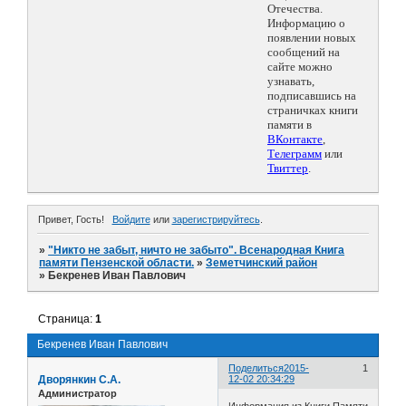
Отечества.
Информацию о
появлении новых
сообщений на
сайте можно
узнавать,
подписавшись на
страничках книги
памяти в
ВКонтакте
,
Телеграмм
или
Твиттер
.
Привет, Гость!
Войдите
или
зарегистрируйтесь
.
»
"Никто не забыт, ничто не забыто". Всенародная Книга
памяти Пензенской области.
»
Земетчинский район
»
Бекренев Иван Павлович
Страница:
1
Бекренев Иван Павлович
Поделиться
2015-
1
Дворянкин С.А.
12-02 20:34:29
Администратор
Информация из Книги Памяти