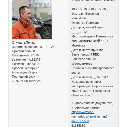
:
1000155189 (1050155189)
Фамилия Бекренев
Имя Иван
Отчество Павлович
Дата рождения/Возраст
__.__.1912
Место рождения Пензенская
обл., Земетчинский р-н, с.
Откуда:
г.Пенза
Матчерка
Зарегистрирован
: 2010-01-24
Дата и место призыва
Приглашений:
0
Земетчинский РВК
Сообщений:
17075
Воинское звание
Уважение:
[+1523/-6]
красноармеец
Позитив:
[+5483/-0]
Провел на форуме:
Причина выбытия пропал без
9 месяцев 22 дня
вести
Последний визит:
Дата выбытия __.02.1942
2026-07-08 15:06:26
Название источника
информации Всероссийская
Книга Памяти. Пензенская
область. Том 1.
Информация из документов,
уточняющих потери
https://www.obd-
memorial.ru/html/info.htm?
id=61655680
:
61655680