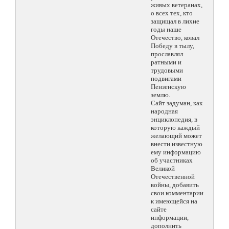
живых ветеранах,
о всех тех, кто
защищал в лихие
годы наше
Отечество, ковал
Победу в тылу,
прославлял
ратными и
трудовыми
подвигами
Пензенскую
землю.
Сайт задуман, как
народная
энциклопедия, в
которую каждый
желающий может
внести известную
ему информацию
об участниках
Великой
Отечественной
войны, добавить
свои комментарии
к имеющейся на
сайте
информации,
дополнить