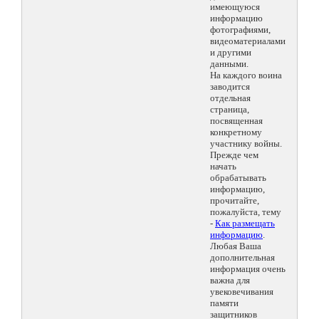
имеющуюся
информацию
фотографиями,
видеоматериалами
и другими
данными.
На каждого воина
заводится
отдельная
страница,
посвященная
конкретному
участнику войны.
Прежде чем
начать
обрабатывать
информацию,
прочитайте,
пожалуйста, тему
-
Как размещать
информацию
.
Любая Ваша
дополнительная
информация очень
важна для
увековечивания
памяти
защитников