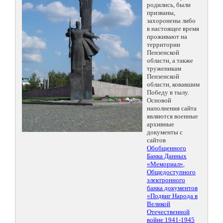
родились, были
призваны,
захоронены либо
в настоящее время
проживают на
территории
Пензенской
области, а также
труженикам
Пензенской
области, ковавшим
Победу в тылу.
Основой
наполнения сайта
являются военные
архивные
документы с
сайтов
Обобщенного
Банка Данных
«Мемориал»
,
Общедоступного
электронного
банка документов
«Подвиг Народа в
Великой
Отечественной
войне 1941-1945