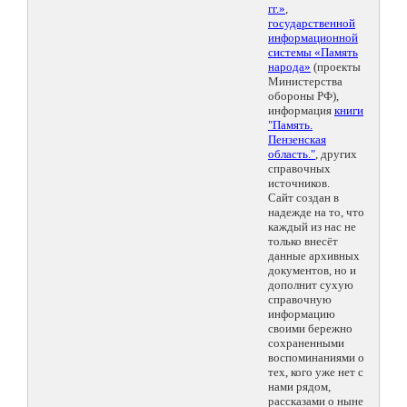
гг.»
,
государственной
информационной
системы «Память
народа»
(проекты
Министерства
обороны РФ),
информация
книги
"Память.
Пензенская
область."
, других
справочных
источников.
Сайт создан в
надежде на то, что
каждый из нас не
только внесёт
данные архивных
документов, но и
дополнит сухую
справочную
информацию
своими бережно
сохраненными
воспоминаниями о
тех, кого уже нет с
нами рядом,
рассказами о ныне