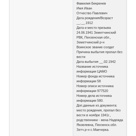
Фамилия Бекренев
Имя Иван
Отчество Павлович
Дата рождения/Возраст
__.__.1912
Дата и место призыва
24.06.1941 Земетчинский
РВК, Пензенская обл.,
Земетчинский р-н
Воинское звание солдат
Причина выбытия пропал без
вести
Дата выбытия __.02.1942
Название источника
информации ЦАМО
Номер фонда источника
информации 58
Номер описи источника
информации 977520
Номер дела источника
информации 580.
Доп.данные из документа:
место рождения, пропал без
вести в ноябре 1941г.,
родственники - жена Надежда
Яковлевна, Пензенск.обл.
Зетч.р-н с.Маечерка.