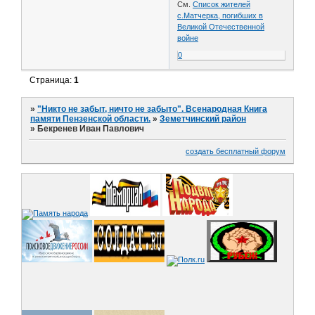
См.
Список жителей
с.Матчерка, погибших в
Великой Отечественной
войне
0
Страница:
1
»
"Никто не забыт, ничто не забыто". Всенародная Книга
памяти Пензенской области.
»
Земетчинский район
»
Бекренев Иван Павлович
создать бесплатный форум