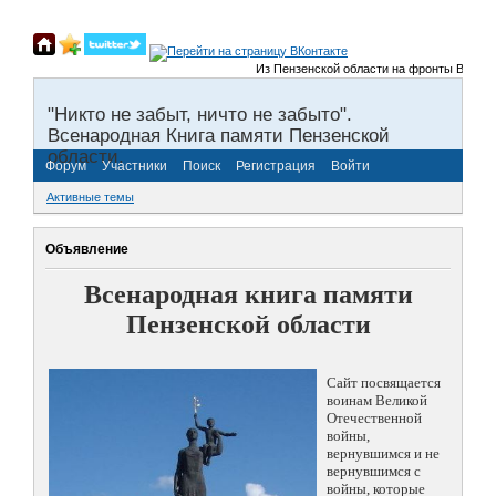
Из Пензенской области на фронты Великой 
"Никто не забыт, ничто не забыто".
Всенародная Книга памяти Пензенской
области.
Форум
Участники
Поиск
Регистрация
Войти
Активные темы
Объявление
Всенародная книга памяти
Пензенской области
Сайт посвящается
воинам Великой
Отечественной
войны,
вернувшимся и не
вернувшимся с
войны, которые