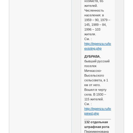
хозяйств, 65
жителей.
Численность
населения: в
1959 – 90, 1979 –
145, 1989 – 84,
1996 – 103
жителя.
См. :
http://inpenza.ru/lomov/settlement
existing.php
ДУБРАВА
,
бывший русский
поселок
Мичкасско-
Высельского
сельсовета, в 1
км от него.
Вошел в черту
села. В 1930 –
115 жителей.
См. :
http://inpenza.ru/lomov/settlement
joined.php
132 отдельная
штрафная рота
Переименована