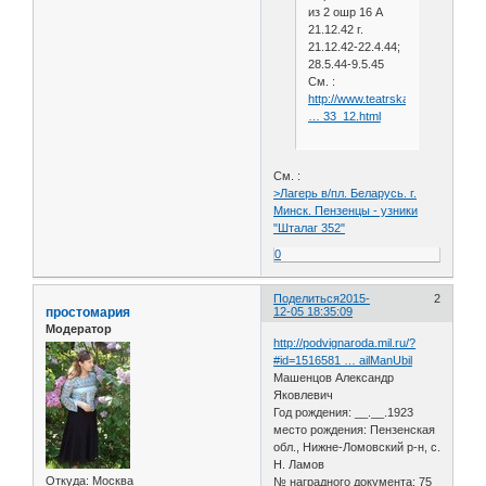
из 2 ошр 16 А
21.12.42 г.
21.12.42-22.4.44;
28.5.44-9.5.45
См. :
http://www.teatrskazka.com/Raz
… 33_12.html
См. :
>Лагерь в/пл. Беларусь. г.
Минск. Пензенцы - узники
"Шталаг 352"
0
Поделиться
2015-
2
простомария
12-05 18:35:09
Модератор
http://podvignaroda.mil.ru/?
#id=1516581 … ailManUbil
Машенцов Александр
Яковлевич
Год рождения: __.__.1923
место рождения: Пензенская
обл., Нижне-Ломовский р-н, с.
Н. Ламов
Откуда:
Москва
№ наградного документа: 75