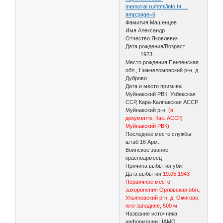
memorial.ru/html/info.ht …
amp;page=6
Фамилия Машенцев
Имя Александр
Отчество Яковлевич
Дата рождения/Возраст
__.__.1923
Место рождения Пензенская
обл., Нижнеломовский р-н, д.
Дуброво
Дата и место призыва
Муйнакский РВК, Узбекская
ССР, Кара-Калпакская АССР,
Муйнакский р-н
(в
документе: Каз. АССР,
Муйнакский РВК)
Последнее место службы
штаб 16 Арм.
Воинское звание
красноармеец
Причина выбытия убит
Дата выбытия
19.05.1943
Первичное место
захоронения Орловская обл.,
Ульяновский р-н, д. Ожигово,
юго-западнее, 500 м
Название источника
информации ЦАМО