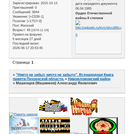
Зарегистрирован
: 2015-10-13
дата наградного документа:
Приглашений:
0
06.04.1985
Сообщений:
9944
Орден Отечественной
Уважение:
[+2328/-1]
войны II степени
Позитив:
[+1757/-0]
Пол:
Женский
Возраст:
49
[1976-11-19]
Провел на форуме:
0
5 месяцев 27 дней
Последний визит:
2026-06-17 20:53:45
Страница:
1
»
"Никто не забыт, ничто не забыто". Всенародная Книга
памяти Пензенской области.
»
Нижнеломовский район
»
Машенцев (Машинеев) Александр Яковлевич