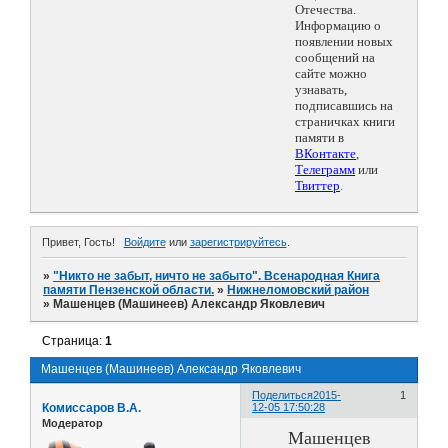
Отечества.
Информацию о
появлении новых
сообщений на
сайте можно
узнавать,
подписавшись на
страничках книги
памяти в
ВКонтакте
,
Телеграмм
или
Твиттер
.
Привет, Гость!
Войдите
или
зарегистрируйтесь
.
»
"Никто не забыт, ничто не забыто". Всенародная Книга
памяти Пензенской области.
»
Нижнеломовский район
»
Машенцев (Машинеев) Александр Яковлевич
Страница:
1
Машенцев (Машинеев) Александр Яковлевич
Поделиться
2015-
1
Комиссаров В.А.
12-05 17:50:28
Модератор
Машенцев