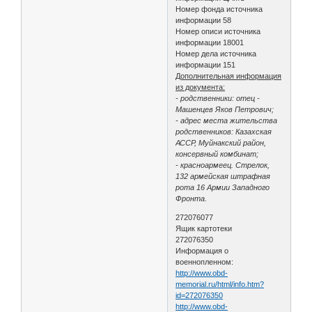
Номер фонда источника
информации 58
Номер описи источника
информации 18001
Номер дела источника
информации 151
Дополнительная информация
из документа:
- родственники: отец -
Машенцев Яков Петрович;
- адрес места жительства
родственников: Казахская
АССР, Муйнакский район,
консервный комбинат;
- красноармеец. Стрелок,
132 армейская штрафная
рота 16 Армии Западного
Фронта.
272076077
Ящик картотеки
272076350
Информация о
военнопленном:
http://www.obd-
memorial.ru/html/info.htm?
id=272076350
http://www.obd-