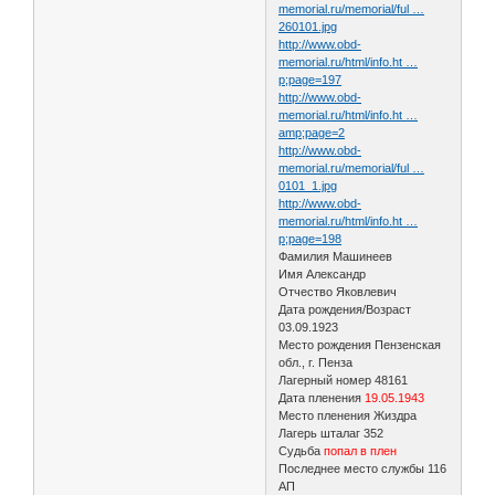
memorial.ru/memorial/ful …
260101.jpg
http://www.obd-
memorial.ru/html/info.ht …
p;page=197
http://www.obd-
memorial.ru/html/info.ht …
amp;page=2
http://www.obd-
memorial.ru/memorial/ful …
0101_1.jpg
http://www.obd-
memorial.ru/html/info.ht …
p;page=198
Фамилия Машинеев
Имя Александр
Отчество Яковлевич
Дата рождения/Возраст
03.09.1923
Место рождения Пензенская
обл., г. Пенза
Лагерный номер 48161
Дата пленения
19.05.1943
Место пленения Жиздра
Лагерь шталаг 352
Судьба
попал в плен
Последнее место службы 116
АП