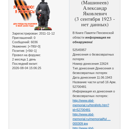
(Машинеев)
Александр
Яковлевич
(3 сентября 1923 -
нет данных)
В Книге Памяти Пензенской
Зарегистрирован
: 2011-11-12
области
информация не
Приглашений:
0
Сообщений:
6036
обнаружена
!
Уважение:
[+780/-0]
52545957
Позитив:
[+56/-1]
Донесения о безвозвратных
Провел на форуме:
потерях
2 месяца 1 день
Последний визит:
Номер донесения 22624
2026-08-04 15:06:25
Тип донесения Донесения о
безвозвратных потерях
Дата донесения 11.06.1943
Название части штаб 16 Арм.
52700481
Информация из донесения о
безвозвратных потерях:
http://www.obd-
memorial.ru/html/info.htm?
id=52700481
http://www.obd-
memorial.ru/memorial/ful …
000309.jpg
http://www.obd-