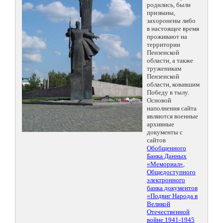
родились, были
призваны,
захоронены либо
в настоящее время
проживают на
территории
Пензенской
области, а также
труженикам
Пензенской
области, ковавшим
Победу в тылу.
Основой
наполнения сайта
являются военные
архивные
документы с
сайтов
Обобщенного
Банка Данных
«Мемориал»
,
Общедоступного
электронного
банка документов
«Подвиг Народа в
Великой
Отечественной
войне 1941-1945