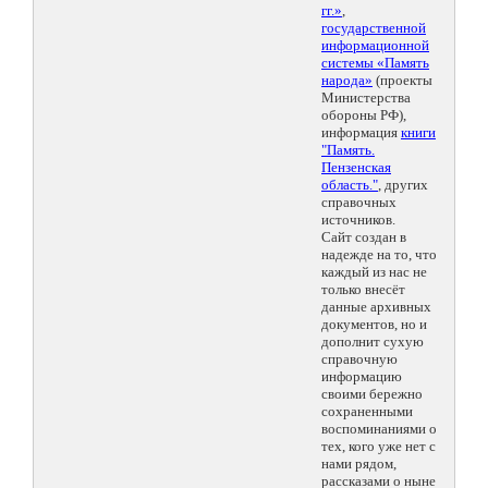
гг.»
,
государственной
информационной
системы «Память
народа»
(проекты
Министерства
обороны РФ),
информация
книги
"Память.
Пензенская
область."
, других
справочных
источников.
Сайт создан в
надежде на то, что
каждый из нас не
только внесёт
данные архивных
документов, но и
дополнит сухую
справочную
информацию
своими бережно
сохраненными
воспоминаниями о
тех, кого уже нет с
нами рядом,
рассказами о ныне