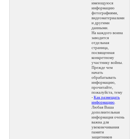
имеющуюся
информацию
фотографиями,
видеоматериалами
и другими
данными.
На каждого воина
заводится
отдельная
страница,
посвященная
конкретному
участнику войны.
Прежде чем
начать
обрабатывать
информацию,
прочитайте,
пожалуйста, тему
-
Как размещать
информацию
.
Любая Ваша
дополнительная
информация очень
важна для
увековечивания
памяти
защитников