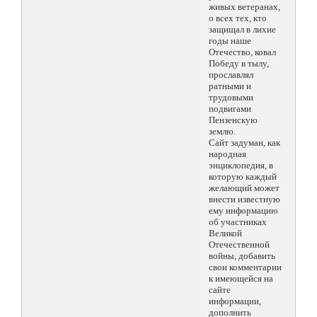
живых ветеранах,
о всех тех, кто
защищал в лихие
годы наше
Отечество, ковал
Победу в тылу,
прославлял
ратными и
трудовыми
подвигами
Пензенскую
землю.
Сайт задуман, как
народная
энциклопедия, в
которую каждый
желающий может
внести известную
ему информацию
об участниках
Великой
Отечественной
войны, добавить
свои комментарии
к имеющейся на
сайте
информации,
дополнить