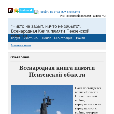
Из Пензенской области на фронты Великой 
"Никто не забыт, ничто не забыто".
Всенародная Книга памяти Пензенской
области.
Форум
Участники
Поиск
Регистрация
Войти
Активные темы
Объявление
Всенародная книга памяти
Пензенской области
Сайт посвящается
воинам Великой
Отечественной
войны,
вернувшимся и не
вернувшимся с
войны, которые