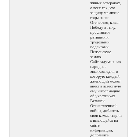
живых ветеранах,
о всех тех, кто
защищал в лихие
годы наше
Отечество, ковал
Победу в тылу,
прославлял
ратными и
трудовыми
подвигами
Пензенскую
землю.
Сайт задуман, как
народная
энциклопедия, в
которую каждый
желающий может
внести известную
ему информацию
об участниках
Великой
Отечественной
войны, добавить
свои комментарии
к имеющейся на
сайте
информации,
дополнить