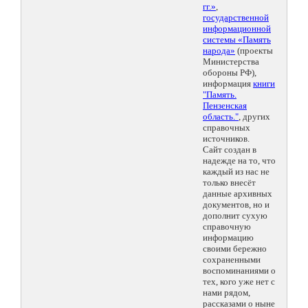
гг.»
,
государственной
информационной
системы «Память
народа»
(проекты
Министерства
обороны РФ),
информация
книги
"Память.
Пензенская
область."
, других
справочных
источников.
Сайт создан в
надежде на то, что
каждый из нас не
только внесёт
данные архивных
документов, но и
дополнит сухую
справочную
информацию
своими бережно
сохраненными
воспоминаниями о
тех, кого уже нет с
нами рядом,
рассказами о ныне