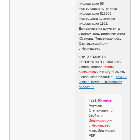
информации 58
Номер описи источника
информации 818883
Номер дела источника
информации 1161.
Доп.данные из документа:
стрелок, родственники- жена
Юганова, Пензенская обл.
Салтыковский р-н
с.Чернышево.
КНИГА "ПАМЯТЬ.
ПЕНЗЕНСКАЯ ОБЛАСТЬ"/
Список воинов,
вновь
включенных
в книгу "Память.
Пензенская область" -
Том 12
книги "Память. Пензенская
область."
:
4221.
Юганов
Алексей
Степанович г.р.
1904 м.р.
Вадинский р-н,
с.Чернышево
м.пр. Вадинский
РВК