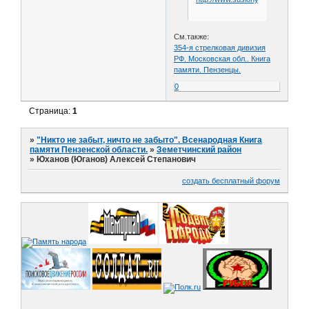
См.также:
354-я стрелковая дивизия
РФ. Московская обл.. Книга
памяти. Пензенцы.
0
Страница:
1
»
"Никто не забыт, ничто не забыто". Всенародная Книга
памяти Пензенской области.
»
Земетчинский район
»
Юханов (Юганов) Алексей Степанович
создать бесплатный форум