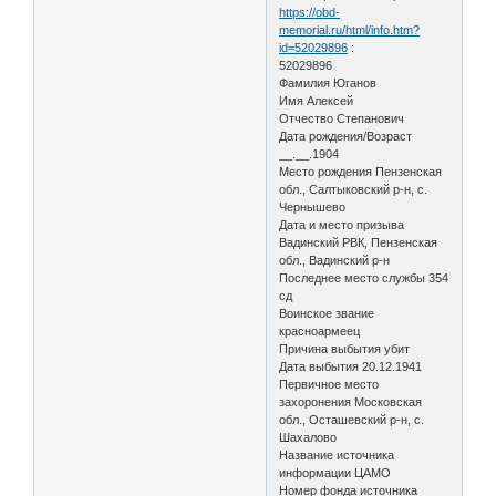
https://obd-
memorial.ru/html/info.htm?
id=52029896
:
52029896
Фамилия Юганов
Имя Алексей
Отчество Степанович
Дата рождения/Возраст
__.__.1904
Место рождения Пензенская
обл., Салтыковский р-н, с.
Чернышево
Дата и место призыва
Вадинский РВК, Пензенская
обл., Вадинский р-н
Последнее место службы 354
сд
Воинское звание
красноармеец
Причина выбытия убит
Дата выбытия 20.12.1941
Первичное место
захоронения Московская
обл., Осташевский р-н, с.
Шахалово
Название источника
информации ЦАМО
Номер фонда источника