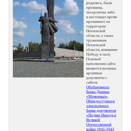
родились, были
призваны,
захоронены либо
в настоящее время
проживают на
территории
Пензенской
области, а также
труженикам
Пензенской
области, ковавшим
Победу в тылу.
Основой
наполнения сайта
являются военные
архивные
документы с
сайтов
Обобщенного
Банка Данных
«Мемориал»
,
Общедоступного
электронного
банка документов
«Подвиг Народа в
Великой
Отечественной
войне 1941-1945