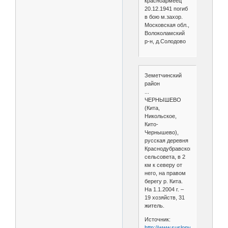
красноармеец
20.12.1941 погиб
в бою м.захор.
Московская обл.,
Волоколамский
р-н, д.Солодово
Земетчинский
район
...
ЧЕРНЫШЕВО
(Кита,
Никольское,
Кито-
Чернышево),
русская деревня
Краснодубравского
сельсовета, в 2
км к северу от
него, на правом
берегу р. Кита.
На 1.1.2004 г. –
19 хозяйств, 31
житель.
Источник:
http://www.suslony.ru/Penzagebi