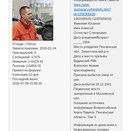
https://obd-
memorial.ru/html/info.htm?
id=1050305630
:
1050305630 (1100305630)
Фамилия Юханов
Имя Алексей
Отчество Степанович
Дата рождения/Возраст
__.__.1904
Откуда:
г.Пенза
Место рождения Пензенская
Зарегистрирован
: 2010-01-24
обл., Земетчинский р-н
Приглашений:
0
Дата и место призыва
Сообщений:
17075
Вадинский РВК
Уважение:
[+1523/-6]
Воинское звание
Позитив:
[+5483/-0]
Провел на форуме:
красноармеец
9 месяцев 22 дня
Причина выбытия умер от
Последний визит:
ран
2026-07-08 15:06:26
Дата выбытия 20.12.1941
Первичное место
захоронения в Московской
обл.
Название источника
информации Всероссийская
Книга Памяти. Пензенская
область. Том 9.
Информация из донесения о
безвозвратных потерях