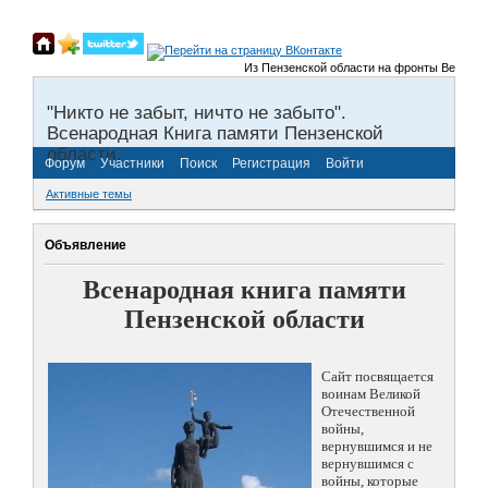
Из Пензенской области на фронты Великой От
"Никто не забыт, ничто не забыто".
Всенародная Книга памяти Пензенской
области.
Форум
Участники
Поиск
Регистрация
Войти
Активные темы
Объявление
Всенародная книга памяти
Пензенской области
Сайт посвящается
воинам Великой
Отечественной
войны,
вернувшимся и не
вернувшимся с
войны, которые