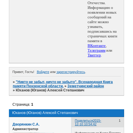
Отечества.
Информацию о
появлении новых
сообщений на
сайте можно
узнавать,
подписавшись на
страничках книги
памяти в
ВКонтакте
,
Телеграмм
или
Твиттер
.
Привет, Гость!
Войдите
или
зарегистрируйтесь
.
»
"Никто не забыт, ничто не забыто". Всенародная Книга
памяти Пензенской области.
»
Земетчинский район
»
Юханов (Юганов) Алексей Степанович
Страница:
1
Юханов (Юганов) Алексей Степанович
Поделиться
2015-
1
Дворянкин С.А.
12-10 10:54:42
Администратор
Информация из Книги Памяти