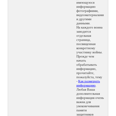
имеющуюся
информацию
фотографиями,
видеоматериалами
и другими
данными.
На каждого воина
заводится
отдельная
страница,
посвященная
конкретному
участнику войны.
Прежде чем
начать
обрабатывать
информацию,
прочитайте,
пожалуйста, тему
-
Как размещать
информацию
.
Любая Ваша
дополнительная
информация очень
важна для
увековечивания
памяти
защитников