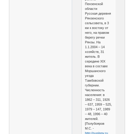
Пензенской
области
Русская деревня
Рянзенского
сельсовета, в 3
км к востоку от
него, на правом
берегу речки
Рянзы. На
1.1.2004 – 14
хозяйств, 31
житель. В
середине XIX
века в составе
Моршанского
уезда
Тамбовской
губернии.
Численность
населения: в
1862 – 311, 1926
– 637, 1959 – 525,
1979 – 147, 1989
– 48, 1996 – 40
жителей.
[Полубояров
М.С. -
http://suslony.ru
,