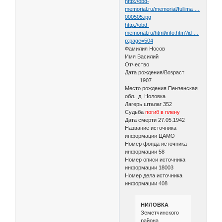
http://obd-
memorial.ru/memorial/fullima …
000505.jpg
http://obd-
memorial.ru/html/info.htm?id …
p;page=504
Фамилия Носов
Имя Василий
Отчество
Дата рождения/Возраст
__.__.1907
Место рождения Пензенская
обл., д. Ноловка
Лагерь шталаг 352
Судьба
погиб в плену
Дата смерти 27.05.1942
Название источника
информации ЦАМО
Номер фонда источника
информации 58
Номер описи источника
информации 18003
Номер дела источника
информации 408
НИЛОВКА
Земетчинского
района