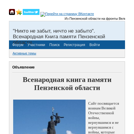
Из Пензенской области на фронты Великой Оте
"Никто не забыт, ничто не забыто".
Всенародная Книга памяти Пензенской
области.
Форум
Участники
Поиск
Регистрация
Войти
Активные темы
Объявление
Всенародная книга памяти
Пензенской области
Сайт посвящается
воинам Великой
Отечественной
войны,
вернувшимся и не
вернувшимся с
войны, которые