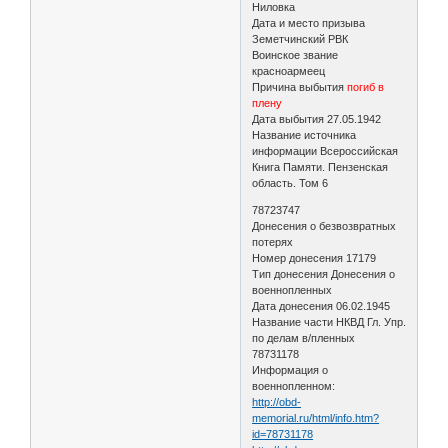
Ниловка
Дата и место призыва
Земетчинский РВК
Воинское звание
красноармеец
Причина выбытия
погиб в
плену
Дата выбытия 27.05.1942
Название источника
информации Всероссийская
Книга Памяти. Пензенская
область. Том 6
78723747
Донесения о безвозвратных
потерях
Номер донесения 17179
Тип донесения Донесения о
военнопленных
Дата донесения 06.02.1945
Название части НКВД Гл. Упр.
по делам в/пленных
78731178
Информация о
военнопленном:
http://obd-
memorial.ru/html/info.htm?
id=78731178