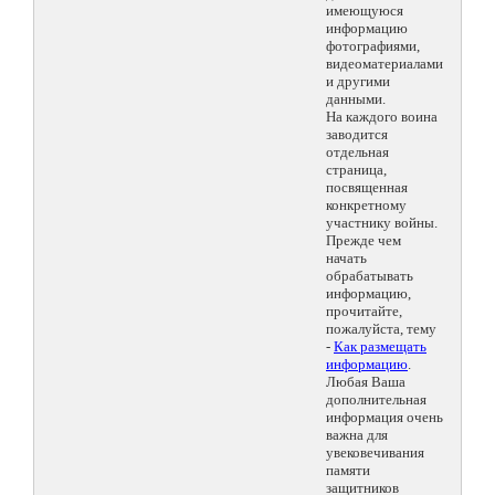
имеющуюся
информацию
фотографиями,
видеоматериалами
и другими
данными.
На каждого воина
заводится
отдельная
страница,
посвященная
конкретному
участнику войны.
Прежде чем
начать
обрабатывать
информацию,
прочитайте,
пожалуйста, тему
-
Как размещать
информацию
.
Любая Ваша
дополнительная
информация очень
важна для
увековечивания
памяти
защитников