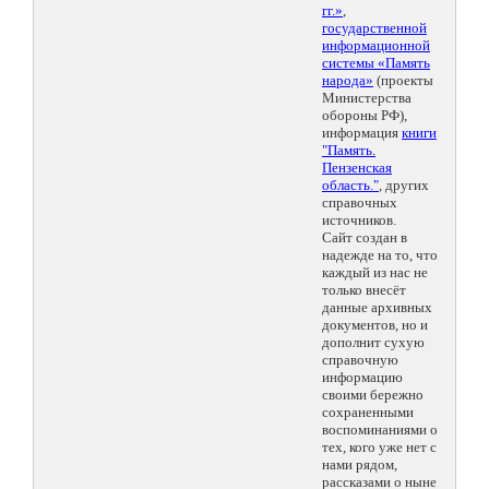
гг.»
,
государственной
информационной
системы «Память
народа»
(проекты
Министерства
обороны РФ),
информация
книги
"Память.
Пензенская
область."
, других
справочных
источников.
Сайт создан в
надежде на то, что
каждый из нас не
только внесёт
данные архивных
документов, но и
дополнит сухую
справочную
информацию
своими бережно
сохраненными
воспоминаниями о
тех, кого уже нет с
нами рядом,
рассказами о ныне