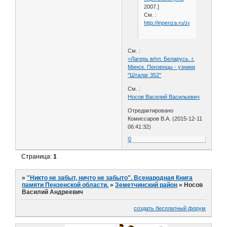
2007.]
См. :
http://inpenza.ru/zemetchino/nilo
См. :
>Лагерь в/пл. Беларусь. г.
Минск. Пензенцы - узники
"Шталаг 352"
См. :
Носов Василий Васильевич
Отредактировано
Комиссаров В.А. (2015-12-11
06:41:32)
0
Страница:
1
»
"Никто не забыт, ничто не забыто". Всенародная Книга
памяти Пензенской области.
»
Земетчинский район
»
Носов
Василий Андреевич
создать бесплатный форум