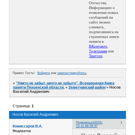
Отечества.
Информацию о
появлении новых
сообщений на
сайте можно
узнавать,
подписавшись на
страничках книги
памяти в
ВКонтакте
,
Телеграмм
или
Твиттер
.
Привет, Гость!
Войдите
или
зарегистрируйтесь
.
»
"Никто не забыт, ничто не забыто". Всенародная Книга
памяти Пензенской области.
»
Земетчинский район
»
Носов
Василий Андреевич
Страница:
1
Носов Василий Андреевич
Поделиться
2015-
1
Комиссаров В.А.
12-11 06:35:37
Модератор
Носов Василий