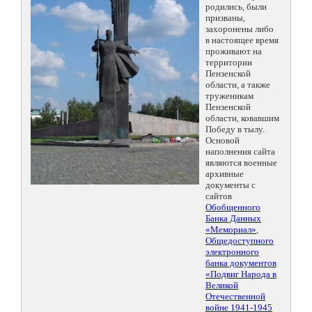
родились, были
призваны,
захоронены либо
в настоящее время
проживают на
территории
Пензенской
области, а также
труженикам
Пензенской
области, ковавшим
Победу в тылу.
Основой
наполнения сайта
являются военные
архивные
документы с
сайтов
Обобщенного
Банка Данных
«Мемориал»
,
Общедоступного
электронного
банка документов
«Подвиг Народа в
Великой
Отечественной
войне 1941-1945