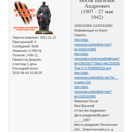
Андреевич
(1907 - 27 мая
1942)
1050191806 (1100191806)
Информация из Книги
Памяти:
Зарегистрирован
: 2011-11-12
http://obd-
Приглашений:
0
memorial.ru/html/info.htm?
Сообщений:
6036
id=1050191806
Уважение:
[+780/-0]
http://obd-
Позитив:
[+56/-1]
memorial.ru/memorial/fullimage?
Провел на форуме:
id=1050191773&id1=9e231632b268df4
2 месяца 1 день
Том Н-П-Р/00000116.png
Последний визит:
2026-08-04 15:06:25
http://obd-
memorial.ru/html/info.htm?id …
p;page=116
http://obd-
memorial.ru/html/info.htm?
id=1100191806
Фамилия Носов
Имя Василий
Отчество Андреевич
Дата рождения/Возраст
__.__.1907
Место рождения Пензенская
обл., Земетчинский р-н, д.