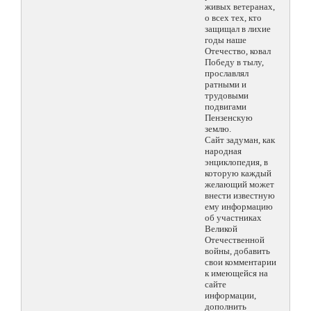
живых ветеранах,
о всех тех, кто
защищал в лихие
годы наше
Отечество, ковал
Победу в тылу,
прославлял
ратными и
трудовыми
подвигами
Пензенскую
землю.
Сайт задуман, как
народная
энциклопедия, в
которую каждый
желающий может
внести известную
ему информацию
об участниках
Великой
Отечественной
войны, добавить
свои комментарии
к имеющейся на
сайте
информации,
дополнить