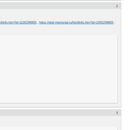
2
tml/info.htm?id=1100298805
,
https://obd-memorial.ru/html/info.htm?id=1050298805
.
3