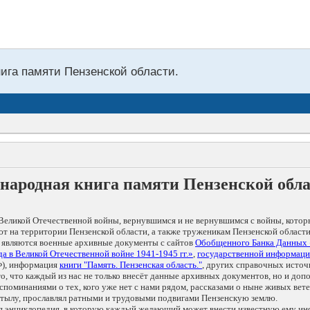
нига памяти Пензенской области.
народная книга памяти Пензенской обл
Великой Отечественной войны, вернувшимся и не вернувшимся с войны, котор
т на территории Пензенской области, а также труженикам Пензенской области
 являются военные архивные документы с сайтов
Обобщенного Банка Данных
а в Великой Отечественной войне 1941-1945 гг.»
,
государственной информаци
), информация
книги "Память. Пензенская область."
, других справочных источ
 то, что каждый из нас не только внесёт данные архивных документов, но и 
оминаниями о тех, кого уже нет с нами рядом, рассказами о ныне живых ветер
в тылу, прославлял ратными и трудовыми подвигами Пензенскую землю.
ая энциклопедия, в которую каждый желающий может внести известную ему и