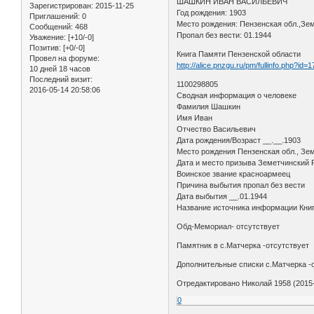
ШАШКИН ИВАН ВАСИЛЬЕВИЧ
Зарегистрирован
: 2015-11-25
Год рождения: 1903
Приглашений:
0
Место рождения: Пензенская обл.,Зем
Сообщений:
468
Пропал без вести: 01.1944
Уважение:
[+10/-0]
Позитив:
[+0/-0]
Книга Памяти Пензенской области
Провел на форуме:
http://alice.pnzgu.ru/pm/fullinfo.php?id=
10 дней 18 часов
Последний визит:
1100298805
2016-05-14 20:58:06
Сводная информация о человеке
Фамилия Шашкин
Имя Иван
Отчество Васильевич
Дата рождения/Возраст __.__.1903
Место рождения Пензенская обл., Зем
Дата и место призыва Земетчинский
Воинское звание красноармеец
Причина выбытия пропал без вести
Дата выбытия __.01.1944
Название источника информации Кни
Обд-Мемориал- отсутствует
Памятник в с.Матчерка -отсутствует
Дополнительные списки с.Матчерка -
Отредактировано Николай 1958 (2015-
0