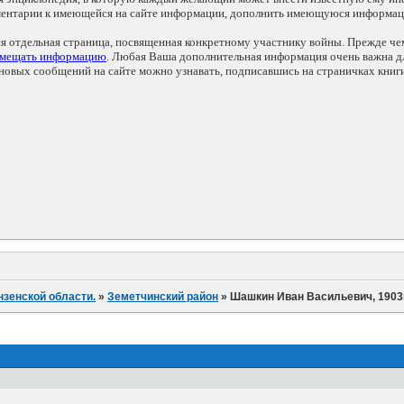
мментарии к имеющейся на сайте информации, дополнить имеющуюся информа
ся отдельная страница, посвященная конкретному участнику войны. Прежде ч
змещать информацию
. Любая Ваша дополнительная информация очень важна дл
овых сообщений на сайте можно узнавать, подписавшись на страничках книг
нзенской области.
»
Земетчинский район
»
Шашкин Иван Васильевич, 1903г