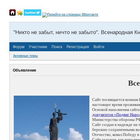
"Никто не забыт, ничто не забыто". Всенародная К
Форум
Участники
Поиск
Регистрация
Войти
Активные темы
Объявление
Все
Сайт посвящается воинам 
настоящее время проживаю
Основой наполнения сайта
документов «Подвиг Народ
Министерства обороны РФ
Сайт создан в надежде на
бережно сохраненными восп
Отечество, ковал Победу 
Сайт задуман, как народн