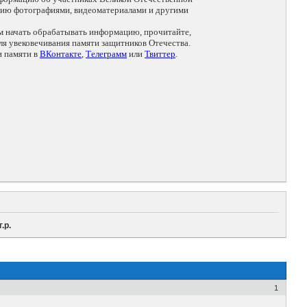
цию фотографиями, видеоматериалами и другими
ем начать обрабатывать информацию, прочитайте,
я увековечивания памяти защитников Отечества.
и памяти в
ВКонтакте
,
Телеграмм
или
Твиттер
.
.р.
1