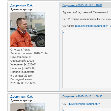
Дворянкин С.А.
Поделиться
2015-12-12 11:48:01
Администратор
Здравствуйте, Николай Семенович!
Все 11 томов книги памяти Пензенск
См.также
Шашкин Иван Васильевич, 1
0
Откуда:
г.Пенза
Зарегистрирован
: 2010-01-24
Приглашений:
0
Сообщений:
17075
Уважение:
[+1523/-6]
Позитив:
[+5483/-0]
Провел на форуме:
9 месяцев 22 дня
Последний визит:
2026-07-08 15:06:26
Дворянкин С.А.
Поделиться
2015-12-12 11:58:35
Администратор
См.
Пимкин Иван Васильевич
0