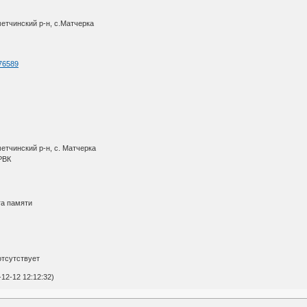
етчинский р-н, с.Матчерка
176589
етчинский р-н, с. Матчерка
 РВК
га памяти
отсутствует
12-12 12:12:32)