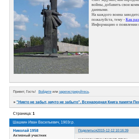
войны, добавить свои ко
данными.
На каждого воина заводит
пожалуйста, тему -
Как ра
Информацию о появлении н
Привет, Гость!
Войдите
или
зарегистрируйтесь
.
»
"Никто не забыт, ничто не забыто". Всенародная Книга памяти Пе
Страница:
1
Шашкин Иван Васильевич, 1903г.р.
Николай 1958
Поделиться
2015-12-12 10:16:39
Активный участник