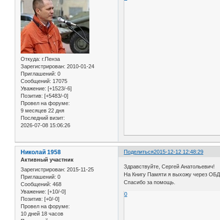
Откуда:
г.Пенза
Зарегистрирован
: 2010-01-24
Приглашений:
0
Сообщений:
17075
Уважение:
[+1523/-6]
Позитив:
[+5483/-0]
Провел на форуме:
9 месяцев 22 дня
Последний визит:
2026-07-08 15:06:26
Николай 1958
Поделиться
2015-12-12 12:48:29
Активный участник
Здравствуйте, Сергей Анатольевич!
Зарегистрирован
: 2015-11-25
На Книгу Памяти я выхожу через ОБ
Приглашений:
0
Спасибо за помощь.
Сообщений:
468
Уважение:
[+10/-0]
0
Позитив:
[+0/-0]
Провел на форуме:
10 дней 18 часов