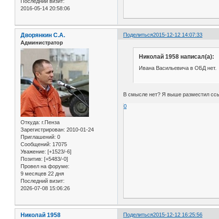
Последний визит:
2016-05-14 20:58:06
Дворянкин С.А.
Поделиться
2015-12-12 14:07:33
Администратор
Николай 1958 написал(а):
Ивана Васильевича в ОБД нет.
В смысле нет? Я выше разместил ссы
0
Откуда:
г.Пенза
Зарегистрирован
: 2010-01-24
Приглашений:
0
Сообщений:
17075
Уважение:
[+1523/-6]
Позитив:
[+5483/-0]
Провел на форуме:
9 месяцев 22 дня
Последний визит:
2026-07-08 15:06:26
Николай 1958
Поделиться
2015-12-12 16:25:56