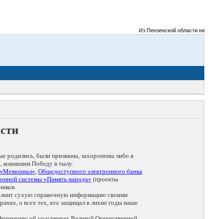
Из Пензенской области на фронты 
асти
ые родились, были призваны, захоронены либо в
, ковавшим Победу в тылу.
 «Мемориал»
,
Общедоступного электронного банка
онной системы «Память народа»
(проекты
ников.
дополнит сухую справочную информацию своими
анах, о всех тех, кто защищал в лихие годы наше
нформацию об участниках Великой Отечественной