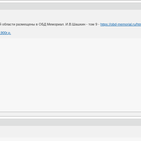
ой области размещены в ОБД Мемориал. И.В.Шашкин - том 9 -
https://obd-memorial.ru/h
900г.р.