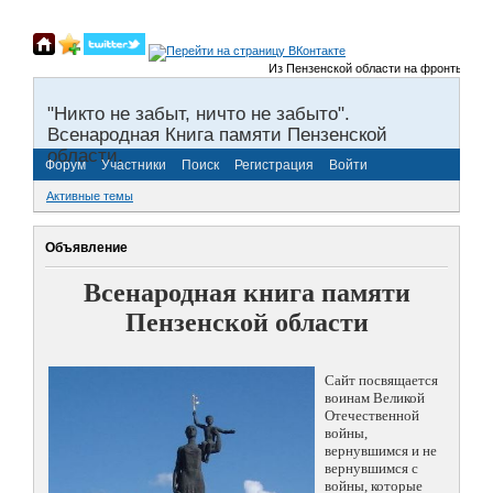
Из Пензенской области на фронты Велико
"Никто не забыт, ничто не забыто".
Всенародная Книга памяти Пензенской
области.
Форум
Участники
Поиск
Регистрация
Войти
Активные темы
Объявление
Всенародная книга памяти
Пензенской области
Сайт посвящается
воинам Великой
Отечественной
войны,
вернувшимся и не
вернувшимся с
войны, которые