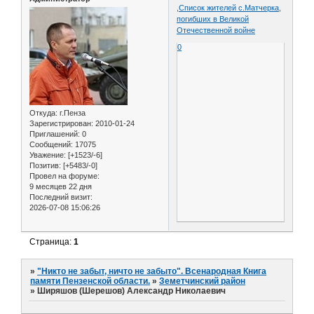
,Список жителей с.Матчерка,
погибших в Великой
Отечественной войне
0
Откуда:
г.Пенза
Зарегистрирован
: 2010-01-24
Приглашений:
0
Сообщений:
17075
Уважение:
[+1523/-6]
Позитив:
[+5483/-0]
Провел на форуме:
9 месяцев 22 дня
Последний визит:
2026-07-08 15:06:26
Страница:
1
»
"Никто не забыт, ничто не забыто". Всенародная Книга
памяти Пензенской области.
»
Земетчинский район
»
Ширяшов (Шерешов) Александр Николаевич