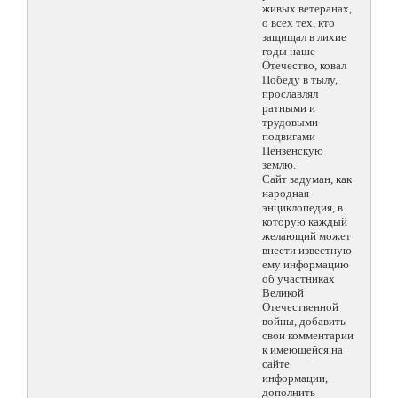
живых ветеранах,
о всех тех, кто
защищал в лихие
годы наше
Отечество, ковал
Победу в тылу,
прославлял
ратными и
трудовыми
подвигами
Пензенскую
землю.
Сайт задуман, как
народная
энциклопедия, в
которую каждый
желающий может
внести известную
ему информацию
об участниках
Великой
Отечественной
войны, добавить
свои комментарии
к имеющейся на
сайте
информации,
дополнить