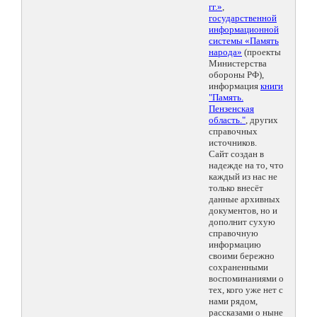
гг.»
,
государственной
информационной
системы «Память
народа»
(проекты
Министерства
обороны РФ),
информация
книги
"Память.
Пензенская
область."
, других
справочных
источников.
Сайт создан в
надежде на то, что
каждый из нас не
только внесёт
данные архивных
документов, но и
дополнит сухую
справочную
информацию
своими бережно
сохраненными
воспоминаниями о
тех, кого уже нет с
нами рядом,
рассказами о ныне