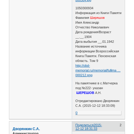
1050300934
Информация из Книги Памяти
Фамилия
Ширяшов
Имя Александр
Отчество Николаевич
Дата рождения/Возраст
__.__.1904
Дата выбытия __.01.1942
Название источника
информации Всероссийская
Книга Памяти. Пензенская
область. Том 9
http://obd-
memorial.ru/memorial/fullima …
000212.png
На памятнике в с.Матчерка
под №222- указан
ШЕРЕШОВ
А.Н.
Отредактировано Дворянкин
С.А. (2015-12-12 18:33:09)
0
Поделиться
2015-
2
Дворянкин С.А.
12-12 18:31:33
Администратор