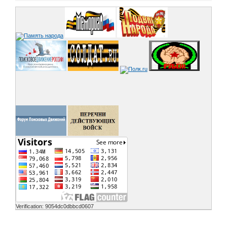
Verification: 9054dc0dbbcd0607