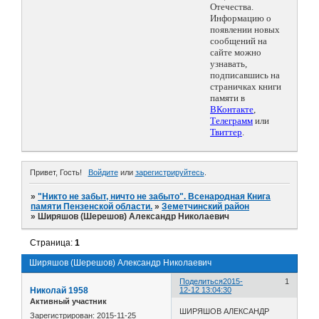
Отечества.
Информацию о
появлении новых
сообщений на
сайте можно
узнавать,
подписавшись на
страничках книги
памяти в
ВКонтакте
,
Телеграмм
или
Твиттер
.
Привет, Гость!
Войдите
или
зарегистрируйтесь
.
»
"Никто не забыт, ничто не забыто". Всенародная Книга
памяти Пензенской области.
»
Земетчинский район
»
Ширяшов (Шерешов) Александр Николаевич
Страница:
1
Ширяшов (Шерешов) Александр Николаевич
Поделиться
2015-
1
Николай 1958
12-12 13:04:30
Активный участник
ШИРЯШОВ АЛЕКСАНДР
Зарегистрирован
: 2015-11-25