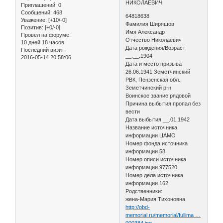
НИКОЛАЕВИЧ
Приглашений:
0
Сообщений:
468
64818638
Уважение:
[+10/-0]
Фамилия Ширяшов
Позитив:
[+0/-0]
Имя Александр
Провел на форуме:
Отчество Николаевич
10 дней 18 часов
Дата рождения/Возраст
Последний визит:
__.__.1904
2016-05-14 20:58:06
Дата и место призыва
26.06.1941 Земетчинский
РВК, Пензенская обл.,
Земетчинский р-н
Воинское звание рядовой
Причина выбытия пропал без
вести
Дата выбытия __.01.1942
Название источника
информации ЦАМО
Номер фонда источника
информации 58
Номер описи источника
информации 977520
Номер дела источника
информации 162
Родственники:
жена-Мария Тихоновна
http://obd-
memorial.ru/memorial/fullima …
000384.jpg