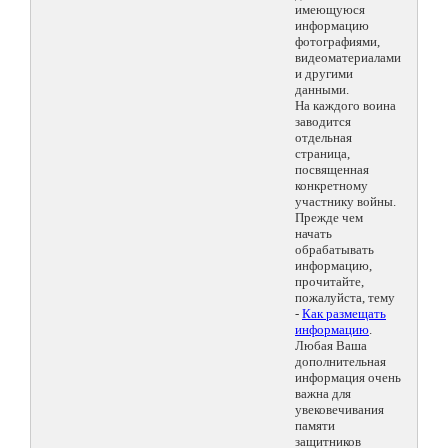
имеющуюся
информацию
фотографиями,
видеоматериалами
и другими
данными.
На каждого воина
заводится
отдельная
страница,
посвященная
конкретному
участнику войны.
Прежде чем
начать
обрабатывать
информацию,
прочитайте,
пожалуйста, тему
-
Как размещать
информацию
.
Любая Ваша
дополнительная
информация очень
важна для
увековечивания
памяти
защитников