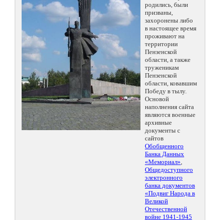
родились, были
призваны,
захоронены либо
в настоящее время
проживают на
территории
Пензенской
области, а также
труженикам
Пензенской
области, ковавшим
Победу в тылу.
Основой
наполнения сайта
являются военные
архивные
документы с
сайтов
Обобщенного
Банка Данных
«Мемориал»
,
Общедоступного
электронного
банка документов
«Подвиг Народа в
Великой
Отечественной
войне 1941-1945