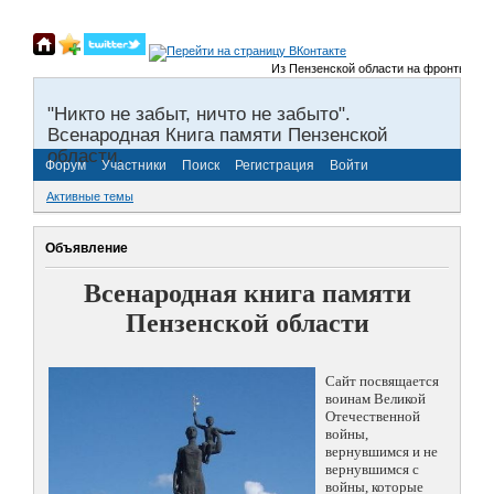
Из Пензенской области на фронты Велико
"Никто не забыт, ничто не забыто".
Всенародная Книга памяти Пензенской
области.
Форум
Участники
Поиск
Регистрация
Войти
Активные темы
Объявление
Всенародная книга памяти
Пензенской области
Сайт посвящается
воинам Великой
Отечественной
войны,
вернувшимся и не
вернувшимся с
войны, которые