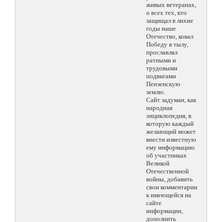
живых ветеранах,
о всех тех, кто
защищал в лихие
годы наше
Отечество, ковал
Победу в тылу,
прославлял
ратными и
трудовыми
подвигами
Пензенскую
землю.
Сайт задуман, как
народная
энциклопедия, в
которую каждый
желающий может
внести известную
ему информацию
об участниках
Великой
Отечественной
войны, добавить
свои комментарии
к имеющейся на
сайте
информации,
дополнить