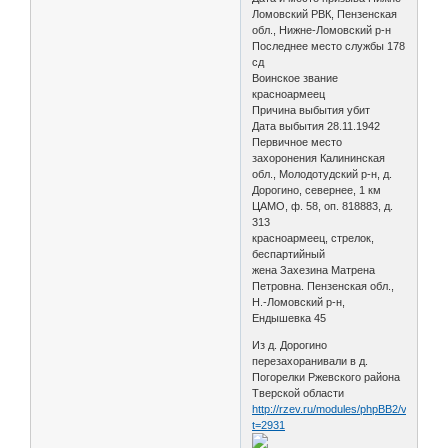
Ломовский РВК, Пензенская
обл., Нижне-Ломовский р-н
Последнее место службы 178
сд
Воинское звание
красноармеец
Причина выбытия убит
Дата выбытия 28.11.1942
Первичное место
захоронения Калининская
обл., Молодотудский р-н, д.
Дорогино, севернее, 1 км
ЦАМО, ф. 58, оп. 818883, д.
313
красноармеец, стрелок,
беспартийный
жена Захезина Матрена
Петровна. Пензенская обл.,
Н.-Ломовский р-н,
Ендышевка 45
Из д. Дорогино
перезахоранивали в д.
Погорелки Ржевского района
Тверской области
http://rzev.ru/modules/phpBB2/viewtopic
t=2931