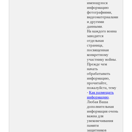
имеющуюся
информацию
фотографиями,
видеоматериалами
и другими
данными.
На каждого воина
заводится
отдельная
страница,
посвященная
конкретному
участнику войны.
Прежде чем
начать
обрабатывать
информацию,
прочитайте,
пожалуйста, тему
-
Как размещать
информацию
.
Любая Ваша
дополнительная
информация очень
важна для
увековечивания
памяти
защитников