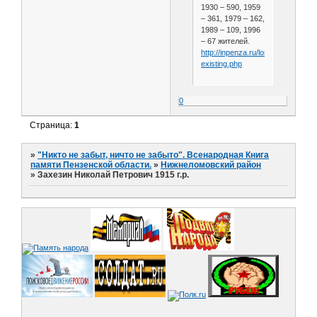
1930 – 590, 1959
– 361, 1979 – 162,
1989 – 109, 1996
– 67 жителей.
http://inpenza.ru/lomov/settlement
existing.php
0
Страница:
1
»
"Никто не забыт, ничто не забыто". Всенародная Книга
памяти Пензенской области.
»
Нижнеломовский район
»
Захезин Николай Петрович 1915 г.р.