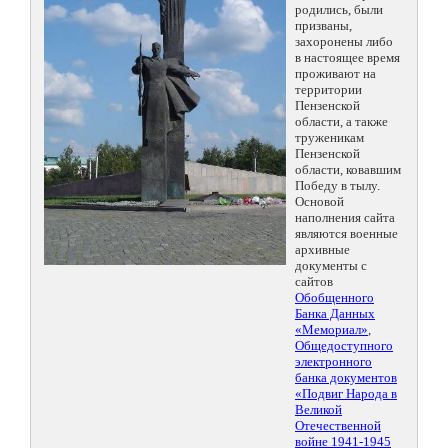
родились, были
призваны,
захоронены либо
в настоящее время
проживают на
территории
Пензенской
области, а также
труженикам
Пензенской
области, ковавшим
Победу в тылу.
Основой
наполнения сайта
являются военные
архивные
документы с
сайтов
Обобщенного
Банка Данных
«Мемориал»
,
Общедоступного
электронного
банка документов
«Подвиг Народа в
Великой
Отечественной
войне 1941-1945