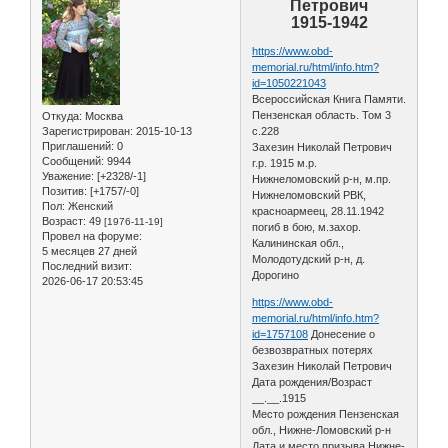
Петрович
1915-1942
https://www.obd-
memorial.ru/html/info.htm?
id=1050221043
Всероссийская Книга Памяти.
Пензенская область. Том 3
Откуда:
Москва
Зарегистрирован
: 2015-10-13
с.228
Приглашений:
0
Захезин Николай Петрович
Сообщений:
9944
г.р. 1915 м.р.
Уважение:
[+2328/-1]
Нижнеломовский р-н, м.пр.
Позитив:
[+1757/-0]
Нижнеломовский РВК,
Пол:
Женский
красноармеец, 28.11.1942
Возраст:
49
[1976-11-19]
погиб в бою, м.захор.
Провел на форуме:
Калининская обл.,
5 месяцев 27 дней
Молодотудский р-н, д.
Последний визит:
Дорогино
2026-06-17 20:53:45
https://www.obd-
memorial.ru/html/info.htm?
id=1757108
Донесение о
безвозвратных потерях
Захезин Николай Петрович
Дата рождения/Возраст
__.__.1915
Место рождения Пензенская
обл., Нижне-Ломовский р-н
Дата и место призыва Нижне-