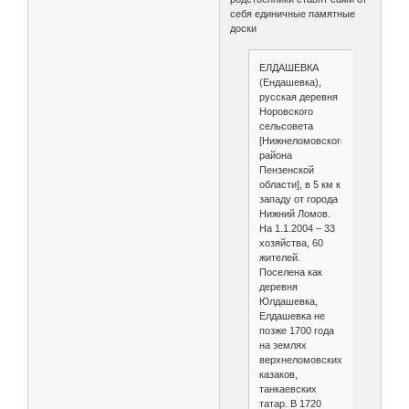
себя единичные памятные
доски
ЕЛДАШЕВКА
(Ендашевка),
русская деревня
Норовского
сельсовета
[Нижнеломовского
района
Пензенской
области], в 5 км к
западу от города
Нижний Ломов.
На 1.1.2004 – 33
хозяйства, 60
жителей.
Поселена как
деревня
Юлдашевка,
Елдашевка не
позже 1700 года
на землях
верхнеломовских
казаков,
танкаевских
татар. В 1720