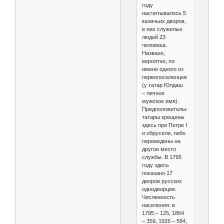
году
насчитывалось 5
казачьих дворов,
в них служилых
людей 23
человека.
Названо,
вероятно, по
имени одного из
первопоселенцев
(у татар Юлдаш
– личное
мужское имя).
Предположительно,
татары крещены
здесь при Петре I
и обрусели, либо
переведены на
другое место
службы. В 1795
году здесь
показано 17
дворов русских
однодворцев.
Численность
населения: в
1795 – 125, 1864
– 359, 1926 – 584,