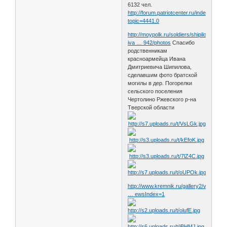
6132 чел.
http://forum.patriotcenter.ru/index.php?
topic=4441.0
http://moypolk.ru/soldiers/shipilov-
iva … 942/photos
Спасибо
родственникам
красноармейца Ивана
Дмитриевича Шипилова,
сделавшим фото братской
могилы в дер. Погорелки
сельского поселения
Чертолино Ржевского р-на
Тверской области
http://www.kremnik.ru/gallery2/v/albums
… ewsIndex=1