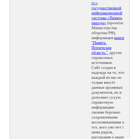
гг.»
,
государственной
информационной
системы «Память
народа»
(проекты
Министерства
обороны РФ),
информация
книги
"Память.
Пензенская
область."
, других
справочных
источников.
Сайт создан в
надежде на то, что
каждый из нас не
только внесёт
данные архивных
документов, но и
дополнит сухую
справочную
информацию
своими бережно
сохраненными
воспоминаниями о
тех, кого уже нет с
нами рядом,
рассказами о ныне