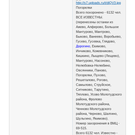
Погорелки
Всего похоронено - 6132 чел.
ВСЕ ИЗВЕСТНЫ.
(перенесены останки из
Ажево, Алферово, Большое
Мантурово, Мантрово,
Быково, Ванеево, Воробьево,
Гусево, Гусевка, Глядово,
Дорогино
, Екимово,
Инчиково, Кожевниково,
Кишкино, Лыщево (Лещево),
Мантурово, Насоново,
Нелюбовка-Нелюбино,
Овсянники, Паново,
Погорелки, Пухово,
Решеталово, Рогово,
Самылово, Струйское,
Ситниково, Тарутино,
Тяплово, Усово Молотудского
района, Фролово
Молотудского района,
Ченново Молотудского
района, Черново, Шалгино,
Шульгино, Якимово).
Номер захоронения в ВМЦ -
69-515.
Всего 6132 чел. Известно -