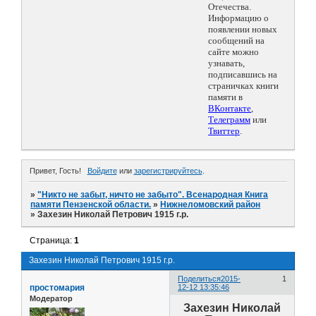
Отечества.
Информацию о
появлении новых
сообщений на
сайте можно
узнавать,
подписавшись на
страничках книги
памяти в
ВКонтакте
,
Телеграмм
или
Твиттер
.
Привет, Гость!
Войдите
или
зарегистрируйтесь
.
»
"Никто не забыт, ничто не забыто". Всенародная Книга
памяти Пензенской области.
»
Нижнеломовский район
»
Захезин Николай Петрович 1915 г.р.
Страница:
1
Захезин Николай Петрович 1915 г.р.
Поделиться
2015-
1
простомария
12-12 13:35:46
Модератор
Захезин Николай