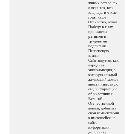
живых ветеранах,
о всех тех, кто
защищал в лихие
годы наше
Отечество, ковал
Победу в тылу,
прославлял
ратными и
трудовыми
подвигами
Пензенскую
землю.
Сайт задуман, как
народная
энциклопедия, в
которую каждый
желающий может
внести известную
ему информацию
об участниках
Великой
Отечественной
войны, добавить
свои комментарии
к имеющейся на
сайте
информации,
дополнить