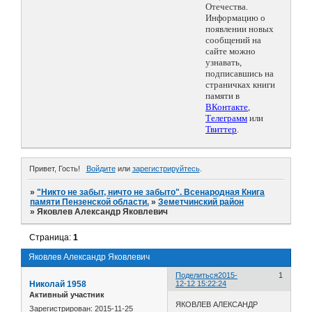
Отечества.
Информацию о
появлении новых
сообщений на
сайте можно
узнавать,
подписавшись на
страничках книги
памяти в
ВКонтакте
,
Телеграмм
или
Твиттер
.
Привет, Гость!
Войдите
или
зарегистрируйтесь
.
»
"Никто не забыт, ничто не забыто". Всенародная Книга
памяти Пензенской области.
»
Земетчинский район
»
Яковлев Александр Яковлевич
Страница:
1
Яковлев Александр Яковлевич
Поделиться
2015-
1
Николай 1958
12-12 15:22:24
Активный участник
ЯКОВЛЕВ АЛЕКСАНДР
Зарегистрирован
: 2015-11-25