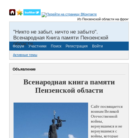
Из Пензенской области на фронты Велик
"Никто не забыт, ничто не забыто".
Всенародная Книга памяти Пензенской
области.
Форум
Участники
Поиск
Регистрация
Войти
Активные темы
Объявление
Всенародная книга памяти
Пензенской области
Сайт посвящается
воинам Великой
Отечественной
войны,
вернувшимся и не
вернувшимся с
войны, которые