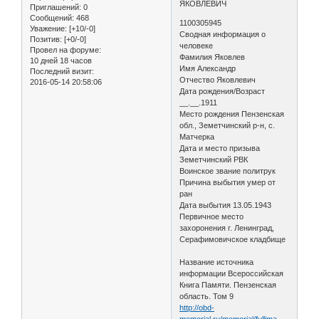
ЯКОВЛЕВИЧ
Приглашений:
0
Сообщений:
468
1100305945
Уважение:
[+10/-0]
Сводная информация о
Позитив:
[+0/-0]
человеке
Провел на форуме:
Фамилия Яковлев
10 дней 18 часов
Имя Александр
Последний визит:
Отчество Яковлевич
2016-05-14 20:58:06
Дата рождения/Возраст
__.__.1911
Место рождения Пензенская
обл., Земетчинский р-н, с.
Матчерка
Дата и место призыва
Земетчинский РВК
Воинское звание политрук
Причина выбытия умер от
ран
Дата выбытия 13.05.1943
Первичное место
захоронения г. Ленинград,
Серафимовичское кладбище
Название источника
информации Всероссийская
Книга Памяти. Пензенская
область. Том 9
http://obd-
memorial.ru/memorial/fullima …