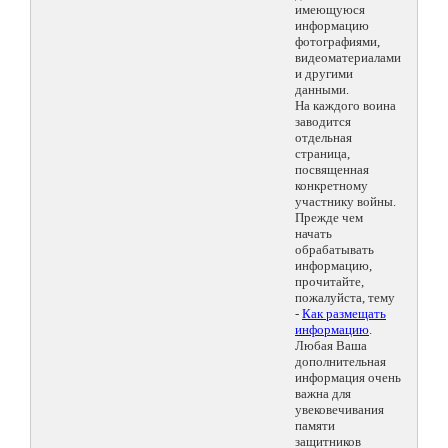
имеющуюся
информацию
фотографиями,
видеоматериалами
и другими
данными.
На каждого воина
заводится
отдельная
страница,
посвященная
конкретному
участнику войны.
Прежде чем
начать
обрабатывать
информацию,
прочитайте,
пожалуйста, тему
-
Как размещать
информацию
.
Любая Ваша
дополнительная
информация очень
важна для
увековечивания
памяти
защитников