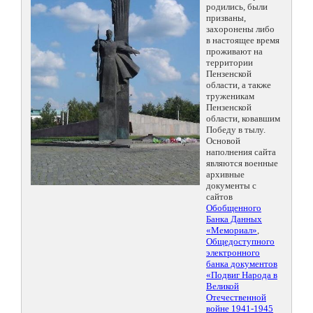
родились, были
призваны,
захоронены либо
в настоящее время
проживают на
территории
Пензенской
области, а также
труженикам
Пензенской
области, ковавшим
Победу в тылу.
Основой
наполнения сайта
являются военные
архивные
документы с
сайтов
Обобщенного
Банка Данных
«Мемориал»
,
Общедоступного
электронного
банка документов
«Подвиг Народа в
Великой
Отечественной
войне 1941-1945