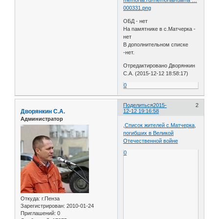
000331.png
ОБД - нет
На памятнике в с.Матчерка -
нет
В дополнительном списке
-нет.
Отредактировано Дворянкин
С.А. (2015-12-12 18:58:17)
0
Поделиться
2015-
2
Дворянкин С.А.
12-12 19:16:58
Администратор
,Список жителей с.Матчерка,
погибших в Великой
Отечественной войне
0
Откуда:
г.Пенза
Зарегистрирован
: 2010-01-24
Приглашений:
0