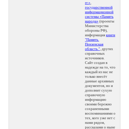
гг.»
,
государственной
информационной
системы «Память
народа»
(проекты
Министерства
обороны РФ),
информация
книги
"Память.
Пензенская
область."
, других
справочных
источников.
Сайт создан в
надежде на то, что
каждый из нас не
только внесёт
данные архивных
документов, но и
дополнит сухую
справочную
информацию
своими бережно
сохраненными
воспоминаниями о
тех, кого уже нет с
нами рядом,
рассказами о ныне