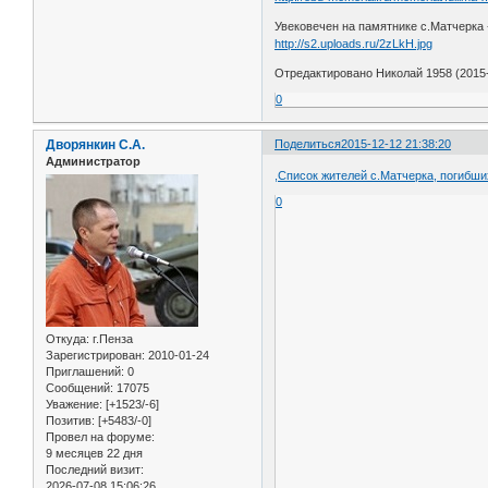
Увековечен на памятнике с.Матчерка
http://s2.uploads.ru/2zLkH.jpg
Отредактировано Николай 1958 (2015-
0
Дворянкин С.А.
Поделиться
2015-12-12 21:38:20
Администратор
,Список жителей с.Матчерка, погибш
0
Откуда:
г.Пенза
Зарегистрирован
: 2010-01-24
Приглашений:
0
Сообщений:
17075
Уважение:
[+1523/-6]
Позитив:
[+5483/-0]
Провел на форуме:
9 месяцев 22 дня
Последний визит:
2026-07-08 15:06:26