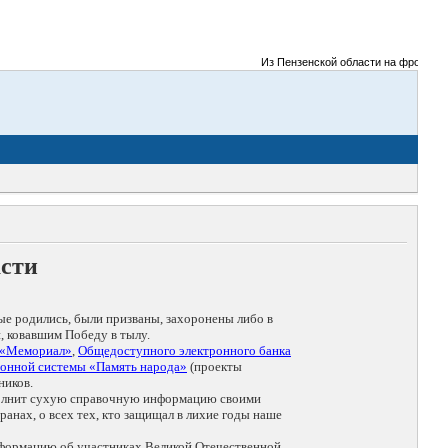
Из Пензенской области на фронты Вел
асти
ые родились, были призваны, захоронены либо в
, ковавшим Победу в тылу.
 «Мемориал»
,
Общедоступного электронного банка
онной системы «Память народа»
(проекты
ников.
дополнит сухую справочную информацию своими
анах, о всех тех, кто защищал в лихие годы наше
нформацию об участниках Великой Отечественной