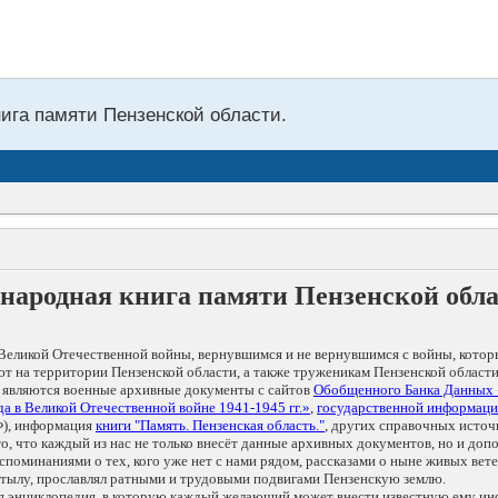
нига памяти Пензенской области.
народная книга памяти Пензенской обл
Великой Отечественной войны, вернувшимся и не вернувшимся с войны, котор
т на территории Пензенской области, а также труженикам Пензенской области
 являются военные архивные документы с сайтов
Обобщенного Банка Данных
а в Великой Отечественной войне 1941-1945 гг.»
,
государственной информаци
), информация
книги "Память. Пензенская область."
, других справочных источ
 то, что каждый из нас не только внесёт данные архивных документов, но и 
оминаниями о тех, кого уже нет с нами рядом, рассказами о ныне живых ветер
в тылу, прославлял ратными и трудовыми подвигами Пензенскую землю.
ая энциклопедия, в которую каждый желающий может внести известную ему и