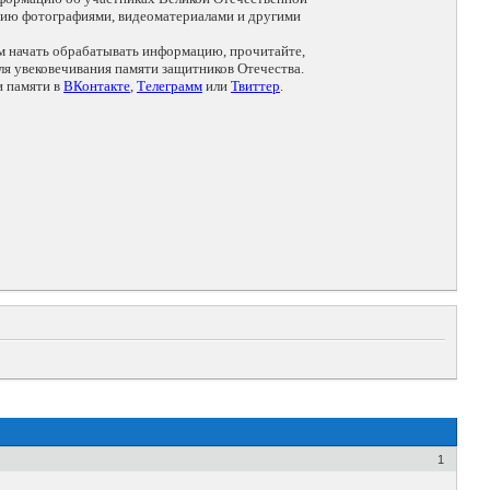
цию фотографиями, видеоматериалами и другими
ем начать обрабатывать информацию, прочитайте,
я увековечивания памяти защитников Отечества.
и памяти в
ВКонтакте
,
Телеграмм
или
Твиттер
.
1