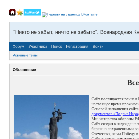
"Никто не забыт, ничто не забыто". Всенародная К
Форум
Участники
Поиск
Регистрация
Войти
Активные темы
Объявление
Все
Сайт посвящается воинам 
настоящее время проживаю
Основой наполнения сайта
документов «Подвиг Народ
Министерства обороны РФ
Сайт создан в надежде на
бережно сохраненными восп
Отечество, ковал Победу 
Сайт задуман, как народн