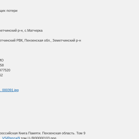
щих потери
етчинский р-н, с.Матчерка
етчинский РВК, Пензенская обл., Земетчинский р-н
АМО
 58
 977520
62
 … 000391.jpg
оссийская Книга Памяти. Пензенская область. Том 9
 … VS/Penza/9
том Ц-Я/00000103.png