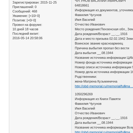
ЧУГУНОВ ВАСИЛИЙ ИВАНОВИЧ
Зарегистрирован
: 2015-11-25
64818661
Приглашений:
0
Информация из документов, уточняю
Сообщений:
468
Фамилия Чугунов
Уважение:
[+10/-0]
Имя Василий
Позитив:
[+0/-0]
Отчество Иванович
Провел на форуме:
10 дней 18 часов
Место рождения:Пензенская обл., Зем
Последний визит:
Дата рождения/Возраст __.__.1916
2016-05-14 20:58:06
Дата и место призыва 02.02.1942 Зем
Воинское звание красноармеец
Причина выбытия пропал без вести
Дата выбытия __.08.1944
Название источника информации Ц
Номер фонда источника информации
Номер описи источника информации
Номер дела источника информации 1
Родственники:
жена-Матрена Кузьминична
http://obd-memorial.ru/memorial/fullima
1050296269
Информация из Книги Памяти
Фамилия Чугунов
Имя Василий
Отчество Иванович
Дата рождения/Возраст __.__.1916
Дата выбытия __.08.1944
Название источника информации Всер
http://obd-memorial.ru/memorial/fullima