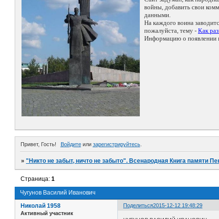
войны, добавить свои ко
данными.
На каждого воина заводит
пожалуйста, тему -
Как ра
Информацию о появлении н
Привет, Гость!
Войдите
или
зарегистрируйтесь
.
»
"Никто не забыт, ничто не забыто". Всенародная Книга памяти Пе
Страница:
1
Чугунов Василий Иванович
Николай 1958
Поделиться
2015-12-12 19:48:29
Активный участник