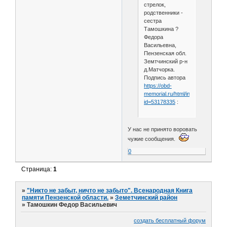
стрелок,
родственники -
сестра
Тамошкина ?
Федора
Васильевна,
Пензенская обл.
Земтчинский р-н
д.Матчорка.
Подпись автора
https://obd-
memorial.ru/html/info.htm?
id=53178335
:
У нас не принято воровать
чужие сообщения.
0
Страница:
1
»
"Никто не забыт, ничто не забыто". Всенародная Книга
памяти Пензенской области.
»
Земетчинский район
»
Тамошкин Федор Васильевич
создать бесплатный форум