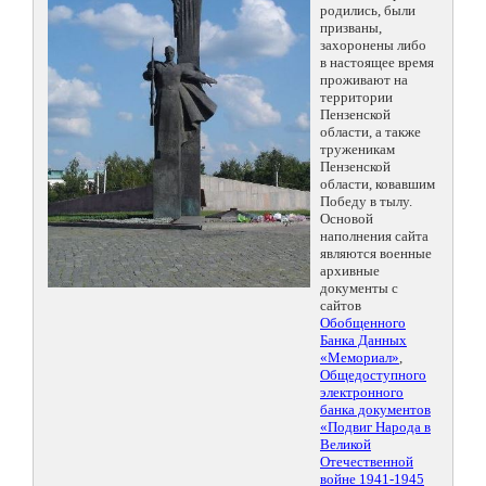
родились, были
призваны,
захоронены либо
в настоящее время
проживают на
территории
Пензенской
области, а также
труженикам
Пензенской
области, ковавшим
Победу в тылу.
Основой
наполнения сайта
являются военные
архивные
документы с
сайтов
Обобщенного
Банка Данных
«Мемориал»
,
Общедоступного
электронного
банка документов
«Подвиг Народа в
Великой
Отечественной
войне 1941-1945