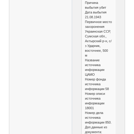
Причина
выбытия убит
Дата выбытия
21.08.1943
Первичное место
захоронения
Украинская ССР,
Сумская обл.,
Ахтырский р-н, с/
з Ударник,
восточнее, 500
м
Название
источника
информации
ЦАМО
Номер фонда
источника
информации 58
Номер описи
источника
информации
18001
Номер дела
источника
информации 850.
Доп.данные из
документа: