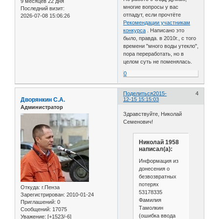
9 месяцев 22 дня
многие вопросы у вас
Последний визит:
отпадут, если прочтёте
2026-07-08 15:06:26
Рекомендации участникам
конкурса
. Написано это
было, правда. в 2010г., с того
времени "много воды утекло",
пора переработать, но в
целом суть не поменялась.
0
Поделиться
2015-
4
Дворянкин С.А.
12-15 15:15:03
Администратор
Здравствуйте, Николай
Семенович!
Николай 1958
написал(а):
Информация из
донесения о
безвозвратных
потерях
Откуда:
г.Пенза
53178335
Зарегистрирован
: 2010-01-24
Фамилия
Приглашений:
0
Тамолкин
Сообщений:
17075
(ошибка ввода
Уважение:
[+1523/-6]