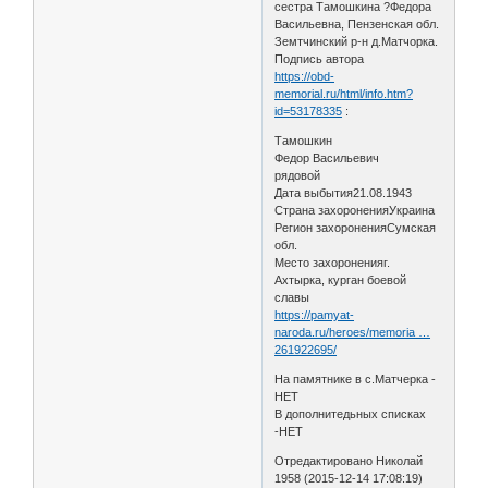
сестра Тамошкина ?Федора
Васильевна, Пензенская обл.
Земтчинский р-н д.Матчорка.
Подпись автора
https://obd-
memorial.ru/html/info.htm?
id=53178335
:
Тамошкин
Федор Васильевич
рядовой
Дата выбытия21.08.1943
Страна захороненияУкраина
Регион захороненияСумская
обл.
Место захороненияг.
Ахтырка, курган боевой
славы
https://pamyat-
naroda.ru/heroes/memoria …
261922695/
На памятнике в с.Матчерка -
НЕТ
В дополнитедьных списках
-НЕТ
Отредактировано Николай
1958 (2015-12-14 17:08:19)