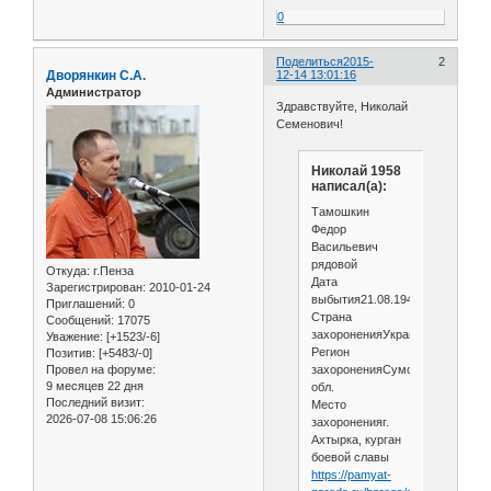
0
Поделиться
2015-
2
Дворянкин С.А.
12-14 13:01:16
Администратор
Здравствуйте, Николай
Семенович!
Николай 1958
написал(а):
Тамошкин
Федор
Васильевич
рядовой
Откуда:
г.Пенза
Дата
Зарегистрирован
: 2010-01-24
выбытия21.08.1943
Приглашений:
0
Страна
Сообщений:
17075
захороненияУкраина
Уважение:
[+1523/-6]
Регион
Позитив:
[+5483/-0]
захороненияСумская
Провел на форуме:
9 месяцев 22 дня
обл.
Последний визит:
Место
2026-07-08 15:06:26
захороненияг.
Ахтырка, курган
боевой славы
https://pamyat-