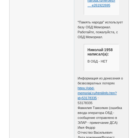
naroda.ru/heroes/memoria
… e261922695
"Память народа" использует
базу ОБД Мемориал.
Работайте, пожалуйста, с
ОБД Мемориал.
Николай 1958
написал(а):
В ОБД - НЕТ
Информация из донесения о
безвозвратных потерях
https://obd-
memorial.ru/html/info.htm?
id=53178335
:
53178335
Фамилия Тамолкин (ошибка
ввода оператора ОБД -
сообщение отправлено в
ЭЛАР - примечание ДСА)
Имя Федор
Отчество Васильевич
Дата рождения/Возраст