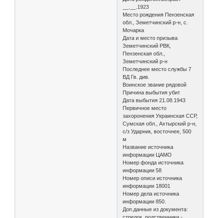
__.__.1923
Место рождения Пензенская
обл., Земетчинский р-н, с.
Мочарка
Дата и место призыва
Земетчинский РВК,
Пензенская обл.,
Земетчинский р-н
Последнее место службы 7
ВД Гв. див.
Воинское звание рядовой
Причина выбытия убит
Дата выбытия 21.08.1943
Первичное место
захоронения Украинская ССР,
Сумская обл., Ахтырский р-н,
с/з Ударник, восточнее, 500
м
Название источника
информации ЦАМО
Номер фонда источника
информации 58
Номер описи источника
информации 18001
Номер дела источника
информации 850.
Доп.данные из документа:
стрелок, родственники -