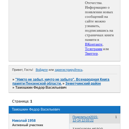
Отечества.
Информацию о
появлении новых
сообщений на
сайте можно
узнавать,
подписавшись на
страничках книги
памяти в
ВКонтакте
,
Телеграмм
или
Твиттер
.
Привет, Гость!
Войдите
или
зарегистрируйтесь
.
»
"Никто не забыт, ничто не забыто". Всенародная Книга
памяти Пензенской области.
»
Земетчинский район
»
Тамошкин Федор Васильевич
Страница:
1
Тамошкин Федор Васильевич
Поделиться
2015-
1
Николай 1958
12-14 12:03:22
Активный участник
ТАМОШКИН ФЕДОР