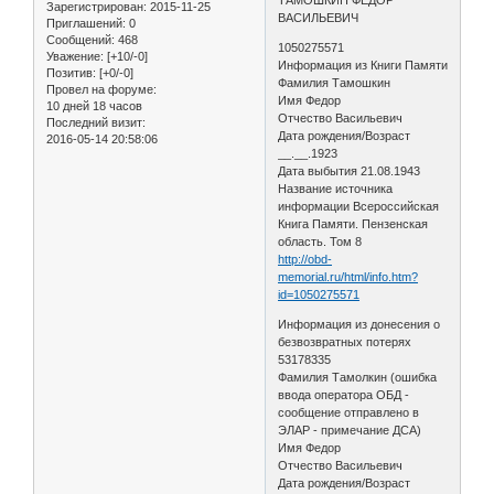
Зарегистрирован
: 2015-11-25
ВАСИЛЬЕВИЧ
Приглашений:
0
Сообщений:
468
1050275571
Уважение:
[+10/-0]
Информация из Книги Памяти
Позитив:
[+0/-0]
Фамилия Тамошкин
Провел на форуме:
Имя Федор
10 дней 18 часов
Отчество Васильевич
Последний визит:
Дата рождения/Возраст
2016-05-14 20:58:06
__.__.1923
Дата выбытия 21.08.1943
Название источника
информации Всероссийская
Книга Памяти. Пензенская
область. Том 8
http://obd-
memorial.ru/html/info.htm?
id=1050275571
Информация из донесения о
безвозвратных потерях
53178335
Фамилия Тамолкин (ошибка
ввода оператора ОБД -
сообщение отправлено в
ЭЛАР - примечание ДСА)
Имя Федор
Отчество Васильевич
Дата рождения/Возраст