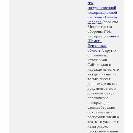
гг.»
,
государственной
информационной
системы «Память
народа»
(проекты
Министерства
обороны РФ),
информация
книги
"Память.
Пензенская
область."
, других
справочных
источников.
Сайт создан в
надежде на то, что
каждый из нас не
только внесёт
данные архивных
документов, но и
дополнит сухую
справочную
информацию
своими бережно
сохраненными
воспоминаниями о
тех, кого уже нет с
нами рядом,
рассказами о ныне