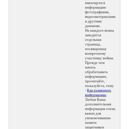
имеющуюся
информацию
фотографиями,
видеоматериалами
и другими
данными.
На каждого воина
заводится
отдельная
страница,
посвященная
конкретному
участнику войны.
Прежде чем
начать
обрабатывать
информацию,
прочитайте,
пожалуйста, тему
-
Как размещать
информацию
.
Любая Ваша
дополнительная
информация очень
важна для
увековечивания
памяти
защитников