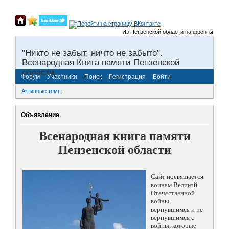
Из Пензенской области на фронты Великой 
"Никто не забыт, ничто не забыто".
Всенародная Книга памяти Пензенской
области.
Форум
Участники
Поиск
Регистрация
Войти
Активные темы
Объявление
Всенародная книга памяти
Пензенской области
Сайт посвящается
воинам Великой
Отечественной
войны,
вернувшимся и не
вернувшимся с
войны, которые