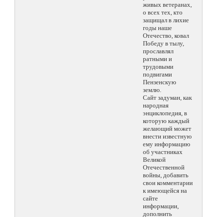
живых ветеранах,
о всех тех, кто
защищал в лихие
годы наше
Отечество, ковал
Победу в тылу,
прославлял
ратными и
трудовыми
подвигами
Пензенскую
землю.
Сайт задуман, как
народная
энциклопедия, в
которую каждый
желающий может
внести известную
ему информацию
об участниках
Великой
Отечественной
войны, добавить
свои комментарии
к имеющейся на
сайте
информации,
дополнить