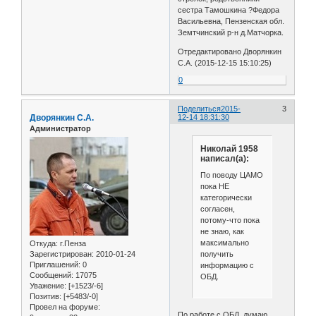
сестра Тамошкина ?Федора
Васильевна, Пензенская обл.
Земтчинский р-н д.Матчорка.
Отредактировано Дворянкин
С.А. (2015-12-15 15:10:25)
0
Поделиться
2015-
3
Дворянкин С.А.
12-14 18:31:30
Администратор
Николай 1958
написал(а):
По поводу ЦАМО
пока НЕ
категорически
согласен,
потому-что пока
не знаю, как
максимально
Откуда:
г.Пенза
получить
Зарегистрирован
: 2010-01-24
Приглашений:
0
информацию с
Сообщений:
17075
ОБД.
Уважение:
[+1523/-6]
Позитив:
[+5483/-0]
Провел на форуме:
По работе с ОБД, думаю,