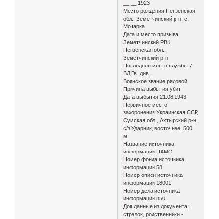
__.__.1923
Место рождения Пензенская
обл., Земетчинский р-н, с.
Мочарка
Дата и место призыва
Земетчинский РВК,
Пензенская обл.,
Земетчинский р-н
Последнее место службы 7
ВД Гв. див.
Воинское звание рядовой
Причина выбытия убит
Дата выбытия 21.08.1943
Первичное место
захоронения Украинская ССР,
Сумская обл., Ахтырский р-н,
с/з Ударник, восточнее, 500
м
Название источника
информации ЦАМО
Номер фонда источника
информации 58
Номер описи источника
информации 18001
Номер дела источника
информации 850.
Доп.данные из документа:
стрелок, родственники -