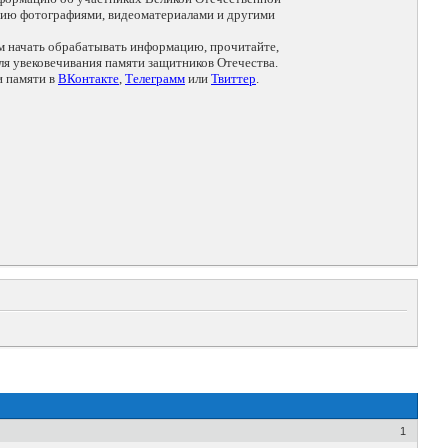
цию фотографиями, видеоматериалами и другими
ем начать обрабатывать информацию, прочитайте,
я увековечивания памяти защитников Отечества.
и памяти в
ВКонтакте
,
Телеграмм
или
Твиттер
.
1