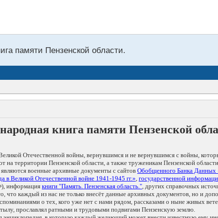
нига памяти Пензенской области.
народная книга памяти Пензенской обл
Великой Отечественной войны, вернувшимся и не вернувшимся с войны, котор
т на территории Пензенской области, а также труженикам Пензенской области
 являются военные архивные документы с сайтов
Обобщенного Банка Данных
а в Великой Отечественной войне 1941-1945 гг.»
,
государственной информаци
), информация
книги "Память. Пензенская область."
, других справочных источ
 то, что каждый из нас не только внесёт данные архивных документов, но и 
оминаниями о тех, кого уже нет с нами рядом, рассказами о ныне живых ветер
в тылу, прославлял ратными и трудовыми подвигами Пензенскую землю.
ая энциклопедия, в которую каждый желающий может внести известную ему и