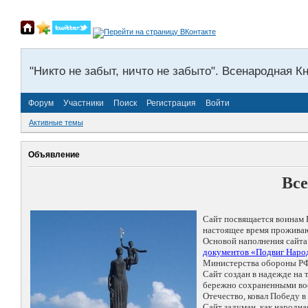
"Никто не забыт, ничто не забыто". Всенародная К
Форум
Участники
Поиск
Регистрация
Войти
Активные темы
Объявление
Все
Сайт посвящается воинам 
настоящее время проживаю
Основой наполнения сайта
документов «Подвиг Народ
Министерства обороны РФ
Сайт создан в надежде на
бережно сохраненными восп
Отечество, ковал Победу 
Сайт задуман, как народн