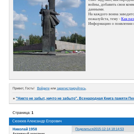
войны, добавить свои ко
данными.
На каждого воина заводит
пожалуйста, тему -
Как ра
Информацию о появлении н
Привет, Гость!
Войдите
или
зарегистрируйтесь
.
»
"Никто не забыт, ничто не забыто". Всенародная Книга памяти Пе
Страница:
1
Сюзюев Александр Егорович
Николай 1958
Поделиться
2015-12-14 18:14:53
Активный участник