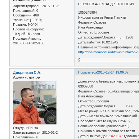
СЮЗЮЕВ АЛЕКСАНДР ЕГОРОВИЧ
Зарегистрирован
: 2015-11-25
Приглашений:
0
1050245994
Сообщений:
468
Информация из Книги Памяти
Уважение:
[+10/-0]
Фамилия Сюзюев
Позитив:
[+0/-0]
Имя Александр
Провел на форуме:
Отчество Егорович
10 дней 18 часов
Дата рождения/Возраст __.__.1906
Последний визит:
Дата выбытия 10.02.1942
2016-05-14 20:58:06
Название источника информации Всер
http://obd-memorial.ru/html/info.htm?id
0
Дворянкин С.А.
Поделиться
2015-12-14 19:06:37
Администратор
Донесения о безвозвратных потерях 
63007080
Фамилия Сюзнев (ошибка ввода опер
Имя Александр
Отчество Егорович
Дата рождения/Возраст __.__.1906
Место рождения Пензенская обл., Зе
Дата и место призыва Земетчинский Р
Последнее место службы 254 СД
Воинское звание красноармеец
Откуда:
г.Пенза
Причина выбытия пропал без вести
Зарегистрирован
: 2010-01-24
Дата выбытия До
02.02.1942
(должно б
Приглашений:
0