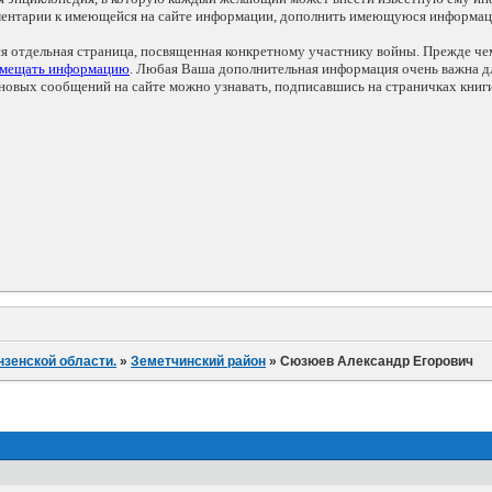
мментарии к имеющейся на сайте информации, дополнить имеющуюся информа
ся отдельная страница, посвященная конкретному участнику войны. Прежде ч
змещать информацию
. Любая Ваша дополнительная информация очень важна дл
овых сообщений на сайте можно узнавать, подписавшись на страничках книг
нзенской области.
»
Земетчинский район
»
Сюзюев Александр Егорович