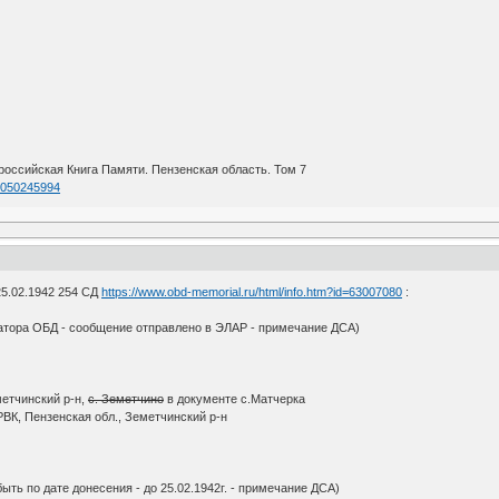
оссийская Книга Памяти. Пензенская область. Том 7
=1050245994
25.02.1942 254 СД
https://www.obd-memorial.ru/html/info.htm?id=63007080
:
атора ОБД - сообщение отправлено в ЭЛАР - примечание ДСА)
метчинский р-н,
с. Земетчино
в документе с.Матчерка
ВК, Пензенская обл., Земетчинский р-н
ыть по дате донесения - до 25.02.1942г. - примечание ДСА)