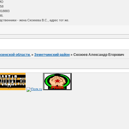
АМО
 58
 818883
46.
дственники - жена Сюзюева В.С., адрес тот же.
нзенской области.
»
Земетчинский район
»
Сюзюев Александр Егорович