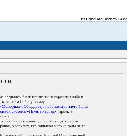
Из Пензенской области на фронты Ве
асти
ые родились, были призваны, захоронены либо в
, ковавшим Победу в тылу.
 «Мемориал»
,
Общедоступного электронного банка
онной системы «Память народа»
(проекты
ников.
дополнит сухую справочную информацию своими
анах, о всех тех, кто защищал в лихие годы наше
нформацию об участниках Великой Отечественной