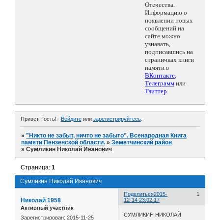
Отечества.
Информацию о
появлении новых
сообщений на
сайте можно
узнавать,
подписавшись на
страничках книги
памяти в
ВКонтакте
,
Телеграмм
или
Твиттер
.
Привет, Гость!
Войдите
или
зарегистрируйтесь
.
»
"Никто не забыт, ничто не забыто". Всенародная Книга
памяти Пензенской области.
»
Земетчинский район
»
Сумликин Николай Иванович
Страница:
1
Сумликин Николай Иванович
Поделиться
2015-
1
Николай 1958
12-14 23:02:17
Активный участник
СУМЛИКИН НИКОЛАЙ
Зарегистрирован
: 2015-11-25