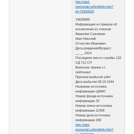
http://obd-
memorial.ru/html/info.htm?
id=74350028
74835889
Информация из приказа об
исключении из списков
Фамилия Сумликин
Имя Николай
Отчество Иванович
Дата рождения/Возраст
__.__.1914
Последнее место службы 132
СД 712 СП
Воинское звание ст.
лейтенант
Причина выбытия убит
Дата выбытия 09.10.1944
Название источника
информации ЦАМО
Номер фонда источника
информации 33
Номер описи источника
информации 11458
Номер дела источника
информации 268
http://obd-
memorial.ru/html/info.htm?