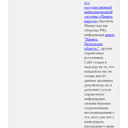
гг.»
,
государственной
информационной
системы «Память
народа»
(проекты
Министерства
обороны РФ),
информация
книги
"Память.
Пензенская
область."
, других
справочных
источников.
Сайт создан в
надежде на то, что
каждый из нас не
только внесёт
данные архивных
документов, но и
дополнит сухую
справочную
информацию
своими бережно
сохраненными
воспоминаниями о
тех, кого уже нет с
нами рядом,
рассказами о ныне