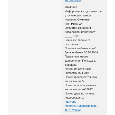
id=74835889
78740642
Информация из документов,
уточняющих потери
Фамилия Сумликин
Имя Николай
Отчество Иванович
Дата рождения/Возраст
__.__.1914
Воинское звание ст.
лейтенант
Причина выбытия погиб
Дата выбытия 10.10.1944
Первичное место
захоронения Польша, г.
Варшава
Название источника
информации ЦАМО
Номер фонда источника
информации 58
Номер описи источника
информации A-16997
Номер дела источника
информации 1
http://obd-
memorial.ru/html/info.htm?
id=78740642