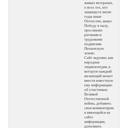
живых ветеранах,
о всех тех, кто
защищал в лихие
годы наше
Отечество, ковал
Победу в тылу,
прославлял
ратными и
трудовыми
подвигами
Пензенскую
землю.
Сайт задуман, как
народная
энциклопедия, в
которую каждый
желающий может
внести известную
ему информацию
об участниках
Великой
Отечественной
войны, добавить
свои комментарии
к имеющейся на
сайте
информации,
дополнить