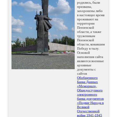
родились, были
призваны,
захоронены либо
в настоящее время
проживают на
территории
Пензенской
области, а также
труженикам
Пензенской
области, ковавшим
Победу в тылу.
Основой
наполнения сайта
являются военные
архивные
документы с
сайтов
Обобщенного
Банка Данных
«Мемориал»
,
Общедоступного
электронного
банка документов
«Подвиг Народа в
Великой
Отечественной
войне 1941-1945