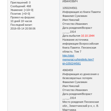
ИВАНОВИЧ
Приглашений:
0
Сообщений:
468
1050244561
Уважение:
[+10/-0]
Информация из Книги Памяти
Позитив:
[+0/-0]
Фамилия Сумликин
Провел на форуме:
Имя Николай
10 дней 18 часов
Отчество Иванович
Последний визит:
Дата рождения/Возраст
2016-05-14 20:58:06
__.__.1914
Дата выбытия
10.10.1944
Название источника
информации Всероссийская
Книга Памяти. Пензенская
область. Том 7
http://obd-
memorial.ru/html/info.htm?
id=1050244561
4960459
Информация из донесения о
безвозвратных потерях
Фамилия Сумликин
Имя Николай
Отчество Иванович
Дата рождения/Возраст
__.__.1914
Место рождения Пензенская
обл., Земетчинский р-н, с. В.
Мартчирка