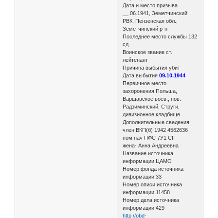
Дата и место призыва
__.06.1941, Земетчинский
РВК, Пензенская обл.,
Земетчинский р-н
Последнее место службы 132
сд
Воинское звание ст.
лейтенант
Причина выбытия убит
Дата выбытия
09.10.1944
Первичное место
захоронения Польша,
Варшавское воев., пов.
Радзиминский, Струги,
дивизионное кладбище
Дополнительные сведения:
член ВКП(б) 1942 4562636
пом нач ПФС 7У1 СП
жена- Анна Андреевна
Название источника
информации ЦАМО
Номер фонда источника
информации 33
Номер описи источника
информации 11458
Номер дела источника
информации 429
http://obd-