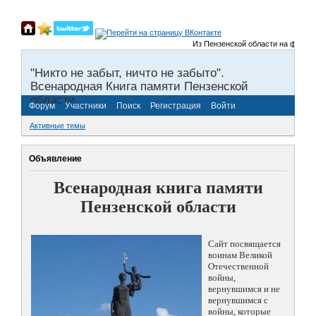
Из Пензенской области на фронты В
"Никто не забыт, ничто не забыто".
Всенародная Книга памяти Пензенской
области.
Форум
Участники
Поиск
Регистрация
Войти
Активные темы
Объявление
Всенародная книга памяти
Пензенской области
Сайт посвящается
воинам Великой
Отечественной
войны,
вернувшимся и не
вернувшимся с
войны, которые