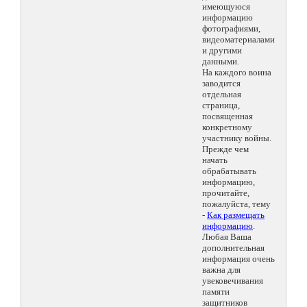
имеющуюся
информацию
фотографиями,
видеоматериалами
и другими
данными.
На каждого воина
заводится
отдельная
страница,
посвященная
конкретному
участнику войны.
Прежде чем
начать
обрабатывать
информацию,
прочитайте,
пожалуйста, тему
-
Как размещать
информацию
.
Любая Ваша
дополнительная
информация очень
важна для
увековечивания
памяти
защитников