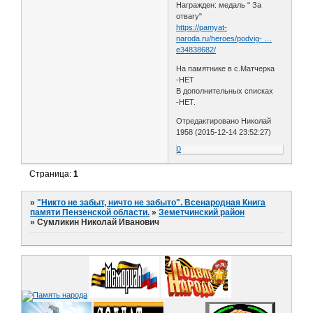
Награжден: медаль " За
отвагу"
https://pamyat-
naroda.ru/heroes/podvig- …
e34838682/
На памятнике в с.Матчерка
-НЕТ
В дополнительных списках
-НЕТ.
Отредактировано Николай
1958 (2015-12-14 23:52:27)
0
Страница:
1
»
"Никто не забыт, ничто не забыто". Всенародная Книга
памяти Пензенской области.
»
Земетчинский район
»
Сумликин Николай Иванович