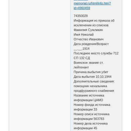
memorial.ru/html/info.htm?
id=4960459
74350028
Информация из приказа об
исключении из списков
Фамилия Сумликин
Имя Николай
Отчество Иванович
Дата рождения/Возраст
__.__.1914
Последнее место службы 712
СП 132 СД
Воинское звание ст.
лейтенант
Причина выбытия убит
Дата выбытия 10.10.1944
Дополнительные сведения:
помощник начальника
продфуражного снабжения
Название источника
информации ЦАМО
Номер фонда источника
информации 33
Номер описи источника
информации 563783
Номер дела источника
информации 45