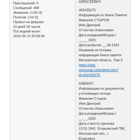
АЛЕКСЕЕВИЧ
Приглашений:
0
Сообщений:
468
402435275
Уважение:
[+10/-0]
Информация из Книги Памяти
Позитив:
[+0/-0]
Фамилия СТЫРОВ
Провел на форуме:
Имя Дмитрий
10 дней 18 часов
Отчество Алексеевич
Последний визит:
Дата рождения/Возраст
2016-05-14 20:58:06
__.__.1925
Дата выбытия __.08.1943
Название источника
информации Книга памяти.
Московская область. Том 6
https://obd-
memorial.ru/html/info.htm?
id=402435275
63869457
Информация из документов,
уточняющих потери
Фамилия Стыров
Имя Дмитрий
Отчество Алексеевич
Дата рождения/Возраст
__.__.1925
Дата и место призыва
13.01.1941 Егорьевский ГВК,
Московская обл., г.
Егорьевск