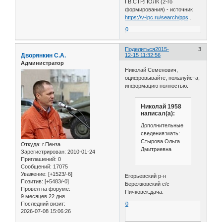
ГВ.СТР.ПОЛК (2-го
формирования) - источник
https://v-ipc.ru/search/pps
.
0
Поделиться
2015-
3
Дворянкин С.А.
12-15 11:32:56
Администратор
Николай Семенович,
оцифровывайте, пожалуйста,
информацию полностью.
Николай 1958
написал(а):
Дополнительные
сведения:мать:
Стырова Ольга
Откуда:
г.Пенза
Дмитриевна
Зарегистрирован
: 2010-01-24
Приглашений:
0
Сообщений:
17075
Уважение:
[+1523/-6]
Егорьевский р-н
Позитив:
[+5483/-0]
Бережковский с/с
Провел на форуме:
Пичковск.дача.
9 месяцев 22 дня
Последний визит:
0
2026-07-08 15:06:26