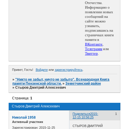
Отечества.
Информацию о
появлении новых
сообщений на
сайте можно
узнавать,
подписавшись на
страничках книги
памяти в
ВКонтакте
,
Телеграмм
или
Твиттер
.
Привет, Гость!
Войдите
или
зарегистрируйтесь
.
»
"Никто не забыт, ничто не забыто". Всенародная Книга
памяти Пензенской области.
»
Земетчинский район
»
Стыров Дмитрий Алексеевич
Страница:
1
Стыров Дмитрий Алексеевич
Поделиться
2015-
1
Николай 1958
12-15 10:56:25
Активный участник
СТЫРОВ ДМИТРИЙ
Зарегистрирован
: 2015-11-25