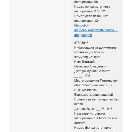
информации 58
Номер описи источника
информации 977522
Номер дела источника
информации 124
http://obd-
memorial.ru/html/info.htm?id …
amp;page=5
87523948
Информация из документов,
уточняющих потери
Фамилия Стыров
Имя Дмитрий
Отчество Алексеевич
Дата рождения/Возраст
__.__.1925
Место рождения Пензенская
обл., Земетчинский р-н, с.
Ниж. Матчерка
Воинское звание рядовой
Причина выбытия пропал без
вести
Дата выбытия __.08.1943
Название источника
информации ВК Московской
области
Номер фонда источника