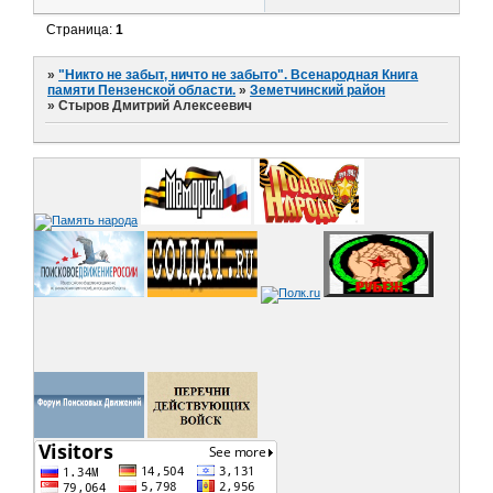
Страница:
1
»
"Никто не забыт, ничто не забыто". Всенародная Книга
памяти Пензенской области.
»
Земетчинский район
»
Стыров Дмитрий Алексеевич