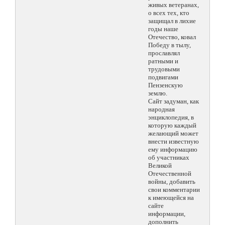
живых ветеранах,
о всех тех, кто
защищал в лихие
годы наше
Отечество, ковал
Победу в тылу,
прославлял
ратными и
трудовыми
подвигами
Пензенскую
землю.
Сайт задуман, как
народная
энциклопедия, в
которую каждый
желающий может
внести известную
ему информацию
об участниках
Великой
Отечественной
войны, добавить
свои комментарии
к имеющейся на
сайте
информации,
дополнить