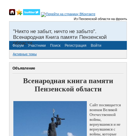
Из Пензенской области на фронты Велико
"Никто не забыт, ничто не забыто".
Всенародная Книга памяти Пензенской
области.
Форум
Участники
Поиск
Регистрация
Войти
Активные темы
Объявление
Всенародная книга памяти
Пензенской области
Сайт посвящается
воинам Великой
Отечественной
войны,
вернувшимся и не
вернувшимся с
войны, которые