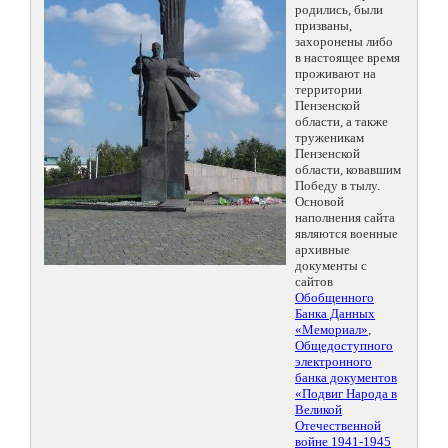
родились, были
призваны,
захоронены либо
в настоящее время
проживают на
территории
Пензенской
области, а также
труженикам
Пензенской
области, ковавшим
Победу в тылу.
Основой
наполнения сайта
являются военные
архивные
документы с
сайтов
Обобщенного
Банка Данных
«Мемориал»
,
Общедоступного
электронного
банка документов
«Подвиг Народа в
Великой
Отечественной
войне 1941-1945