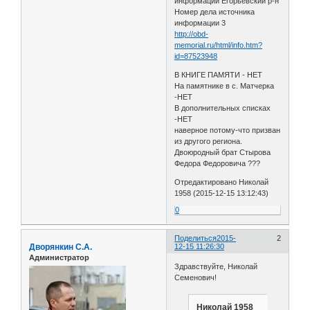
информации Егорьевский р-н
Номер дела источника
информации 3
http://obd-
memorial.ru/html/info.htm?
id=87523948
В КНИГЕ ПАМЯТИ - НЕТ
На памятнике в с. Матчерка
-НЕТ
В дополнительных списках
-НЕТ
наверное потому-что призван
из другого региона.
Двоюродный брат Стырова
Федора Федоровича ???
Отредактировано Николай
1958 (2015-12-15 13:12:43)
0
Поделиться
2015-
2
Дворянкин С.А.
12-15 11:26:30
Администратор
Здравствуйте, Николай
Семенович!
Николай 1958