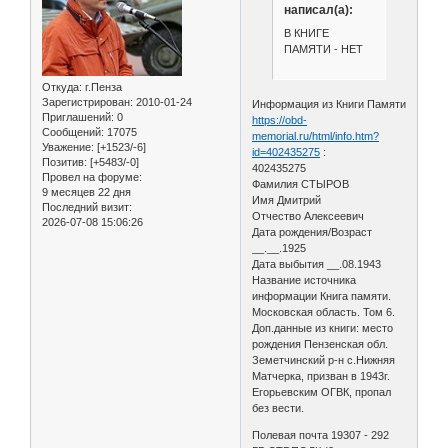
написал(а):
В КНИГЕ
ПАМЯТИ - НЕТ
Откуда:
г.Пенза
Зарегистрирован
: 2010-01-24
Информация из Книги Памяти
Приглашений:
0
https://obd-
Сообщений:
17075
memorial.ru/html/info.htm?
Уважение:
[+1523/-6]
id=402435275
:
Позитив:
[+5483/-0]
402435275
Провел на форуме:
Фамилия СТЫРОВ
9 месяцев 22 дня
Имя Дмитрий
Последний визит:
Отчество Алексеевич
2026-07-08 15:06:26
Дата рождения/Возраст
__.__.1925
Дата выбытия __.08.1943
Название источника
информации Книга памяти.
Московская область. Том 6.
Доп.данные из книги: место
рождения Пензенская обл.
Земетчинский р-н с.Нижняя
Матчерка, призван в 1943г.
Егорьевским ОГВК, пропал
без вести.
Полевая почта 19307 - 292