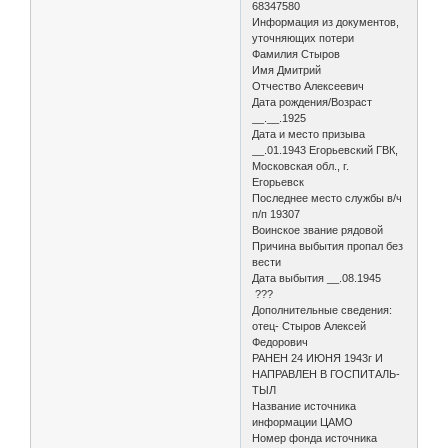
68347580
Информация из документов,
уточняющих потери
Фамилия Стыров
Имя Дмитрий
Отчество Алексеевич
Дата рождения/Возраст
__.__.1925
Дата и место призыва
__.01.1943 Егорьевский ГВК,
Московская обл., г.
Егорьевск
Последнее место службы в/ч
п/п 19307
Воинское звание рядовой
Причина выбытия пропал без
вести
Дата выбытия __.08.1945
???
Дополнительные сведения:
отец- Стыров Алексей
Федорович
РАНЕН 24 ИЮНЯ 1943г И
НАПРАВЛЕН В ГОСПИТАЛЬ-
ТЫЛ
Название источника
информации ЦАМО
Номер фонда источника