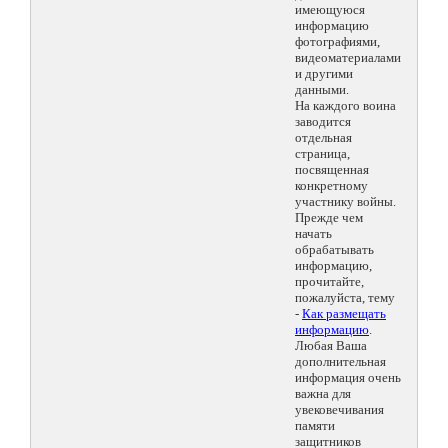
имеющуюся
информацию
фотографиями,
видеоматериалами
и другими
данными.
На каждого воина
заводится
отдельная
страница,
посвященная
конкретному
участнику войны.
Прежде чем
начать
обрабатывать
информацию,
прочитайте,
пожалуйста, тему
-
Как размещать
информацию
.
Любая Ваша
дополнительная
информация очень
важна для
увековечивания
памяти
защитников