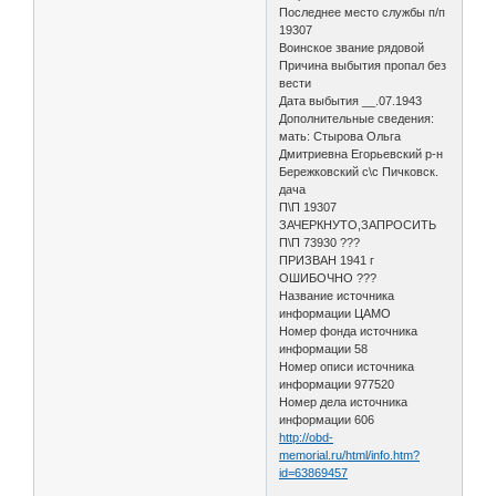
Последнее место службы п/п
19307
Воинское звание рядовой
Причина выбытия пропал без
вести
Дата выбытия __.07.1943
Дополнительные сведения:
мать: Стырова Ольга
Дмитриевна Егорьевский р-н
Бережковский с\с Пичковск.
дача
П\П 19307
ЗАЧЕРКНУТО,ЗАПРОСИТЬ
П\П 73930 ???
ПРИЗВАН 1941 г
ОШИБОЧНО ???
Название источника
информации ЦАМО
Номер фонда источника
информации 58
Номер описи источника
информации 977520
Номер дела источника
информации 606
http://obd-
memorial.ru/html/info.htm?
id=63869457