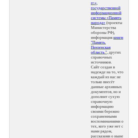
гг.»
,
государственной
информационной
системы «Память
народа»
(проекты
Министерства
обороны РФ),
информация
книги
"Память.
Пензенская
область."
, других
справочных
источников.
Сайт создан в
надежде на то, что
каждый из нас не
только внесёт
данные архивных
документов, но и
дополнит сухую
справочную
информацию
своими бережно
сохраненными
воспоминаниями о
тех, кого уже нет с
нами рядом,
рассказами о ныне