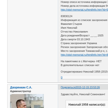
Номер описи источника информации
Номер дела источника информации 9
http://obd-memorial.ru/html/info.htm?id
83830124
Информация из списков захоронения
Фамилия Стыров
Имя Николай
Отчество Николаевич
Дата рождения/Возраст __.__.1925
Дата смерти 03.10.1943
Страна захоронения Украина
Регион захоронения Запорожская обл
Место захоронения Токмакский р-н, с
http://obd-memorial.ru/html/info.htm?id
На памятнике в с.Матчерка -НЕТ
В дополнительных списках-нет
Отредактировано Николай 1958 (2015-
0
Дворянкин С.А.
Поделиться
2015-12-15 23:53:26
Администратор
Здравствуйте, Николай Семенович!
Николай 1958 написал(а):