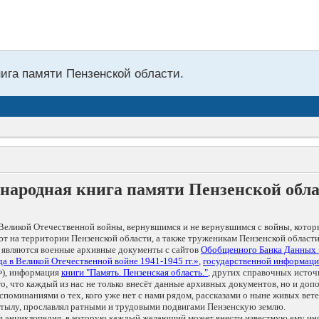
нига памяти Пензенской области.
народная книга памяти Пензенской обл
Великой Отечественной войны, вернувшимся и не вернувшимся с войны, котор
т на территории Пензенской области, а также труженикам Пензенской области
 являются военные архивные документы с сайтов
Обобщенного Банка Данных
а в Великой Отечественной войне 1941-1945 гг.»
,
государственной информаци
), информация
книги "Память. Пензенская область."
, других справочных источ
 то, что каждый из нас не только внесёт данные архивных документов, но и 
оминаниями о тех, кого уже нет с нами рядом, рассказами о ныне живых ветер
в тылу, прославлял ратными и трудовыми подвигами Пензенскую землю.
ая энциклопедия, в которую каждый желающий может внести известную ему и