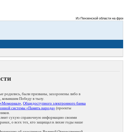
Из Пензенской области на фронты Вели
асти
ые родились, были призваны, захоронены либо в
, ковавшим Победу в тылу.
 «Мемориал»
,
Общедоступного электронного банка
онной системы «Память народа»
(проекты
ников.
дополнит сухую справочную информацию своими
анах, о всех тех, кто защищал в лихие годы наше
нформацию об участниках Великой Отечественной