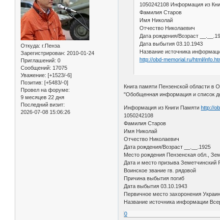
1050242108 Информация из Кн
Фамилия Старов
Имя Николай
Отчество Николаевич
Дата рождения/Возраст __.__.1
Дата выбытия 03.10.1943
Откуда:
г.Пенза
Название источника информаци
Зарегистрирован
: 2010-01-24
http://obd-memorial.ru/html/info
Приглашений:
0
Сообщений:
17075
Уважение:
[+1523/-6]
Позитив:
[+5483/-0]
Книга памяти Пензенской области в О
Провел на форуме:
"Обобщенная информация и список д
9 месяцев 22 дня
Последний визит:
Информация из Книги Памяти
http://
2026-07-08 15:06:26
1050242108
Фамилия Старов
Имя Николай
Отчество Николаевич
Дата рождения/Возраст __.__.1925
Место рождения Пензенская обл., Зем
Дата и место призыва Земетчинский
Воинское звание гв. рядовой
Причина выбытия погиб
Дата выбытия 03.10.1943
Первичное место захоронения Украин
Название источника информации Всер
0