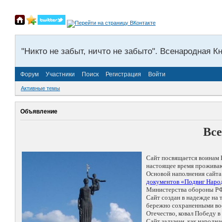
"Никто не забыт, ничто не забыто". Всенародная К
Форум
Участники
Поиск
Регистрация
Войти
Активные темы
Объявление
Все
Сайт посвящается воинам 
настоящее время проживаю
Основой наполнения сайта
документов «Подвиг Народ
Министерства обороны РФ
Сайт создан в надежде на
бережно сохраненными восп
Отечество, ковал Победу 
Сайт задуман, как народн