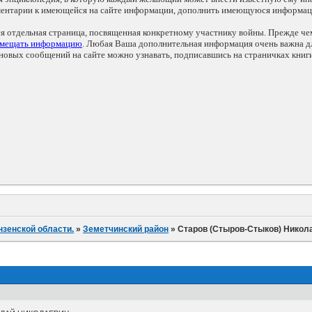
мментарии к имеющейся на сайте информации, дополнить имеющуюся информа
ся отдельная страница, посвященная конкретному участнику войны. Прежде ч
змещать информацию
. Любая Ваша дополнительная информация очень важна дл
овых сообщений на сайте можно узнавать, подписавшись на страничках книг
нзенской области.
»
Земетчинский район
»
Старов (Стыров-Стыков) Никол