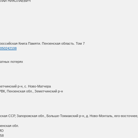
ОЛАЙ НИКОЛАЕВИЧ
оссийская Книга Памяти. Пензенская область. Том 7
=1050242108
ратных потерях
метчинский р-н, с. Ново-Матчера
ВК, Пензенская обл., Земетчинский р-н
кая ССР, Запорожская обл., Больше-Токмакский р-н, д. Ново-Монталь, юго-восточнее
енская обл.
АМО
 58