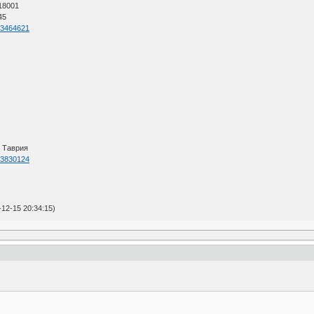
 18001
45
=53464621
.
. Таврия
=83830124
12-15 20:34:15)