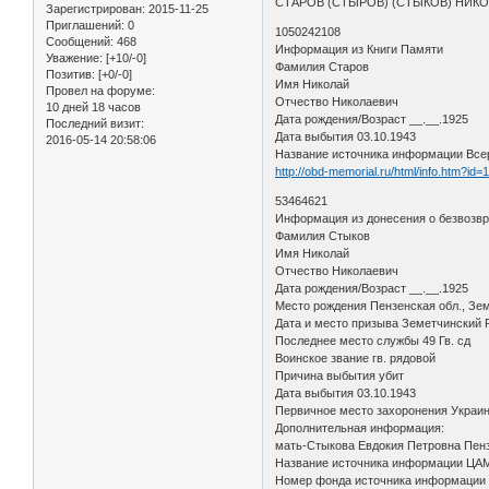
СТАРОВ (СТЫРОВ) (СТЫКОВ) НИК
Зарегистрирован
: 2015-11-25
Приглашений:
0
1050242108
Сообщений:
468
Информация из Книги Памяти
Уважение:
[+10/-0]
Фамилия Старов
Позитив:
[+0/-0]
Имя Николай
Провел на форуме:
Отчество Николаевич
10 дней 18 часов
Дата рождения/Возраст __.__.1925
Последний визит:
Дата выбытия 03.10.1943
2016-05-14 20:58:06
Название источника информации Всер
http://obd-memorial.ru/html/info.htm?id
53464621
Информация из донесения о безвозв
Фамилия Стыков
Имя Николай
Отчество Николаевич
Дата рождения/Возраст __.__.1925
Место рождения Пензенская обл., Зе
Дата и место призыва Земетчинский Р
Последнее место службы 49 Гв. сд
Воинское звание гв. рядовой
Причина выбытия убит
Дата выбытия 03.10.1943
Первичное место захоронения Украинс
Дополнительная информация:
мать-Стыкова Евдокия Петровна Пенз
Название источника информации Ц
Номер фонда источника информации