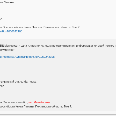
иги Памяти
925
и Всероссийская Книга Памяти. Пензенская область. Том 7
.htm?id=1050242108
БД Мемориал - одна из немногих, если не единственная, информация которой полност
окументов".
obd-memorial.ru/html/info.htm?id=1050242108
:
етчинский р-н, с. Матчерка
 РВК
а, Запорожская обл.,
пгт. Михайловка
оссийская Книга Памяти. Пензенская область. Том 7.