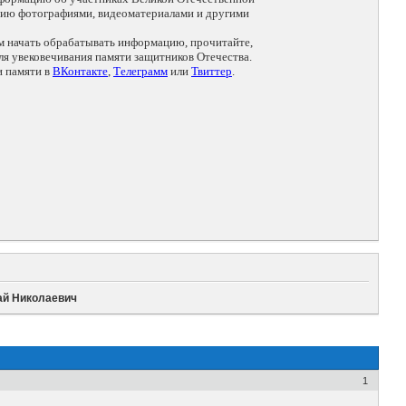
цию фотографиями, видеоматериалами и другими
ем начать обрабатывать информацию, прочитайте,
я увековечивания памяти защитников Отечества.
и памяти в
ВКонтакте
,
Телеграмм
или
Твиттер
.
ай Николаевич
1