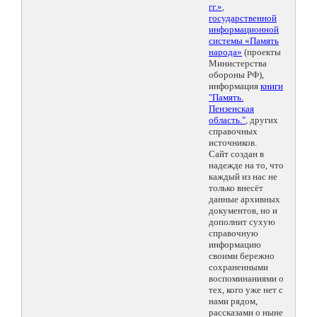
гг.»
,
государственной
информационной
системы «Память
народа»
(проекты
Министерства
обороны РФ),
информация
книги
"Память.
Пензенская
область."
, других
справочных
источников.
Сайт создан в
надежде на то, что
каждый из нас не
только внесёт
данные архивных
документов, но и
дополнит сухую
справочную
информацию
своими бережно
сохраненными
воспоминаниями о
тех, кого уже нет с
нами рядом,
рассказами о ныне