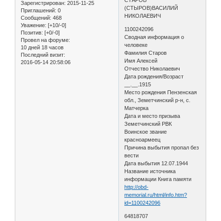
Зарегистрирован
: 2015-11-25
(СТЫРОВ)ВАСИЛИЙ
Приглашений:
0
НИКОЛАЕВИЧ
Сообщений:
468
Уважение:
[+10/-0]
1100242096
Позитив:
[+0/-0]
Сводная информация о
Провел на форуме:
человеке
10 дней 18 часов
Фамилия Старов
Последний визит:
Имя Алексей
2016-05-14 20:58:06
Отчество Николаевич
Дата рождения/Возраст
__.__.1915
Место рождения Пензенская
обл., Земетчинский р-н, с.
Матчерка
Дата и место призыва
Земетчинский РВК
Воинское звание
красноармеец
Причина выбытия пропал без
вести
Дата выбытия 12.07.1944
Название источника
информации Книга памяти
http://obd-
memorial.ru/html/info.htm?
id=1100242096
64818707