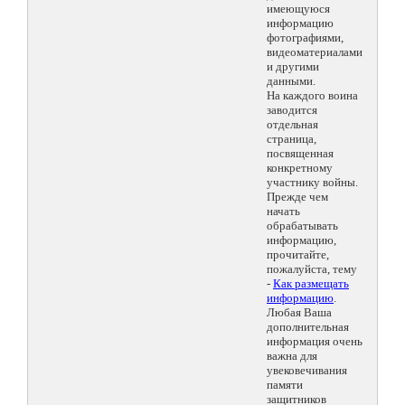
имеющуюся
информацию
фотографиями,
видеоматериалами
и другими
данными.
На каждого воина
заводится
отдельная
страница,
посвященная
конкретному
участнику войны.
Прежде чем
начать
обрабатывать
информацию,
прочитайте,
пожалуйста, тему
-
Как размещать
информацию
.
Любая Ваша
дополнительная
информация очень
важна для
увековечивания
памяти
защитников