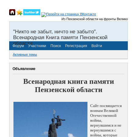
Из Пензенской области на фронты Великой Отечес
"Никто не забыт, ничто не забыто".
Всенародная Книга памяти Пензенской
области.
Форум
Участники
Поиск
Регистрация
Войти
Активные темы
Объявление
Всенародная книга памяти
Пензенской области
Сайт посвящается
воинам Великой
Отечественной
войны,
вернувшимся и не
вернувшимся с
войны, которые