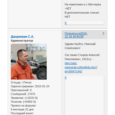
На памятнике в с.Матчерка
-НЕТ
В дополнительном списке-
НЕТ
0
Поделиться
2015-
2
Дворянкин С.А.
12-18 18:44:58
Администратор
Здравствуйте, Николай
Семёнович!
См.также Стыров Алексей
Николаевич, 1912г.р. -
http://obd-
memorial.ru/html/info.htm?
id=300471442
0
Откуда:
г.Пенза
Зарегистрирован
: 2010-01-24
Приглашений:
0
Сообщений:
17075
Уважение:
[+1523/-6]
Позитив:
[+5483/-0]
Провел на форуме:
9 месяцев 22 дня
Последний визит: