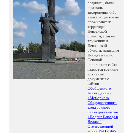
родились, были
призваны,
захоронены либо
в настоящее время
проживают на
территории
Пензенской
области, а также
труженикам
Пензенской
области, ковавшим
Победу в тылу.
Основой
наполнения сайта
являются военные
архивные
документы с
сайтов
Обобщенного
Банка Данных
«Мемориал»
,
Общедоступного
электронного
банка документов
«Подвиг Народа в
Великой
Отечественной
войне 1941-1945