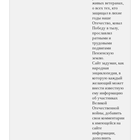
живых ветеранах,
о всех тех, кто
защищал в лихие
годы наше
Отечество, ковал
Победу в тылу,
прославлял
ратными и
трудовыми
подвигами
Пензенскую
землю.
Сайт задуман, как
народная
энциклопедия, в
которую каждый
желающий может
внести известную
ему информацию
об участниках
Великой
Отечественной
войны, добавить
свои комментарии
к имеющейся на
сайте
информации,
дополнить