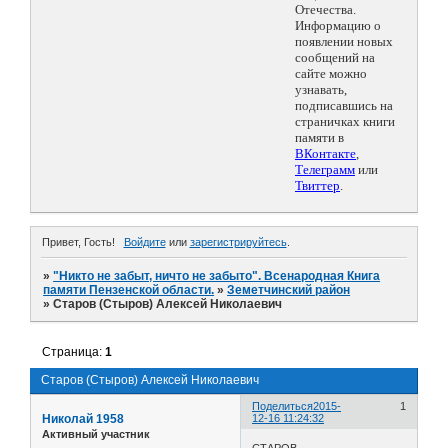
Отечества.
Информацию о
появлении новых
сообщений на
сайте можно
узнавать,
подписавшись на
страничках книги
памяти в
ВКонтакте
,
Телеграмм
или
Твиттер
.
Привет, Гость!
Войдите
или
зарегистрируйтесь
.
»
"Никто не забыт, ничто не забыто". Всенародная Книга
памяти Пензенской области.
»
Земетчинский район
»
Старов (Стыров) Алексей Николаевич
Страница:
1
Старов (Стыров) Алексей Николаевич
Поделиться
2015-
1
Николай 1958
12-16 11:24:32
Активный участник
СТАРОВ