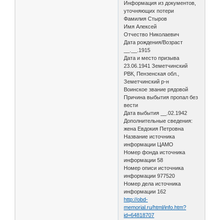
Информация из документов,
уточняющих потери
Фамилия Стыров
Имя Алексей
Отчество Николаевич
Дата рождения/Возраст
__.__.1915
Дата и место призыва
23.06.1941 Земетчинский
РВК, Пензенская обл.,
Земетчинский р-н
Воинское звание рядовой
Причина выбытия пропал без
вести
Дата выбытия __.02.1942
Дополнительные сведения:
жена Евдокия Петровна
Название источника
информации ЦАМО
Номер фонда источника
информации 58
Номер описи источника
информации 977520
Номер дела источника
информации 162
http://obd-
memorial.ru/html/info.htm?
id=64818707