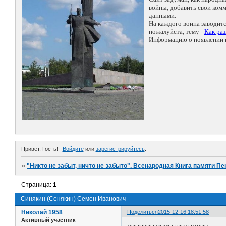
войны, добавить свои ко
данными.
На каждого воина заводит
пожалуйста, тему -
Как ра
Информацию о появлении н
Привет, Гость!
Войдите
или
зарегистрируйтесь
.
»
"Никто не забыт, ничто не забыто". Всенародная Книга памяти Пе
Страница:
1
Синякин (Сенякин) Семен Иванович
Николай 1958
Поделиться
2015-12-16 18:51:58
Активный участник