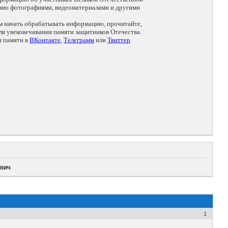
цию фотографиями, видеоматериалами и другими
ем начать обрабатывать информацию, прочитайте,
я увековечивания памяти защитников Отечества.
и памяти в
ВКонтакте
,
Телеграмм
или
Твиттер
.
ович
1