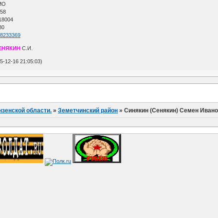
АМО
 58
 18004
80
=58233369
ЕНЯКИН
С.И.
-12-16 21:05:03)
нзенской области.
»
Земетчинский район
»
Синякин (Сенякин) Семен Иван