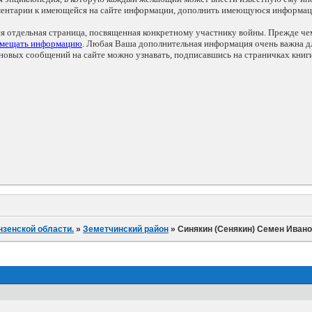
мментарии к имеющейся на сайте информации, дополнить имеющуюся информа
ся отдельная страница, посвященная конкретному участнику войны. Прежде ч
змещать информацию
. Любая Ваша дополнительная информация очень важна дл
овых сообщений на сайте можно узнавать, подписавшись на страничках книг
нзенской области.
»
Земетчинский район
»
Синякин (Сенякин) Семен Иван