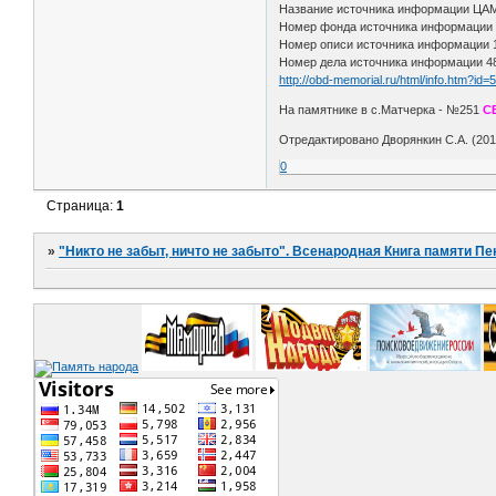
Название источника информации Ц
Номер фонда источника информации
Номер описи источника информации
Номер дела источника информации 4
http://obd-memorial.ru/html/info.htm?id
На памятнике в с.Матчерка - №251
С
Отредактировано Дворянкин С.А. (2015
0
Страница:
1
»
"Никто не забыт, ничто не забыто". Всенародная Книга памяти Пе