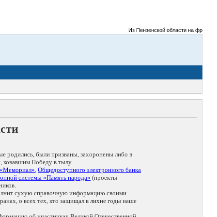
Из Пензенской области на фронты Ве
асти
ые родились, были призваны, захоронены либо в
, ковавшим Победу в тылу.
 «Мемориал»
,
Общедоступного электронного банка
онной системы «Память народа»
(проекты
ников.
дополнит сухую справочную информацию своими
анах, о всех тех, кто защищал в лихие годы наше
нформацию об участниках Великой Отечественной