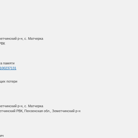
етчинский р-н, с. Матчерка
 РВК
га памяти
=1100237131
щих потери
етчинский р-н, с. Матчерка
етчинский РВК, Пензенская обл., Земетчинский р-н
ич