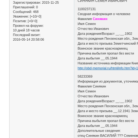
СИНЯКИН СЕМЕН ИВАНОВИЧ
Зарегистрирован
: 2015-11-25
Приглашений:
0
1100237131
Сообщений:
468
Сводная информация о человеке
Уважение:
[+10/-0]
Фамилия
Синякин
Позитив:
[+0/-0]
Имя Семен
Провел на форуме:
Отчество Иванович
10 дней 18 часов
Дата рождения/Возраст __.__.1902
Последний визит:
Место рождения Пензенская обл., Зем
2016-05-14 20:58:06
Дата и место призыва Земетчинский
Воинское звание красноармеец
Причина выбытия пропал без вести
Дата выбытия __.05.1944
Название источника информации Кни
http://obd-memorial.ru/html/info.htm?id
58233369
Информация из документов, уточняю
Фамилия Синякин
Имя Семен
Отчество Иванович
Дата рождения/Возраст __.__.1902
Место рождения Пензенская обл., Зем
Дата и место призыва __.12.1941 Зем
Воинское звание красноармеец
Причина выбытия пропал без вести
Дата выбытия __.05.1944
Дополнительные сведения:
отец-Синякин ВАСИЛИЙ ??? Семенов