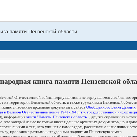
нига памяти Пензенской области.
народная книга памяти Пензенской обл
Великой Отечественной войны, вернувшимся и не вернувшимся с войны, котор
т на территории Пензенской области, а также труженикам Пензенской области
 являются военные архивные документы с сайтов
Обобщенного Банка Данных
а в Великой Отечественной войне 1941-1945 гг.»
,
государственной информаци
), информация
книги "Память. Пензенская область."
, других справочных источ
 то, что каждый из нас не только внесёт данные архивных документов, но и 
оминаниями о тех, кого уже нет с нами рядом, рассказами о ныне живых ветер
в тылу, прославлял ратными и трудовыми подвигами Пензенскую землю.
ая энциклопедия, в которую каждый желающий может внести известную ему и