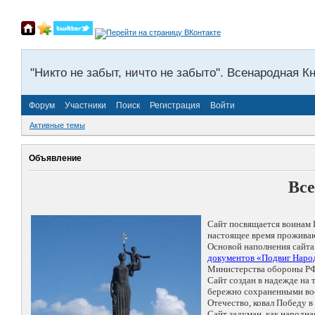
"Никто не забыт, ничто не забыто". Всенародная К
Форум
Участники
Поиск
Регистрация
Войти
Активные темы
Объявление
Все
Сайт посвящается воинам 
настоящее время проживаю
Основой наполнения сайта
документов «Подвиг Народ
Министерства обороны РФ
Сайт создан в надежде на
бережно сохраненными восп
Отечество, ковал Победу 
Сайт задуман, как народн