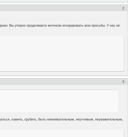
2
иал. Вы упорно продолжаете молчком игнорировать мои просьбы. У нас не
3
жаться, хамить, грубить, быть невнимательным, неучтивым, неуважительным,