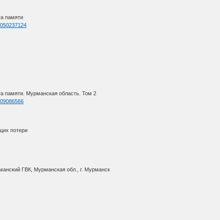
га памяти
=1050237124
а памяти. Мурманская область. Том 2
=409086566
щих потери
манский ГВК, Мурманская обл., г. Мурманск