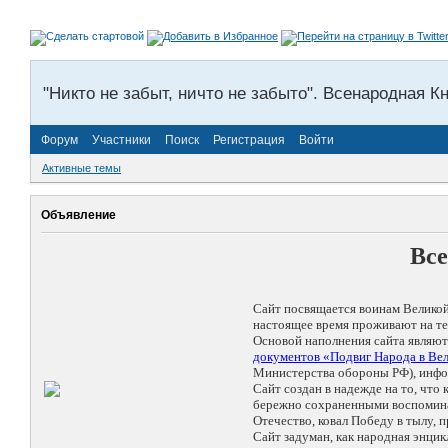
"Никто не забыт, ничто не забыто". Всенародная К
Форум
Участники
Поиск
Регистрация
Войти
Активные темы
Объявление
Все
Сайт посвящается воинам Великой
настоящее время проживают на те
Основой наполнения сайта являю
документов «Подвиг Народа в Вел
Министерства обороны РФ), инф
Сайт создан в надежде на то, чт
бережно сохраненными воспоминани
Отечество, ковал Победу в тылу,
Сайт задуман, как народная энц