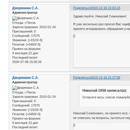
Дворянкин С.А.
Поделиться
2015-12-16 21:02:23
Администратор
Здравствуйте, Николай Семенович!
Откуда:
г.Пенза
Я уже несколько раз просил Вас оци
Зарегистрирован
: 2010-01-24
принято игнорировать обращения уча
Приглашений:
0
Сообщений:
17075
0
Уважение:
[+1523/-6]
Позитив:
[+5483/-0]
Провел на форуме:
9 месяцев 22 дня
Последний визит:
2026-07-08 15:06:26
Дворянкин С.А.
Поделиться
2015-12-16 21:27:59
Администратор
Николай 1958 написал(а):
Откуда:
г.Пенза
Зарегистрирован
: 2010-01-24
Огласите весь список пожалуйст
Приглашений:
0
Сообщений:
17075
Уважение:
[+1523/-6]
Николай Семёнович, не принято всё, 
Позитив:
[+5483/-0]
не отвечать на вопросы, пытаться пер
Провел на форуме:
9 месяцев 22 дня
0
Последний визит: