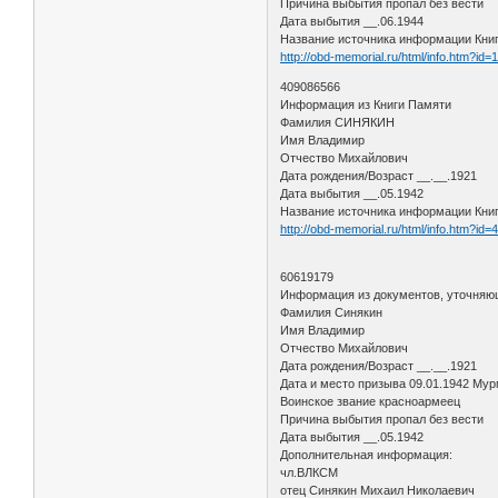
Причина выбытия пропал без вести
Дата выбытия __.06.1944
Название источника информации Кни
http://obd-memorial.ru/html/info.htm?id
409086566
Информация из Книги Памяти
Фамилия СИНЯКИН
Имя Владимир
Отчество Михайлович
Дата рождения/Возраст __.__.1921
Дата выбытия __.05.1942
Название источника информации Книг
http://obd-memorial.ru/html/info.htm?id
60619179
Информация из документов, уточняю
Фамилия Синякин
Имя Владимир
Отчество Михайлович
Дата рождения/Возраст __.__.1921
Дата и место призыва 09.01.1942 Мур
Воинское звание красноармеец
Причина выбытия пропал без вести
Дата выбытия __.05.1942
Дополнительная информация:
чл.ВЛКСМ
отец Синякин Михаил Николаевич