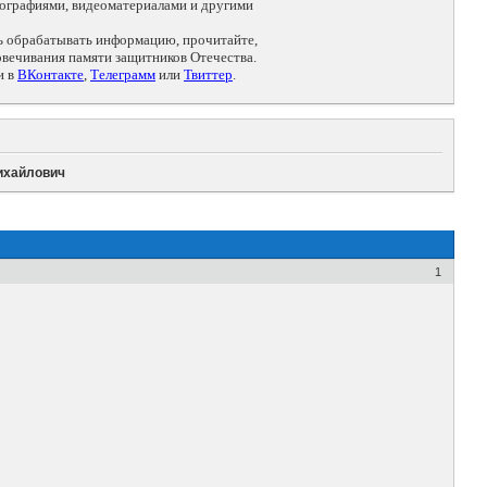
ографиями, видеоматериалами и другими
ть обрабатывать информацию, прочитайте,
овечивания памяти защитников Отечества.
и в
ВКонтакте
,
Телеграмм
или
Твиттер
.
ихайлович
1