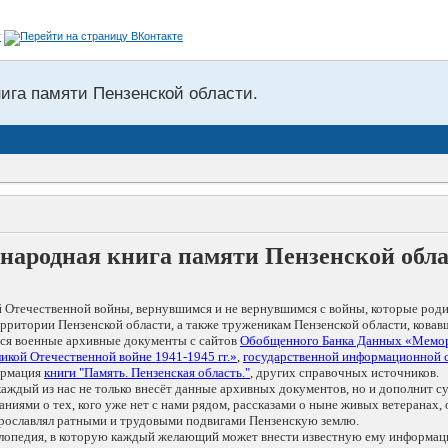
нига памяти Пензенской области.
народная книга памяти Пензенской обл
 Отечественной войны, вернувшимся и не вернувшимся с войны, которые роди
рритории Пензенской области, а также труженикам Пензенской области, ковав
тся военные архивные документы с сайтов
Обобщенного Банка Данных «Мемо
икой Отечественной войне 1941-1945 гг.»
,
государственной информационной 
ормация
книги "Память. Пензенская область."
, других справочных источников.
о каждый из нас не только внесёт данные архивных документов, но и дополни
ями о тех, кого уже нет с нами рядом, рассказами о ныне живых ветеранах, о
 прославлял ратными и трудовыми подвигами Пензенскую землю.
иклопедия, в которую каждый желающий может внести известную ему информац