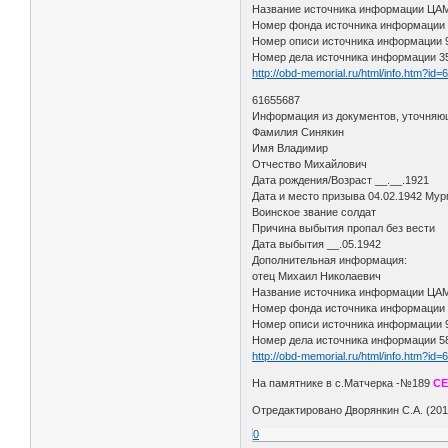
Название источника информации Ц
Номер фонда источника информации
Номер описи источника информации
Номер дела источника информации 3
http://obd-memorial.ru/html/info.htm?id
61655687
Информация из документов, уточняю
Фамилия Синякин
Имя Владимир
Отчество Михайлович
Дата рождения/Возраст __.__.1921
Дата и место призыва 04.02.1942 Мур
Воинское звание солдат
Причина выбытия пропал без вести
Дата выбытия __.05.1942
Дополнительная информация:
отец Михаил Николаевич
Название источника информации Ц
Номер фонда источника информации
Номер описи источника информации
Номер дела источника информации 5
http://obd-memorial.ru/html/info.htm?id
На памятнике в с.Матчерка -№189
СЕ
Отредактировано Дворянкин С.А. (2015
0