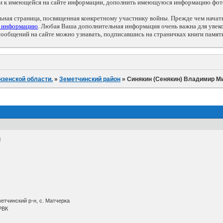
ии к имеющейся на сайте информации, дополнить имеющуюся информацию фот
льная страница, посвященная конкретному участнику войны. Прежде чем нача
ь информацию
. Любая Ваша дополнительная информация очень важна для увек
общений на сайте можно узнавать, подписавшись на страничках книги памят
нзенской области.
»
Земетчинский район
»
Синякин (Сенякин) Владимир М
Ч
етчинский р-н, с. Матчерка
 РВК