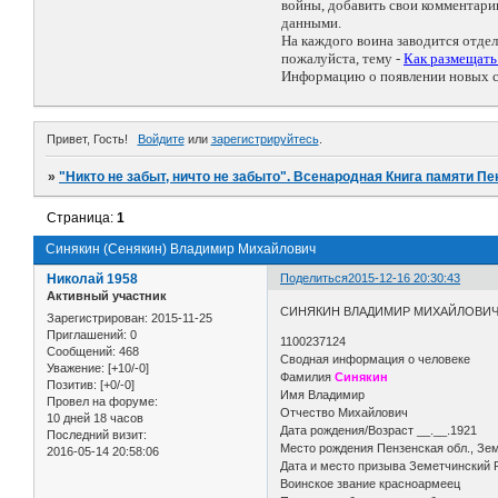
войны, добавить свои комментар
данными.
На каждого воина заводится отде
пожалуйста, тему -
Как размещат
Информацию о появлении новых со
Привет, Гость!
Войдите
или
зарегистрируйтесь
.
»
"Никто не забыт, ничто не забыто". Всенародная Книга памяти Пе
Страница:
1
Синякин (Сенякин) Владимир Михайлович
Николай 1958
Поделиться
2015-12-16 20:30:43
Активный участник
СИНЯКИН ВЛАДИМИР МИХАЙЛОВИ
Зарегистрирован
: 2015-11-25
Приглашений:
0
1100237124
Сообщений:
468
Сводная информация о человеке
Уважение:
[+10/-0]
Фамилия
Синякин
Позитив:
[+0/-0]
Имя Владимир
Провел на форуме:
Отчество Михайлович
10 дней 18 часов
Дата рождения/Возраст __.__.1921
Последний визит:
Место рождения Пензенская обл., Зем
2016-05-14 20:58:06
Дата и место призыва Земетчинский
Воинское звание красноармеец