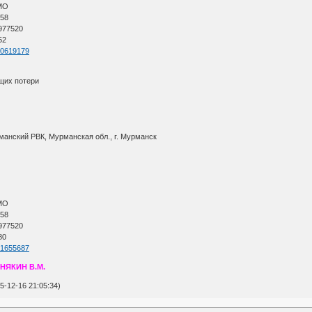
АМО
 58
 977520
52
=60619179
щих потери
манский РВК, Мурманская обл., г. Мурманск
АМО
 58
 977520
80
=61655687
НЯКИН В.М.
-12-16 21:05:34)