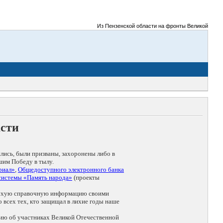
Из Пензенской области на фронты Великой Отечест
асти
лись, были призваны, захоронены либо в
шим Победу в тылу.
риал»
,
Общедоступного электронного банка
системы «Память народа»
(проекты
т сухую справочную информацию своими
 всех тех, кто защищал в лихие годы наше
ию об участниках Великой Отечественной