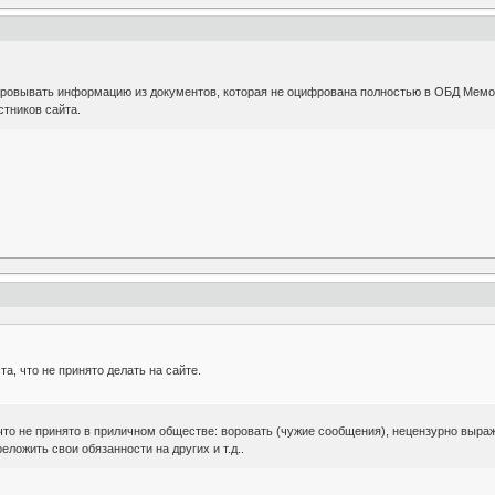
фровывать информацию из документов, которая не оцифрована полностью в ОБД Мемор
стников сайта.
а, что не принято делать на сайте.
что не принято в приличном обществе: воровать (чужие сообщения), нецензурно выра
еложить свои обязанности на других и т.д..