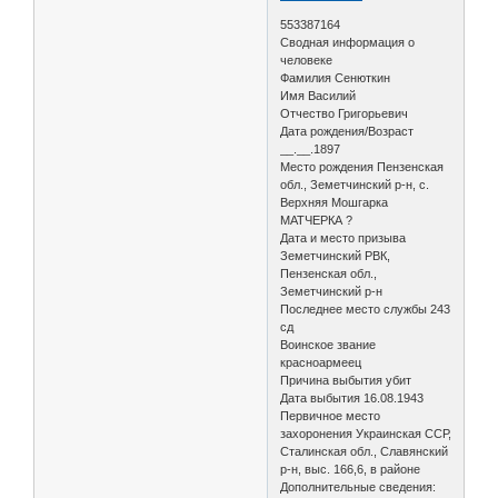
553387164
Сводная информация о
человеке
Фамилия Сенюткин
Имя Василий
Отчество Григорьевич
Дата рождения/Возраст
__.__.1897
Место рождения Пензенская
обл., Земетчинский р-н, с.
Верхняя Мошгарка
МАТЧЕРКА ?
Дата и место призыва
Земетчинский РВК,
Пензенская обл.,
Земетчинский р-н
Последнее место службы 243
сд
Воинское звание
красноармеец
Причина выбытия убит
Дата выбытия 16.08.1943
Первичное место
захоронения Украинская ССР,
Сталинская обл., Славянский
р-н, выс. 166,6, в районе
Дополнительные сведения: