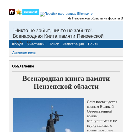
Из Пензенской области на фронты Великой О
"Никто не забыт, ничто не забыто".
Всенародная Книга памяти Пензенской
области.
Форум
Участники
Поиск
Регистрация
Войти
Активные темы
Объявление
Всенародная книга памяти
Пензенской области
Сайт посвящается
воинам Великой
Отечественной
войны,
вернувшимся и не
вернувшимся с
войны, которые