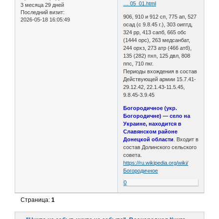
… 05_01.html
3 месяца 29 дней
Последний визит:
906, 910 и 912 сп, 775 ап, 527
2026-05-18 16:05:49
осад (с 9.8.45 г.), 303 оиптд,
324 рр, 413 сапб, 665 обс
(1444 орс), 263 медсанбат,
244 орхз, 273 атр (466 атб),
135 (282) пхп, 125 двл, 808
ппс, 710 пкг.
Периоды вхождения в состав
Действующей армии 15.7.41-
29.12.42, 22.1.43-11.5.45,
9.8.45-3.9.45
Богородичное (укр.
Богородичне) — село на
Украине, находится в
Славянском районе
Донецкой области
. Входит в
состав Долинского сельского
совета.
https://ru.wikipedia.org/wiki/
Богородичное
0
Страница:
1