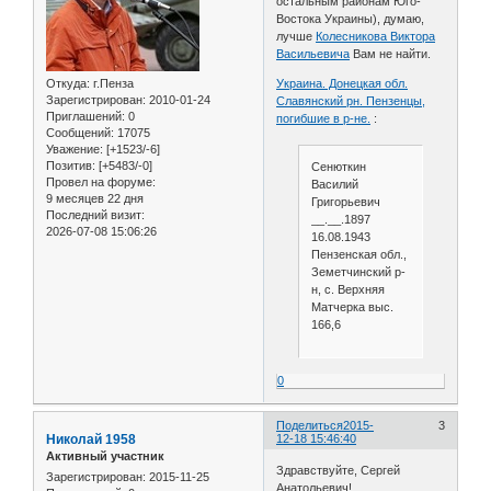
остальным районам Юго-
Востока Украины), думаю,
лучше
Колесникова Виктора
Васильевича
Вам не найти.
Откуда:
г.Пенза
Украина. Донецкая обл.
Зарегистрирован
: 2010-01-24
Славянский рн. Пензенцы,
Приглашений:
0
погибшие в р-не.
:
Сообщений:
17075
Уважение:
[+1523/-6]
Позитив:
[+5483/-0]
Сенюткин
Провел на форуме:
Василий
9 месяцев 22 дня
Григорьевич
Последний визит:
__.__.1897
2026-07-08 15:06:26
16.08.1943
Пензенская обл.,
Земетчинский р-
н, с. Верхняя
Матчерка выс.
166,6
0
Поделиться
2015-
3
Николай 1958
12-18 15:46:40
Активный участник
Здравствуйте, Сергей
Зарегистрирован
: 2015-11-25
Анатольевич!