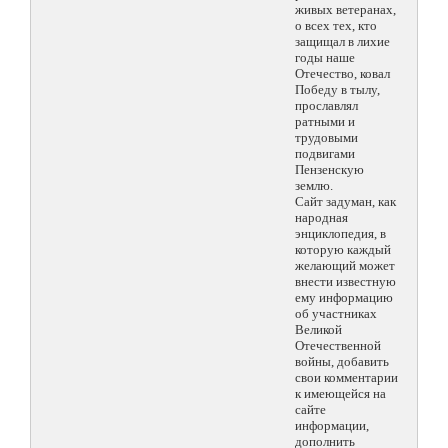
живых ветеранах,
о всех тех, кто
защищал в лихие
годы наше
Отечество, ковал
Победу в тылу,
прославлял
ратными и
трудовыми
подвигами
Пензенскую
землю.
Сайт задуман, как
народная
энциклопедия, в
которую каждый
желающий может
внести известную
ему информацию
об участниках
Великой
Отечественной
войны, добавить
свои комментарии
к имеющейся на
сайте
информации,
дополнить