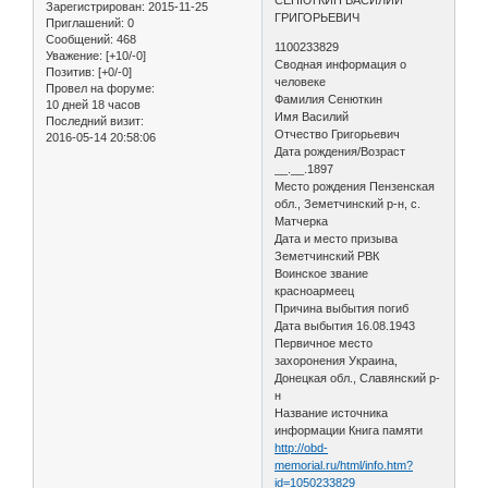
Зарегистрирован
: 2015-11-25
ГРИГОРЬЕВИЧ
Приглашений:
0
Сообщений:
468
1100233829
Уважение:
[+10/-0]
Сводная информация о
Позитив:
[+0/-0]
человеке
Провел на форуме:
Фамилия Сенюткин
10 дней 18 часов
Имя Василий
Последний визит:
Отчество Григорьевич
2016-05-14 20:58:06
Дата рождения/Возраст
__.__.1897
Место рождения Пензенская
обл., Земетчинский р-н, с.
Матчерка
Дата и место призыва
Земетчинский РВК
Воинское звание
красноармеец
Причина выбытия погиб
Дата выбытия 16.08.1943
Первичное место
захоронения Украина,
Донецкая обл., Славянский р-
н
Название источника
информации Книга памяти
http://obd-
memorial.ru/html/info.htm?
id=1050233829