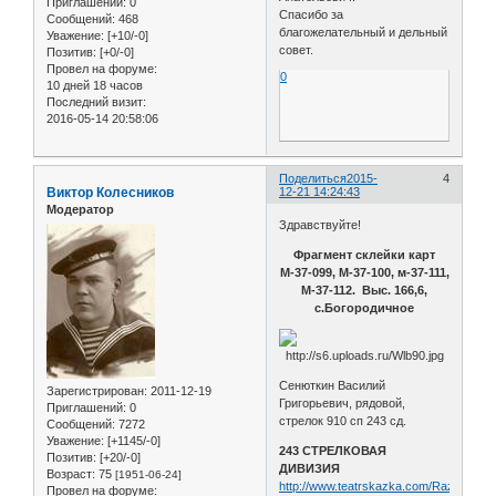
Приглашений:
0
Спасибо за
Сообщений:
468
благожелательный и дельный
Уважение:
[+10/-0]
совет.
Позитив:
[+0/-0]
Провел на форуме:
0
10 дней 18 часов
Последний визит:
2016-05-14 20:58:06
Поделиться
2015-
4
Виктор Колесников
12-21 14:24:43
Модератор
Здравствуйте!
Фрагмент склейки карт
М-37-099, М-37-100, м-37-111,
М-37-112. Выс. 166,6,
с.Богородичное
Сенюткин Василий
Зарегистрирован
: 2011-12-19
Григорьевич, рядовой,
Приглашений:
0
стрелок 910 сп 243 сд.
Сообщений:
7272
Уважение:
[+1145/-0]
243 СТРЕЛКОВАЯ
Позитив:
[+20/-0]
ДИВИЗИЯ
Возраст:
75
[1951-06-24]
http://www.teatrskazka.com/Raznoe/Pe
Провел на форуме: