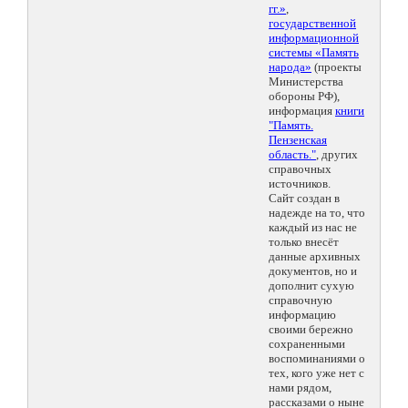
гг.»
,
государственной
информационной
системы «Память
народа»
(проекты
Министерства
обороны РФ),
информация
книги
"Память.
Пензенская
область."
, других
справочных
источников.
Сайт создан в
надежде на то, что
каждый из нас не
только внесёт
данные архивных
документов, но и
дополнит сухую
справочную
информацию
своими бережно
сохраненными
воспоминаниями о
тех, кого уже нет с
нами рядом,
рассказами о ныне