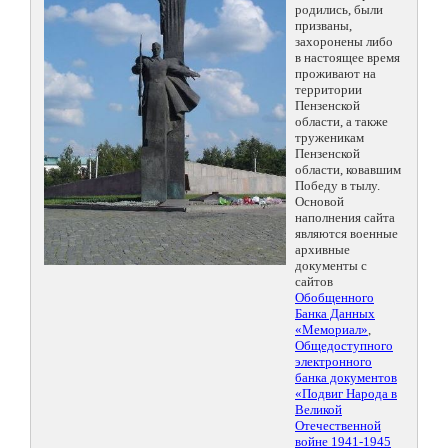
родились, были
призваны,
захоронены либо
в настоящее время
проживают на
территории
Пензенской
области, а также
труженикам
Пензенской
области, ковавшим
Победу в тылу.
Основой
наполнения сайта
являются военные
архивные
документы с
сайтов
Обобщенного
Банка Данных
«Мемориал»
,
Общедоступного
электронного
банка документов
«Подвиг Народа в
Великой
Отечественной
войне 1941-1945