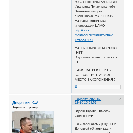
жена Сенюткина Александра
Ивановна Пензенская обл.
Земетчинский р-н
с.Мошкарка МАТЧЕРКА?
Название источника
информации ЦАМО
http://obd-
memorial.ru/html/info.htm?
id=53387164
На памятнике в с.Матчерка
-НЕТ
В дополнительных списках-
НЕТ.
ПАМЯТКА: ВЫЯСНИТЬ
БОЕВОЙ ПУТЬ 243 СД
МЕСТО ЗАХОРОНЕНИЯ ?
0
Поделиться
2015-
2
Дворянкин С.А.
12-18 15:33:57
Администратор
Здравствуйте, Николай
Семёнович!
По Славянскому р-ну ныне
Донецкой области (да, и