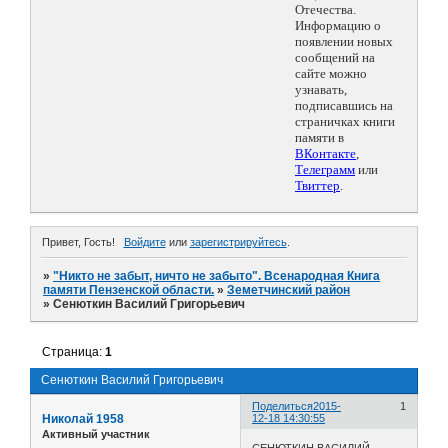
Отечества.
Информацию о
появлении новых
сообщений на
сайте можно
узнавать,
подписавшись на
страничках книги
памяти в
ВКонтакте
,
Телеграмм
или
Твиттер
.
Привет, Гость!
Войдите
или
зарегистрируйтесь
.
»
"Никто не забыт, ничто не забыто". Всенародная Книга
памяти Пензенской области.
»
Земетчинский район
»
Сенюткин Василий Григорьевич
Страница:
1
Сенюткин Василий Григорьевич
Поделиться
2015-
1
Николай 1958
12-18 14:30:55
Активный участник
СЕНЮТКИН ВАСИЛИЙ