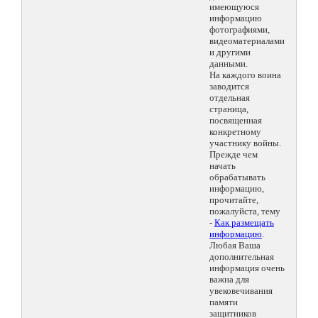
имеющуюся
информацию
фотографиями,
видеоматериалами
и другими
данными.
На каждого воина
заводится
отдельная
страница,
посвященная
конкретному
участнику войны.
Прежде чем
начать
обрабатывать
информацию,
прочитайте,
пожалуйста, тему
-
Как размещать
информацию
.
Любая Ваша
дополнительная
информация очень
важна для
увековечивания
памяти
защитников