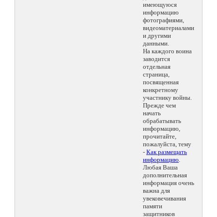
имеющуюся
информацию
фотографиями,
видеоматериалами
и другими
данными.
На каждого воина
заводится
отдельная
страница,
посвященная
конкретному
участнику войны.
Прежде чем
начать
обрабатывать
информацию,
прочитайте,
пожалуйста, тему
-
Как размещать
информацию
.
Любая Ваша
дополнительная
информация очень
важна для
увековечивания
памяти
защитников