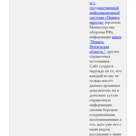
гг.»
,
государственной
информационной
системы «Память
народа»
(проекты
Министерства
обороны РФ),
информация
книги
"Память.
Пензенская
область."
, других
справочных
источников.
Сайт создан в
надежде на то, что
каждый из нас не
только внесёт
данные архивных
документов, но и
дополнит сухую
справочную
информацию
своими бережно
сохраненными
воспоминаниями о
тех, кого уже нет с
нами рядом,
рассказами о ныне