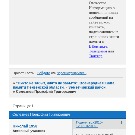
Отечества.
Информацию о
появлении новых
сообщений на
сайте можно
узнавать,
подписавшись на
страничках книги
памяти в
ВКонтакте
,
Телеграмм
или
Твиттер
.
Привет, Гость!
Войдите
или
зарегистрируйтесь
.
»
"Никто не забыт, ничто не забыто". Всенародная Книга
памяти Пензенской области.
»
Земетчинский район
»
Селезнев Прокофий Григорьевич
Страница:
1
Селезнев Прокофий Григорьевич
Поделиться
2015-
1
Николай 1958
12-18 16:01:51
Активный участник
СЕЛЕЗНЕВ ПРОКОФИЙ