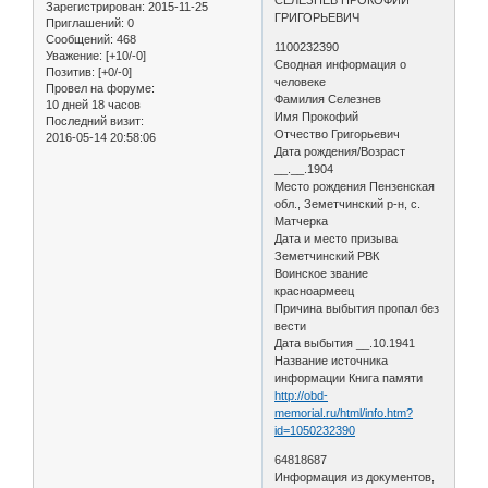
Зарегистрирован
: 2015-11-25
ГРИГОРЬЕВИЧ
Приглашений:
0
Сообщений:
468
1100232390
Уважение:
[+10/-0]
Сводная информация о
Позитив:
[+0/-0]
человеке
Провел на форуме:
Фамилия Селезнев
10 дней 18 часов
Имя Прокофий
Последний визит:
Отчество Григорьевич
2016-05-14 20:58:06
Дата рождения/Возраст
__.__.1904
Место рождения Пензенская
обл., Земетчинский р-н, с.
Матчерка
Дата и место призыва
Земетчинский РВК
Воинское звание
красноармеец
Причина выбытия пропал без
вести
Дата выбытия __.10.1941
Название источника
информации Книга памяти
http://obd-
memorial.ru/html/info.htm?
id=1050232390
64818687
Информация из документов,