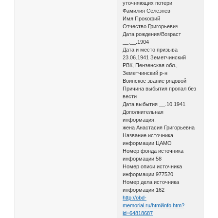
уточняющих потери
Фамилия Селезнев
Имя Прокофий
Отчество Григорьевич
Дата рождения/Возраст
__.__.1904
Дата и место призыва
23.06.1941 Земетчинский
РВК, Пензенская обл.,
Земетчинский р-н
Воинское звание рядовой
Причина выбытия пропал без
вести
Дата выбытия __.10.1941
Дополнительная
информация:
жена Анастасия Григорьевна
Название источника
информации ЦАМО
Номер фонда источника
информации 58
Номер описи источника
информации 977520
Номер дела источника
информации 162
http://obd-
memorial.ru/html/info.htm?
id=64818687