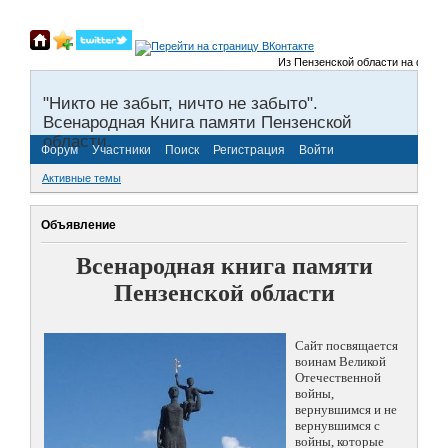
Из Пензенской области на фронты 
"Никто не забыт, ничто не забыто".
Всенародная Книга памяти Пензенской
области.
Форум
Участники
Поиск
Регистрация
Войти
Активные темы
Объявление
Всенародная книга памяти
Пензенской области
Сайт посвящается
воинам Великой
Отечественной
войны,
вернувшимся и не
вернувшимся с
войны, которые