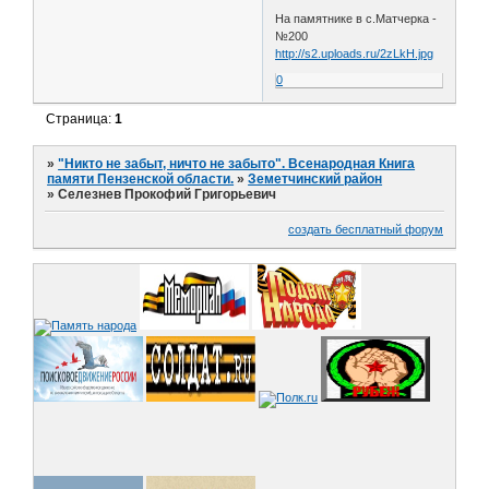
На памятнике в с.Матчерка -
№200
http://s2.uploads.ru/2zLkH.jpg
0
Страница:
1
»
"Никто не забыт, ничто не забыто". Всенародная Книга
памяти Пензенской области.
»
Земетчинский район
»
Селезнев Прокофий Григорьевич
создать бесплатный форум