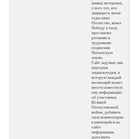
живых ветеранах,
о всех тех, кто
защищал в лихие
годы наше
Отечество, ковал
Победу в тылу,
прославлял
ратными и
трудовыми
подвигами
Пензенскую
землю.
Сайт задуман, как
народная
энциклопедия, в
которую каждый
желающий может
внести известную
ему информацию
об участниках
Великой
Отечественной
войны, добавить
свои комментарии
к имеющейся на
сайте
информации,
дополнить