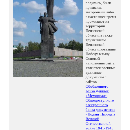
родились, были
призваны,
захоронены либо
в настоящее время
проживают на
территории
Пензенской
области, а также
труженикам
Пензенской
области, ковавшим
Победу в тылу.
Основой
наполнения сайта
являются военные
архивные
документы с
сайтов
Обобщенного
Банка Данных
«Мемориал»
,
Общедоступного
электронного
банка документов
«Подвиг Народа в
Великой
Отечественной
войне 1941-1945