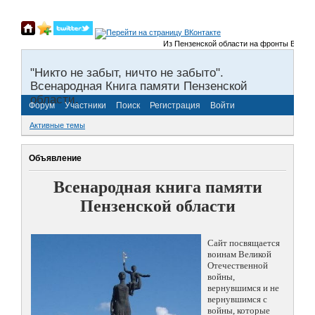
Из Пензенской области на фронты Великой 
"Никто не забыт, ничто не забыто".
Всенародная Книга памяти Пензенской
области.
Форум
Участники
Поиск
Регистрация
Войти
Активные темы
Объявление
Всенародная книга памяти
Пензенской области
Сайт посвящается
воинам Великой
Отечественной
войны,
вернувшимся и не
вернувшимся с
войны, которые