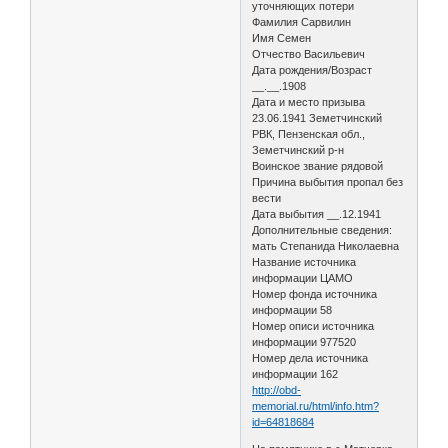
уточняющих потери
Фамилия Сарвилин
Имя Семен
Отчество Васильевич
Дата рождения/Возраст
__.__.1908
Дата и место призыва
23.06.1941 Земетчинский
РВК, Пензенская обл.,
Земетчинский р-н
Воинское звание рядовой
Причина выбытия пропал без
вести
Дата выбытия __.12.1941
Дополнительные сведения:
мать Степанида Николаевна
Название источника
информации ЦАМО
Номер фонда источника
информации 58
Номер описи источника
информации 977520
Номер дела источника
информации 162
http://obd-
memorial.ru/html/info.htm?
id=64818684