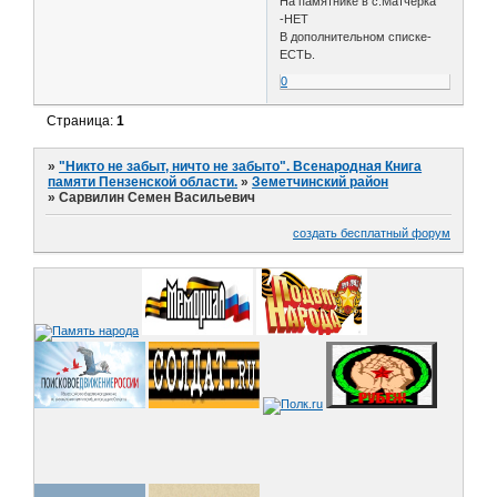
На памятнике в с.Матчерка
-НЕТ
В дополнительном списке-
ЕСТЬ.
0
Страница:
1
»
"Никто не забыт, ничто не забыто". Всенародная Книга
памяти Пензенской области.
»
Земетчинский район
»
Сарвилин Семен Васильевич
создать бесплатный форум