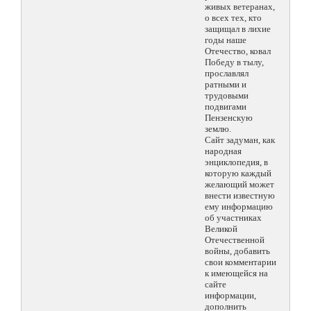
живых ветеранах,
о всех тех, кто
защищал в лихие
годы наше
Отечество, ковал
Победу в тылу,
прославлял
ратными и
трудовыми
подвигами
Пензенскую
землю.
Сайт задуман, как
народная
энциклопедия, в
которую каждый
желающий может
внести известную
ему информацию
об участниках
Великой
Отечественной
войны, добавить
свои комментарии
к имеющейся на
сайте
информации,
дополнить