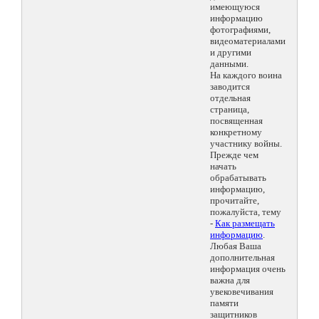
имеющуюся
информацию
фотографиями,
видеоматериалами
и другими
данными.
На каждого воина
заводится
отдельная
страница,
посвященная
конкретному
участнику войны.
Прежде чем
начать
обрабатывать
информацию,
прочитайте,
пожалуйста, тему
-
Как размещать
информацию
.
Любая Ваша
дополнительная
информация очень
важна для
увековечивания
памяти
защитников