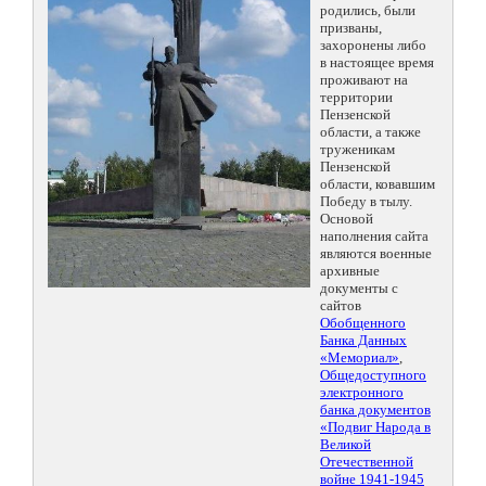
родились, были
призваны,
захоронены либо
в настоящее время
проживают на
территории
Пензенской
области, а также
труженикам
Пензенской
области, ковавшим
Победу в тылу.
Основой
наполнения сайта
являются военные
архивные
документы с
сайтов
Обобщенного
Банка Данных
«Мемориал»
,
Общедоступного
электронного
банка документов
«Подвиг Народа в
Великой
Отечественной
войне 1941-1945