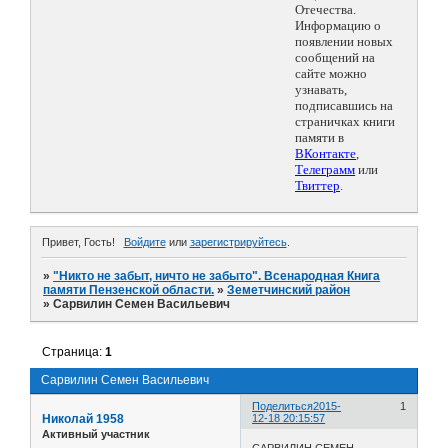
Отечества.
Информацию о
появлении новых
сообщений на
сайте можно
узнавать,
подписавшись на
страничках книги
памяти в
ВКонтакте
,
Телеграмм
или
Твиттер
.
Привет, Гость!
Войдите
или
зарегистрируйтесь
.
»
"Никто не забыт, ничто не забыто". Всенародная Книга
памяти Пензенской области.
»
Земетчинский район
»
Сарвилин Семен Васильевич
Страница:
1
Сарвилин Семен Васильевич
Поделиться
2015-
1
Николай 1958
12-18 20:15:57
Активный участник
САРВИЛИН СЕМЕН