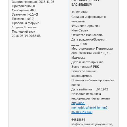
Зарегистрирован
: 2015-11-25
ВАСИЛЬЕВИЧ
Приглашений:
0
Сообщений:
468
1100230640
Уважение:
[+10/-0]
Сводная информация о
Позитив:
[+0/-0]
человеке
Провел на форуме:
Фамилия Сарвилин
10 дней 18 часов
Имя Семен
Последний визит:
Отчество Васильевич
2016-05-14 20:58:06
Дата рождения/Возраст
__.__.1908
Место рождения Пензенская
обл., Земетчинский р-н, с.
Матчерка
Дата и место призыва
Земетчинский РВК
Воинское звание
красноармеец
Причина выбытия пропал без
вести
Дата выбытия __.04.1942
Название источника
информации Книга памяти
http://obd-
memorial.ru/html/info.htm?
id=1050230640
64818684
Информация из документов,