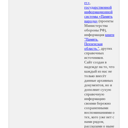
гг.»
,
государственной
информационной
системы «Память
народа»
(проекты
Министерства
обороны РФ),
информация
книги
"Память.
Пензенская
область."
, других
справочных
источников.
Сайт создан в
надежде на то, что
каждый из нас не
только внесёт
данные архивных
документов, но и
дополнит сухую
справочную
информацию
своими бережно
сохраненными
воспоминаниями о
тех, кого уже нет с
нами рядом,
рассказами о ныне