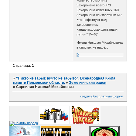
Количество могил 1
Захоронено всего 773
Захоронено известных 160
Захоронено неизвестных 613
Кто шефствует над
захоронением
Кандалакшская дистанция
пути - "ПЧ-40".
Имени Николая Михайловича
в списках не нашёл.
0
Страница:
1
»
"Никто не забыт, ничто не забыто". Всенародная Книга
памяти Пензенской области.
»
Земетчинский район
»
Сарвилин Николай Михайлович
создать бесплатный форум