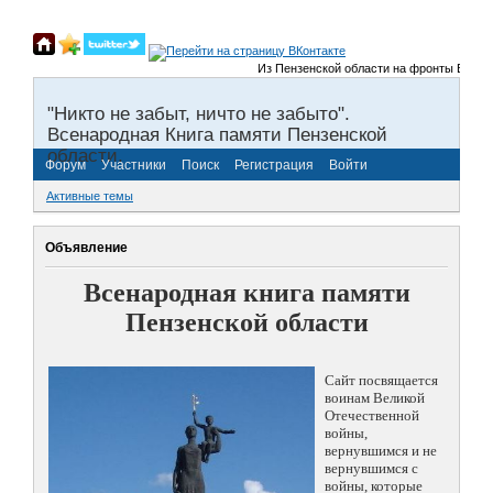
Из Пензенской области на фронты Великой 
"Никто не забыт, ничто не забыто".
Всенародная Книга памяти Пензенской
области.
Форум
Участники
Поиск
Регистрация
Войти
Активные темы
Объявление
Всенародная книга памяти
Пензенской области
Сайт посвящается
воинам Великой
Отечественной
войны,
вернувшимся и не
вернувшимся с
войны, которые