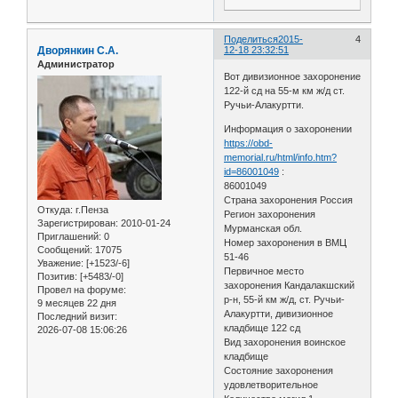
Поделиться
2015-
4
Дворянкин С.А.
12-18 23:32:51
Администратор
Вот дивизионное захоронение
122-й сд на 55-м км ж/д ст.
Ручьи-Алакуртти.
Информация о захоронении
https://obd-
memorial.ru/html/info.htm?
id=86001049
:
86001049
Страна захоронения Россия
Откуда:
г.Пенза
Регион захоронения
Зарегистрирован
: 2010-01-24
Мурманская обл.
Приглашений:
0
Номер захоронения в ВМЦ
Сообщений:
17075
51-46
Уважение:
[+1523/-6]
Первичное место
Позитив:
[+5483/-0]
захоронения Кандалакшский
Провел на форуме:
р-н, 55-й км ж/д, ст. Ручьи-
9 месяцев 22 дня
Алакуртти, дивизионное
Последний визит:
кладбище 122 сд
2026-07-08 15:06:26
Вид захоронения воинское
кладбище
Состояние захоронения
удовлетворительное