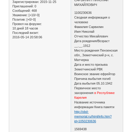
Зарегистрирован
: 2015-11-25
МИХАЙЛОВИЧ
Приглашений:
0
Сообщений:
468
1100230636
Уважение:
[+10/-0]
Сводная информация о
Позитив:
[+0/-0]
человеке
Провел на форуме:
Фамилия Сарвилин
10 дней 18 часов
Имя Николай
Последний визит:
Отчество Михайлович
2016-05-14 20:58:06
Дата рождения/Возраст
__.__.1912
Место рождения Пензенская
обл., Земетчинский р-н, с.
Матчерка
Дата и место призыва
Земетчинский РВК
Воинское звание ефрейтор
Причина выбытия погиб
Дата выбытия 05.10.1942
Первичное место
захоронения
в Республике
Карелия
Название источника
информации Книга памяти
http://obd-
memorial.ru/html/info.htm?
id=1050230636
1569438