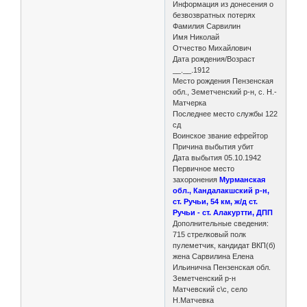
Информация из донесения о
безвозвратных потерях
Фамилия Сарвилин
Имя Николай
Отчество Михайлович
Дата рождения/Возраст
__.__.1912
Место рождения Пензенская
обл., Земетченский р-н, с. Н.-
Матчерка
Последнее место службы 122
сд
Воинское звание ефрейтор
Причина выбытия убит
Дата выбытия 05.10.1942
Первичное место
захоронения
Мурманская
обл., Кандалакшский р-н,
ст. Ручьи, 54 км, ж/д ст.
Ручьи - ст. Алакуртти, ДПП
Дополнительные сведения:
715 стрелковый полк
пулеметчик, кандидат ВКП(б)
жена Сарвилина Елена
Ильинична Пензенская обл.
Земетченский р-н
Матчевский с\с, село
Н.Матчевка