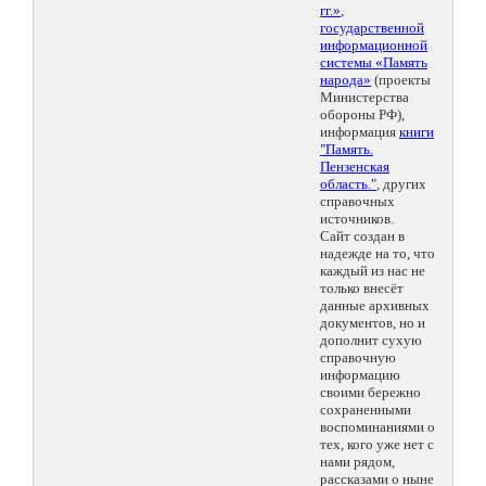
гг.»
,
государственной
информационной
системы «Память
народа»
(проекты
Министерства
обороны РФ),
информация
книги
"Память.
Пензенская
область."
, других
справочных
источников.
Сайт создан в
надежде на то, что
каждый из нас не
только внесёт
данные архивных
документов, но и
дополнит сухую
справочную
информацию
своими бережно
сохраненными
воспоминаниями о
тех, кого уже нет с
нами рядом,
рассказами о ныне