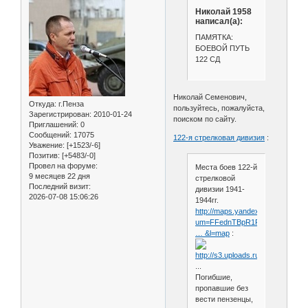
Николай 1958
написал(а):
ПАМЯТКА:
БОЕВОЙ ПУТЬ
122 СД
Николай Семенович,
Откуда:
г.Пенза
пользуйтесь, пожалуйста,
Зарегистрирован
: 2010-01-24
поиском по сайту.
Приглашений:
0
Сообщений:
17075
122-я стрелковая дивизия
:
Уважение:
[+1523/-6]
Позитив:
[+5483/-0]
Провел на форуме:
Места боев 122-й
9 месяцев 22 дня
стрелковой
Последний визит:
дивизии 1941-
2026-07-08 15:06:26
1944гг.
http://maps.yandex.ru/?
um=FFednTBpR1R3d
… &l=map
:
...
Погибшие,
пропавшие без
вести пензенцы,