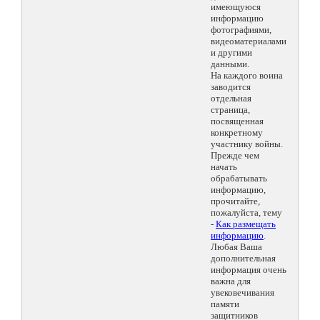
имеющуюся
информацию
фотографиями,
видеоматериалами
и другими
данными.
На каждого воина
заводится
отдельная
страница,
посвященная
конкретному
участнику войны.
Прежде чем
начать
обрабатывать
информацию,
прочитайте,
пожалуйста, тему
-
Как размещать
информацию
.
Любая Ваша
дополнительная
информация очень
важна для
увековечивания
памяти
защитников