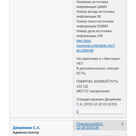
Название источника
информации ЦАМО
Номер фонда источника
информации 58
Номер описи источника
информации 818883
Номер дела источника
информации 248
http://obd-
memorial.ru/html/info.htm?
id=1569438
На памятнике в с.Матчерка-
НЕТ.
В дополнительных списках-
ЕСТЬ.
ПАМЯТКА: БОЕВОЙ ПУТЬ
122 СД
МЕСТО захоронения.
Отредактировано Дворянкин
С.А. (2015-12-18 23:19:53)
0
Поделиться
2015-
2
Дворянкин С.А.
12-18 23:01:46
Администратор