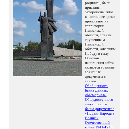
родились, были
призваны,
захоронены либо
в настоящее время
проживают на
территории
Пензенской
области, а также
труженикам
Пензенской
области, ковавшим
Победу в тылу.
Основой
наполнения сайта
являются военные
архивные
документы с
сайтов
Обобщенного
Банка Данных
«Мемориал»
,
Общедоступного
электронного
банка документов
«Подвиг Народа в
Великой
Отечественной
войне 1941-1945