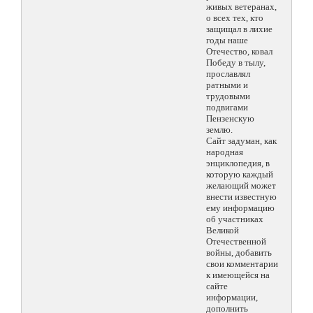
живых ветеранах,
о всех тех, кто
защищал в лихие
годы наше
Отечество, ковал
Победу в тылу,
прославлял
ратными и
трудовыми
подвигами
Пензенскую
землю.
Сайт задуман, как
народная
энциклопедия, в
которую каждый
желающий может
внести известную
ему информацию
об участниках
Великой
Отечественной
войны, добавить
свои комментарии
к имеющейся на
сайте
информации,
дополнить