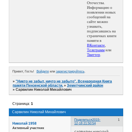
Отечества.
Информацию о
появлении новых
сообщений на
сайте можно
узнавать,
подписавшись на
страничках книги
памяти в
ВКонтакте
,
Телеграмм
или
Твиттер
.
Привет, Гость!
Войдите
или
зарегистрируйтесь
.
»
"Никто не забыт, ничто не забыто". Всенародная Книга
памяти Пензенской области.
»
Земетчинский район
»
Сарвилин Николай Михайлович
Страница:
1
Сарвилин Николай Михайлович
Поделиться
2015-
1
Николай 1958
12-18 21:50:54
Активный участник
САРВИЛИН НИКОЛАЙ