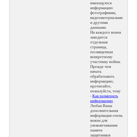
имеющуюся
информацию
фотографиями,
видеоматериалами
и другими
данными.
На каждого воина
заводится
отдельная
страница,
посвященная
конкретному
участнику войны.
Прежде чем
начать
обрабатывать
информацию,
прочитайте,
пожалуйста, тему
-
Как размещать
информацию
.
Любая Ваша
дополнительная
информация очень
важна для
увековечивания
памяти
защитников