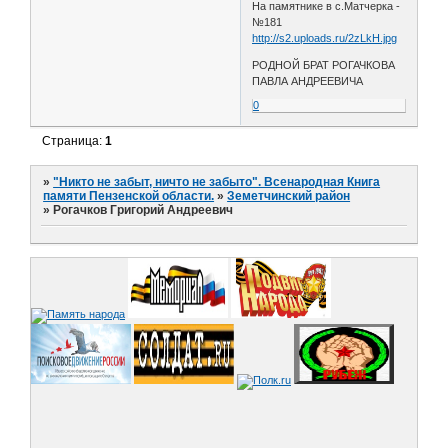
На памятнике в с.Матчерка -
№181
http://s2.uploads.ru/2zLkH.jpg
РОДНОЙ БРАТ РОГАЧКОВА
ПАВЛА АНДРЕЕВИЧА
0
Страница:
1
»
"Никто не забыт, ничто не забыто". Всенародная Книга
памяти Пензенской области.
»
Земетчинский район
»
Рогачков Григорий Андреевич