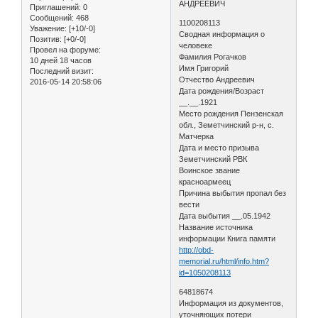
АНДРЕЕВИЧ
Приглашений:
0
Сообщений:
468
1100208113
Уважение:
[+10/-0]
Сводная информация о
Позитив:
[+0/-0]
человеке
Провел на форуме:
Фамилия Рогачков
10 дней 18 часов
Имя Григорий
Последний визит:
Отчество Андреевич
2016-05-14 20:58:06
Дата рождения/Возраст
__.__.1921
Место рождения Пензенская
обл., Земетчинский р-н, с.
Матчерка
Дата и место призыва
Земетчинский РВК
Воинское звание
красноармеец
Причина выбытия пропал без
вести
Дата выбытия __.05.1942
Название источника
информации Книга памяти
http://obd-
memorial.ru/html/info.htm?
id=1050208113
64818674
Информация из документов,
уточняющих потери