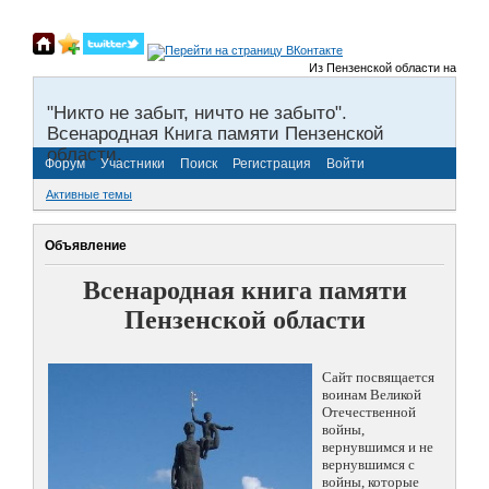
Из Пензенской области на фронты
"Никто не забыт, ничто не забыто".
Всенародная Книга памяти Пензенской
области.
Форум
Участники
Поиск
Регистрация
Войти
Активные темы
Объявление
Всенародная книга памяти
Пензенской области
Сайт посвящается
воинам Великой
Отечественной
войны,
вернувшимся и не
вернувшимся с
войны, которые