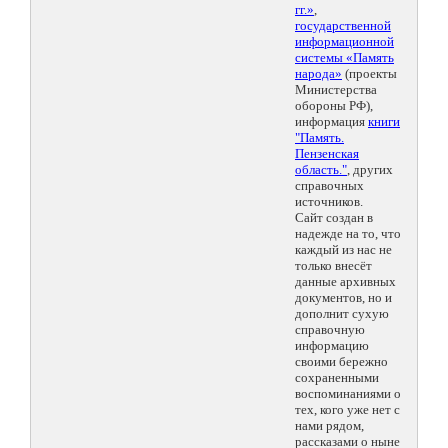
гг.»
,
государственной
информационной
системы «Память
народа»
(проекты
Министерства
обороны РФ),
информация
книги
"Память.
Пензенская
область."
, других
справочных
источников.
Сайт создан в
надежде на то, что
каждый из нас не
только внесёт
данные архивных
документов, но и
дополнит сухую
справочную
информацию
своими бережно
сохраненными
воспоминаниями о
тех, кого уже нет с
нами рядом,
рассказами о ныне