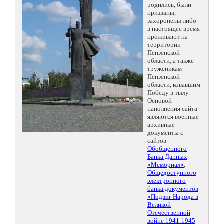
родились, были
призваны,
захоронены либо
в настоящее время
проживают на
территории
Пензенской
области, а также
труженикам
Пензенской
области, ковавшим
Победу в тылу.
Основой
наполнения сайта
являются военные
архивные
документы с
сайтов
Обобщенного
Банка Данных
«Мемориал»
,
Общедоступного
электронного
банка документов
«Подвиг Народа в
Великой
Отечественной
войне 1941-1945