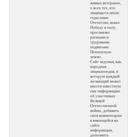
живых ветеранах,
о всех тех, кто
защищал в лихие
годы наше
Отечество, ковал
Победу в тылу,
прославлял
ратными и
трудовыми
подвигами
Пензенскую
землю.
Сайт задуман, как
народная
энциклопедия, в
которую каждый
желающий может
внести известную
ему информацию
об участниках
Великой
Отечественной
войны, добавить
свои комментарии
к имеющейся на
сайте
информации,
дополнить