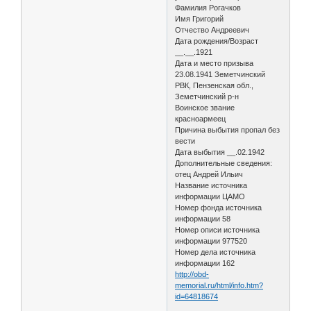
Фамилия Рогачков
Имя Григорий
Отчество Андреевич
Дата рождения/Возраст
__.__.1921
Дата и место призыва
23.08.1941 Земетчинский
РВК, Пензенская обл.,
Земетчинский р-н
Воинское звание
красноармеец
Причина выбытия пропал без
вести
Дата выбытия __.02.1942
Дополнительные сведения:
отец Андрей Ильич
Название источника
информации ЦАМО
Номер фонда источника
информации 58
Номер описи источника
информации 977520
Номер дела источника
информации 162
http://obd-
memorial.ru/html/info.htm?
id=64818674