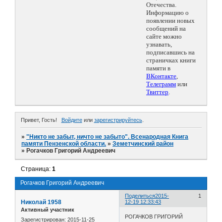
Отечества.
Информацию о
появлении новых
сообщений на
сайте можно
узнавать,
подписавшись на
страничках книги
памяти в
ВКонтакте
,
Телеграмм
или
Твиттер
.
Привет, Гость!
Войдите
или
зарегистрируйтесь
.
»
"Никто не забыт, ничто не забыто". Всенародная Книга
памяти Пензенской области.
»
Земетчинский район
»
Рогачков Григорий Андреевич
Страница:
1
Рогачков Григорий Андреевич
Поделиться
2015-
1
Николай 1958
12-19 12:33:43
Активный участник
РОГАЧКОВ ГРИГОРИЙ
Зарегистрирован
: 2015-11-25