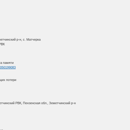
етчинский р-н, с. Матчерка
 РВК
га памяти
=1050199083
щих потери
етчинский РВК, Пензенская обл., Земетчинский р-н