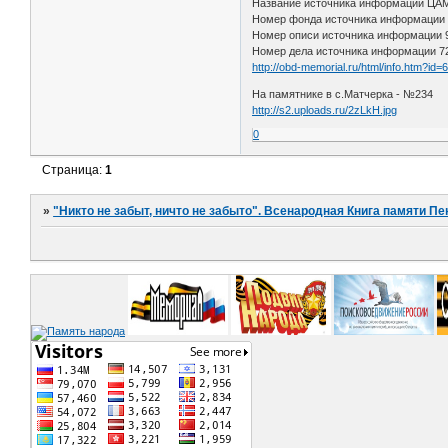
Название источника информации Ц
Номер фонда источника информации
Номер описи источника информации
Номер дела источника информации 7
http://obd-memorial.ru/html/info.htm?id
На памятнике в с.Матчерка - №234
http://s2.uploads.ru/2zLkH.jpg
0
Страница:
1
»
"Никто не забыт, ничто не забыто". Всенародная Книга памяти Пе