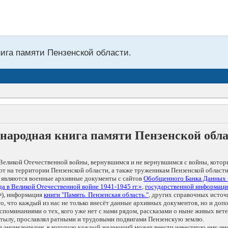
нига памяти Пензенской области.
народная книга памяти Пензенской обл
Великой Отечественной войны, вернувшимся и не вернувшимся с войны, котор
т на территории Пензенской области, а также труженикам Пензенской области
 являются военные архивные документы с сайтов
Обобщенного Банка Данных
а в Великой Отечественной войне 1941-1945 гг.»
,
государственной информаци
), информация
книги "Память. Пензенская область."
, других справочных источ
 то, что каждый из нас не только внесёт данные архивных документов, но и 
оминаниями о тех, кого уже нет с нами рядом, рассказами о ныне живых ветер
в тылу, прославлял ратными и трудовыми подвигами Пензенскую землю.
ая энциклопедия, в которую каждый желающий может внести известную ему и