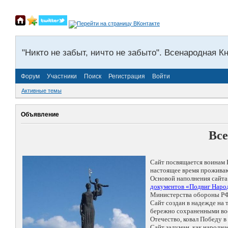
"Никто не забыт, ничто не забыто". Всенародная К
Форум
Участники
Поиск
Регистрация
Войти
Активные темы
Объявление
Все
Сайт посвящается воинам 
настоящее время проживаю
Основой наполнения сайта
документов «Подвиг Народ
Министерства обороны РФ
Сайт создан в надежде на
бережно сохраненными восп
Отечество, ковал Победу 
Сайт задуман, как народн