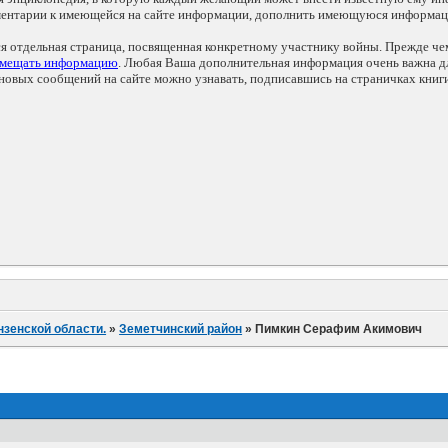
мментарии к имеющейся на сайте информации, дополнить имеющуюся информа
ся отдельная страница, посвященная конкретному участнику войны. Прежде ч
змещать информацию
. Любая Ваша дополнительная информация очень важна дл
овых сообщений на сайте можно узнавать, подписавшись на страничках книг
нзенской области.
»
Земетчинский район
»
Пимкин Серафим Акимович