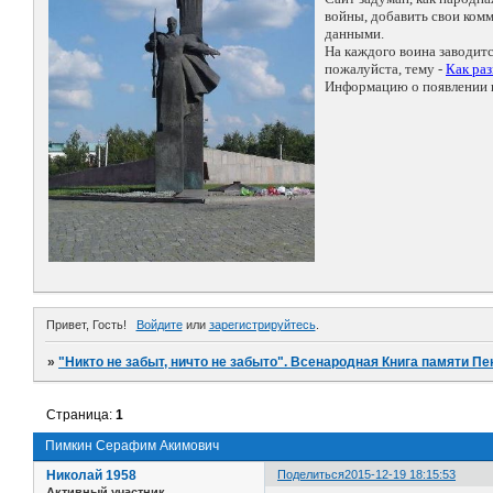
войны, добавить свои ко
данными.
На каждого воина заводит
пожалуйста, тему -
Как ра
Информацию о появлении н
Привет, Гость!
Войдите
или
зарегистрируйтесь
.
»
"Никто не забыт, ничто не забыто". Всенародная Книга памяти Пе
Страница:
1
Пимкин Серафим Акимович
Николай 1958
Поделиться
2015-12-19 18:15:53
Активный участник