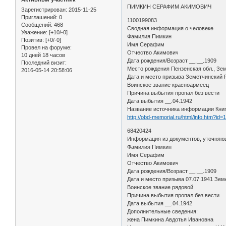
ПИМКИН СЕРАФИМ АКИМОВИЧ
Зарегистрирован
: 2015-11-25
Приглашений:
0
1100199083
Сообщений:
468
Сводная информация о человеке
Уважение:
[+10/-0]
Фамилия Пимкин
Позитив:
[+0/-0]
Имя Серафим
Провел на форуме:
Отчество Акимович
10 дней 18 часов
Дата рождения/Возраст __.__.1909
Последний визит:
Место рождения Пензенская обл., Зем
2016-05-14 20:58:06
Дата и место призыва Земетчинский
Воинское звание красноармеец
Причина выбытия пропал без вести
Дата выбытия __.04.1942
Название источника информации Кни
http://obd-memorial.ru/html/info.htm?id
68420424
Информация из документов, уточняю
Фамилия Пимкин
Имя Серафим
Отчество Акимович
Дата рождения/Возраст __.__.1909
Дата и место призыва 07.07.1941 Зем
Воинское звание рядовой
Причина выбытия пропал без вести
Дата выбытия __.04.1942
Дополнительные сведения:
жена Пимкина Авдотья Ивановна