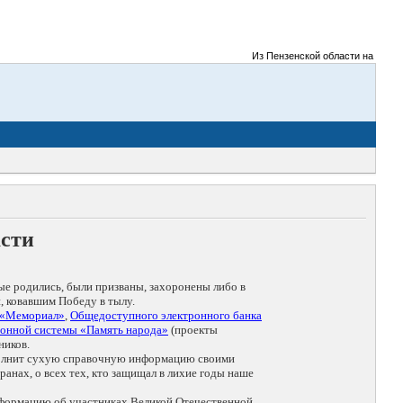
Из Пензенской области на фронты 
асти
ые родились, были призваны, захоронены либо в
, ковавшим Победу в тылу.
 «Мемориал»
,
Общедоступного электронного банка
онной системы «Память народа»
(проекты
ников.
дополнит сухую справочную информацию своими
анах, о всех тех, кто защищал в лихие годы наше
нформацию об участниках Великой Отечественной