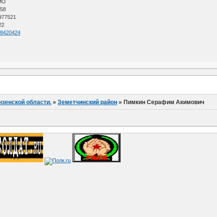
АМО
 58
 977521
22
=68420424
нзенской области.
»
Земетчинский район
»
Пимкин Серафим Акимович