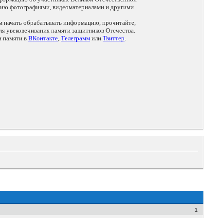
цию фотографиями, видеоматериалами и другими
ем начать обрабатывать информацию, прочитайте,
я увековечивания памяти защитников Отечества.
и памяти в
ВКонтакте
,
Телеграмм
или
Твиттер
.
1