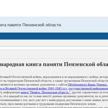
нига памяти Пензенской области.
народная книга памяти Пензенской обл
Великой Отечественной войны, вернувшимся и не вернувшимся с войны, котор
т на территории Пензенской области, а также труженикам Пензенской области
 являются военные архивные документы с сайтов
Обобщенного Банка Данных
а в Великой Отечественной войне 1941-1945 гг.»
,
государственной информаци
), информация
книги "Память. Пензенская область."
, других справочных источ
 то, что каждый из нас не только внесёт данные архивных документов, но и 
оминаниями о тех, кого уже нет с нами рядом, рассказами о ныне живых ветер
в тылу, прославлял ратными и трудовыми подвигами Пензенскую землю.
ая энциклопедия, в которую каждый желающий может внести известную ему и