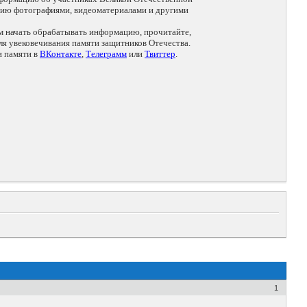
цию фотографиями, видеоматериалами и другими
ем начать обрабатывать информацию, прочитайте,
я увековечивания памяти защитников Отечества.
и памяти в
ВКонтакте
,
Телеграмм
или
Твиттер
.
1