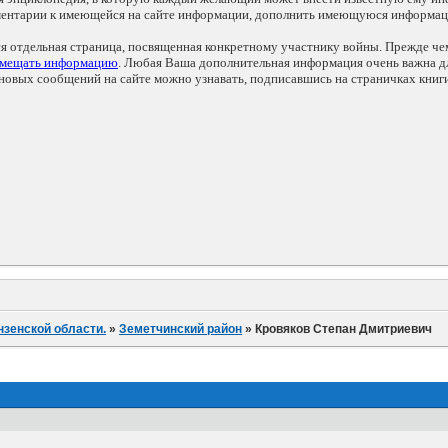
мментарии к имеющейся на сайте информации, дополнить имеющуюся информа
ся отдельная страница, посвященная конкретному участнику войны. Прежде ч
змещать информацию
. Любая Ваша дополнительная информация очень важна дл
овых сообщений на сайте можно узнавать, подписавшись на страничках книг
нзенской области.
»
Земетчинский район
»
Кровяков Степан Дмитриевич