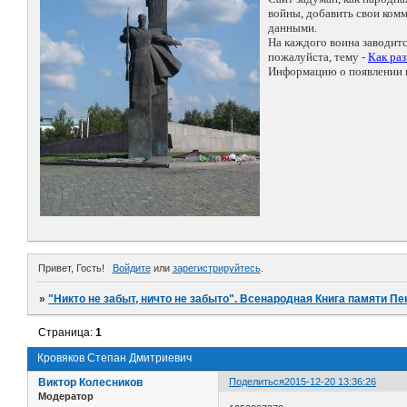
войны, добавить свои ко
данными.
На каждого воина заводит
пожалуйста, тему -
Как ра
Информацию о появлении н
Привет, Гость!
Войдите
или
зарегистрируйтесь
.
»
"Никто не забыт, ничто не забыто". Всенародная Книга памяти Пе
Страница:
1
Кровяков Степан Дмитриевич
Виктор Колесников
Поделиться
2015-12-20 13:36:26
Модератор