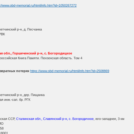
://www.obd-memorial.ru/html/info.htm?id=1050267272
етчинский р-н, д. Песчанка
РВК
ая обл., Горшеченский р-н, с. Богородицкое
оссийская Книга Памяти. Пензенская область. Том 4
звратных потерях
https://www.obd-memorial.ru/html/info.htm?id=2508869
етчинский р-н, дер. Пищанка
я инж.-сап. бр. РГК
ская ССР,
Сталинская обл., Славянский р-н, с. Богородичное
, юго-западнее, 3 км
МО
 58
18001