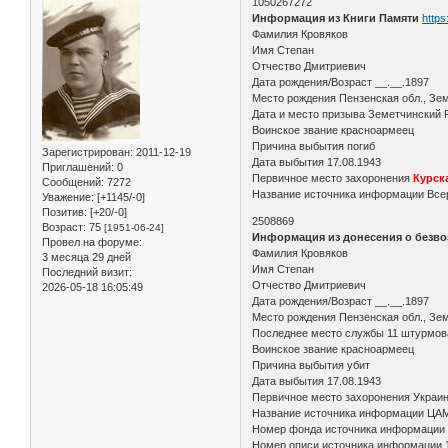
1050267272
Информация из Книги Памяти
https
Фамилия Кровяков
Имя Степан
Отчество Дмитриевич
Дата рождения/Возраст __.__.1897
Место рождения Пензенская обл., Зем
Дата и место призыва Земетчинский 
Воинское звание красноармеец
Причина выбытия погиб
Зарегистрирован
: 2011-12-19
Дата выбытия 17.08.1943
Приглашений:
0
Первичное место захоронения
Курск
Сообщений:
7272
Название источника информации Всер
Уважение:
[+1145/-0]
Позитив:
[+20/-0]
2508869
Возраст:
75
[1951-06-24]
Информация из донесения о безво
Провел на форуме:
Фамилия Кровяков
3 месяца 29 дней
Имя Степан
Последний визит:
Отчество Дмитриевич
2026-05-18 16:05:49
Дата рождения/Возраст __.__.1897
Место рождения Пензенская обл., Зем
Последнее место службы 11 штурмова
Воинское звание красноармеец
Причина выбытия убит
Дата выбытия 17.08.1943
Первичное место захоронения Украин
Название источника информации ЦА
Номер фонда источника информации
Номер описи источника информации 