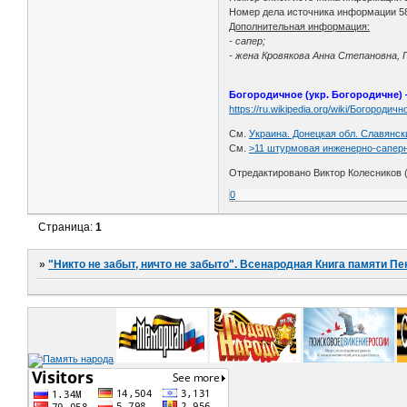
Номер дела источника информации 5
Дополнительная информация:
- сапер;
- жена Кровякова Анна Степановна, П
Богородичное (укр. Богородичне) 
https://ru.wikipedia.org/wiki/Богородичн
См.
Украина. Донецкая обл. Славянск
См.
>11 штурмовая инженерно-саперн
Отредактировано Виктор Колесников (
0
Страница:
1
»
"Никто не забыт, ничто не забыто". Всенародная Книга памяти Пе