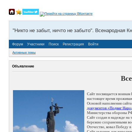
"Никто не забыт, ничто не забыто". Всенародная К
Форум
Участники
Поиск
Регистрация
Войти
Активные темы
Объявление
Все
Сайт посвящается воинам 
настоящее время проживаю
Основой наполнения сайта
документов «Подвиг Народ
Министерства обороны РФ
Сайт создан в надежде на
бережно сохраненными восп
Отечество, ковал Победу 
Сайт задуман, как народн