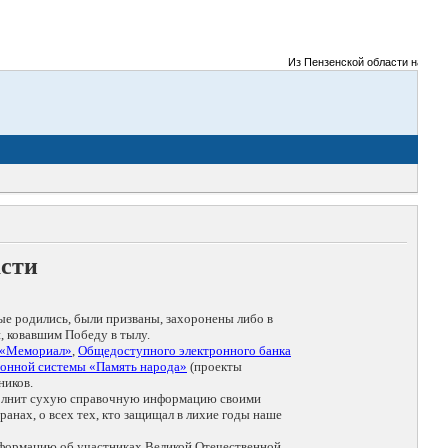
Из Пензенской области на фронт
асти
ые родились, были призваны, захоронены либо в
, ковавшим Победу в тылу.
 «Мемориал»
,
Общедоступного электронного банка
онной системы «Память народа»
(проекты
ников.
дополнит сухую справочную информацию своими
анах, о всех тех, кто защищал в лихие годы наше
нформацию об участниках Великой Отечественной