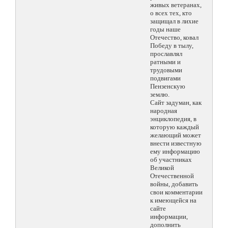
живых ветеранах,
о всех тех, кто
защищал в лихие
годы наше
Отечество, ковал
Победу в тылу,
прославлял
ратными и
трудовыми
подвигами
Пензенскую
землю.
Сайт задуман, как
народная
энциклопедия, в
которую каждый
желающий может
внести известную
ему информацию
об участниках
Великой
Отечественной
войны, добавить
свои комментарии
к имеющейся на
сайте
информации,
дополнить