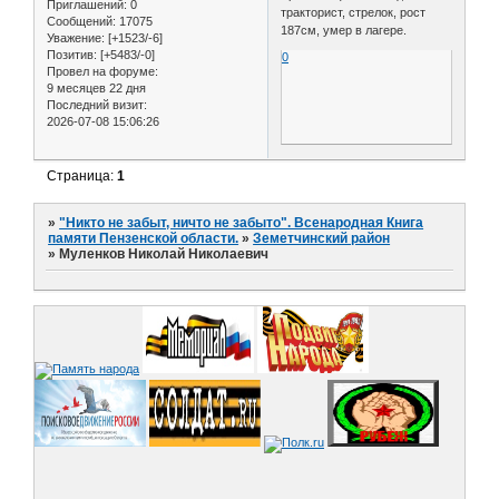
Приглашений:
0
тракторист, стрелок, рост
Сообщений:
17075
187см, умер в лагере.
Уважение:
[+1523/-6]
Позитив:
[+5483/-0]
0
Провел на форуме:
9 месяцев 22 дня
Последний визит:
2026-07-08 15:06:26
Страница:
1
»
"Никто не забыт, ничто не забыто". Всенародная Книга
памяти Пензенской области.
»
Земетчинский район
»
Муленков Николай Николаевич