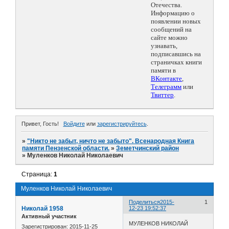
Отечества.
Информацию о
появлении новых
сообщений на
сайте можно
узнавать,
подписавшись на
страничках книги
памяти в
ВКонтакте
,
Телеграмм
или
Твиттер
.
Привет, Гость!
Войдите
или
зарегистрируйтесь
.
»
"Никто не забыт, ничто не забыто". Всенародная Книга
памяти Пензенской области.
»
Земетчинский район
»
Муленков Николай Николаевич
Страница:
1
Муленков Николай Николаевич
Поделиться
2015-
1
Николай 1958
12-23 19:52:37
Активный участник
МУЛЕНКОВ НИКОЛАЙ
Зарегистрирован
: 2015-11-25