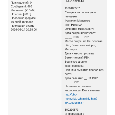
НИКОЛАЕВИЧ
Приглашений:
0
Сообщений:
468
1100185587
Уважение:
[+10/-0]
Сводная информация о
Позитив:
[+0/-0]
человеке
Провел на форуме:
Фамилия Муленков
10 дней 18 часов
Имя Николай
Последний визит:
Отчество Николаевич
2016-05-14 20:58:06
Дата рождения/Возраст
__.__.1918 ???
Место рождения Пензенская
обл., Земетчинский р-н, с.
Матчерка
Дата и место призыва
Земетчинский РВК
Воинское звание
красноармеец
Причина выбытия пропал без
вести
Дата выбытия __.03.1942
???
Название источника
информации Книга памяти
http://obd-
memorial.ru/html/info.htm?
id=1050185587
300210573
Информация о