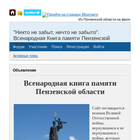
Из Пензенской области на фронты Велик
"Никто не забыт, ничто не забыто".
Всенародная Книга памяти Пензенской
области.
Форум
Участники
Поиск
Регистрация
Войти
Активные темы
Объявление
Всенародная книга памяти
Пензенской области
Сайт посвящается
воинам Великой
Отечественной
войны,
вернувшимся и не
вернувшимся с
войны, которые