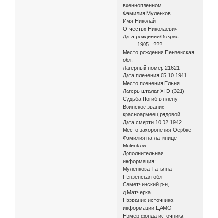
военнопленном
Фамилия Муленков
Имя Николай
Отчество Николаевич
Дата рождения/Возраст
__.__.1905 ???
Место рождения Пензенская
обл.
Лагерный номер 21621
Дата пленения 05.10.1941
Место пленения Ельня
Лагерь шталаг XI D (321)
Судьба Погиб в плену
Воинское звание
красноармеец|рядовой
Дата смерти 10.02.1942
Место захоронения Оербке
Фамилия на латинице
Mulenkow
Дополнительная
информация:
Муленкова Татьяна
Пензенская обл.
Семетчинский р-н,
д.Матчерка
Название источника
информации ЦАМО
Номер фонда источника