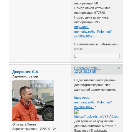
информации 58
Номер описи источника
информации 977520
Номер дела источника
информации 1953
http://obd-
memorial.ru/html/info.htm?
id=300210573
На памятнике в с.Матчерка -
№146
0
Поделиться
2015-
2
Дворянкин С.А.
12-23 20:18:05
Администратор
Недостаточно информации
для подтверждения, что
данные об одном человеке.
https://obd-
memorial.ru/html/info.htm?
id=300210573
:
Доп.данные из документа:
Откуда:
г.Пенза
девичья фамилия матери ?
Зарегистрирован
: 2010-01-24
Ераскова (Eraskowa),