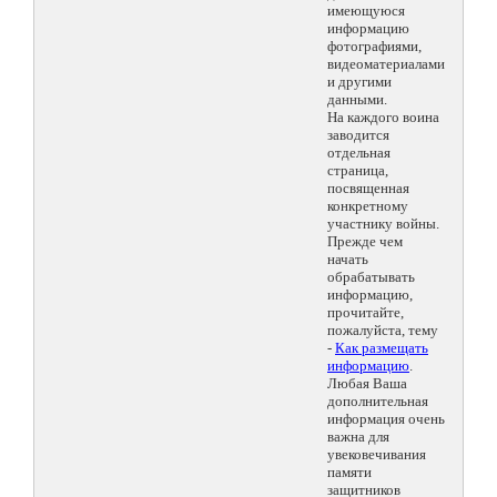
имеющуюся
информацию
фотографиями,
видеоматериалами
и другими
данными.
На каждого воина
заводится
отдельная
страница,
посвященная
конкретному
участнику войны.
Прежде чем
начать
обрабатывать
информацию,
прочитайте,
пожалуйста, тему
-
Как размещать
информацию
.
Любая Ваша
дополнительная
информация очень
важна для
увековечивания
памяти
защитников