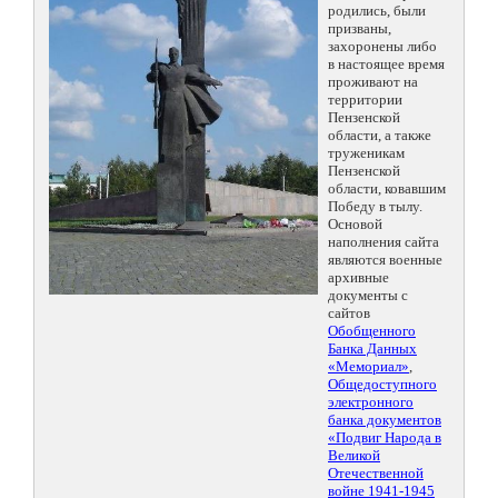
родились, были
призваны,
захоронены либо
в настоящее время
проживают на
территории
Пензенской
области, а также
труженикам
Пензенской
области, ковавшим
Победу в тылу.
Основой
наполнения сайта
являются военные
архивные
документы с
сайтов
Обобщенного
Банка Данных
«Мемориал»
,
Общедоступного
электронного
банка документов
«Подвиг Народа в
Великой
Отечественной
войне 1941-1945