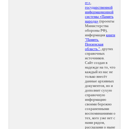
гг.»
,
государственной
информационной
системы «Память
народа»
(проекты
Министерства
обороны РФ),
информация
книги
"Память.
Пензенская
область."
, других
справочных
источников.
Сайт создан в
надежде на то, что
каждый из нас не
только внесёт
данные архивных
документов, но и
дополнит сухую
справочную
информацию
своими бережно
сохраненными
воспоминаниями о
тех, кого уже нет с
нами рядом,
рассказами о ныне