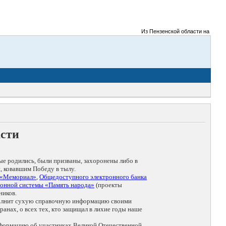
Из Пензенской области на фронты
асти
ые родились, были призваны, захоронены либо в
, ковавшим Победу в тылу.
 «Мемориал»
,
Общедоступного электронного банка
онной системы «Память народа»
(проекты
ников.
дополнит сухую справочную информацию своими
анах, о всех тех, кто защищал в лихие годы наше
нформацию об участниках Великой Отечественной