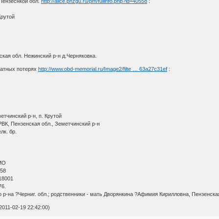
 Пензеснкой обл.
http://alice.pnzgu.ru/pm/fullinfo.php?id=40558
:
Крутой
кая обл. Нежинский р-н д.Черняковка.
ратных потерях
http://www.obd-memorial.ru/Image2/filte … 63a27c31ef
:
етчинский р-н, п. Крутой
ВК, Пензенская обл., Земетчинский р-н
лк. бр.
МО
 58
18001
76.
 р-на ?Черниг. обл.; родственники - мать Дворянкина ?Афимия Кирилловна, Пензенская
011-02-19 22:42:00)