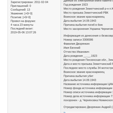
Данные из электронной книги памяти
Зарегистрирован
: 2011-02-04
Год рождения 1923
Приглашений:
0
Место рождения Земетчинский р-н п.
Сообщений:
13
Место призыва Земетчинский РВК
Уважение:
[+0/-0]
Воинское звание красноармеец
Позитив:
[+0/-0]
Дата выбытия 14.09.1943
Провел на форуме:
4 часа 23 минуты
Причина выбытия погиб в бою
Последний визит:
Место захоронения Украина Черниговс
2019-05-06 13:07:26
Информация из донесения о безвозв
Номер записи 3306586
Фамилия Дворянкин
Имя Евгений
Отчество Иванович
Дата рождения __.__.1923
Место рождения Пензенская обл., Зем
Дата и место призыва Земетчинский Р
Последнее место службы 34 мотостре
Воинское звание красноармеец
Причина выбытия убит
Дата выбытия 14.09.1943
Название источника информации ЦА
Номер фонда источника информации
Номер описи источника информации 
Номер дела источника информации 7
похоронен - д. Черняховка Нежинского
Отредактировано Дворянкин Андрей (2
0