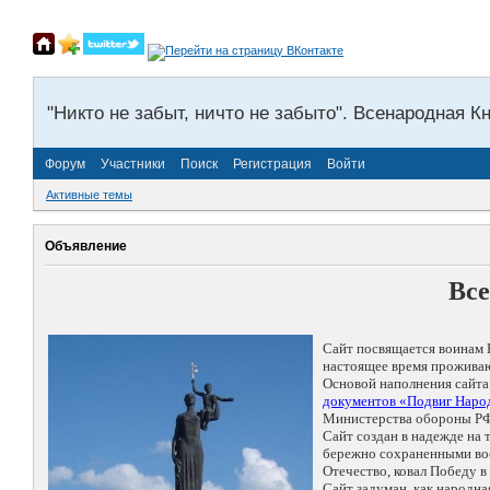
"Никто не забыт, ничто не забыто". Всенародная К
Форум
Участники
Поиск
Регистрация
Войти
Активные темы
Объявление
Все
Сайт посвящается воинам 
настоящее время проживаю
Основой наполнения сайта
документов «Подвиг Народ
Министерства обороны РФ
Сайт создан в надежде на
бережно сохраненными восп
Отечество, ковал Победу 
Сайт задуман, как народн