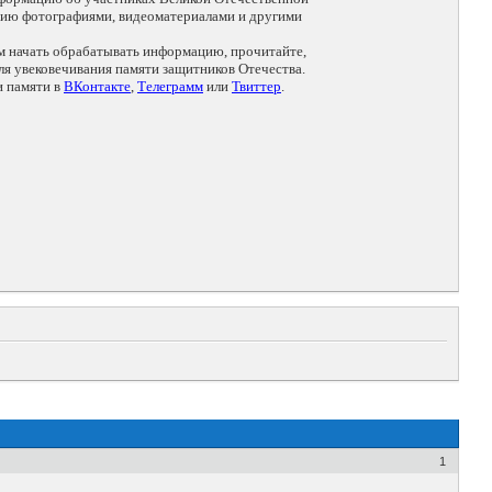
цию фотографиями, видеоматериалами и другими
ем начать обрабатывать информацию, прочитайте,
я увековечивания памяти защитников Отечества.
и памяти в
ВКонтакте
,
Телеграмм
или
Твиттер
.
1