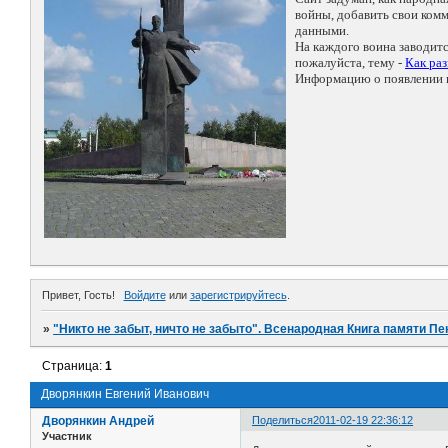
войны, добавить свои ко
данными.
На каждого воина заводит
пожалуйста, тему -
Как ра
Информацию о появлении н
Привет, Гость!
Войдите
или
зарегистрируйтесь
.
»
"Никто не забыт, ничто не забыто". Всенародная Книга памяти Пе
Страница:
1
Дворянкин Евгений Иванович
Дворянкин Андрей
Поделиться
2011-02-19 22:36:12
Участник