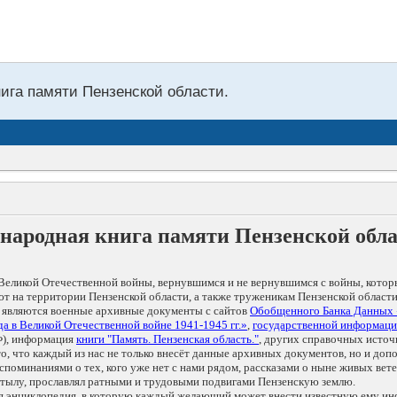
нига памяти Пензенской области.
народная книга памяти Пензенской обл
Великой Отечественной войны, вернувшимся и не вернувшимся с войны, котор
т на территории Пензенской области, а также труженикам Пензенской области
 являются военные архивные документы с сайтов
Обобщенного Банка Данных
а в Великой Отечественной войне 1941-1945 гг.»
,
государственной информаци
), информация
книги "Память. Пензенская область."
, других справочных источ
 то, что каждый из нас не только внесёт данные архивных документов, но и 
оминаниями о тех, кого уже нет с нами рядом, рассказами о ныне живых ветер
в тылу, прославлял ратными и трудовыми подвигами Пензенскую землю.
ая энциклопедия, в которую каждый желающий может внести известную ему и