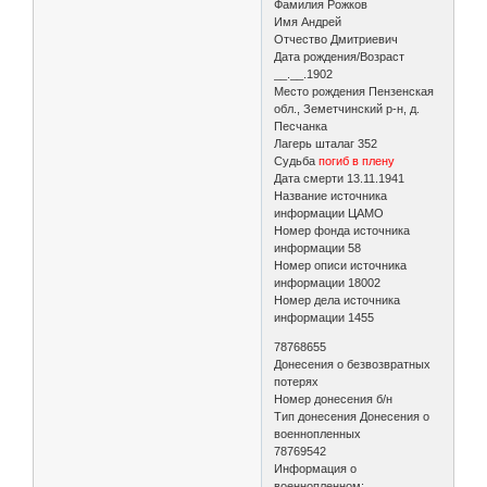
Фамилия Рожков
Имя Андрей
Отчество Дмитриевич
Дата рождения/Возраст
__.__.1902
Место рождения Пензенская
обл., Земетчинский р-н, д.
Песчанка
Лагерь шталаг 352
Судьба
погиб в плену
Дата смерти 13.11.1941
Название источника
информации ЦАМО
Номер фонда источника
информации 58
Номер описи источника
информации 18002
Номер дела источника
информации 1455
78768655
Донесения о безвозвратных
потерях
Номер донесения б/н
Тип донесения Донесения о
военнопленных
78769542
Информация о
военнопленном: