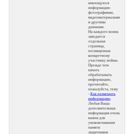
имеющуюся
информацию
фотографиями,
видеоматериалами
и другими
данными.
На каждого воина
заводится
отдельная
страница,
посвященная
конкретному
участнику войны.
Прежде чем
начать
обрабатывать
информацию,
прочитайте,
пожалуйста, тему
-
Как размещать
информацию
.
Любая Ваша
дополнительная
информация очень
важна для
увековечивания
памяти
защитников