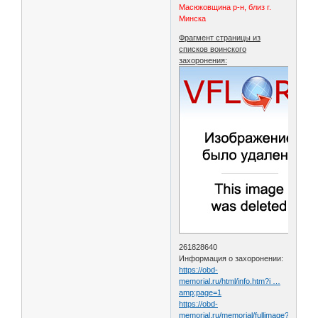
Масюковщина р-н, близ г.
Минска
Фрагмент страницы из
списков воинского
захоронения:
261828640
Информация о захоронении:
https://obd-
memorial.ru/html/info.htm?i …
amp;page=1
https://obd-
memorial.ru/memorial/fullimage?