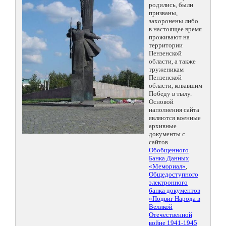
родились, были
призваны,
захоронены либо
в настоящее время
проживают на
территории
Пензенской
области, а также
труженикам
Пензенской
области, ковавшим
Победу в тылу.
Основой
наполнения сайта
являются военные
архивные
документы с
сайтов
Обобщенного
Банка Данных
«Мемориал»
,
Общедоступного
электронного
банка документов
«Подвиг Народа в
Великой
Отечественной
войне 1941-1945