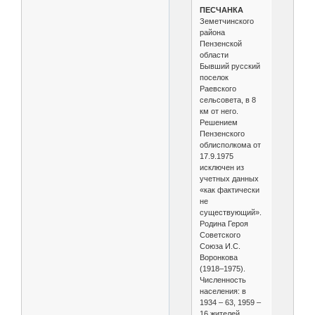
ПЕСЧАНКА
Земетчинского
района
Пензенской
области
Бывший русский
поселок
Раевского
сельсовета, в 8
км от него.
Решением
Пензенского
облисполкома от
17.9.1975
исключен из
учетных данных
«как фактически
не
существующий».
Родина Героя
Советского
Союза И.С.
Воронкова
(1918–1975).
Численность
населения: в
1934 – 63, 1959 –
16 жителей.