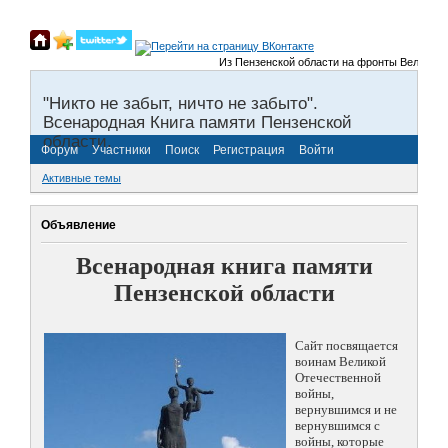
Из Пензенской области на фронты Великой Отеч
"Никто не забыт, ничто не забыто".
Всенародная Книга памяти Пензенской
области.
Форум
Участники
Поиск
Регистрация
Войти
Активные темы
Объявление
Всенародная книга памяти
Пензенской области
Сайт посвящается
воинам Великой
Отечественной
войны,
вернувшимся и не
вернувшимся с
войны, которые