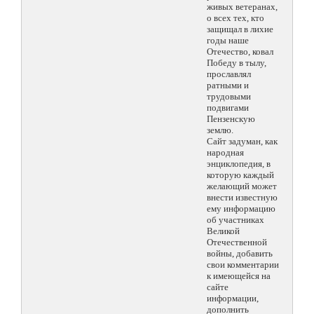
живых ветеранах,
о всех тех, кто
защищал в лихие
годы наше
Отечество, ковал
Победу в тылу,
прославлял
ратными и
трудовыми
подвигами
Пензенскую
землю.
Сайт задуман, как
народная
энциклопедия, в
которую каждый
желающий может
внести известную
ему информацию
об участниках
Великой
Отечественной
войны, добавить
свои комментарии
к имеющейся на
сайте
информации,
дополнить