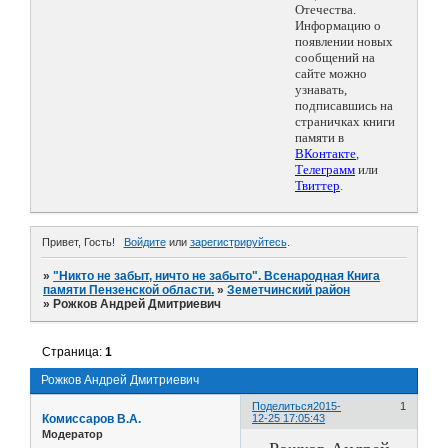
Отечества.
Информацию о
появлении новых
сообщений на
сайте можно
узнавать,
подписавшись на
страничках книги
памяти в
ВКонтакте
,
Телеграмм
или
Твиттер
.
Привет, Гость!
Войдите
или
зарегистрируйтесь
.
»
"Никто не забыт, ничто не забыто". Всенародная Книга
памяти Пензенской области.
»
Земетчинский район
»
Рожков Андрей Дмитриевич
Страница:
1
Рожков Андрей Дмитриевич
Поделиться
2015-
1
Комиссаров В.А.
12-25 17:05:43
Модератор
Рожков Андрей