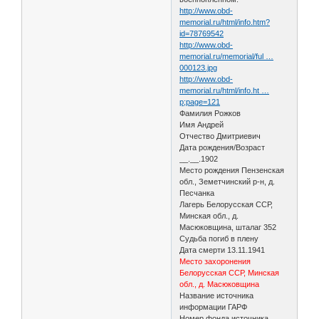
http://www.obd-
memorial.ru/html/info.htm?
id=78769542
http://www.obd-
memorial.ru/memorial/ful …
000123.jpg
http://www.obd-
memorial.ru/html/info.ht …
p;page=121
Фамилия Рожков
Имя Андрей
Отчество Дмитриевич
Дата рождения/Возраст
__.__.1902
Место рождения Пензенская
обл., Земетчинский р-н, д.
Песчанка
Лагерь Белорусская ССР,
Минская обл., д.
Масюковщина, шталаг 352
Судьба погиб в плену
Дата смерти 13.11.1941
Место захоронения
Белорусская ССР, Минская
обл., д. Масюковщина
Название источника
информации ГАРФ
Номер фонда источника