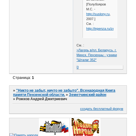
[Полубояров
М.С. -
http://suslony.ru
,
2007.]
См. :
http://inpenza.ru/zemetchino/pes
См. :
>Лагерь в/пл. Беларусь. г.
Минск. Пензенцы - узники
"Шталаг 352"
0
Страница:
1
»
"Никто не забыт, ничто не забыто". Всенародная Книга
памяти Пензенской области.
»
Земетчинский район
»
Рожков Андрей Дмитриевич
создать бесплатный форум