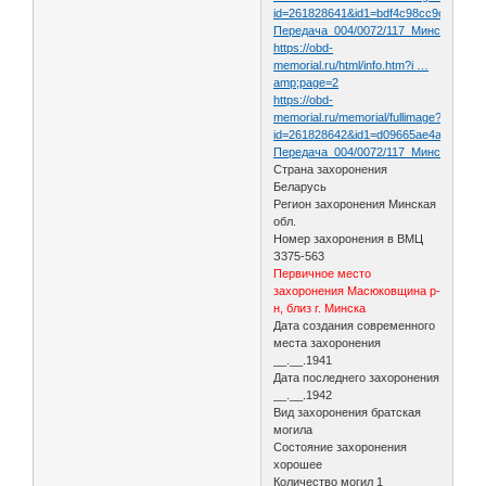
id=261828641&id1=bdf4c98cc9c160dcf
Передача_004/0072/117_Минская_обл
https://obd-
memorial.ru/html/info.htm?i …
amp;page=2
https://obd-
memorial.ru/memorial/fullimage?
id=261828642&id1=d09665ae4ad2d840
Передача_004/0072/117_Минская_обл
Страна захоронения
Беларусь
Регион захоронения Минская
обл.
Номер захоронения в ВМЦ
З375-563
Первичное место
захоронения Масюковщина р-
н, близ г. Минска
Дата создания современного
места захоронения
__.__.1941
Дата последнего захоронения
__.__.1942
Вид захоронения братская
могила
Состояние захоронения
хорошее
Количество могил 1