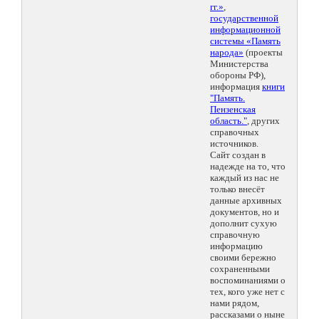
гг.»
,
государственной
информационной
системы «Память
народа»
(проекты
Министерства
обороны РФ),
информация
книги
"Память.
Пензенская
область."
, других
справочных
источников.
Сайт создан в
надежде на то, что
каждый из нас не
только внесёт
данные архивных
документов, но и
дополнит сухую
справочную
информацию
своими бережно
сохраненными
воспоминаниями о
тех, кого уже нет с
нами рядом,
рассказами о ныне