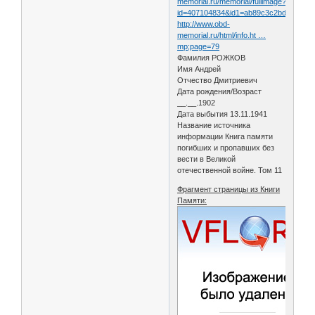
memorial.ru/memorial/fullimage?
id=407104834&id1=ab89c3c2bd08e5e2
http://www.obd-
memorial.ru/html/info.ht …
mp;page=79
Фамилия РОЖКОВ
Имя Андрей
Отчество Дмитриевич
Дата рождения/Возраст
__.__.1902
Дата выбытия 13.11.1941
Название источника
информации Книга памяти
погибших и пропавших без
вести в Великой
отечественной войне. Том 11
Фрагмент страницы из Книги
Памяти: