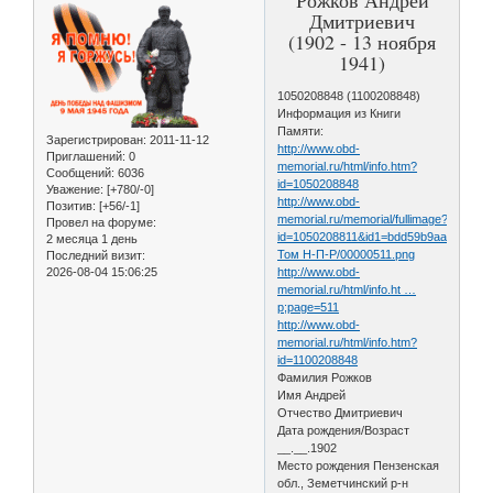
Дмитриевич
(1902 - 13 ноября
1941)
1050208848 (1100208848)
Информация из Книги
Памяти:
Зарегистрирован
: 2011-11-12
http://www.obd-
Приглашений:
0
memorial.ru/html/info.htm?
Сообщений:
6036
id=1050208848
Уважение:
[+780/-0]
http://www.obd-
Позитив:
[+56/-1]
memorial.ru/memorial/fullimage?
Провел на форуме:
id=1050208811&id1=bdd59b9aa4adf41
2 месяца 1 день
Том Н-П-Р/00000511.png
Последний визит:
2026-08-04 15:06:25
http://www.obd-
memorial.ru/html/info.ht …
p;page=511
http://www.obd-
memorial.ru/html/info.htm?
id=1100208848
Фамилия Рожков
Имя Андрей
Отчество Дмитриевич
Дата рождения/Возраст
__.__.1902
Место рождения Пензенская
обл., Земетчинский р-н