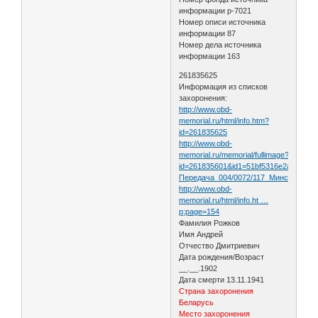
информации р-7021
Номер описи источника
информации 87
Номер дела источника
информации 163
261835625
Информация из списков
захоронения:
http://www.obd-
memorial.ru/html/info.htm?
id=261835625
http://www.obd-
memorial.ru/memorial/fullimage?
id=261835601&id1=51bf5316e2a8f9669
Передача_004/0072/117_Минская_обл
http://www.obd-
memorial.ru/html/info.ht …
p;page=154
Фамилия Рожков
Имя Андрей
Отчество Дмитриевич
Дата рождения/Возраст
__.__.1902
Дата смерти 13.11.1941
Страна захоронения
Беларусь
Место захоронения