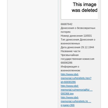
66687642
Донесения о безвозвратных
потерях
Номер донесения 116501
Тип донесения Донесения о
военнопленных
Дата донесения 29.12.1944
Название части
Чрезвычайная
государственная комиссия
66690286
Информация о
военнопленном:
http://www.obd-
memorial.ru/html/info.htm?
id=66690286
http://www.obd-
memorial.ru/memorial/ful …
000366.jpg
http://www.obd-
memorial.ru/html/info.ht …
p;page=366