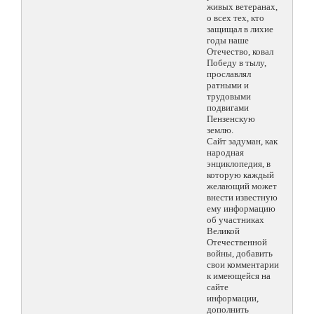
живых ветеранах,
о всех тех, кто
защищал в лихие
годы наше
Отечество, ковал
Победу в тылу,
прославлял
ратными и
трудовыми
подвигами
Пензенскую
землю.
Сайт задуман, как
народная
энциклопедия, в
которую каждый
желающий может
внести известную
ему информацию
об участниках
Великой
Отечественной
войны, добавить
свои комментарии
к имеющейся на
сайте
информации,
дополнить