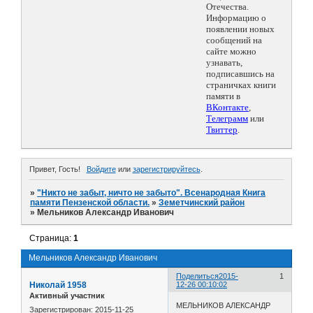
Отечества.
Информацию о
появлении новых
сообщений на
сайте можно
узнавать,
подписавшись на
страничках книги
памяти в
ВКонтакте
,
Телеграмм
или
Твиттер
.
Привет, Гость!
Войдите
или
зарегистрируйтесь
.
»
"Никто не забыт, ничто не забыто". Всенародная Книга
памяти Пензенской области.
»
Земетчинский район
»
Мельников Александр Иванович
Страница:
1
Мельников Александр Иванович
Поделиться
2015-
1
Николай 1958
12-26 00:10:02
Активный участник
МЕЛЬНИКОВ АЛЕКСАНДР
Зарегистрирован
: 2015-11-25