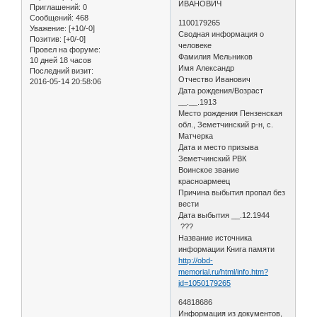
ИВАНОВИЧ
Приглашений:
0
Сообщений:
468
1100179265
Уважение:
[+10/-0]
Сводная информация о
Позитив:
[+0/-0]
человеке
Провел на форуме:
Фамилия Мельников
10 дней 18 часов
Имя Александр
Последний визит:
Отчество Иванович
2016-05-14 20:58:06
Дата рождения/Возраст
__.__.1913
Место рождения Пензенская
обл., Земетчинский р-н, с.
Матчерка
Дата и место призыва
Земетчинский РВК
Воинское звание
красноармеец
Причина выбытия пропал без
вести
Дата выбытия __.12.1944
???
Название источника
информации Книга памяти
http://obd-
memorial.ru/html/info.htm?
id=1050179265
64818686
Информация из документов,