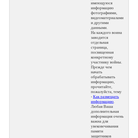
имеющуюся
информацию
фотографиями,
видеоматериалами
и другими
данными.
На каждого воина
заводится
отдельная
страница,
посвященная
конкретному
участнику войны.
Прежде чем
начать
обрабатывать
информацию,
прочитайте,
пожалуйста, тему
-
Как размещать
информацию
.
Любая Ваша
дополнительная
информация очень
важна для
увековечивания
памяти
защитников