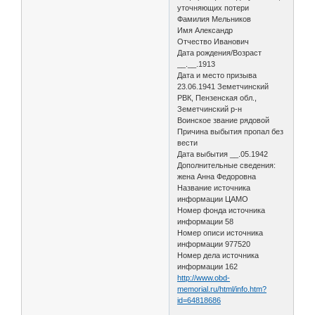
уточняющих потери
Фамилия Мельников
Имя Александр
Отчество Иванович
Дата рождения/Возраст
__.__.1913
Дата и место призыва
23.06.1941 Земетчинский
РВК, Пензенская обл.,
Земетчинский р-н
Воинское звание рядовой
Причина выбытия пропал без
вести
Дата выбытия __.05.1942
Дополнительные сведения:
жена Анна Федоровна
Название источника
информации ЦАМО
Номер фонда источника
информации 58
Номер описи источника
информации 977520
Номер дела источника
информации 162
http://www.obd-
memorial.ru/html/info.htm?
id=64818686