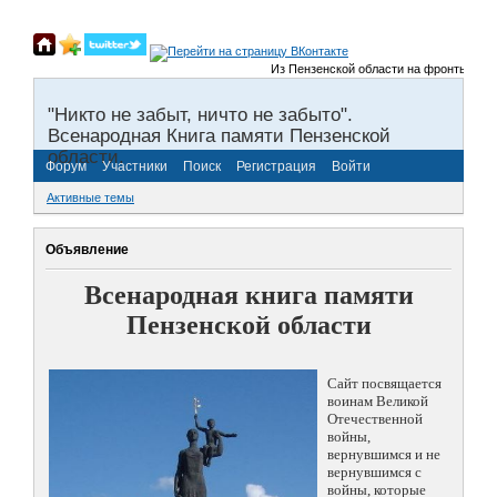
Из Пензенской области на фронты Велико
"Никто не забыт, ничто не забыто".
Всенародная Книга памяти Пензенской
области.
Форум
Участники
Поиск
Регистрация
Войти
Активные темы
Объявление
Всенародная книга памяти
Пензенской области
Сайт посвящается
воинам Великой
Отечественной
войны,
вернувшимся и не
вернувшимся с
войны, которые