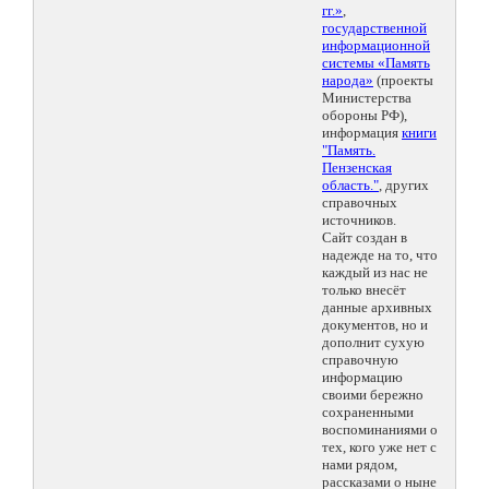
гг.»
,
государственной
информационной
системы «Память
народа»
(проекты
Министерства
обороны РФ),
информация
книги
"Память.
Пензенская
область."
, других
справочных
источников.
Сайт создан в
надежде на то, что
каждый из нас не
только внесёт
данные архивных
документов, но и
дополнит сухую
справочную
информацию
своими бережно
сохраненными
воспоминаниями о
тех, кого уже нет с
нами рядом,
рассказами о ныне