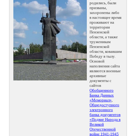
родились, были
призваны,
захоронены либо
в настоящее время
проживают на
территории
Пензенской
области, а также
труженикам
Пензенской
области, ковавшим
Победу в тылу.
Основой
наполнения сайта
являются военные
архивные
документы с
сайтов
Обобщенного
Банка Данных
«Мемориал»
,
Общедоступного
электронного
банка документов
«Подвиг Народа в
Великой
Отечественной
войне 1941-1945