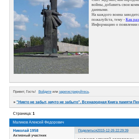
войны, добавить свои ко
данными.
На каждого воина заводит
пожалуйста, тему -
Как ра
Информацию о появлении н
Привет, Гость!
Войдите
или
зарегистрируйтесь
.
»
"Никто не забыт, ничто не забыто". Всенародная Книга памяти Пе
Страница:
1
Маликов Алексей Федорович
Николай 1958
Поделиться
2015-12-26 22:29:39
Активный участник