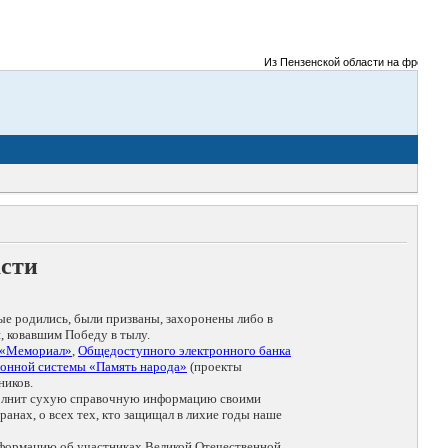
Из Пензенской области на фронты Вел
асти
ые родились, были призваны, захоронены либо в
, ковавшим Победу в тылу.
 «Мемориал»
,
Общедоступного электронного банка
онной системы «Память народа»
(проекты
ников.
дополнит сухую справочную информацию своими
анах, о всех тех, кто защищал в лихие годы наше
нформацию об участниках Великой Отечественной