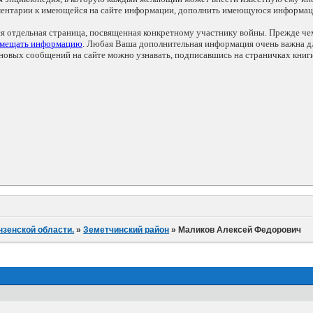
мментарии к имеющейся на сайте информации, дополнить имеющуюся информа
ся отдельная страница, посвященная конкретному участнику войны. Прежде ч
змещать информацию
. Любая Ваша дополнительная информация очень важна дл
овых сообщений на сайте можно узнавать, подписавшись на страничках книг
нзенской области.
»
Земетчинский район
»
Маликов Алексей Федорович