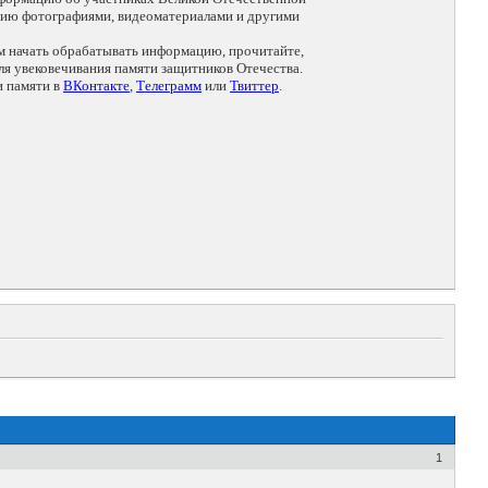
цию фотографиями, видеоматериалами и другими
ем начать обрабатывать информацию, прочитайте,
я увековечивания памяти защитников Отечества.
и памяти в
ВКонтакте
,
Телеграмм
или
Твиттер
.
1