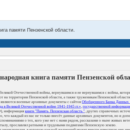
нига памяти Пензенской области.
народная книга памяти Пензенской обл
Великой Отечественной войны, вернувшимся и не вернувшимся с войны, котор
т на территории Пензенской области, а также труженикам Пензенской области
 являются военные архивные документы с сайтов
Обобщенного Банка Данных
а в Великой Отечественной войне 1941-1945 гг.»
,
государственной информаци
), информация
книги "Память. Пензенская область."
, других справочных источ
 то, что каждый из нас не только внесёт данные архивных документов, но и 
оминаниями о тех, кого уже нет с нами рядом, рассказами о ныне живых ветер
в тылу, прославлял ратными и трудовыми подвигами Пензенскую землю.
ая энциклопедия, в которую каждый желающий может внести известную ему и