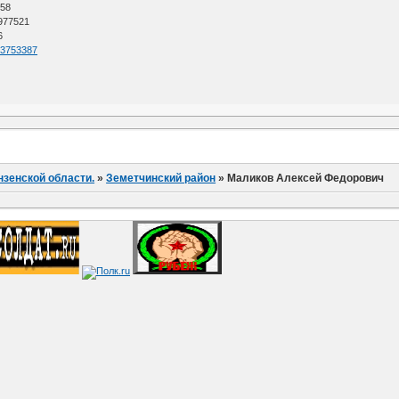
 58
 977521
6
=63753387
нзенской области.
»
Земетчинский район
»
Маликов Алексей Федорович