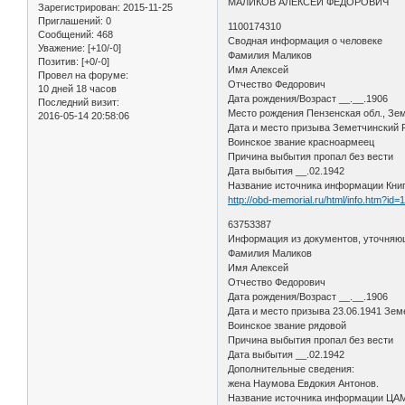
МАЛИКОВ АЛЕКСЕЙ ФЕДОРОВИЧ
Зарегистрирован
: 2015-11-25
Приглашений:
0
1100174310
Сообщений:
468
Сводная информация о человеке
Уважение:
[+10/-0]
Фамилия Маликов
Позитив:
[+0/-0]
Имя Алексей
Провел на форуме:
Отчество Федорович
10 дней 18 часов
Дата рождения/Возраст __.__.1906
Последний визит:
Место рождения Пензенская обл., Зем
2016-05-14 20:58:06
Дата и место призыва Земетчинский
Воинское звание красноармеец
Причина выбытия пропал без вести
Дата выбытия __.02.1942
Название источника информации Кни
http://obd-memorial.ru/html/info.htm?id
63753387
Информация из документов, уточняю
Фамилия Маликов
Имя Алексей
Отчество Федорович
Дата рождения/Возраст __.__.1906
Дата и место призыва 23.06.1941 Зем
Воинское звание рядовой
Причина выбытия пропал без вести
Дата выбытия __.02.1942
Дополнительные сведения:
жена Наумова Евдокия Антонов.
Название источника информации Ц