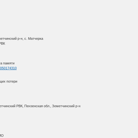
етчинский р-н, с. Матчерка
 РВК
га памяти
=1050174310
щих потери
етчинский РВК, Пензенская обл., Земетчинский р-н
АМО