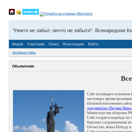
"Никто не забыт, ничто не забыто". Всенародная К
Форум
Участники
Поиск
Регистрация
Войти
Активные темы
Объявление
Все
Сайт посвящается воинам 
настоящее время проживаю
Основой наполнения сайта
документов «Подвиг Народ
Министерства обороны РФ
Сайт создан в надежде на
бережно сохраненными восп
Отечество, ковал Победу 
Сайт задуман, как народн