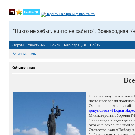
"Никто не забыт, ничто не забыто". Всенародная К
Форум
Участники
Поиск
Регистрация
Войти
Активные темы
Объявление
Все
Сайт посвящается воинам 
настоящее время проживаю
Основой наполнения сайта
документов «Подвиг Народ
Министерства обороны РФ
Сайт создан в надежде на
бережно сохраненными восп
Отечество, ковал Победу 
Сайт задуман, как народн