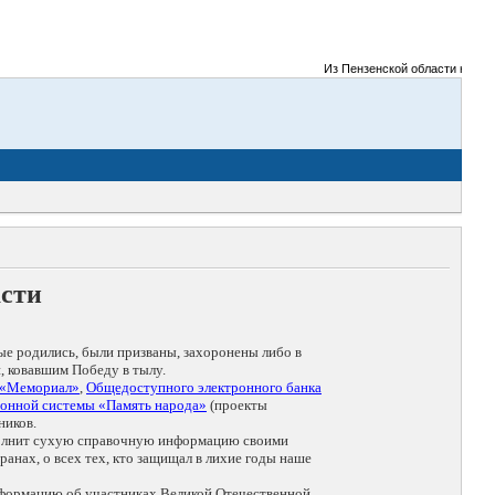
Из Пензенской области на фрон
асти
ые родились, были призваны, захоронены либо в
, ковавшим Победу в тылу.
 «Мемориал»
,
Общедоступного электронного банка
онной системы «Память народа»
(проекты
ников.
дополнит сухую справочную информацию своими
анах, о всех тех, кто защищал в лихие годы наше
нформацию об участниках Великой Отечественной