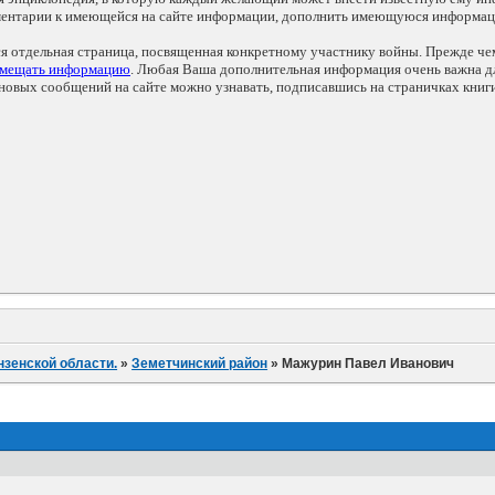
мментарии к имеющейся на сайте информации, дополнить имеющуюся информа
ся отдельная страница, посвященная конкретному участнику войны. Прежде ч
змещать информацию
. Любая Ваша дополнительная информация очень важна дл
овых сообщений на сайте можно узнавать, подписавшись на страничках книг
нзенской области.
»
Земетчинский район
»
Мажурин Павел Иванович