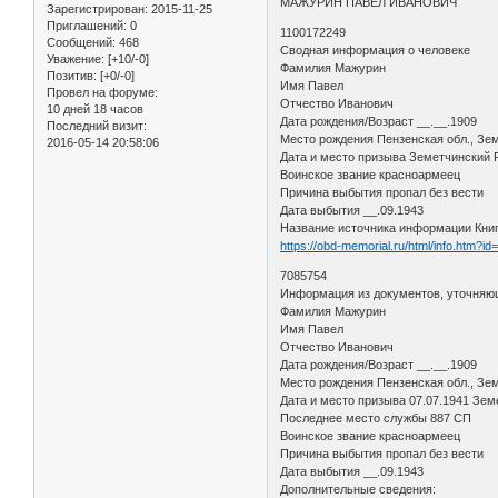
МАЖУРИН ПАВЕЛ ИВАНОВИЧ
Зарегистрирован
: 2015-11-25
Приглашений:
0
1100172249
Сообщений:
468
Сводная информация о человеке
Уважение:
[+10/-0]
Фамилия Мажурин
Позитив:
[+0/-0]
Имя Павел
Провел на форуме:
Отчество Иванович
10 дней 18 часов
Дата рождения/Возраст __.__.1909
Последний визит:
Место рождения Пензенская обл., Зем
2016-05-14 20:58:06
Дата и место призыва Земетчинский
Воинское звание красноармеец
Причина выбытия пропал без вести
Дата выбытия __.09.1943
Название источника информации Кни
https://obd-memorial.ru/html/info.htm?i
7085754
Информация из документов, уточняю
Фамилия Мажурин
Имя Павел
Отчество Иванович
Дата рождения/Возраст __.__.1909
Место рождения Пензенская обл., Зе
Дата и место призыва 07.07.1941 Зем
Последнее место службы 887 СП
Воинское звание красноармеец
Причина выбытия пропал без вести
Дата выбытия __.09.1943
Дополнительные сведения: