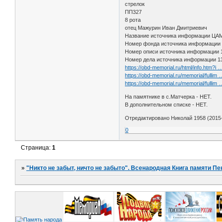
стрелок
ПП327
8 рота
отец Мажурин Иван Дмитриевич
Название источника информации Ц
Номер фонда источника информации
Номер описи источника информации
Номер дела источника информации 1
https://obd-memorial.ru/html/info.htm?i
https://obd-memorial.ru/memorial/fullim
https://obd-memorial.ru/memorial/fullim
На памятнике в с.Матчерка - НЕТ.
В дополнительном списке - НЕТ.
Отредактировано Николай 1958 (2015-
0
Страница:
1
»
"Никто не забыт, ничто не забыто". Всенародная Книга памяти Пе