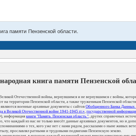
нига памяти Пензенской области.
народная книга памяти Пензенской обл
Великой Отечественной войны, вернувшимся и не вернувшимся с войны, котор
т на территории Пензенской области, а также труженикам Пензенской области
 являются военные архивные документы с сайтов
Обобщенного Банка Данных
а в Великой Отечественной войне 1941-1945 гг.»
,
государственной информаци
), информация
книги "Память. Пензенская область."
, других справочных источ
 то, что каждый из нас не только внесёт данные архивных документов, но и 
оминаниями о тех, кого уже нет с нами рядом, рассказами о ныне живых ветер
в тылу, прославлял ратными и трудовыми подвигами Пензенскую землю.
ая энциклопедия, в которую каждый желающий может внести известную ему и