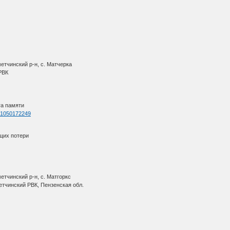
етчинский р-н, с. Матчерка
 РВК
га памяти
d=1050172249
щих потери
метчинский р-н, с. Матгоркс
етчинский РВК, Пензенская обл.