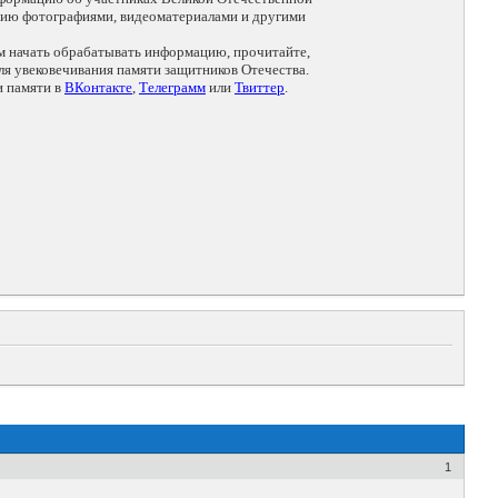
цию фотографиями, видеоматериалами и другими
ем начать обрабатывать информацию, прочитайте,
я увековечивания памяти защитников Отечества.
и памяти в
ВКонтакте
,
Телеграмм
или
Твиттер
.
1