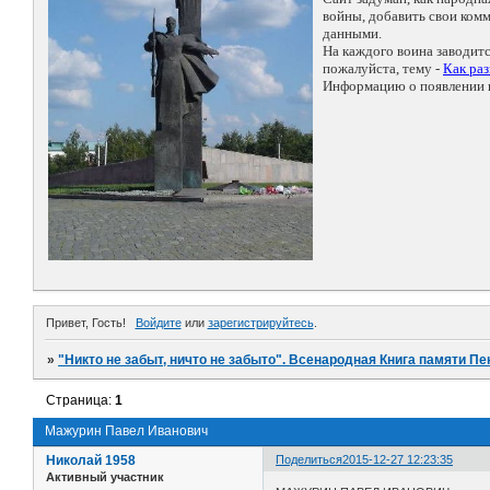
войны, добавить свои ко
данными.
На каждого воина заводит
пожалуйста, тему -
Как ра
Информацию о появлении н
Привет, Гость!
Войдите
или
зарегистрируйтесь
.
»
"Никто не забыт, ничто не забыто". Всенародная Книга памяти Пе
Страница:
1
Мажурин Павел Иванович
Николай 1958
Поделиться
2015-12-27 12:23:35
Активный участник