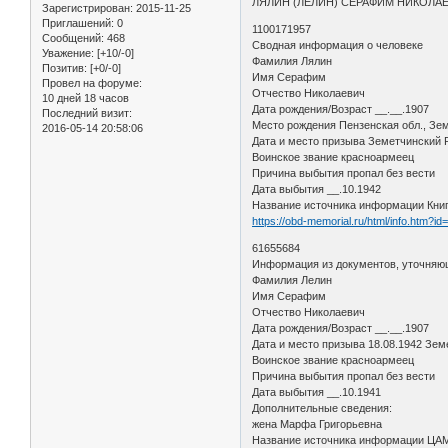
ЛЯЛИН (ЛЕЛИН) СЕРАФИМ НИКОЛА
Зарегистрирован
: 2015-11-25
Приглашений:
0
1100171957
Сообщений:
468
Сводная информация о человеке
Уважение:
[+10/-0]
Фамилия Лялин
Позитив:
[+0/-0]
Имя Серафим
Провел на форуме:
Отчество Николаевич
10 дней 18 часов
Дата рождения/Возраст __.__.1907
Последний визит:
Место рождения Пензенская обл., Зем
2016-05-14 20:58:06
Дата и место призыва Земетчинский
Воинское звание красноармеец
Причина выбытия пропал без вести
Дата выбытия __.10.1942
Название источника информации Кни
https://obd-memorial.ru/html/info.htm?i
61655684
Информация из документов, уточняю
Фамилия Лелин
Имя Серафим
Отчество Николаевич
Дата рождения/Возраст __.__.1907
Дата и место призыва 18.08.1942 Зем
Воинское звание красноармеец
Причина выбытия пропал без вести
Дата выбытия __.10.1941
Дополнительные сведения:
жена Марфа Григорьевна
Название источника информации Ц