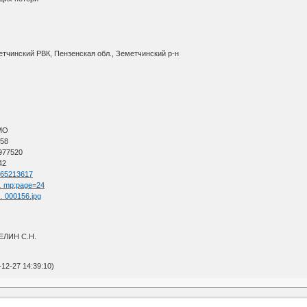
етчинский РВК, Пензенская обл., Земетчинский р-н
АМО
 58
 977520
42
d=65213617
 … mp;page=24
 … 000156.jpg
ЛЕЛИН С.Н.
12-27 14:39:10)