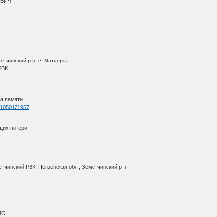
ЕВИЧ
етчинский р-н, с. Матчерка
 РВК
га памяти
d=1050171957
щих потери
етчинский РВК, Пензенская обл., Земетчинский р-н
АМО