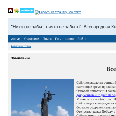
"Никто не забыт, ничто не забыто". Всенародная К
Форум
Участники
Поиск
Регистрация
Войти
Активные темы
Объявление
Все
Сайт посвящается воинам 
настоящее время проживаю
Основой наполнения сайта
документов «Подвиг Народ
Министерства обороны РФ
Сайт создан в надежде на
бережно сохраненными восп
Отечество, ковал Победу 
Сайт задуман, как народн