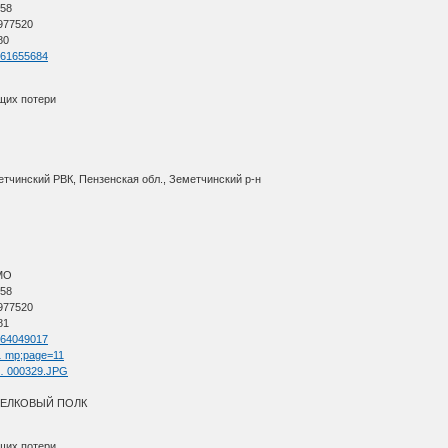
 58
 977520
80
d=61655684
щих потери
етчинский РВК, Пензенская обл., Земетчинский р-н
АМО
 58
 977520
81
d=64049017
 … mp;page=11
m … 000329.JPG
РЕЛКОВЫЙ ПОЛК
щих потери