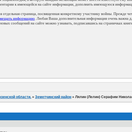
мментарии к имеющейся на сайте информации, дополнить имеющуюся информа
ся отдельная страница, посвященная конкретному участнику войны. Прежде ч
змещать информацию
. Любая Ваша дополнительная информация очень важна дл
овых сообщений на сайте можно узнавать, подписавшись на страничках книг
нзенской области.
»
Земетчинский район
»
Лялин (Лелин) Серафим Никола