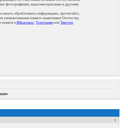
цию фотографиями, видеоматериалами и другими
ем начать обрабатывать информацию, прочитайте,
я увековечивания памяти защитников Отечества.
и памяти в
ВКонтакте
,
Телеграмм
или
Твиттер
.
евич
1