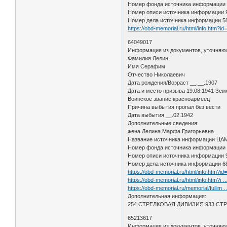
Номер фонда источника информации
Номер описи источника информации
Номер дела источника информации 5
https://obd-memorial.ru/html/info.htm?i
64049017
Информация из документов, уточняю
Фамилия Лелин
Имя Серафим
Отчество Николаевич
Дата рождения/Возраст __.__.1907
Дата и место призыва 19.08.1941 Зем
Воинское звание красноармеец
Причина выбытия пропал без вести
Дата выбытия __.02.1942
Дополнительные сведения:
жена Лелина Марфа Григорьевна
Название источника информации Ц
Номер фонда источника информации
Номер описи источника информации
Номер дела источника информации 6
https://obd-memorial.ru/html/info.htm?i
https://obd-memorial.ru/html/info.htm?i
https://obd-memorial.ru/memorial/fulli
Дополнительная информация:
254 СТРЕЛКОВАЯ ДИВИЗИЯ 933 СТ
65213617
Информация из документов, уточняю