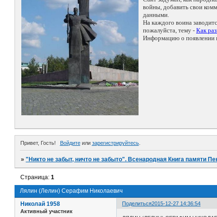
войны, добавить свои ко
данными.
На каждого воина заводит
пожалуйста, тему -
Как ра
Информацию о появлении н
Привет, Гость!
Войдите
или
зарегистрируйтесь
.
»
"Никто не забыт, ничто не забыто". Всенародная Книга памяти Пе
Страница:
1
Лялин (Лелин) Серафим Николаевич
Николай 1958
Поделиться
2015-12-27 14:36:54
Активный участник