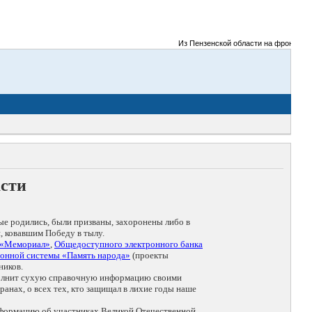
Из Пензенской области на фронты Вели
асти
ые родились, были призваны, захоронены либо в
, ковавшим Победу в тылу.
 «Мемориал»
,
Общедоступного электронного банка
онной системы «Память народа»
(проекты
ников.
дополнит сухую справочную информацию своими
анах, о всех тех, кто защищал в лихие годы наше
нформацию об участниках Великой Отечественной