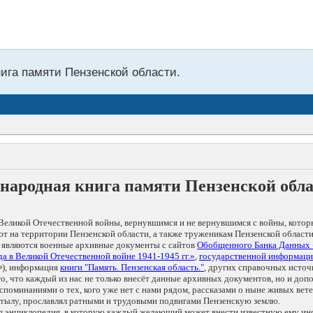
нига памяти Пензенской области.
народная книга памяти Пензенской обл
Великой Отечественной войны, вернувшимся и не вернувшимся с войны, котор
т на территории Пензенской области, а также труженикам Пензенской области
 являются военные архивные документы с сайтов
Обобщенного Банка Данных
а в Великой Отечественной войне 1941-1945 гг.»
,
государственной информаци
), информация
книги "Память. Пензенская область."
, других справочных источ
 то, что каждый из нас не только внесёт данные архивных документов, но и 
оминаниями о тех, кого уже нет с нами рядом, рассказами о ныне живых ветер
в тылу, прославлял ратными и трудовыми подвигами Пензенскую землю.
ая энциклопедия, в которую каждый желающий может внести известную ему и