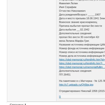
Фамилия Лелин
Имя Серафим
Отчество Николаевич
Дата рождения/Возраст __.__.1907
Дата и место призыва 18.08.1941 Зем
Воинское звание красноармеец
Причина выбытия пропал без вести
Дата выбытия __.02.1942
Дополнительные сведения:
пропал без вести 30 сентября 42г
жена Лелина Марфа Григ.
Название источника информации Ц
Номер фонда источника информации
Номер описи источника информации
Номер дела источника информации 9
https://obd-memorial.ru/html/info.htm?i
https://obd-memorial.ru/html/info.htm?i
https://obd-memorial.ru/memorial/fullim
Дополнительные сведения:
ПП 26451
На памятнике в с.Матчерка - № 125 
http://s7.uploads.ru/Qh5bq.jpg
Отредактировано Николай 1958 (2015-
0
Страница:
1