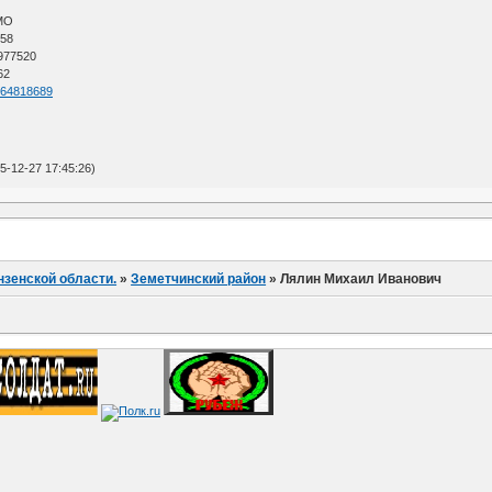
АМО
 58
 977520
62
d=64818689
-12-27 17:45:26)
нзенской области.
»
Земетчинский район
»
Лялин Михаил Иванович