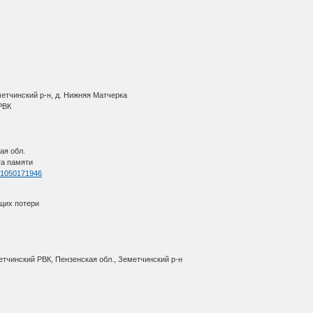
метчинский р-н, д. Нижняя Матчерка
 РВК
ая обл.
га памяти
d=1050171946
щих потери
етчинский РВК, Пензенская обл., Земетчинский р-н