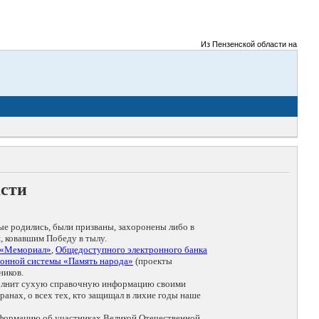
Из Пензенской области на фронты
асти
ые родились, были призваны, захоронены либо в
, ковавшим Победу в тылу.
 «Мемориал»
,
Общедоступного электронного банка
онной системы «Память народа»
(проекты
ников.
дополнит сухую справочную информацию своими
анах, о всех тех, кто защищал в лихие годы наше
нформацию об участниках Великой Отечественной