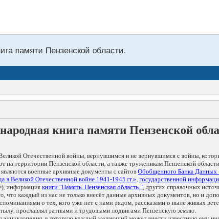
нига памяти Пензенской области.
народная книга памяти Пензенской обл
Великой Отечественной войны, вернувшимся и не вернувшимся с войны, котор
т на территории Пензенской области, а также труженикам Пензенской области
 являются военные архивные документы с сайтов
Обобщенного Банка Данных
а в Великой Отечественной войне 1941-1945 гг.»
,
государственной информаци
), информация
книги "Память. Пензенская область."
, других справочных источ
 то, что каждый из нас не только внесёт данные архивных документов, но и 
оминаниями о тех, кого уже нет с нами рядом, рассказами о ныне живых ветер
в тылу, прославлял ратными и трудовыми подвигами Пензенскую землю.
ая энциклопедия, в которую каждый желающий может внести известную ему и