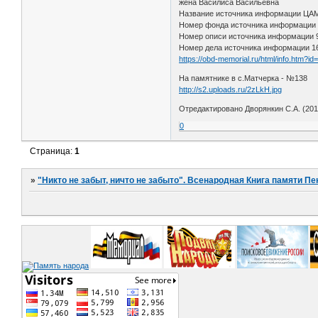
жена Василиса Васильевна
Название источника информации Ц
Номер фонда источника информации
Номер описи источника информации
Номер дела источника информации 1
https://obd-memorial.ru/html/info.htm?i
На памятнике в с.Матчерка - №138
http://s2.uploads.ru/2zLkH.jpg
Отредактировано Дворянкин С.А. (2015
0
Страница:
1
»
"Никто не забыт, ничто не забыто". Всенародная Книга памяти Пе