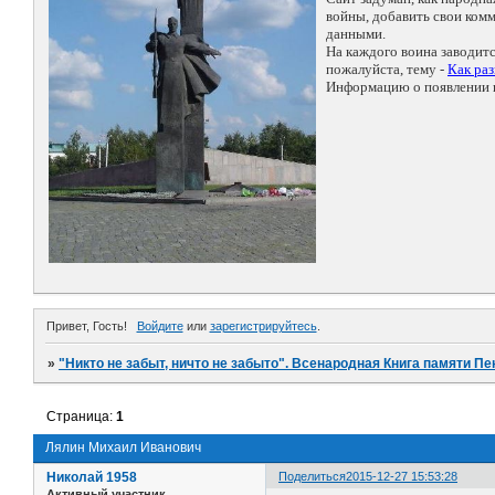
войны, добавить свои ко
данными.
На каждого воина заводит
пожалуйста, тему -
Как ра
Информацию о появлении н
Привет, Гость!
Войдите
или
зарегистрируйтесь
.
»
"Никто не забыт, ничто не забыто". Всенародная Книга памяти Пе
Страница:
1
Лялин Михаил Иванович
Николай 1958
Поделиться
2015-12-27 15:53:28
Активный участник