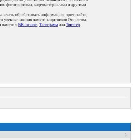
цию фотографиями, видеоматериалами и другими
ем начать обрабатывать информацию, прочитайте,
я увековечивания памяти защитников Отечества.
и памяти в
ВКонтакте
,
Телеграмм
или
Твиттер
.
1