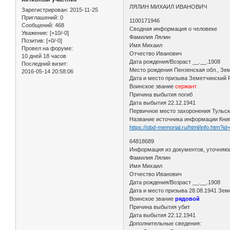
ЛЯЛИН МИХАИЛ ИВАНОВИЧ
Зарегистрирован
: 2015-11-25
Приглашений:
0
1100171946
Сообщений:
468
Сводная информация о человеке
Уважение:
[+10/-0]
Фамилия Лялин
Позитив:
[+0/-0]
Имя Михаил
Провел на форуме:
Отчество Иванович
10 дней 18 часов
Дата рождения/Возраст __.__.1908
Последний визит:
Место рождения Пензенская обл., Зе
2016-05-14 20:58:06
Дата и место призыва Земетчинский
Воинское звание
сержант
Причина выбытия погиб
Дата выбытия 22.12.1941
Первичное место захоронения Тульск
Название источника информации Кни
https://obd-memorial.ru/html/info.htm?i
64818689
Информация из документов, уточняю
Фамилия Лялин
Имя Михаил
Отчество Иванович
Дата рождения/Возраст __.__.1908
Дата и место призыва 28.08.1941 Зем
Воинское звание
рядовой
Причина выбытия убит
Дата выбытия 22.12.1941
Дополнительные сведения: