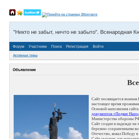
"Никто не забыт, ничто не забыто". Всенародная К
Форум
Участники
Поиск
Регистрация
Войти
Активные темы
Объявление
Все
Сайт посвящается воинам 
настоящее время проживаю
Основой наполнения сайта
документов «Подвиг Народ
Министерства обороны РФ
Сайт создан в надежде на
бережно сохраненными восп
Отечество, ковал Победу 
Сайт задуман, как народн