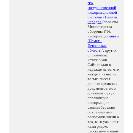
гг.»
,
государственной
информационной
системы «Память
народа»
(проекты
Министерства
обороны РФ),
информация
книги
"Память.
Пензенская
область."
, других
справочных
источников.
Сайт создан в
надежде на то, что
каждый из нас не
только внесёт
данные архивных
документов, но и
дополнит сухую
справочную
информацию
своими бережно
сохраненными
воспоминаниями о
тех, кого уже нет с
нами рядом,
рассказами о ныне