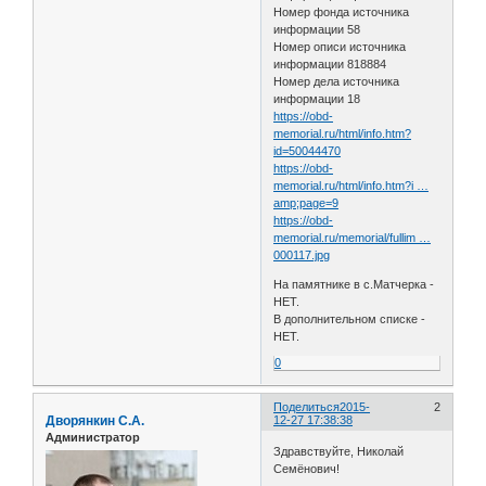
Номер фонда источника
информации 58
Номер описи источника
информации 818884
Номер дела источника
информации 18
https://obd-
memorial.ru/html/info.htm?
id=50044470
https://obd-
memorial.ru/html/info.htm?i …
amp;page=9
https://obd-
memorial.ru/memorial/fullim …
000117.jpg
На памятнике в с.Матчерка -
НЕТ.
В дополнительном списке -
НЕТ.
0
Поделиться
2015-
2
Дворянкин С.А.
12-27 17:38:38
Администратор
Здравствуйте, Николай
Семёнович!