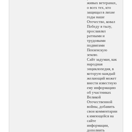
живых ветеранах,
о всех тех, кто
защищал в лихие
годы наше
Отечество, ковал
Победу в тылу,
прославлял
ратными и
трудовыми
подвигами
Пензенскую
землю.
Сайт задуман, как
народная
энциклопедия, в
которую каждый
желающий может
внести известную
ему информацию
об участниках
Великой
Отечественной
войны, добавить
свои комментарии
к имеющейся на
сайте
информации,
дополнить