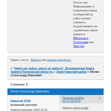
Отечества.
Информацию о
появлении новых
сообщений на
сайте можно
узнавать,
подписавшись на
страничках книги
памяти в
ВКонтакте
,
Телеграмм
или
Твиттер
.
Привет, Гость!
Войдите
или
зарегистрируйтесь
.
»
"Никто не забыт, ничто не забыто". Всенародная Книга
памяти Пензенской области.
»
Земетчинский район
»
Лялин
Александр Иванович
Страница:
1
Лялин Александр Иванович
Поделиться
2015-
1
Николай 1958
12-27 16:34:19
Активный участник
ЛЯЛИН АЛЕКСАНДР
Зарегистрирован
: 2015-11-25