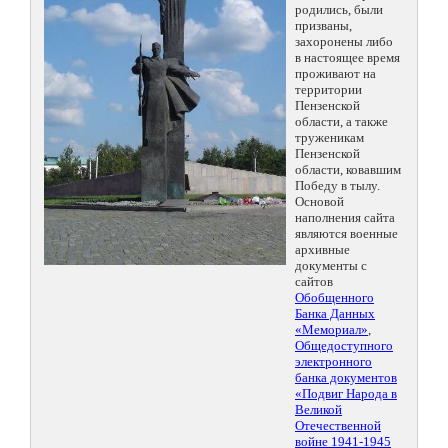
родились, были
призваны,
захоронены либо
в настоящее время
проживают на
территории
Пензенской
области, а также
труженикам
Пензенской
области, ковавшим
Победу в тылу.
Основой
наполнения сайта
являются военные
архивные
документы с
сайтов
Обобщенного
Банка Данных
«Мемориал»
,
Общедоступного
электронного
банка документов
«Подвиг Народа в
Великой
Отечественной
войне 1941-1945