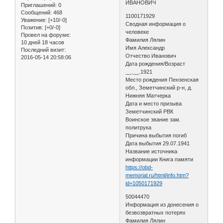
ИВАНОВИЧ
Приглашений:
0
Сообщений:
468
1100171929
Уважение:
[+10/-0]
Сводная информация о
Позитив:
[+0/-0]
человеке
Провел на форуме:
Фамилия Лялин
10 дней 18 часов
Имя Александр
Последний визит:
Отчество Иванович
2016-05-14 20:58:06
Дата рождения/Возраст
__.__.1921
Место рождения Пензенская
обл., Земетчинский р-н, д.
Нижняя Матчерка
Дата и место призыва
Земетчинский РВК
Воинское звание зам.
политрука
Причина выбытия погиб
Дата выбытия 29.07.1941
Название источника
информации Книга памяти
https://obd-
memorial.ru/html/info.htm?
id=1050171929
50044470
Информация из донесения о
безвозвратных потерях
Фамилия Лялин