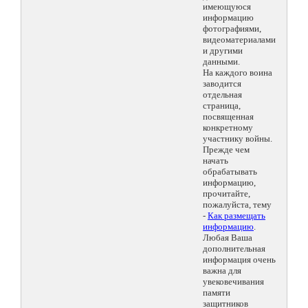
имеющуюся
информацию
фотографиями,
видеоматериалами
и другими
данными.
На каждого воина
заводится
отдельная
страница,
посвященная
конкретному
участнику войны.
Прежде чем
начать
обрабатывать
информацию,
прочитайте,
пожалуйста, тему
-
Как размещать
информацию
.
Любая Ваша
дополнительная
информация очень
важна для
увековечивания
памяти
защитников