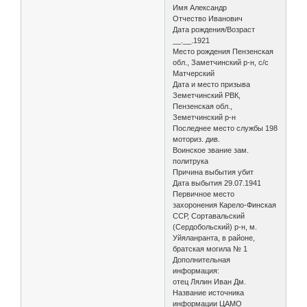
Имя Александр
Отчество Иванович
Дата рождения/Возраст
__.__.1921
Место рождения Пензенская
обл., Заметчинский р-н, с/с
Матчерский
Дата и место призыва
Земетчинский РВК,
Пензенская обл.,
Земетчинский р-н
Последнее место службы 198
моториз. див.
Воинское звание зам.
политрука
Причина выбытия убит
Дата выбытия 29.07.1941
Первичное место
захоронения Карело-Финская
ССР, Сортавальский
(Сердобольский) р-н, м.
Уйяланранта, в районе,
братская могила № 1
Дополнительная
информация:
отец Лялин Иван Дм.
Название источника
информации ЦАМО