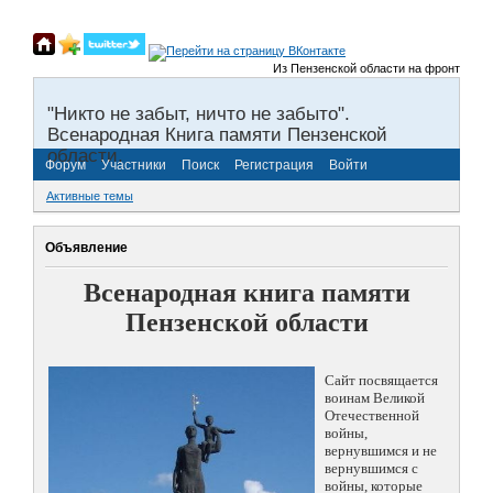
Из Пензенской области на фронты Велик
"Никто не забыт, ничто не забыто".
Всенародная Книга памяти Пензенской
области.
Форум
Участники
Поиск
Регистрация
Войти
Активные темы
Объявление
Всенародная книга памяти
Пензенской области
Сайт посвящается
воинам Великой
Отечественной
войны,
вернувшимся и не
вернувшимся с
войны, которые