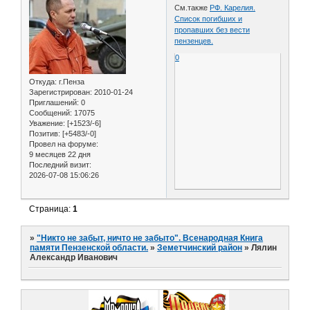
См.также
РФ. Карелия.
Список погибших и
пропавших без вести
пензенцев.
0
Откуда:
г.Пенза
Зарегистрирован
: 2010-01-24
Приглашений:
0
Сообщений:
17075
Уважение:
[+1523/-6]
Позитив:
[+5483/-0]
Провел на форуме:
9 месяцев 22 дня
Последний визит:
2026-07-08 15:06:26
Страница:
1
»
"Никто не забыт, ничто не забыто". Всенародная Книга
памяти Пензенской области.
»
Земетчинский район
»
Лялин
Александр Иванович