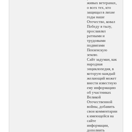
живых ветеранах,
о всех тех, кто
защищал в лихие
годы наше
Отечество, ковал
Победу в тылу,
прославлял
ратными и
трудовыми
подвигами
Пензенскую
землю.
Сайт задуман, как
народная
энциклопедия, в
которую каждый
желающий может
внести известную
ему информацию
об участниках
Великой
Отечественной
войны, добавить
свои комментарии
к имеющейся на
сайте
информации,
дополнить