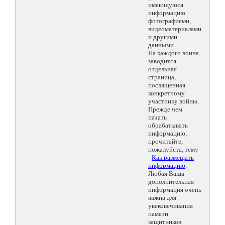
имеющуюся
информацию
фотографиями,
видеоматериалами
и другими
данными.
На каждого воина
заводится
отдельная
страница,
посвященная
конкретному
участнику войны.
Прежде чем
начать
обрабатывать
информацию,
прочитайте,
пожалуйста, тему
-
Как размещать
информацию
.
Любая Ваша
дополнительная
информация очень
важна для
увековечивания
памяти
защитников