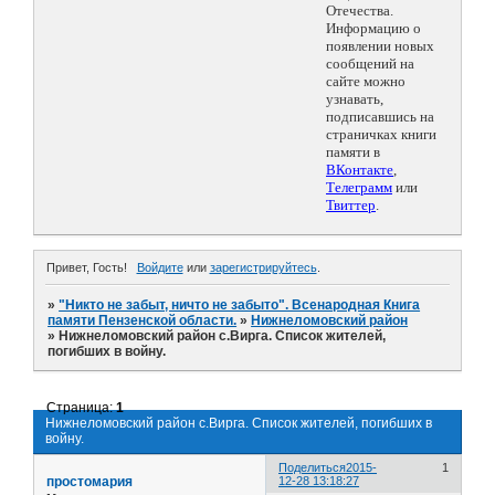
Отечества.
Информацию о
появлении новых
сообщений на
сайте можно
узнавать,
подписавшись на
страничках книги
памяти в
ВКонтакте
,
Телеграмм
или
Твиттер
.
Привет, Гость!
Войдите
или
зарегистрируйтесь
.
»
"Никто не забыт, ничто не забыто". Всенародная Книга
памяти Пензенской области.
»
Нижнеломовский район
»
Нижнеломовский район с.Вирга. Список жителей,
погибших в войну.
Страница:
1
Нижнеломовский район с.Вирга. Список жителей, погибших в
войну.
Поделиться
2015-
1
простомария
12-28 13:18:27