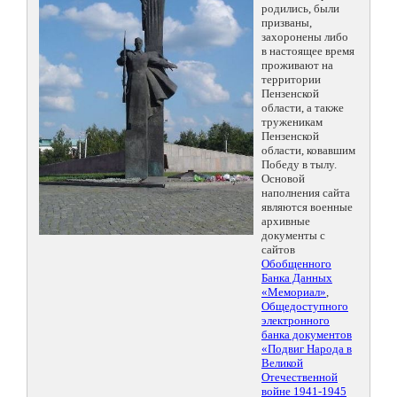
родились, были
призваны,
захоронены либо
в настоящее время
проживают на
территории
Пензенской
области, а также
труженикам
Пензенской
области, ковавшим
Победу в тылу.
Основой
наполнения сайта
являются военные
архивные
документы с
сайтов
Обобщенного
Банка Данных
«Мемориал»
,
Общедоступного
электронного
банка документов
«Подвиг Народа в
Великой
Отечественной
войне 1941-1945