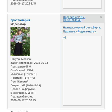
2026-06-17 20:53:45
Поделиться
2017-
3
простомария
09-18 09:41:48
Модератор
Нижнеломовский р-н с.Вирга.
Памятник «Родина-мать».
+1
Откуда:
Москва
Зарегистрирован
: 2015-10-13
Приглашений:
0
Сообщений:
9944
Уважение:
[+2328/-1]
Позитив:
[+1757/-0]
Пол:
Женский
Возраст:
49
[1976-11-19]
Провел на форуме:
5 месяцев 27 дней
Последний визит:
2026-06-17 20:53:45