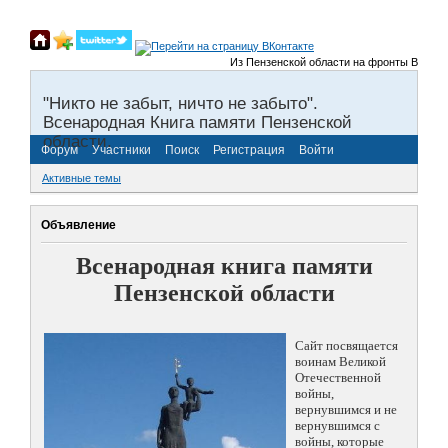
Из Пензенской области на фронты Великой От
"Никто не забыт, ничто не забыто".
Всенародная Книга памяти Пензенской
области.
Форум
Участники
Поиск
Регистрация
Войти
Активные темы
Объявление
Всенародная книга памяти
Пензенской области
Сайт посвящается
воинам Великой
Отечественной
войны,
вернувшимся и не
вернувшимся с
войны, которые