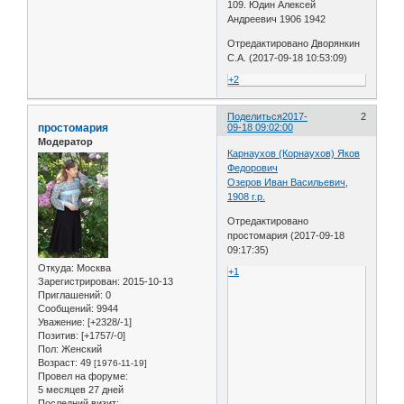
109. Юдин Алексей
Андреевич 1906 1942
Отредактировано Дворянкин
С.А. (2017-09-18 10:53:09)
+2
Поделиться
2017-
2
простомария
09-18 09:02:00
Модератор
Карнаухов (Корнаухов) Яков
Федорович
Озеров Иван Васильевич,
1908 г.р.
Отредактировано
простомария (2017-09-18
09:17:35)
Откуда:
Москва
+1
Зарегистрирован
: 2015-10-13
Приглашений:
0
Сообщений:
9944
Уважение:
[+2328/-1]
Позитив:
[+1757/-0]
Пол:
Женский
Возраст:
49
[1976-11-19]
Провел на форуме:
5 месяцев 27 дней
Последний визит: