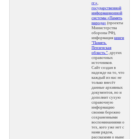
гг.»
,
государственной
информационной
системы «Память
народа»
(проекты
Министерства
обороны РФ),
информация
книги
"Память.
Пензенская
область."
, других
справочных
источников.
Сайт создан в
надежде на то, что
каждый из нас не
только внесёт
данные архивных
документов, но и
дополнит сухую
справочную
информацию
своими бережно
сохраненными
воспоминаниями о
тех, кого уже нет с
нами рядом,
рассказами о ныне