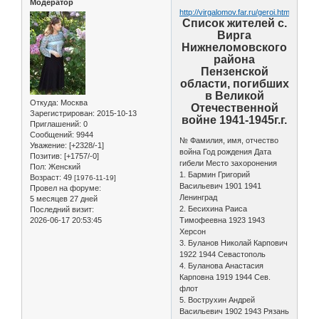
Модератор
http://virgalomov.far.ru/geroi.htm
Список жителей с.
Вирга
Нижнеломовского
района
Пензенской
области, погибших
в Великой
Откуда:
Москва
Отечественной
Зарегистрирован
: 2015-10-13
войне 1941-1945г.г.
Приглашений:
0
Сообщений:
9944
№ Фамилия, имя, отчество
Уважение:
[+2328/-1]
война Год рождения Дата
Позитив:
[+1757/-0]
гибели Место захоронения
Пол:
Женский
1. Бармин Григорий
Возраст:
49
[1976-11-19]
Васильевич 1901 1941
Провел на форуме:
Ленинград
5 месяцев 27 дней
2. Бесихина Раиса
Последний визит:
2026-06-17 20:53:45
Тимофеевна 1923 1943
Херсон
3. Буланов Николай Карпович
1922 1944 Севастополь
4. Буланова Анастасия
Карповна 1919 1944 Сев.
флот
5. Вострухин Андрей
Васильевич 1902 1943 Рязань