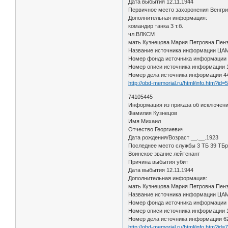
Дата выбытия 12.11.1944
Первичное место захоронения Венгри
Дополнительная информация:
командир танка 3 т.б.
чл.ВЛКСМ
мать Кузнецова Мария Петровна Пенз
Название источника информации Ц
Номер фонда источника информации
Номер описи источника информации 
Номер дела источника информации 4
http://obd-memorial.ru/html/info.htm?id
74105445
Информация из приказа об исключени
Фамилия Кузнецов
Имя Михаил
Отчество Георгиевич
Дата рождения/Возраст __.__.1923
Последнее место службы 3 ТБ 39 ТБ
Воинское звание лейтенант
Причина выбытия убит
Дата выбытия 12.11.1944
Дополнительная информация:
мать Кузнецова Мария Петровна Пенз
Название источника информации Ц
Номер фонда источника информации
Номер описи источника информации 
Номер дела источника информации 6
http://obd-memorial.ru/html/info.htm?id