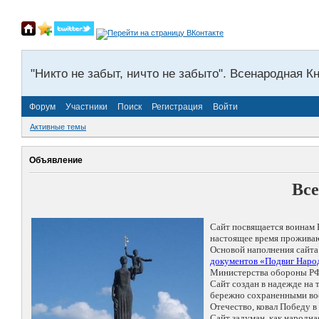
"Никто не забыт, ничто не забыто". Всенародная К
Форум
Участники
Поиск
Регистрация
Войти
Активные темы
Объявление
Все
Сайт посвящается воинам 
настоящее время проживаю
Основой наполнения сайта
документов «Подвиг Народ
Министерства обороны РФ
Сайт создан в надежде на
бережно сохраненными восп
Отечество, ковал Победу 
Сайт задуман, как народн