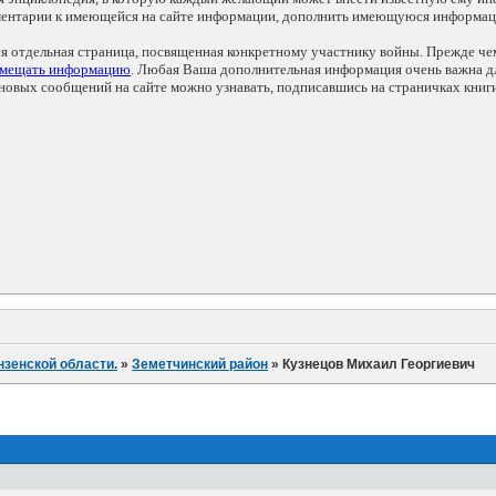
мментарии к имеющейся на сайте информации, дополнить имеющуюся информа
ся отдельная страница, посвященная конкретному участнику войны. Прежде ч
змещать информацию
. Любая Ваша дополнительная информация очень важна дл
овых сообщений на сайте можно узнавать, подписавшись на страничках книг
нзенской области.
»
Земетчинский район
»
Кузнецов Михаил Георгиевич