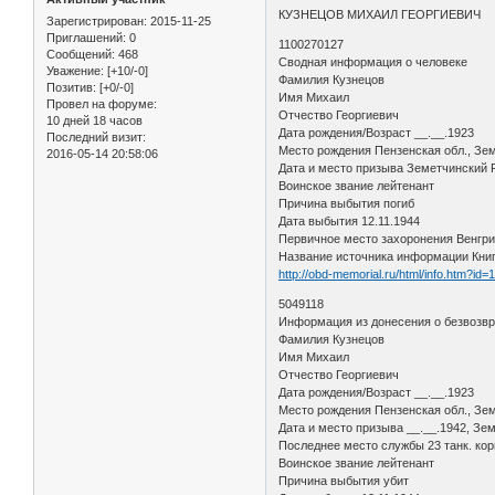
КУЗНЕЦОВ МИХАИЛ ГЕОРГИЕВИЧ
Зарегистрирован
: 2015-11-25
Приглашений:
0
1100270127
Сообщений:
468
Сводная информация о человеке
Уважение:
[+10/-0]
Фамилия Кузнецов
Позитив:
[+0/-0]
Имя Михаил
Провел на форуме:
Отчество Георгиевич
10 дней 18 часов
Дата рождения/Возраст __.__.1923
Последний визит:
Место рождения Пензенская обл., Зем
2016-05-14 20:58:06
Дата и место призыва Земетчинский
Воинское звание лейтенант
Причина выбытия погиб
Дата выбытия 12.11.1944
Первичное место захоронения Венгр
Название источника информации Кни
http://obd-memorial.ru/html/info.htm?id
5049118
Информация из донесения о безвозв
Фамилия Кузнецов
Имя Михаил
Отчество Георгиевич
Дата рождения/Возраст __.__.1923
Место рождения Пензенская обл., Зе
Дата и место призыва __.__.1942, Зе
Последнее место службы 23 танк. кор
Воинское звание лейтенант
Причина выбытия убит