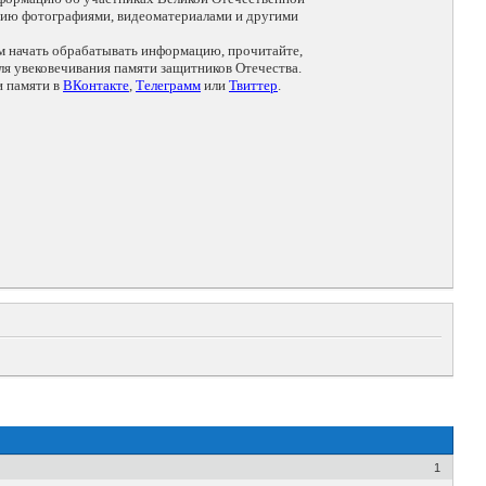
цию фотографиями, видеоматериалами и другими
ем начать обрабатывать информацию, прочитайте,
я увековечивания памяти защитников Отечества.
и памяти в
ВКонтакте
,
Телеграмм
или
Твиттер
.
1