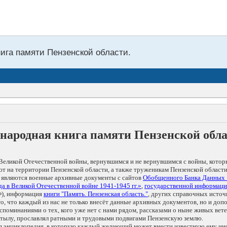
нига памяти Пензенской области.
народная книга памяти Пензенской обл
Великой Отечественной войны, вернувшимся и не вернувшимся с войны, котор
т на территории Пензенской области, а также труженикам Пензенской области
 являются военные архивные документы с сайтов
Обобщенного Банка Данных
а в Великой Отечественной войне 1941-1945 гг.»
,
государственной информаци
), информация
книги "Память. Пензенская область."
, других справочных источ
 то, что каждый из нас не только внесёт данные архивных документов, но и 
оминаниями о тех, кого уже нет с нами рядом, рассказами о ныне живых ветер
в тылу, прославлял ратными и трудовыми подвигами Пензенскую землю.
ая энциклопедия, в которую каждый желающий может внести известную ему и