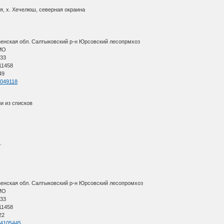
я, х. Хечелюш, северная окраина
енская обл. Салтыковский р-н Юрсовский лесопрмхоз
АМО
 33
11458
49
=5049118
и из списков
р.
енская обл. Салтыковский р-н Юрсовский лесопромхоз
АМО
 33
11458
22
=74105445