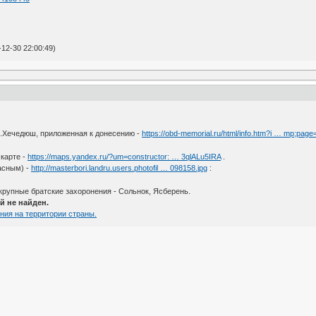
12-30 22:00:49)
х.Хечедюш, приложенная к донесению -
https://obd-memorial.ru/html/info.htm?i … mp;page
карте -
https://maps.yandex.ru/?um=constructor: … 3qlALu5IRA
.
асным) -
http://masterbori.landru.users.photofil … 098158.jpg
:
упные братские захоронения - Сольнок, Ясберень.
й не найден.
ния на территории страны.