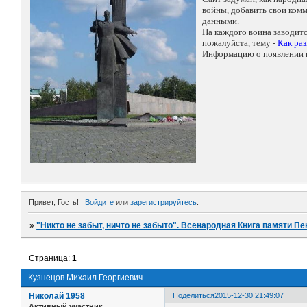
войны, добавить свои ко
данными.
На каждого воина заводит
пожалуйста, тему -
Как ра
Информацию о появлении н
Привет, Гость!
Войдите
или
зарегистрируйтесь
.
»
"Никто не забыт, ничто не забыто". Всенародная Книга памяти Пе
Страница:
1
Кузнецов Михаил Георгиевич
Николай 1958
Поделиться
2015-12-30 21:49:07
Активный участник