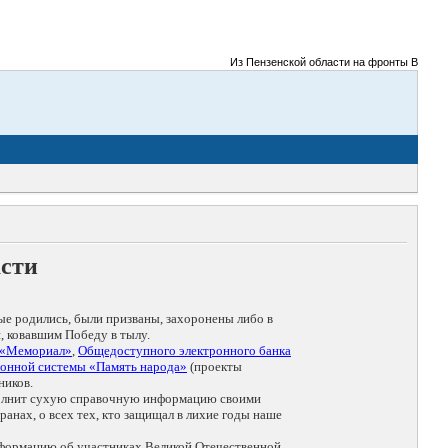
Из Пензенской области на фронты Великой О
асти
ые родились, были призваны, захоронены либо в
, ковавшим Победу в тылу.
 «Мемориал»
,
Общедоступного электронного банка
онной системы «Память народа»
(проекты
ников.
дополнит сухую справочную информацию своими
анах, о всех тех, кто защищал в лихие годы наше
нформацию об участниках Великой Отечественной