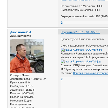
На памятнике в с.Матчерка - НЕТ.
В дополнительном списке - НЕТ.
Отредактировано Николай 1958 (2015-
0
Дворянкин С.А.
Поделиться
2015-12-30 23:56:51
Администратор
Здравствуйте, Николай Семёнович!
Схема захоронения М.Г.Кузнецова у 
Ясладань и Яскишер на современной 
Хечедюш на карте 1943г. (выделен кр
Согласно ОБД Мемориал ближайшие кр
М.Г.Кузнецов в списказ захоронени
См.также
Венгрия. Воинские захороне
Откуда:
г.Пенза
Зарегистрирован
: 2010-01-24
0
Приглашений:
0
Сообщений:
17075
Уважение:
[+1523/-6]
Позитив:
[+5483/-0]
Провел на форуме:
9 месяцев 22 дня
Последний визит:
2026-07-08 15:06:26