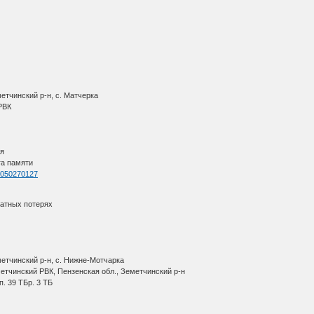
етчинский р-н, с. Матчерка
 РВК
ия
га памяти
=1050270127
ратных потерях
метчинский р-н, с. Нижне-Мотчарка
метчинский РВК, Пензенская обл., Земетчинский р-н
п. 39 ТБр. 3 ТБ