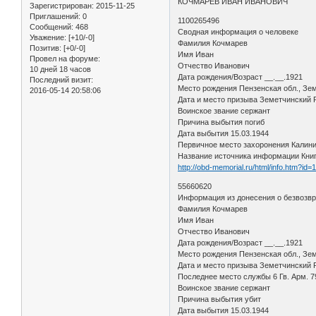
КОЧМАРЕВ ИВАН ИВАНОВИЧ
Зарегистрирован
: 2015-11-25
Приглашений:
0
1100265496
Сообщений:
468
Сводная информация о человеке
Уважение:
[+10/-0]
Фамилия Кочмарев
Позитив:
[+0/-0]
Имя Иван
Провел на форуме:
Отчество Иванович
10 дней 18 часов
Дата рождения/Возраст __.__.1921
Последний визит:
Место рождения Пензенская обл., Зем
2016-05-14 20:58:06
Дата и место призыва Земетчинский
Воинское звание сержант
Причина выбытия погиб
Дата выбытия 15.03.1944
Первичное место захоронения Калини
Название источника информации Кни
http://obd-memorial.ru/html/info.htm?id
55660620
Информация из донесения о безвозв
Фамилия Кочмарев
Имя Иван
Отчество Иванович
Дата рождения/Возраст __.__.1921
Место рождения Пензенская обл., Зем
Дата и место призыва Земетчинский Р
Последнее место службы 6 Гв. Арм. 7
Воинское звание сержант
Причина выбытия убит
Дата выбытия 15.03.1944