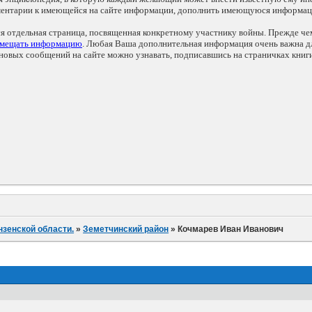
мментарии к имеющейся на сайте информации, дополнить имеющуюся информа
ся отдельная страница, посвященная конкретному участнику войны. Прежде ч
змещать информацию
. Любая Ваша дополнительная информация очень важна дл
овых сообщений на сайте можно узнавать, подписавшись на страничках книг
нзенской области.
»
Земетчинский район
»
Кочмарев Иван Иванович