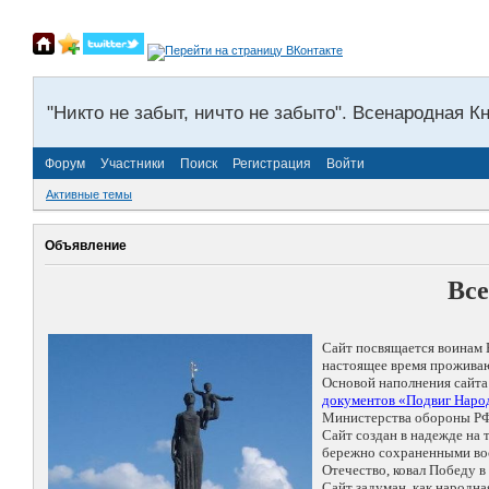
"Никто не забыт, ничто не забыто". Всенародная К
Форум
Участники
Поиск
Регистрация
Войти
Активные темы
Объявление
Все
Сайт посвящается воинам 
настоящее время проживаю
Основой наполнения сайта
документов «Подвиг Народ
Министерства обороны РФ
Сайт создан в надежде на
бережно сохраненными восп
Отечество, ковал Победу 
Сайт задуман, как народн