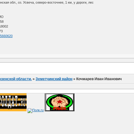
кая обл., оз. Усвеча, северо-восточнее, 1 км, у дороги, лес
АМО
 58
 18002
73
=55660620
нзенской области.
»
Земетчинский район
»
Кочмарев Иван Иванович