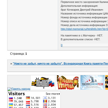
Первичное место захоронения Калининс
Дополнительная информация:
брат Кочмарев Дмитрий Иванович
Название источника информации Ц
Номер фонда источника информации
Номер описи источника информации
Номер дела источника информации 3
http://obd-memorial.ru/html/info.htm?id
На памятнике в с.Матчерка - НЕТ.
В дополнительном списке -НЕТ.
0
Страница:
1
»
"Никто не забыт, ничто не забыто". Всенародная Книга памяти Пе