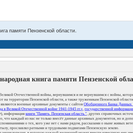
нига памяти Пензенской области.
народная книга памяти Пензенской обл
Великой Отечественной войны, вернувшимся и не вернувшимся с войны, котор
т на территории Пензенской области, а также труженикам Пензенской области
 являются военные архивные документы с сайтов
Обобщенного Банка Данных
а в Великой Отечественной войне 1941-1945 гг.»
,
государственной информаци
), информация
книги "Память. Пензенская область."
, других справочных источ
 то, что каждый из нас не только внесёт данные архивных документов, но и 
оминаниями о тех, кого уже нет с нами рядом, рассказами о ныне живых ветер
в тылу, прославлял ратными и трудовыми подвигами Пензенскую землю.
ая энциклопедия, в которую каждый желающий может внести известную ему и