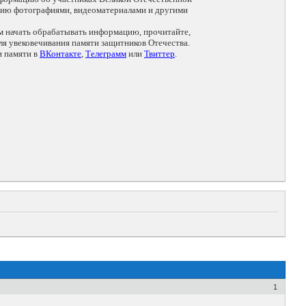
цию фотографиями, видеоматериалами и другими
ем начать обрабатывать информацию, прочитайте,
я увековечивания памяти защитников Отечества.
и памяти в
ВКонтакте
,
Телеграмм
или
Твиттер
.
1