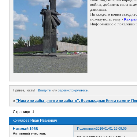
войны, добавить свои ко
данными.
На каждого воина заводит
пожалуйста, тему -
Как ра
Информацию о появлении н
Привет, Гость!
Войдите
или
зарегистрируйтесь
.
»
"Никто не забыт, ничто не забыто". Всенародная Книга памяти Пе
Страница:
1
Кочмарев Иван Иванович
Николай 1958
Поделиться
2016-01-01 16:09:06
Активный участник