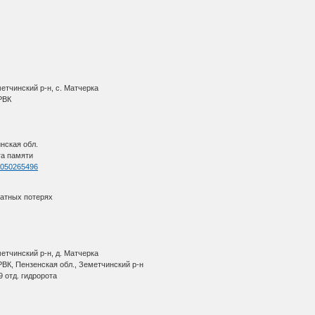
етчинский р-н, с. Матчерка
 РВК
нская обл.
га памяти
=1050265496
ратных потерях
етчинский р-н, д. Матчерка
ВК, Пензенская обл., Земетчинский р-н
9 отд. гидророта