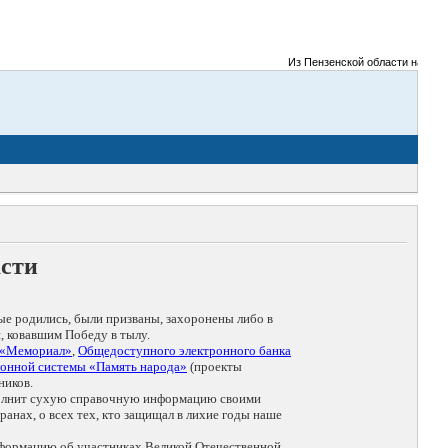
Из Пензенской области на фронт
асти
ые родились, были призваны, захоронены либо в
, ковавшим Победу в тылу.
 «Мемориал»
,
Общедоступного электронного банка
онной системы «Память народа»
(проекты
ников.
дополнит сухую справочную информацию своими
анах, о всех тех, кто защищал в лихие годы наше
нформацию об участниках Великой Отечественной