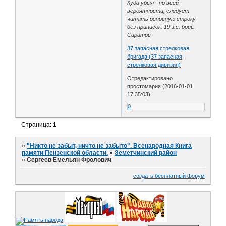
Куда убыл - по всей
вероятности, следует
читать основную строку
без приписок: 19 з.с. бриг.
Саратов
37 запасная стрелковая
бригада (37 запасная
стрелковая дивизия)
Отредактировано
простомария (2016-01-01
17:35:03)
0
Страница:
1
»
"Никто не забыт, ничто не забыто". Всенародная Книга
памяти Пензенской области.
»
Земетчинский район
»
Сергеев Емельян Фролович
создать бесплатный форум