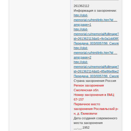
261362112
Информация о захоронении:
http://obd-
memorial.ru/html/info.htm?id …
amp;page=1
http://obd-
memorial.ru/memorial/fullimage?
id=261362113&id1=9c0a1dd08f1276940
Передача_003/0057/96_Смоленская_о
http://obd-
memorial.ru/html/info.htm?id …
amp;page=2
http://obd-
memorial.ru/memorial/fullimage?
id=261362114&id1=85e86e8be2cb8e18
Передача_003/0057/96_Смоленская_о
Страна захоронения Россия
Регион захоронения
Смоленская обл.
Номер захоронения в ВМЦ
67-157
Первичное место
захоронения Рославльский р-
н, д. Екимовичи
Дата создания современного
места захоронения
__.__.1952