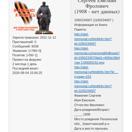
Фролович
(1908 - нет данных)
1050234007 (1100234007 )
Информация из Книги
Памяти:
http://obd-
Зарегистрирован
: 2011-11-12
memorial.ru/html/info.htm?
Приглашений:
0
id=1050234007
Сообщений:
6036
http://obd-
Уважение:
[+780/-0]
memorial.ru/memorial/fullimage?
Позитив:
[+56/-1]
id=1050233970&id1=4050e39b484fb9e
Провел на форуме:
том С/00000152.png
2 месяца 1 день
http://obd-
Последний визит:
memorial.ru/html/info.htm?id …
2026-08-04 15:06:25
p;page=153
http://obd-
memorial.ru/html/info.htm?
id=1100234007
Фамилия Сергеев
Имя Емельян
Отчество Фролович
Дата рождения/Возраст
__.__.1908
Место рождения Пензенская
обл., Земетчинский р-н
Дата и место призыва