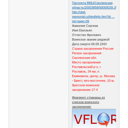
Паспорта ВМЦ/Смоленская
область/20003858/00000039.JPG
http://obd-
memorial.ru/html/info.htm?id …
mp;page=39
Фамилия Сергеев
Имя Емельян
Отчество Фролович
Воинское звание рядовой
Дата смерти 06.09.1943
Страна захоронения Россия
Регион захоронения
Смоленская обл.
Место захоронения
Рославльский р-н, г.
Рославль, 34 км, п.
Екимовичи, центр, ш. Москва
- Брест, юго-восточнее, 10 м,
братское воинское
захоронение 17-4
Фрагмент страницы из
списков воинского
захоронения: