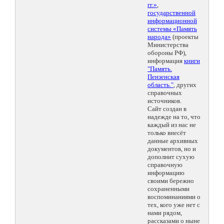
гг.»
,
государственной
информационной
системы «Память
народа»
(проекты
Министерства
обороны РФ),
информация
книги
"Память.
Пензенская
область."
, других
справочных
источников.
Сайт создан в
надежде на то, что
каждый из нас не
только внесёт
данные архивных
документов, но и
дополнит сухую
справочную
информацию
своими бережно
сохраненными
воспоминаниями о
тех, кого уже нет с
нами рядом,
рассказами о ныне