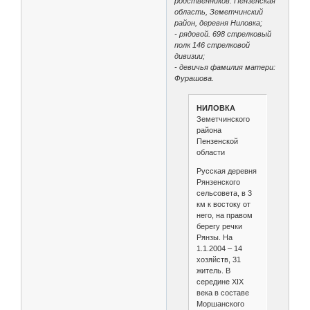
родственников: Пензенская
область, Земетчинский
район, деревня Ниловка;
- рядовой. 698 стрелковый
полк 146 стрелковой
дивизии;
- девичья фамилия матери:
Фурашова.
НИЛОВКА
Земетчинского
района
Пензенской
области
Русская деревня
Рянзенского
сельсовета, в 3
км к востоку от
него, на правом
берегу речки
Рянзы. На
1.1.2004 – 14
хозяйств, 31
житель. В
середине XIX
века в составе
Моршанского