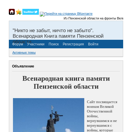
Из Пензенской области на фронты Великой Отече
"Никто не забыт, ничто не забыто".
Всенародная Книга памяти Пензенской
области.
Форум
Участники
Поиск
Регистрация
Войти
Активные темы
Объявление
Всенародная книга памяти
Пензенской области
Сайт посвящается
воинам Великой
Отечественной
войны,
вернувшимся и не
вернувшимся с
войны, которые