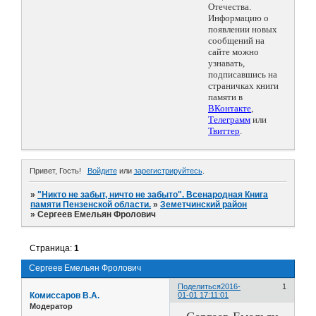
Отечества.
Информацию о
появлении новых
сообщений на
сайте можно
узнавать,
подписавшись на
страничках книги
памяти в
ВКонтакте
,
Телеграмм
или
Твиттер
.
Привет, Гость!
Войдите
или
зарегистрируйтесь
.
»
"Никто не забыт, ничто не забыто". Всенародная Книга
памяти Пензенской области.
»
Земетчинский район
»
Сергеев Емельян Фролович
Страница:
1
Сергеев Емельян Фролович
Поделиться
2016-
1
Комиссаров В.А.
01-01 17:11:01
Модератор
Сергеев Емельян