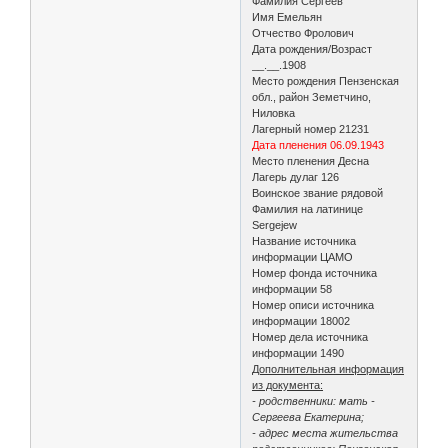
Фамилия Сергеев
Имя Емельян
Отчество Фролович
Дата рождения/Возраст
__.__.1908
Место рождения Пензенская
обл., район Земетчино,
Ниловка
Лагерный номер 21231
Дата пленения 06.09.1943
Место пленения Десна
Лагерь дулаг 126
Воинское звание рядовой
Фамилия на латинице
Sergejew
Название источника
информации ЦАМО
Номер фонда источника
информации 58
Номер описи источника
информации 18002
Номер дела источника
информации 1490
Дополнительная информация
из документа:
- родственники: мать -
Сергеева Екатерина;
- адрес места жительства