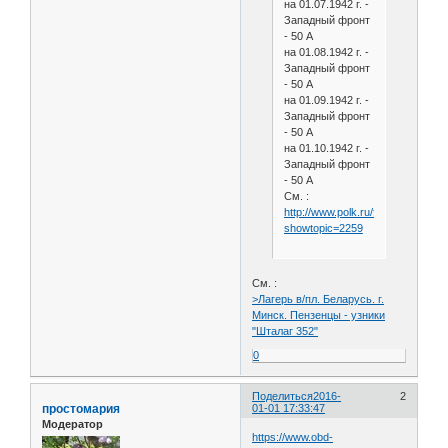
на 01.07.1942 г. -
Западный фронт
- 50 А
на 01.08.1942 г. -
Западный фронт
- 50 А
на 01.09.1942 г. -
Западный фронт
- 50 А
на 01.10.1942 г. -
Западный фронт
- 50 А
См. :
http://www.polk.ru/forum/index.ph
showtopic=2259
См. :
>Лагерь в/пл. Беларусь. г.
Минск. Пензенцы - узники
"Шталаг 352"
0
Поделиться
2016-
2
простомария
01-01 17:33:47
Модератор
https://www.obd-