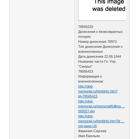
78565220
Донесения о безвозвратных
потерях
Номер донесения 78973
Тип донесения Донесения о
военнопленных
Дата донесения 22.09.1944
Название части Гл. Упр.
"Смерш"
78565423
Информация о
военнопленном:
http://obd-
memorial.ru/html/info.htm?
id=78565423
http://obd-
memorial.ru/memorial/fullima …
000027.jpg
http://obd-
memorial.ru/html/info.htm?id …
mp;page=26
Фамилия Сергеев
Имя Емельян