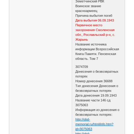
Земетчинский РВК
Воинское звание
красноармеец
Причина выбытия погиб
Дата выбытия 06.09.1943
Первичное место
захоронения Смоленская
обл., Рославльский р-н, с.
Жарынь
Название источника
информации Всероссийская
Книга Памяти. Пензенская
область. Том 7
3074709
Донесения о безвозвратных
потерях
Номер донесения 36688
Тип донесения Донесения о
безвозвратных потерях
Дата донесения 19.09.1943
Название части 146 сд
3075063
Информация из донесения о
безвозвратных потерях:
http://obd-
memorial.ru/html/info.htm?
id=3075063
http://obd-