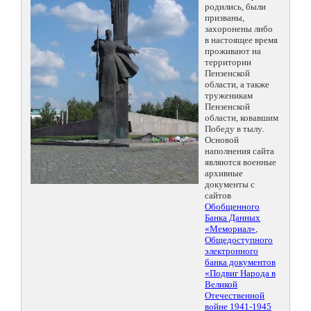
родились, были
призваны,
захоронены либо
в настоящее время
проживают на
территории
Пензенской
области, а также
труженикам
Пензенской
области, ковавшим
Победу в тылу.
Основой
наполнения сайта
являются военные
архивные
документы с
сайтов
Обобщенного
Банка Данных
«Мемориал»
,
Общедоступного
электронного
банка документов
«Подвиг Народа в
Великой
Отечественной
войне 1941-1945