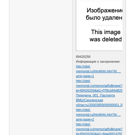
89426258
Информация о захоронении:
http://obd-
memorial.ru/html/info.htm?id …
amp;page=1
http://obd-
memorial.ru/memorial/fullimage?
id=89426259&id1=f7f9cb84d8256a8c30ff
Передача_001_Паспорта
ВМЦ/Смоленская
область/20003858/00000001.JPG
http://obd-
memorial.ru/html/info.htm?id …
amp;page=2
http://obd-
memorial.ru/memorial/fullimage?
id=89426260&id1=8da0691425f7254f831