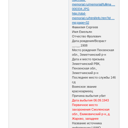
memorial.ru/memorial/fullima …
000334.JPG
http://obd-
memorial.ru/html/info.htm?id …
mp;page=32
Фамилия Сергеев
Имя Емельян
Отчество Фролович
Дата рождения/Возраст
__.__.1908
Место рождения Пензенская
обл., Земетчинский р-н
Дата и место призыва
Земетчинский РВК,
Пензенская обл.,
Земетчинский р-н
Последнее место службы 146
сд
Воинское звание
красноармеец
Причина выбытия убит
Дата выбытия 06.09.1943
Первичное место
захоронения Смоленская
обл., Екимовичский р-н, д.
Жарово, западнее
Название источника
информации ЦАМО