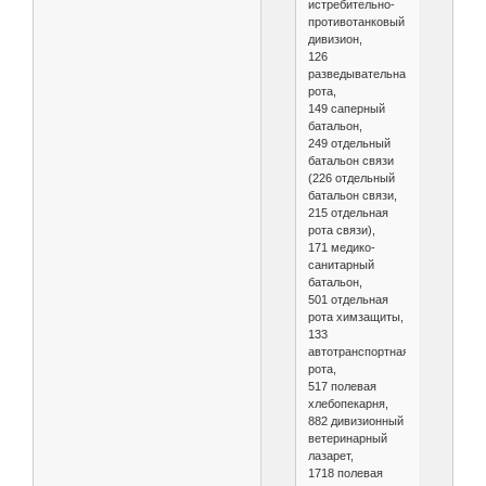
истребительно-
противотанковый
дивизион,
126
разведывательная
рота,
149 саперный
батальон,
249 отдельный
батальон связи
(226 отдельный
батальон связи,
215 отдельная
рота связи),
171 медико-
санитарный
батальон,
501 отдельная
рота химзащиты,
133
автотранспортная
рота,
517 полевая
хлебопекарня,
882 дивизионный
ветеринарный
лазарет,
1718 полевая