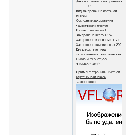
Дата последнего захоронения
__.__.1955
Вид захоронения братская
могила
Состояние захоронения
удовлетворительное
Количество могил 1
Захоронено всего 1374
Захоронено известных 1174
Захоронено неизвестных 200
Кто шефствует над
захоронением Екимовичская
школа-интернат; с/з
"Екимовичский"
Фрагмент страницы Учетной
карточки воинского
захоронения: