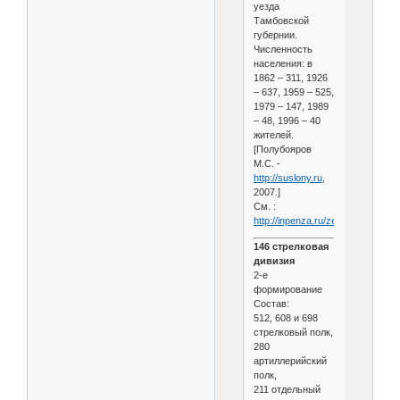
уезда
Тамбовской
губернии.
Численность
населения: в
1862 – 311, 1926
– 637, 1959 – 525,
1979 – 147, 1989
– 48, 1996 – 40
жителей.
[Полубояров
М.С. -
http://suslony.ru
,
2007.]
См. :
http://inpenza.ru/zemetchino/nilo
146 стрелковая
дивизия
2-е
формирование
Состав:
512, 608 и 698
стрелковый полк,
280
артиллерийский
полк,
211 отдельный