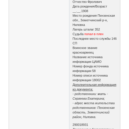
Отчество Фролович
Дата рождения/Возраст
__.__.1908
Место рождения Пензенская
обл., Земетчинский р-н,
Ниловка
Лагерь шталаг 352
Судьба
попал в плен
Последнее место службы 146
СП
Воинское звание
красноармеец
Название источника
информации ЦАМО
Номер фонда источника
информации 58
Номер описи источника
информации 18002
Дополнительная информация
из документа:
- родственники: мать -
Сергеева Екатерина;
- адрес места жительства
родственников: Пензенская
область, Земетчинский
район, Ниловка.
290018931