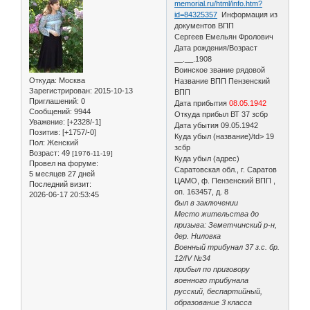
memorial.ru/html/info.htm?
id=84325357
Информация из
документов ВПП
Сергеев Емельян Фролович
Дата рождения/Возраст
__.__.1908
Воинское звание рядовой
Откуда:
Москва
Название ВПП Пензенский
Зарегистрирован
: 2015-10-13
ВПП
Приглашений:
0
Дата прибытия
08.05.1942
Сообщений:
9944
Откуда прибыл ВТ 37 зсбр
Уважение:
[+2328/-1]
Дата убытия 09.05.1942
Позитив:
[+1757/-0]
Куда убыл (название)/td> 19
Пол:
Женский
зсбр
Возраст:
49
[1976-11-19]
Куда убыл (адрес)
Провел на форуме:
Саратовская обл., г. Саратов
5 месяцев 27 дней
ЦАМО, ф. Пензенский ВПП ,
Последний визит:
оп. 163457, д. 8
2026-06-17 20:53:45
был в заключении
Место жительства до
призыва: Земетчинский р-н,
дер. Ниловка
Военный трибунал 37 з.с. бр.
12/IV №34
прибыл по приговору
военного трибунала
русский, беспартийный,
образование 3 класса