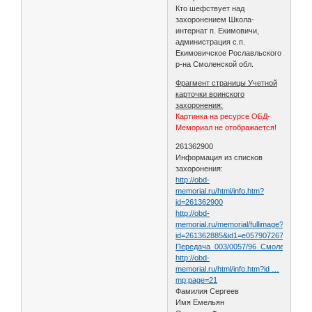
Кто шефствует над
захоронением Школа-
интернат п. Екимовичи,
администрация с.п.
Екимовичское Рославльского
р-на Смоленской обл.
Фрагмент страницы Учетной
карточки воинского
захоронения:
Картинка на ресурсе ОБД-
Мемориал не отображается!
261362900
Информация из списков
захоронения:
http://obd-
memorial.ru/html/info.htm?
id=261362900
http://obd-
memorial.ru/memorial/fullimage?
id=261362885&id1=e05790726704e8ca
Передача_003/0057/96_Смоленская_о
http://obd-
memorial.ru/html/info.htm?id …
mp;page=21
Фамилия Сергеев
Имя Емельян