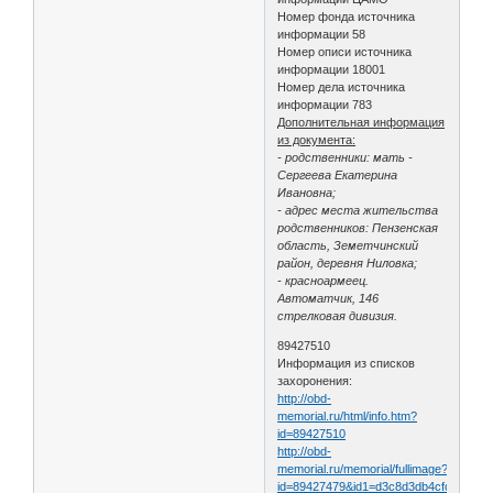
Номер фонда источника
информации 58
Номер описи источника
информации 18001
Номер дела источника
информации 783
Дополнительная информация
из документа:
- родственники: мать -
Сергеева Екатерина
Ивановна;
- адрес места жительства
родственников: Пензенская
область, Земетчинский
район, деревня Ниловка;
- красноармеец.
Автоматчик, 146
стрелковая дивизия.
89427510
Информация из списков
захоронения:
http://obd-
memorial.ru/html/info.htm?
id=89427510
http://obd-
memorial.ru/memorial/fullimage?
id=89427479&id1=d3c8d3db4cfc902c3c