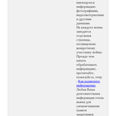
имеющуюся
информацию
фотографиями,
видеоматериалами
и другими
данными.
На каждого воина
заводится
отдельная
страница,
посвященная
конкретному
участнику войны.
Прежде чем
начать
обрабатывать
информацию,
прочитайте,
пожалуйста, тему
-
Как размещать
информацию
.
Любая Ваша
дополнительная
информация очень
важна для
увековечивания
памяти
защитников