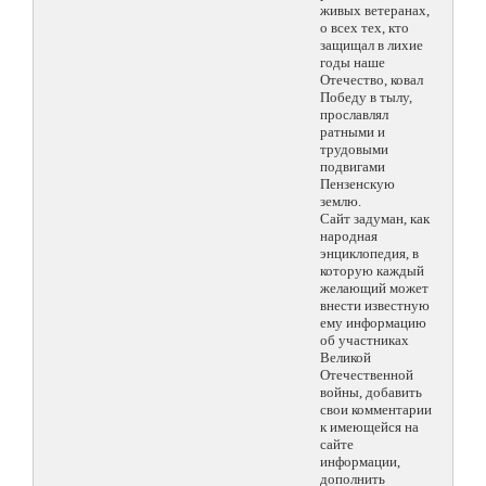
живых ветеранах,
о всех тех, кто
защищал в лихие
годы наше
Отечество, ковал
Победу в тылу,
прославлял
ратными и
трудовыми
подвигами
Пензенскую
землю.
Сайт задуман, как
народная
энциклопедия, в
которую каждый
желающий может
внести известную
ему информацию
об участниках
Великой
Отечественной
войны, добавить
свои комментарии
к имеющейся на
сайте
информации,
дополнить