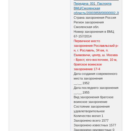
Передача_001_Паспорта
ВМЦ/Смоленская
область/20003858/00000002.JPG
Страна захоронения Россия
Регион захоронения
Смоленская обл.
Номер захоронения в ВМЦ
67-157/2014
Первичное место
захоронения Рославльский р-
н, г. Рославль, 34 км, п.
Екимовичи, центр, ш. Москва
- Брест, юго-восточнее, 10 м,
братское воинское
захоронение 17-4
Дата создания современного
места захоронения
__.__.1952
Дата последнего захоронения
__.__.1955
Вид захоронения братское
воинское захоронение
Состояние захоронения
удовлетворительное
Количество могил 1
Захоронено всего 1577
Захоронено известных 1577
Захоронено неизвестных 0