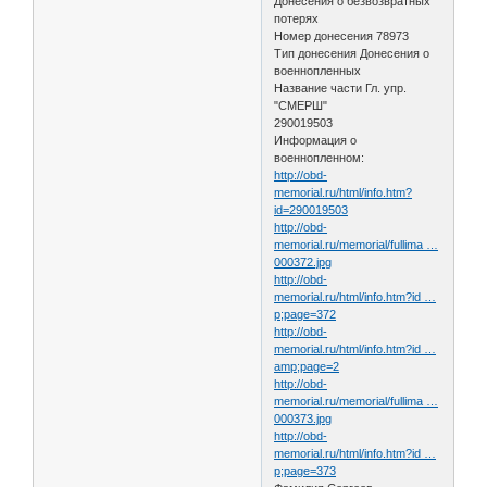
Донесения о безвозвратных
потерях
Номер донесения 78973
Тип донесения Донесения о
военнопленных
Название части Гл. упр.
"СМЕРШ"
290019503
Информация о
военнопленном:
http://obd-
memorial.ru/html/info.htm?
id=290019503
http://obd-
memorial.ru/memorial/fullima …
000372.jpg
http://obd-
memorial.ru/html/info.htm?id …
p;page=372
http://obd-
memorial.ru/html/info.htm?id …
amp;page=2
http://obd-
memorial.ru/memorial/fullima …
000373.jpg
http://obd-
memorial.ru/html/info.htm?id …
p;page=373