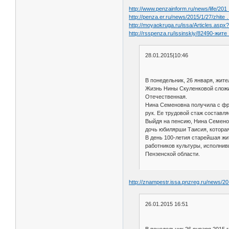
http://www.penzainform.ru/news/life/201 
http://penza.er.ru/news/2015/1/27/zhite 
http://moyaokruga.ru/issa/Articles.aspx
http://rsspenza.ru/issinskiy/82490-жит
28.01.2015|10:46
В понедельник, 26 января, жит
Жизнь Нины Скуленковой сложил
Отечественная.
Нина Семеновна получила с фро
рук. Ее трудовой стаж составля
Выйдя на пенсию, Нина Семенов
дочь юбилярши Таисия, которая
В день 100-летия старейшая жи
работников культуры, исполни
Пензенской области.
http://znampestr.issa.pnzreg.ru/news/2
26.01.2015 16:51