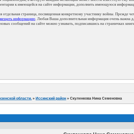
мментарии к имеющейся на сайте информации, дополнить имеющуюся информа
ся отдельная страница, посвященная конкретному участнику войны. Прежде ч
змещать информацию
. Любая Ваша дополнительная информация очень важна дл
овых сообщений на сайте можно узнавать, подписавшись на страничках книг
нзенской области.
»
Иссинский район
»
Скуленкова Нина Семеновна