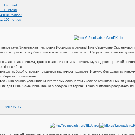
… letie.html
… 00-letiem/
?articleId=35852
е … 100-летием
ельнице села Знаменская Пестровка Иссинского района Нине Семеновне Скуленковой 
ась непросто, как у большинства женщин ее поколения. Супружеское счастье длилось
нта лишь два письма, третье было с известием о гибели мужа. Двоих детей ей пришл
ет более 40 лет.
на до глубокой старости трудилась на личном подворье. Именно благодаря активному 
 оберегает покой мамы.
тельница района услышала много теплых слов, в том числе от официальных лиц, кото
вших для Нины Семеновны песню о солдатских вдовах. Такое внимание растрогало же
0 … 6/18112112