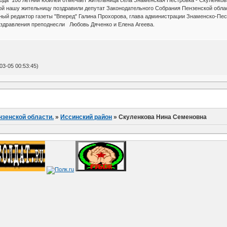
года 100 летний юбилей отмечает жительница села Знаменская Пестровка - Скуленко
нашу жительницу поздравили депутат Законодательного Собрания Пензенской облас
ный редактор газеты "Вперед" Галина Прохорова, глава администрации Знаменско-Пе
оздравления преподнесли Любовь Дяченко и Елена Агеева.
3-05 00:53:45)
нзенской области.
»
Иссинский район
»
Скуленкова Нина Семеновна