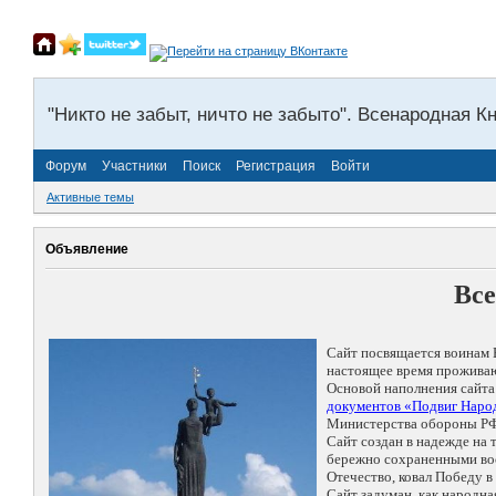
"Никто не забыт, ничто не забыто". Всенародная К
Форум
Участники
Поиск
Регистрация
Войти
Активные темы
Объявление
Все
Сайт посвящается воинам 
настоящее время проживаю
Основой наполнения сайта
документов «Подвиг Народ
Министерства обороны РФ
Сайт создан в надежде на
бережно сохраненными восп
Отечество, ковал Победу 
Сайт задуман, как народн