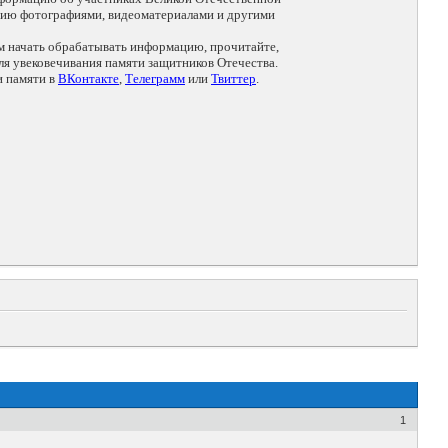
цию фотографиями, видеоматериалами и другими
ем начать обрабатывать информацию, прочитайте,
я увековечивания памяти защитников Отечества.
и памяти в
ВКонтакте
,
Телеграмм
или
Твиттер
.
1