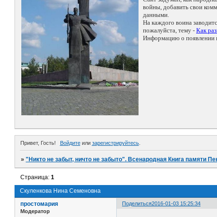
войны, добавить свои ко
данными.
На каждого воина заводит
пожалуйста, тему -
Как ра
Информацию о появлении н
Привет, Гость!
Войдите
или
зарегистрируйтесь
.
»
"Никто не забыт, ничто не забыто". Всенародная Книга памяти Пе
Страница:
1
Скуленкова Нина Семеновна
простомария
Поделиться
2016-01-03 15:25:34
Модератор