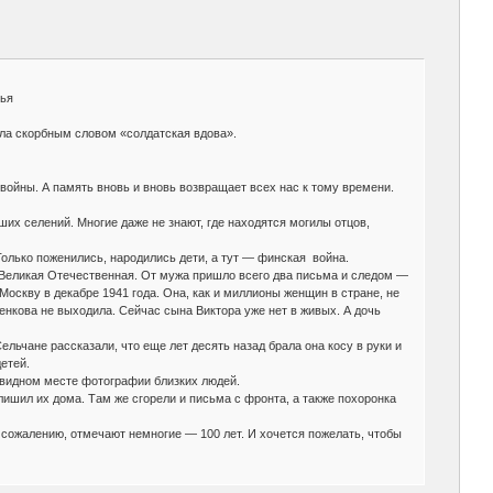
тья
ала скорбным словом «солдатская вдова».
войны. А память вновь и вновь возвращает всех нас к тому времени.
х селений. Многие даже не знают, где находятся могилы отцов,
лько поженились, народились дети, а тут — финская война.
сь Великая Отечественная. От мужа пришло всего два письма и следом —
оскву в декабре 1941 года. Она, как и миллионы женщин в стране, не
енкова не выходила. Сейчас сына Виктора уже нет в живых. А дочь
льчане рассказали, что еще лет десять назад брала она косу в руки и
етей.
 видном месте фотографии близких людей.
лишил их дома. Там же сгорели и письма с фронта, а также похоронка
к сожалению, отмечают немногие — 100 лет. И хочется пожелать, чтобы