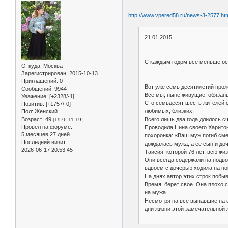
http://www.vpered58.ru/news-3-2577.ht
21.01.2015
С каждым годом все меньше ост
Откуда:
Москва
Зарегистрирован
: 2015-10-13
Приглашений:
0
Вот уже семь десятилетий прол
Сообщений:
9944
Все мы, ныне живущие, обязан
Уважение:
[+2328/-1]
Сто семьдесят шесть жителей с
Позитив:
[+1757/-0]
любимых, близких.
Пол:
Женский
Возраст:
49
Всего лишь два года длилось 
[1976-11-19]
Провел на форуме:
Проводила Нина своего Харитон
5 месяцев 27 дней
похоронка: «Ваш муж погиб сме
Последний визит:
дождалась мужа, а ее сын и до
2026-06-17 20:53:45
Таисия, которой 76 лет, всю жи
Они всегда содержали на подвор
вдвоем с дочерью ходила на пок
На днях автор этих строк побы
Время берет свое. Она плохо с
на мужа.
Несмотря на все выпавшие на е
дни жизни этой замечательной 