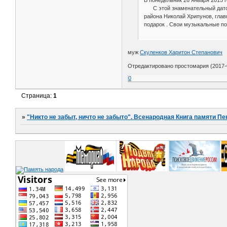
В понедельник 26 января 2015 
С этой знаменательный датой 
района Николай Хрипунов, глав
подарок . Свои музыкальные п
муж
Скуленков Харитон Степанович
Отредактировано простомария (2017-0
0
Страница:
1
»
"Никто не забыт, ничто не забыто". Всенародная Книга памяти Пе