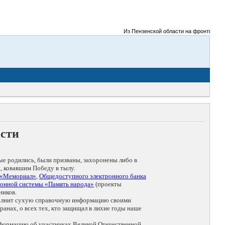
Из Пензенской области на фронты Велико
асти
ые родились, были призваны, захоронены либо в
, ковавшим Победу в тылу.
 «Мемориал»
,
Общедоступного электронного банка
онной системы «Память народа»
(проекты
ников.
дополнит сухую справочную информацию своими
анах, о всех тех, кто защищал в лихие годы наше
нформацию об участниках Великой Отечественной