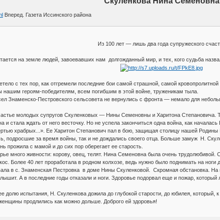
Скуленкова Нина Семеновна
ml
Вперед. Газета Иссинского района
Из 100 лет — лишь два года супружеского счас
ается на земле людей, завоевавших нам долгожданный мир, и тех, кого судьба назв
етело с тех пор, как отгремели последние бои самой страшной, самой кровопролитной 
ы нашим героям-победителям, всем погибшим в этой войне, труженикам тыла.
ел Знаменско-Пестровского сельсовета не вернулись с фронта — немало для небольши
счастье молодых супругов Скуленковых — Нины Семеновны и Харитона Степановича. То
а и стала ждать от него весточку. Но не успела закончиться одна война, как начала
ртью храбрых...». Ее Харитон Степанович пал в бою, защищая столицу нашей Родины М
чь, подросшие за время войны, так и не дождались своего отца. Больше замуж Н. Скул
знь прожила с мамой и до сих пор оберегает ее старость.
ье много живности: корову, овец, телят. Нина Семеновна была очень трудолюбивой. Се
ос. Более 40 лет проработала в родном колхозе, ведь нужно было поднимать на ноги д
вала в с. Знаменская Пестровка в доме Нины Скуленковой. Скромная обстановка. На
лышит. А в последние годы отказали и ноги. Здоровье подорвал еще и пожар, который 
е долю испытания, Н. Скуленкова дожила до глубокой старости, до юбилея, который, 
женщины продлились как можно дольше. Доброго ей здоровья!