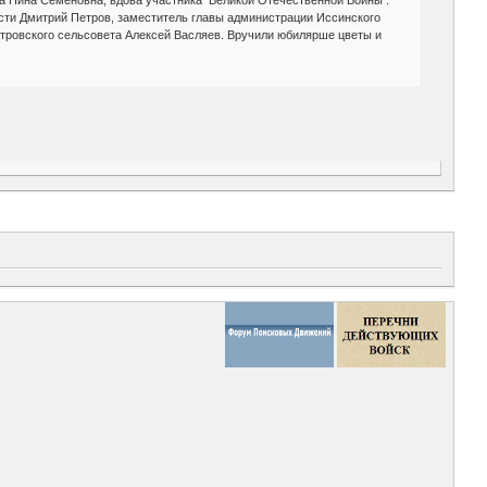
ва Нина Семеновна, вдова участника Великой Отечественной Войны .
ти Дмитрий Петров, заместитель главы администрации Иссинского
стровского сельсовета Алексей Васляев. Вручили юбилярше цветы и