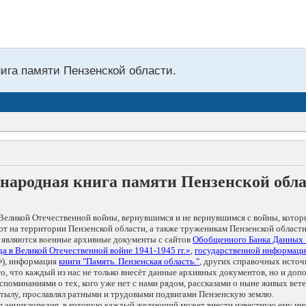
нига памяти Пензенской области.
народная книга памяти Пензенской обл
Великой Отечественной войны, вернувшимся и не вернувшимся с войны, котор
т на территории Пензенской области, а также труженикам Пензенской области
 являются военные архивные документы с сайтов
Обобщенного Банка Данных
а в Великой Отечественной войне 1941-1945 гг.»
,
государственной информаци
), информация
книги "Память. Пензенская область."
, других справочных источ
 то, что каждый из нас не только внесёт данные архивных документов, но и 
оминаниями о тех, кого уже нет с нами рядом, рассказами о ныне живых ветер
в тылу, прославлял ратными и трудовыми подвигами Пензенскую землю.
ая энциклопедия, в которую каждый желающий может внести известную ему и