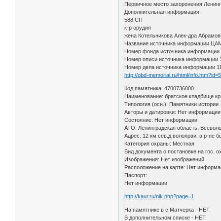
Первичное место захоронения Ленинг
Дополнительная информация:
588 СП
к-р орудия
жена Котельникова Алек-дра Абрамовн
Название источника информации Ц
Номер фонда источника информации
Номер описи источника информации
Номер дела источника информации 1
http://obd-memorial.ru/html/info.htm?id
Код памятника: 4700736000
Наименование: братское кладбище кр
Типология (осн.): Памятники истории
Авторы и датировки: Нет информаци
Состояние: Нет информации
АТО: Ленинградская область, Всевол
Адрес: 12 км сев.д.волоярви, в р-не 
Категория охраны: Местная
Вид документа о постановке на гос. 
Изображения: Нет изображений
Расположение на карте: Нет информ
Паспорт:
Нет информации
http://kaur.ru/nik.php?page=1
На памятнике в с.Матчерка - НЕТ.
В дополнительном списке - НЕТ.