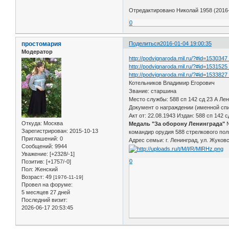
Отредактировано Николай 1958 (2016-
0
простомария
Поделиться
2016-01-04 19:00:35
Модератор
http://podvignaroda.mil.ru/?#id=153034
http://podvignaroda.mil.ru/?#id=153152
http://podvignaroda.mil.ru/?#id=153382
Котельников Владимир Егорович
Звание: старшина
Место службы: 588 сп 142 сд 23 А Ле
Документ о награждении (именной спис
Акт от: 22.08.1943 Издан: 588 сп 142 
Откуда:
Москва
Медаль "За оборону Ленинграда"
№
Зарегистрирован
: 2015-10-13
командир орудия 588 стрелкового пол
Приглашений:
0
Адрес семьи: г. Ленинград, ул. Жуковско
Сообщений:
9944
Уважение:
[+2328/-1]
0
Позитив:
[+1757/-0]
Пол:
Женский
Возраст:
49
[1976-11-19]
Провел на форуме:
5 месяцев 27 дней
Последний визит:
2026-06-17 20:53:45