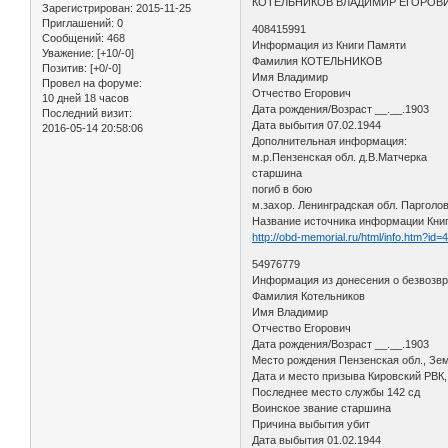
КОТЕЛЬНИКОВ ВЛАДИМИР ЕГОРОВ
Зарегистрирован
: 2015-11-25
Приглашений:
0
408415991
Сообщений:
468
Информация из Книги Памяти
Уважение:
[+10/-0]
Фамилия КОТЕЛЬНИКОВ
Позитив:
[+0/-0]
Имя Владимир
Провел на форуме:
Отчество Егорович
10 дней 18 часов
Дата рождения/Возраст __.__.1903
Последний визит:
Дата выбытия 07.02.1944
2016-05-14 20:58:06
Дополнительная информация:
м.р.Пензенская обл. д.В.Матчерка
старшина
погиб в бою
м.захор. Ленинградская обл. Парголо
Название источника информации Книга
http://obd-memorial.ru/html/info.htm?id
54976779
Информация из донесения о безвозв
Фамилия Котельников
Имя Владимир
Отчество Егорович
Дата рождения/Возраст __.__.1903
Место рождения Пензенская обл., Зем
Дата и место призыва Кировский РВК, 
Последнее место службы 142 сд
Воинское звание старшина
Причина выбытия убит
Дата выбытия 01.02.1944