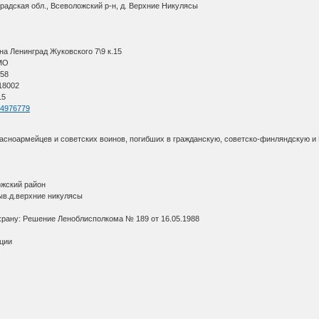
радская обл., Всеволожский р-н, д. Верхние Никулясы
а Ленинград Жуковского 7\9 к.15
АМО
 58
 18002
15
=54976779
асноармейцев и советских воинов, погибших в гражданскую, советско-финляндскую 
и
ожский район
быв.д.верхние никулясы
охрану: Решение Леноблисполкома № 189 от 16.05.1988
ации