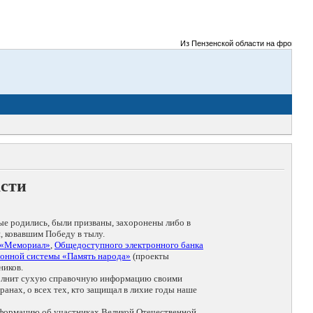
Из Пензенской области на фронты Вели
асти
ые родились, были призваны, захоронены либо в
, ковавшим Победу в тылу.
 «Мемориал»
,
Общедоступного электронного банка
онной системы «Память народа»
(проекты
ников.
дополнит сухую справочную информацию своими
анах, о всех тех, кто защищал в лихие годы наше
нформацию об участниках Великой Отечественной