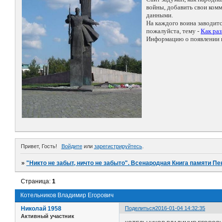
войны, добавить свои ко
данными.
На каждого воина заводит
пожалуйста, тему -
Как ра
Информацию о появлении н
Привет, Гость!
Войдите
или
зарегистрируйтесь
.
»
"Никто не забыт, ничто не забыто". Всенародная Книга памяти Пе
Страница:
1
Котельников Владимир Егорович
Николай 1958
Поделиться
2016-01-04 14:32:35
Активный участник