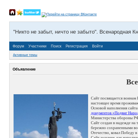
"Никто не забыт, ничто не забыто". Всенародная К
Форум
Участники
Поиск
Регистрация
Войти
Активные темы
Объявление
Все
Сайт посвящается воинам 
настоящее время проживаю
Основой наполнения сайта
документов «Подвиг Народ
Министерства обороны РФ
Сайт создан в надежде на
бережно сохраненными восп
Отечество, ковал Победу 
Сайт задуман, как народн