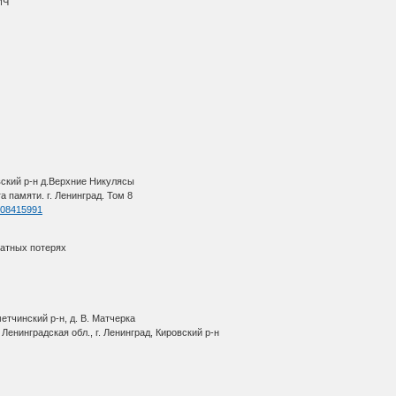
ИЧ
вский р-н д.Верхние Никулясы
 памяти. г. Ленинград. Том 8
=408415991
ратных потерях
етчинский р-н, д. В. Матчерка
Ленинградская обл., г. Ленинград, Кировский р-н