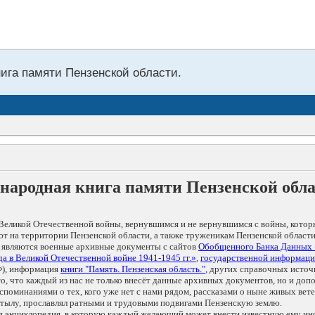
нига памяти Пензенской области.
народная книга памяти Пензенской обл
Великой Отечественной войны, вернувшимся и не вернувшимся с войны, котор
т на территории Пензенской области, а также труженикам Пензенской области
 являются военные архивные документы с сайтов
Обобщенного Банка Данных
а в Великой Отечественной войне 1941-1945 гг.»
,
государственной информаци
), информация
книги "Память. Пензенская область."
, других справочных источ
 то, что каждый из нас не только внесёт данные архивных документов, но и 
оминаниями о тех, кого уже нет с нами рядом, рассказами о ныне живых ветер
в тылу, прославлял ратными и трудовыми подвигами Пензенскую землю.
ая энциклопедия, в которую каждый желающий может внести известную ему и