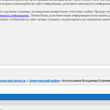
мментарии к имеющейся на сайте информации, дополнить имеющуюся информа
ся отдельная страница, посвященная конкретному участнику войны. Прежде ч
змещать информацию
. Любая Ваша дополнительная информация очень важна дл
овых сообщений на сайте можно узнавать, подписавшись на страничках книг
нзенской области.
»
Земетчинский район
»
Котельников Владимир Егорови