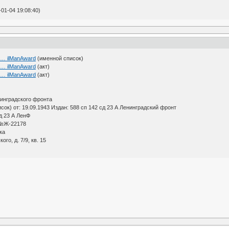
01-04 19:08:40)
7 … ilManAward
(именной список)
5 … ilManAward
(акт)
7 … ilManAward
(акт)
нинградского фронта
ок) от: 19.09.1943 Издан: 588 сп 142 сд 23 А Ленинградский фронт
сд 23 А ЛенФ
Ж-22178
ка
го, д. 7/9, кв. 15