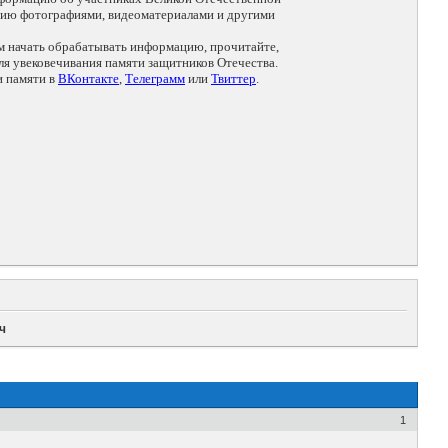
цию фотографиями, видеоматериалами и другими
ем начать обрабатывать информацию, прочитайте,
я увековечивания памяти защитников Отечества.
и памяти в
ВКонтакте
,
Телеграмм
или
Твиттер
.
ч
1