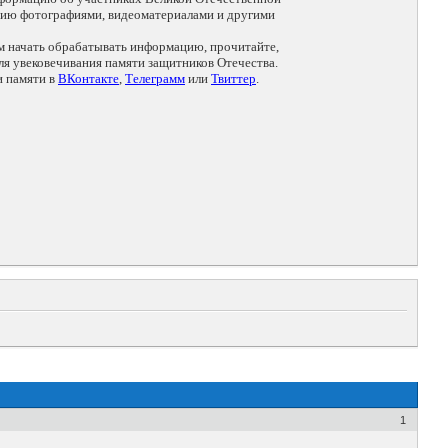
цию фотографиями, видеоматериалами и другими
ем начать обрабатывать информацию, прочитайте,
я увековечивания памяти защитников Отечества.
и памяти в
ВКонтакте
,
Телеграмм
или
Твиттер
.
1