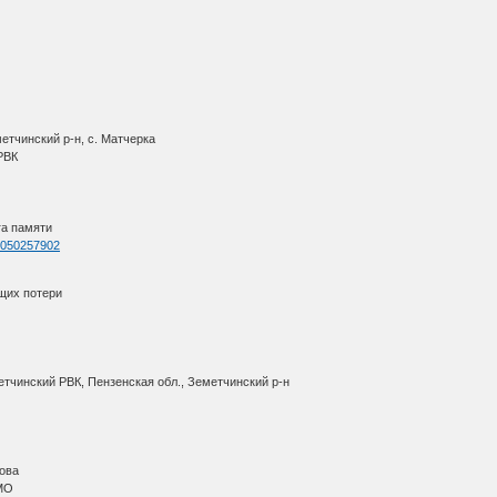
етчинский р-н, с. Матчерка
 РВК
га памяти
=1050257902
щих потери
етчинский РВК, Пензенская обл., Земетчинский р-н
ова
АМО