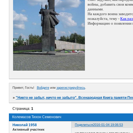
войны, добавить свои ко
данными.
На каждого воина заводит
пожалуйста, тему -
Как ра
Информацию о появлении н
Привет, Гость!
Войдите
или
зарегистрируйтесь
.
»
"Никто не забыт, ничто не забыто". Всенародная Книга памяти Пе
Страница:
1
Колемасов Тихон Семенович
Николай 1958
Поделиться
2016-01-04 19:06:53
Активный участник