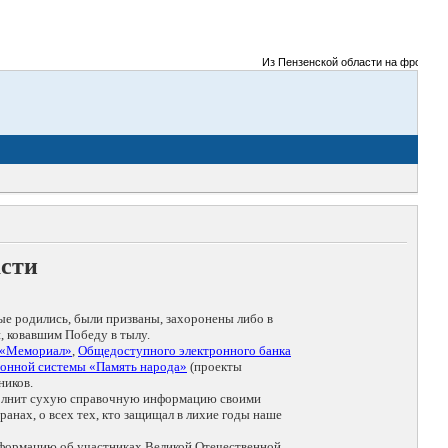
Из Пензенской области на фронты Вел
асти
ые родились, были призваны, захоронены либо в
, ковавшим Победу в тылу.
 «Мемориал»
,
Общедоступного электронного банка
онной системы «Память народа»
(проекты
ников.
дополнит сухую справочную информацию своими
анах, о всех тех, кто защищал в лихие годы наше
нформацию об участниках Великой Отечественной