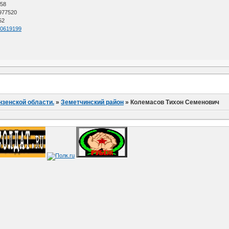
 58
 977520
52
=60619199
нзенской области.
»
Земетчинский район
»
Колемасов Тихон Семенович