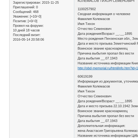
КОЛЕМАСОВ ТИХОН СЕМЕНОВИЧ
Зарегистрирован
: 2015-11-25
Приглашений:
0
1100257902
Сообщений:
468
Сводная информация о человеке
Уважение:
[+10/-0]
Фамилия Колемасов
Позитив:
[+0/-0]
Имя Тихон
Провел на форуме:
Отчество Семенович
10 дней 18 часов
Дата рождения/Возраст __.__.1895
Последний визит:
Место рождения Пензенская обл., Зем
2016-05-14 20:58:06
Дата и место призыва Земетчинский
Воинское звание красноармеец
Причина выбытия пропал без вести
Дата выбытия __.07.1943
Название источника информации Кни
http://obd-memorial.ru/html/info.htm?id
60619199
Информация из документов, уточняю
Фамилия Колемасов
Имя Тихон
Отчество Семенович
Дата рождения/Возраст __.__.1895
Дата и место призыва 22.10.1942 Зем
Воинское звание красноармеец
Причина выбытия пропал без вести
Дата выбытия __.07.1943
Дополнительная информация:
жена Анастасия Григорьевна Колемас
Название источника информации Ц