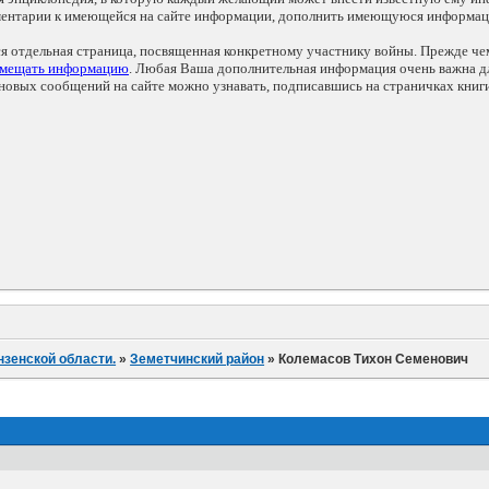
мментарии к имеющейся на сайте информации, дополнить имеющуюся информа
ся отдельная страница, посвященная конкретному участнику войны. Прежде ч
змещать информацию
. Любая Ваша дополнительная информация очень важна дл
овых сообщений на сайте можно узнавать, подписавшись на страничках книг
нзенской области.
»
Земетчинский район
»
Колемасов Тихон Семенович