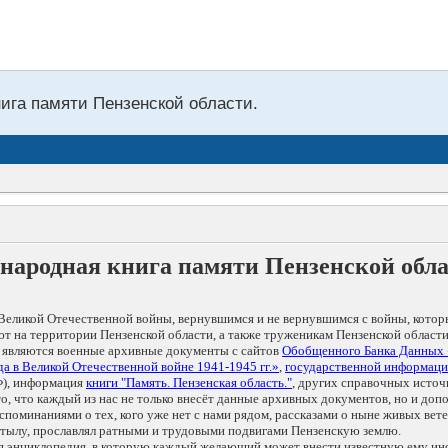
нига памяти Пензенской области.
народная книга памяти Пензенской обл
Великой Отечественной войны, вернувшимся и не вернувшимся с войны, котор
т на территории Пензенской области, а также труженикам Пензенской области
 являются военные архивные документы с сайтов
Обобщенного Банка Данных
а в Великой Отечественной войне 1941-1945 гг.»
,
государственной информаци
), информация
книги "Память. Пензенская область."
, других справочных источ
 то, что каждый из нас не только внесёт данные архивных документов, но и 
оминаниями о тех, кого уже нет с нами рядом, рассказами о ныне живых ветер
в тылу, прославлял ратными и трудовыми подвигами Пензенскую землю.
ая энциклопедия, в которую каждый желающий может внести известную ему и