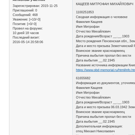
КАЩЕЕВ МИТРОФАН МИХАЙЛОВИЧ
Зарегистрирован
: 2015-11-25
Приглашений:
0
1100251853
Сообщений:
468
Сводная информация о человеке
Уважение:
[+10/-0]
Фамилия Кащеев
Позитив:
[+0/-0]
Имя Митрофан
Провел на форуме:
Отчество Михайлович
10 дней 18 часов
Дата рождения/Возраст __.__.1903
Последний визит:
Место рождения Пензенская обл., Зем
2016-05-14 20:58:06
Дата и место призыва Земетчинский
Воинское звание красноармеец
Причина выбытия пропал без вести
Дата выбытия __.02.1945
Название источника информации Кни
https://www.obd-memorial.ru/html/info.
61655682
Информация из документов, уточняю
Фамилия Кащеев
Имя Митрофан
Отчество Михайлович
Дата рождения/Возраст __.__.1903
Дата и место призыва 06.03.1942 Зем
Воинское звание красноармеец
Причина выбытия пропал без вести
Дата выбытия __.02.1945
Дополнительная информация:
отец Михаил Николаевич