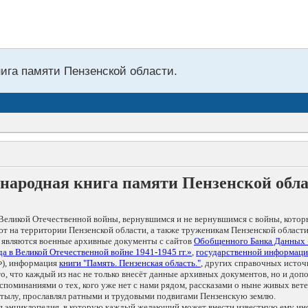
нига памяти Пензенской области.
народная книга памяти Пензенской обл
Великой Отечественной войны, вернувшимся и не вернувшимся с войны, котор
т на территории Пензенской области, а также труженикам Пензенской области
 являются военные архивные документы с сайтов
Обобщенного Банка Данных
а в Великой Отечественной войне 1941-1945 гг.»
,
государственной информаци
), информация
книги "Память. Пензенская область."
, других справочных источ
 то, что каждый из нас не только внесёт данные архивных документов, но и 
оминаниями о тех, кого уже нет с нами рядом, рассказами о ныне живых ветер
в тылу, прославлял ратными и трудовыми подвигами Пензенскую землю.
ая энциклопедия, в которую каждый желающий может внести известную ему и