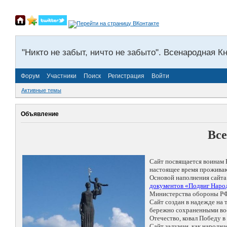
"Никто не забыт, ничто не забыто". Всенародная К
Форум
Участники
Поиск
Регистрация
Войти
Активные темы
Объявление
Все
Сайт посвящается воинам 
настоящее время проживаю
Основой наполнения сайта
документов «Подвиг Народ
Министерства обороны РФ
Сайт создан в надежде на
бережно сохраненными восп
Отечество, ковал Победу 
Сайт задуман, как народн