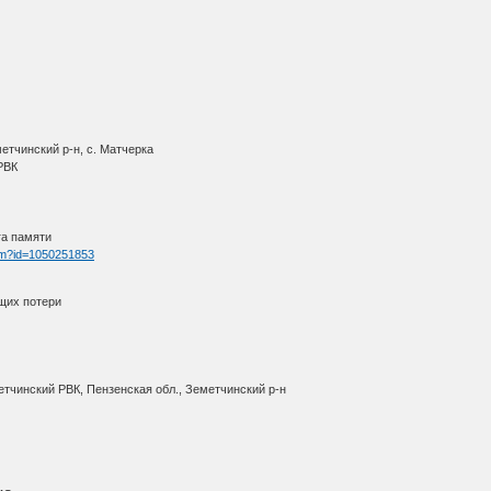
етчинский р-н, с. Матчерка
 РВК
га памяти
htm?id=1050251853
щих потери
етчинский РВК, Пензенская обл., Земетчинский р-н