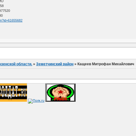
АМО
 58
 977520
80
htm?id=61655682
нзенской области.
»
Земетчинский район
»
Кащеев Митрофан Михайлович