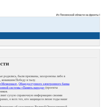
Из Пензенской области на фронты Великой 
асти
ые родились, были призваны, захоронены либо в
, ковавшим Победу в тылу.
 «Мемориал»
,
Общедоступного электронного банка
онной системы «Память народа»
(проекты
ников.
дополнит сухую справочную информацию своими
анах, о всех тех, кто защищал в лихие годы наше
нформацию об участниках Великой Отечественной