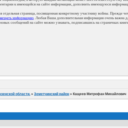
мментарии к имеющейся на сайте информации, дополнить имеющуюся информа
ся отдельная страница, посвященная конкретному участнику войны. Прежде ч
змещать информацию
. Любая Ваша дополнительная информация очень важна дл
овых сообщений на сайте можно узнавать, подписавшись на страничках книг
нзенской области.
»
Земетчинский район
»
Кащеев Митрофан Михайлович