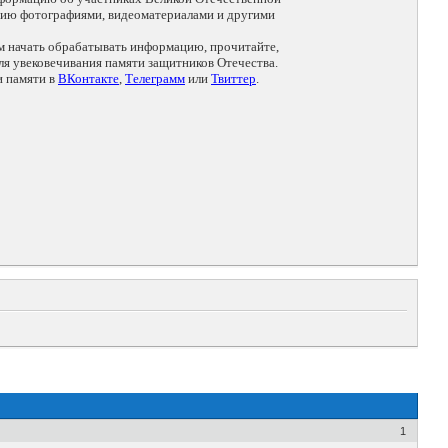
цию фотографиями, видеоматериалами и другими
ем начать обрабатывать информацию, прочитайте,
я увековечивания памяти защитников Отечества.
и памяти в
ВКонтакте
,
Телеграмм
или
Твиттер
.
1