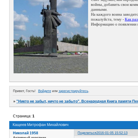
войны, добавить свои ко
данными.
На каждого воина заводит
пожалуйста, тему -
Как ра
Информацию о появлении н
Привет, Гость!
Войдите
или
зарегистрируйтесь
.
»
"Никто не забыт, ничто не забыто". Всенародная Книга памяти Пе
Страница:
1
Кащеев Митрофан Михайлович
Николай 1958
Поделиться
2016-01-05 15:52:13
Активный участник