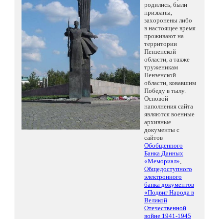
родились, были
призваны,
захоронены либо
в настоящее время
проживают на
территории
Пензенской
области, а также
труженикам
Пензенской
области, ковавшим
Победу в тылу.
Основой
наполнения сайта
являются военные
архивные
документы с
сайтов
Обобщенного
Банка Данных
«Мемориал»
,
Общедоступного
электронного
банка документов
«Подвиг Народа в
Великой
Отечественной
войне 1941-1945