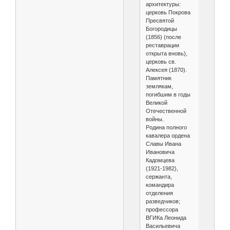
архитектуры:
церковь Покрова
Пресвятой
Богородицы
(1856) (после
реставрации
открыта вновь),
церковь св.
Алексея (1870).
Памятник
землякам,
погибшим в годы
Великой
Отечественной
войны.
Родина полного
кавалера ордена
Славы Ивана
Ивановича
Кадомцева
(1921-1982),
сержанта,
командира
отделения
разведчиков;
профессора
ВГИКа Леонида
Васильевича