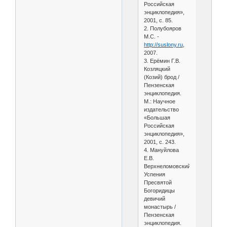
Российская
энциклопедия»,
2001, с. 85.
2. Полубояров
М.С. -
http://suslony.ru
,
2007.
3. Ерёмин Г.В.
Козляцкий
(Козий) брод /
Пензенская
энциклопедия.
М.: Научное
издательство
«Большая
Российская
энциклопедия»,
2001, с. 243.
4. Мануйлова
Е.В.
Верхнеломовский
Успения
Пресвятой
Богоридицы
девичий
монастырь /
Пензенская
энциклопедия.