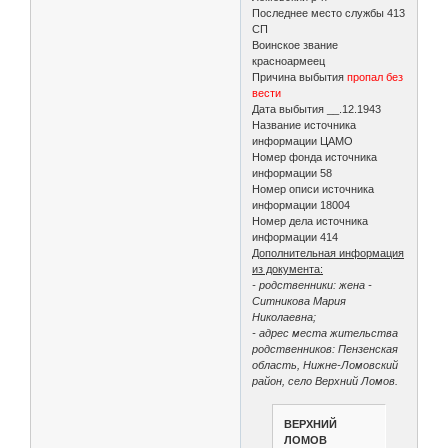
Последнее место службы 413
СП
Воинское звание
красноармеец
Причина выбытия
пропал без
вести
Дата выбытия __.12.1943
Название источника
информации ЦАМО
Номер фонда источника
информации 58
Номер описи источника
информации 18004
Номер дела источника
информации 414
Дополнительная информация
из документа:
- родственники: жена -
Ситникова Мария
Николаевна;
- адрес места жительства
родственников: Пензенская
область, Нижне-Ломовский
район, село Верхний Ломов.
ВЕРХНИЙ
ЛОМОВ