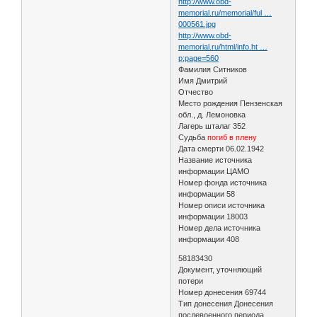
http://www.obd-
memorial.ru/memorial/ful …
000561.jpg
http://www.obd-
memorial.ru/html/info.ht …
p;page=560
Фамилия Ситников
Имя Дмитрий
Отчество
Место рождения Пензенская
обл., д. Лемоновка
Лагерь шталаг 352
Судьба
погиб в плену
Дата смерти 06.02.1942
Название источника
информации ЦАМО
Номер фонда источника
информации 58
Номер описи источника
информации 18003
Номер дела источника
информации 408
58183430
Документ, уточняющий
потери
Номер донесения 69744
Тип донесения Донесения
послевоенного периода