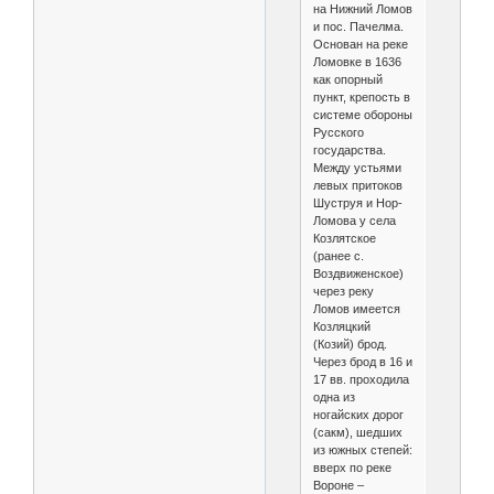
на Нижний Ломов
и пос. Пачелма.
Основан на реке
Ломовке в 1636
как опорный
пункт, крепость в
системе обороны
Русского
государства.
Между устьями
левых притоков
Шуструя и Нор-
Ломова у села
Козлятское
(ранее с.
Воздвиженское)
через реку
Ломов имеется
Козляцкий
(Козий) брод.
Через брод в 16 и
17 вв. проходила
одна из
ногайских дорог
(сакм), шедших
из южных степей:
вверх по реке
Вороне –