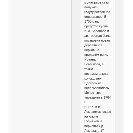
монастырь стал
получать
государственное
содержание. В
1750 г. на
средства купца
И.Ф. Баранова и
др. горожан была
построена новая
деревянная
церковь с
приделом во имя
Иоанна
Богослова, а
также
восьмиугольная
колокольня.
Церковь не
использовалась.
Монастырь
упразднен в 1764
г.
В 17 в. в В.-
Ломовском уезде
на ключе
Гремячем в
верховьях р.
Ломова, в 17