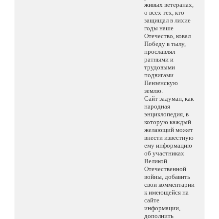
живых ветеранах,
о всех тех, кто
защищал в лихие
годы наше
Отечество, ковал
Победу в тылу,
прославлял
ратными и
трудовыми
подвигами
Пензенскую
землю.
Сайт задуман, как
народная
энциклопедия, в
которую каждый
желающий может
внести известную
ему информацию
об участниках
Великой
Отечественной
войны, добавить
свои комментарии
к имеющейся на
сайте
информации,
дополнить