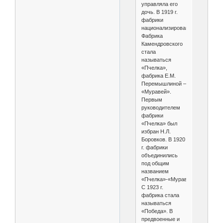
управляла его
дочь. В 1919 г.
фабрики
национализированы.
Фабрика
Камендровского
стала
называться
«Пчелка»,
фабрика Е.М.
Перемышлиной –
«Муравей».
Первым
руководителем
фабрики
«Пчелка» был
избран Н.Л.
Боровков. В 1920
г. фабрики
объединились
под общим
названием
«Пчелка»-«Муравей».
С 1923 г.
фабрика стала
называться
«Победа». В
предвоенные и