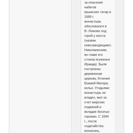
за опасения
набегов
крымских татар в
1689 г.
монастырь
обосновался в
В.-Ломове под
горой у моста
(назван
новозаводящимся
Николаевским;
во главе его
стояла игуменья
Ираида). Были
построены
деревянная
церковь Успения
Божией Матери,
кельи. Угодьями
монастырь не
владел, жил за
счет мирских
подаяний и
вкладов богатых
горожан. С 1694
г., после
ходатайства
монахинь,