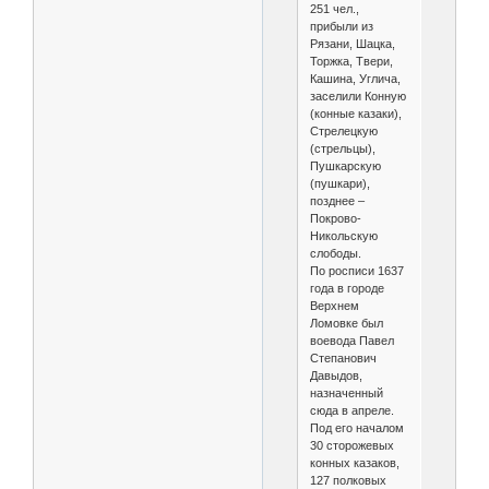
251 чел.,
прибыли из
Рязани, Шацка,
Торжка, Твери,
Кашина, Углича,
заселили Конную
(конные казаки),
Стрелецкую
(стрельцы),
Пушкарскую
(пушкари),
позднее –
Покрово-
Никольскую
слободы.
По росписи 1637
года в городе
Верхнем
Ломовке был
воевода Павел
Степанович
Давыдов,
назначенный
сюда в апреле.
Под его началом
30 сторожевых
конных казаков,
127 полковых