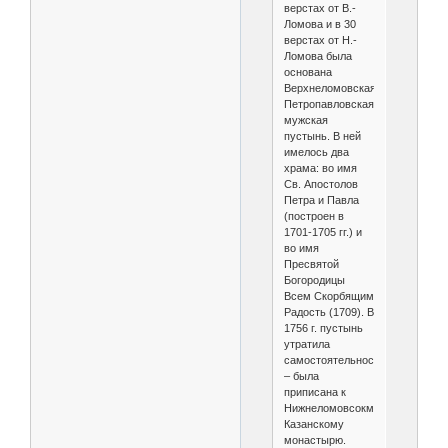
верстах от В.-
Ломова и в 30
верстах от Н.-
Ломова была
основана
Верхнеломовская
Петропавловская
мужская
пустынь. В ней
имелось два
храма: во имя
Св. Апостолов
Петра и Павла
(построен в
1701-1705 гг.) и
во имя
Пресвятой
Богородицы
Всем Скорбящим
Радость (1709). В
1756 г. пустынь
утратила
самостоятельность
– была
приписана к
Нижнеломовсокму
Казанскому
монастырю.