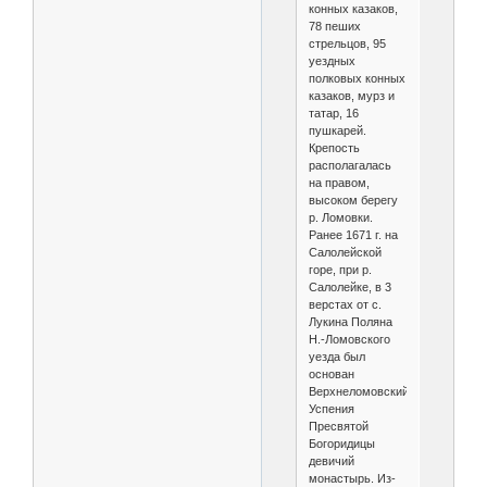
конных казаков,
78 пеших
стрельцов, 95
уездных
полковых конных
казаков, мурз и
татар, 16
пушкарей.
Крепость
располагалась
на правом,
высоком берегу
р. Ломовки.
Ранее 1671 г. на
Салолейской
горе, при р.
Салолейке, в 3
верстах от с.
Лукина Поляна
Н.-Ломовского
уезда был
основан
Верхнеломовский
Успения
Пресвятой
Богоридицы
девичий
монастырь. Из-