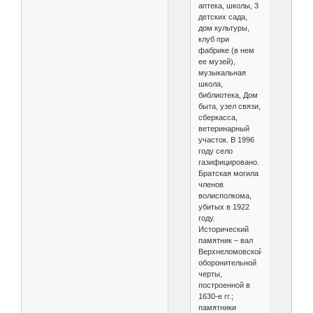
аптека, школы, 3
детских сада,
дом культуры,
клуб при
фабрике (в нем
ее музей),
музыкальная
школа,
библиотека, Дом
быта, узел связи,
сберкасса,
ветеринарный
участок. В 1996
году село
газифицировано.
Братская могила
членов
волисполкома,
убитых в 1922
году.
Исторический
памятник – вал
Верхнеломовской
оборонительной
черты,
построенной в
1630-е гг.;
памятники