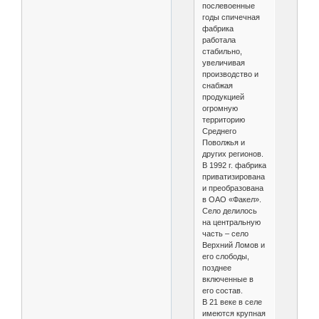
послевоенные
годы спичечная
фабрика
работала
стабильно,
увеличивая
производство и
снабжая
продукцией
огромную
территорию
Среднего
Поволжья и
других регионов.
В 1992 г. фабрика
приватизирована
и преобразована
в ОАО «Факел».
Село делилось
на центральную
часть – село
Верхний Ломов и
его слободы,
позднее
включенные в
его состав.
В 21 веке в селе
имеются крупная