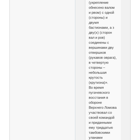
(укрепление
обнесено валом
и рвом) с одной
(стороны) и
двумя
бастионами, а з
дву(х) (сторон
вал и ров)
соединены с
вершинами дву
отвершков
(рукавов оврага),
в четвертую
стороны –
небольшая
крутость
(крутизна)».
Во время
пугачевского
восстания в
обороне
Верхнего Ломова
участвовал со
своей командой
и приданными
ему тридцатью
тамбовскими
уланами