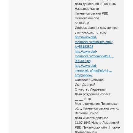
Дата донесения 10.08.1946
Название части
Нижнеломовский РВК
Пензенской обл.
58183528
Информация из документов,
уточняющих потери:
http://www.obd-
memorial.ru/html/info.htm?
id=58183528
http://www.obd-
memorial.ru/memorial/ful …
000300.jpg
http://www.obd-
memorial.ru/html/info.ht …
amp;page=7
Фамилия Ситников
Имя Дмитрий
Отчество Андреевич
Дата рождения/Возраст
__.__.1910
Место рождения Пензенская
обл., Нижнеломовский р-н, с.
Верхний Ломов
Дата и место призыва
11.07.1941 Нижне-Ломовский
РВК, Пензенская обл., Нижне-
Ломовский р-н