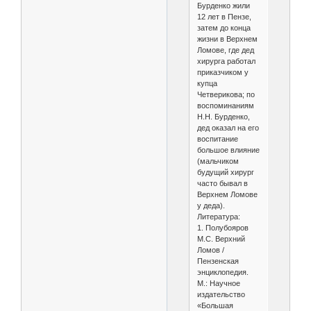
Бурденко жили
12 лет в Пензе,
затем до конца
жизни в Верхнем
Ломове, где дед
хирурга работал
приказчиком у
купца
Четверикова; по
воспоминаниям
Н.Н. Бурденко,
дед оказал на его
воспитание
большое влияние
(мальчиком
будущий хирург
часто бывал в
Верхнем Ломове
у деда).
Литература:
1. Полубояров
М.С. Верхний
Ломов /
Пензенская
энциклопедия.
М.: Научное
издательство
«Большая