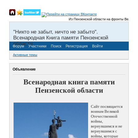
Из Пензенской области на фронты Великой Отеч
"Никто не забыт, ничто не забыто".
Всенародная Книга памяти Пензенской
области.
Форум
Участники
Поиск
Регистрация
Войти
Активные темы
Объявление
Всенародная книга памяти
Пензенской области
Сайт посвящается
воинам Великой
Отечественной
войны,
вернувшимся и не
вернувшимся с
войны, которые