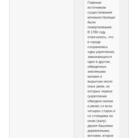
Главным
источником
существования
монашествующих
были
пожертвования.
В 1780 году
отмечалось, что
в городе
сохранились
«два укрепления,
замыкающихся
одно в другом,
обведенных
земляными
валами и
вырытым около
оных рвом, ис
которых первое
(укрепление
обведено валом
и рвом) со всех
четырех сторон и
со стоящими на
оном (валу)
двумя башнями
деревянными,
ветхими, второе