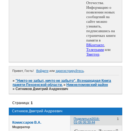
Отечества.
Информацию о
появлении новых
сообщений на
сайте можно
узнавать,
подписавшись на
страничках книги
памяти в
ВКонтакте
,
Телеграмм
или
Твиттер
.
Привет, Гость!
Войдите
или
зарегистрируйтесь
.
»
"Никто не забыт, ничто не забыто". Всенародная Книга
памяти Пензенской области.
»
Нижнеломовский район
»
Ситников Дмитрий Андреевич
Страница:
1
Ситников Дмитрий Андреевич
Поделиться
2016-
1
Комиссаров В.А.
01-06 06:39:44
Модератор
Ситников Дмитрий