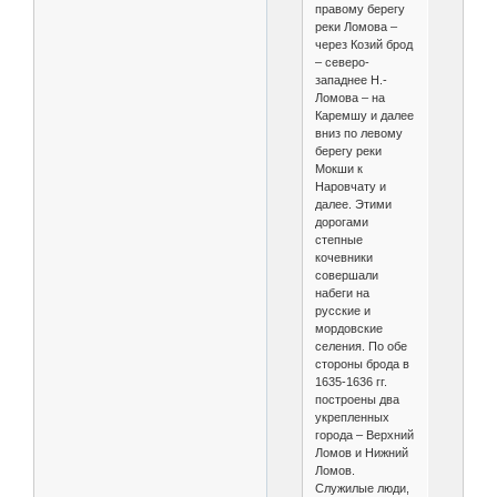
правому берегу
реки Ломова –
через Козий брод
– северо-
западнее Н.-
Ломова – на
Каремшу и далее
вниз по левому
берегу реки
Мокши к
Наровчату и
далее. Этими
дорогами
степные
кочевники
совершали
набеги на
русские и
мордовские
селения. По обе
стороны брода в
1635-1636 гг.
построены два
укрепленных
города – Верхний
Ломов и Нижний
Ломов.
Служилые люди,