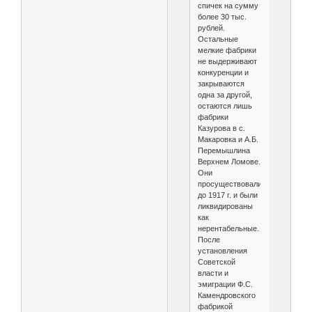
спичек на сумму
более 30 тыс.
рублей.
Остальные
мелкие фабрики
не выдерживают
конкуренции и
закрываются
одна за другой,
остаются лишь
фабрики
Казурова в с.
Макаровка и А.Б.
Перемышлина
Верхнем Ломове.
Они
просуществовали
до 1917 г. и были
ликвидированы
как
нерентабельные.
После
установления
Советской
власти и
эмиграции Ф.С.
Камендровского
фабрикой