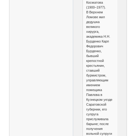
Косматова
(1900–1977).
В Верхнем
Ломове жил
дедушка
великого
хирурга,
академика Н.Н.
Бурденко Карп
Федорович
Бурденко,
бывший
крепостной
крестьянин,
ставший
бурмистром,
управляющим
имением
помещика
Павлова в
Кузнецком уезде
Саратовской
губернии, его
супруга
прислуживала
барыне; после
получения
вольной супруги