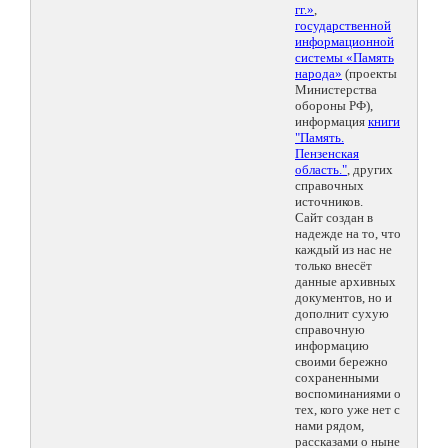
гг.»
,
государственной
информационной
системы «Память
народа»
(проекты
Министерства
обороны РФ),
информация
книги
"Память.
Пензенская
область."
, других
справочных
источников.
Сайт создан в
надежде на то, что
каждый из нас не
только внесёт
данные архивных
документов, но и
дополнит сухую
справочную
информацию
своими бережно
сохраненными
воспоминаниями о
тех, кого уже нет с
нами рядом,
рассказами о ныне