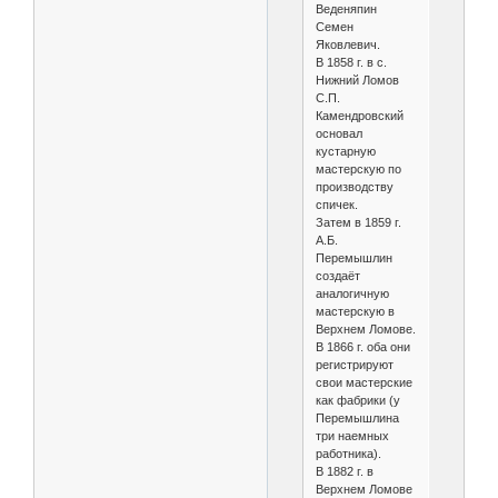
Веденяпин
Семен
Яковлевич.
В 1858 г. в с.
Нижний Ломов
С.П.
Камендровский
основал
кустарную
мастерскую по
производству
спичек.
Затем в 1859 г.
А.Б.
Перемышлин
создаёт
аналогичную
мастерскую в
Верхнем Ломове.
В 1866 г. оба они
регистрируют
свои мастерские
как фабрики (у
Перемышлина
три наемных
работника).
В 1882 г. в
Верхнем Ломове