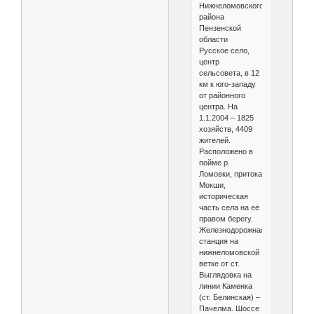
Нижнеломовского
района
Пензенской
области
Русское село,
центр
сельсовета, в 12
км к юго-западу
от районного
центра. На
1.1.2004 – 1825
хозяйств, 4409
жителей.
Расположено в
пойме р.
Ломовки, притока
Мокши,
историческая
часть села на её
правом берегу.
Железнодорожная
станция на
нижнеломовской
ветке от ст.
Выглядовка на
линии Каменка
(ст. Белинская) –
Пачелма. Шоссе