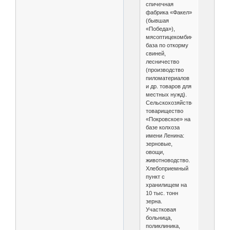
спичечная
фабрика «Факел»
(бывшая
«Победа»),
мясоптицекомбинат,
база по откорму
свиней,
лесничество
(производство
пиломатериалов
и др. товаров для
местных нужд).
Сельскохозяйственное
товарищество
«Покровское» на
базе колхоза
имени Ленина:
зерновые,
овощи,
животноводство.
Хлебоприемный
пункт с
хранилищем на
10 тыс. тонн
зерна.
Участковая
больница,
поликлиника,