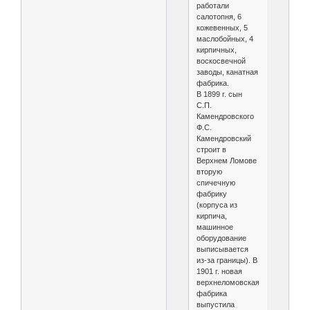
работали
салотопня, 6
кожевенных, 5
маслобойных, 4
кирпичных,
воскосвечной
заводы, канатная
фабрика.
В 1899 г. сын
С.П.
Камендровского
Ф.С.
Камендровский
строит в
Верхнем Ломове
вторую
спичечную
фабрику
(корпуса из
кирпича,
машинное
оборудование
выписывается
из-за границы). В
1901 г. новая
верхнеломовская
фабрика
выпустила