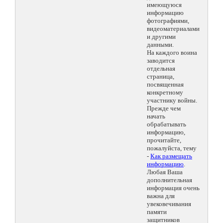
имеющуюся
информацию
фотографиями,
видеоматериалами
и другими
данными.
На каждого воина
заводится
отдельная
страница,
посвященная
конкретному
участнику войны.
Прежде чем
начать
обрабатывать
информацию,
прочитайте,
пожалуйста, тему
-
Как размещать
информацию
.
Любая Ваша
дополнительная
информация очень
важна для
увековечивания
памяти
защитников