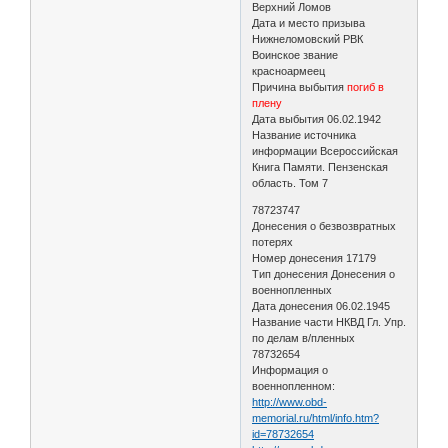
Верхний Ломов
Дата и место призыва
Нижнеломовский РВК
Воинское звание
красноармеец
Причина выбытия
погиб в
плену
Дата выбытия 06.02.1942
Название источника
информации Всероссийская
Книга Памяти. Пензенская
область. Том 7
78723747
Донесения о безвозвратных
потерях
Номер донесения 17179
Тип донесения Донесения о
военнопленных
Дата донесения 06.02.1945
Название части НКВД Гл. Упр.
по делам в/пленных
78732654
Информация о
военнопленном:
http://www.obd-
memorial.ru/html/info.htm?
id=78732654