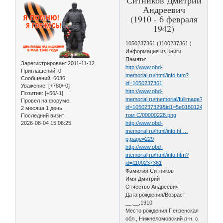
Андреевич
(1910 - 6 февраля
1942)
1050237361 (1100237361 )
Информация из Книги
Памяти:
Зарегистрирован
: 2011-11-12
http://www.obd-
Приглашений:
0
memorial.ru/html/info.htm?
Сообщений:
6036
id=1050237361
Уважение:
[+780/-0]
http://www.obd-
Позитив:
[+56/-1]
memorial.ru/memorial/fullimage?
Провел на форуме:
id=1050237329&id1=5e01801241efb5cf
2 месяца 1 день
том С/00000228.png
Последний визит:
2026-08-04 15:06:25
http://www.obd-
memorial.ru/html/info.ht …
p;page=229
http://www.obd-
memorial.ru/html/info.htm?
id=1100237361
Фамилия Ситников
Имя Дмитрий
Отчество Андреевич
Дата рождения/Возраст
__.__.1910
Место рождения Пензенская
обл., Нижнеломовский р-н, с.