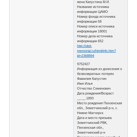
жена Капустина М.И.
Название источника
информации ЦАМО
Номер фонда источника
информации 58
Номер описи источника
информации 18001
Номер дела источника
информации 652
http://obd-
memorial.ru/html/info.htm?
id=2368894
9752427
Информация из донесения о
безвозвратных потерях
Фамилия Капустин
Имя Илья
Отчество Семенович
Дата рождения/Возраст
__.__.1893
Место рождения Пензенская
обл., Земетчинский р-н, с.
Нижне-Матчерск
Дата и место призыва
Земетчинский РВК,
Пензенская обл.,
Земетчинский р-н