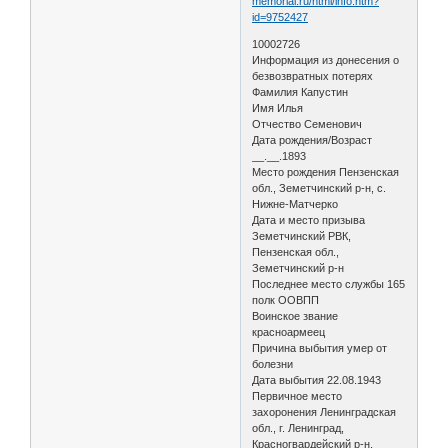
memorial.ru/html/info.htm?
id=9752427
10002726
Информация из донесения о
безвозвратных потерях
Фамилия Капустин
Имя Илья
Отчество Семенович
Дата рождения/Возраст
__.__.1893
Место рождения Пензенская
обл., Земетчинский р-н, с.
Нижне-Матчерко
Дата и место призыва
Земетчинский РВК,
Пензенская обл.,
Земетчинский р-н
Последнее место службы 165
полк ООВПП
Воинское звание
красноармеец
Причина выбытия умер от
болезни
Дата выбытия 22.08.1943
Первичное место
захоронения Ленинградская
обл., г. Ленинград,
Красногвардейский р-н,