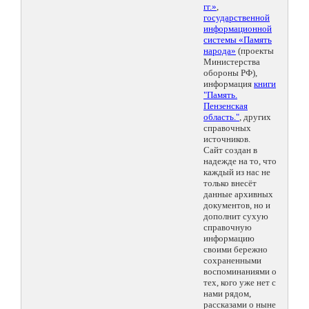
гг.»
,
государственной
информационной
системы «Память
народа»
(проекты
Министерства
обороны РФ),
информация
книги
"Память.
Пензенская
область."
, других
справочных
источников.
Сайт создан в
надежде на то, что
каждый из нас не
только внесёт
данные архивных
документов, но и
дополнит сухую
справочную
информацию
своими бережно
сохраненными
воспоминаниями о
тех, кого уже нет с
нами рядом,
рассказами о ныне