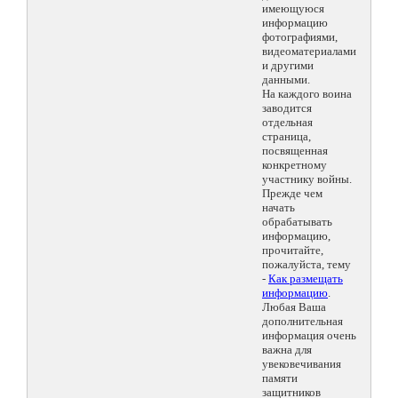
имеющуюся
информацию
фотографиями,
видеоматериалами
и другими
данными.
На каждого воина
заводится
отдельная
страница,
посвященная
конкретному
участнику войны.
Прежде чем
начать
обрабатывать
информацию,
прочитайте,
пожалуйста, тему
-
Как размещать
информацию
.
Любая Ваша
дополнительная
информация очень
важна для
увековечивания
памяти
защитников