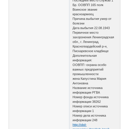
Последнее место службы 1
Бр. ООВПП 165 полк
Воинское звание
красноармеец
Причина выбытия умер от
болезни
Дата выбытия 22.08.1943
Первичное место
захоронения Ленинградская
обл., г. Ленинград,
Красногвардейский р-н,
Пискаревское кладбище
Дополнительная
информация:
ООВПП -охрана особо
важных предприятий
промышленности
жена Капустина Мария
Антоновна
Название источника
информации РГВА
Номер фонда источника
информации 38262
Номер описи источника
информации 1
Номер дела источника
информации 248
http://obd-