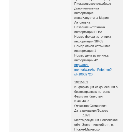
Пискаревское кладбище
Дополнительная
информация:
жена Капустина Мария
Антоновна
Название источника
информации РГВА
Номер фонда источника
информации 38405
Номер описи источника
информации 1
Номер дела источника
информации 42
http://obd-
memorial.ru/html/info.htm?
id=10002726
10115102
Информация из донесения о
безвозвратных потерях
Фамилия Капустин
Имя Илья
Отчество Семенович
Дата рождения/Возраст
__.__.1893
Место рождения Пензенская
обл., Земетчинский р-н, с.
Нижне-Матчерко