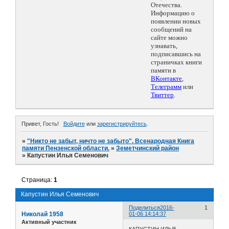
Отечества.
Информацию о
появлении новых
сообщений на
сайте можно
узнавать,
подписавшись на
страничках книги
памяти в
ВКонтакте
,
Телеграмм
или
Твиттер
.
Привет, Гость!
Войдите
или
зарегистрируйтесь
.
»
"Никто не забыт, ничто не забыто". Всенародная Книга
памяти Пензенской области.
»
Земетчинский район
»
Капустин Илья Семенович
Страница:
1
Капустин Илья Семенович
Поделиться
2016-
1
Николай 1958
01-06 14:14:37
Активный участник
КАПУСТИН ИЛЬЯ