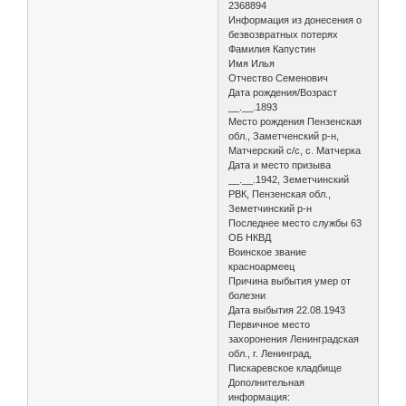
2368894
Информация из донесения о
безвозвратных потерях
Фамилия Капустин
Имя Илья
Отчество Семенович
Дата рождения/Возраст
__.__.1893
Место рождения Пензенская
обл., Заметченский р-н,
Матчерский с/с, с. Матчерка
Дата и место призыва
__.__.1942, Земетчинский
РВК, Пензенская обл.,
Земетчинский р-н
Последнее место службы 63
ОБ НКВД
Воинское звание
красноармеец
Причина выбытия умер от
болезни
Дата выбытия 22.08.1943
Первичное место
захоронения Ленинградская
обл., г. Ленинград,
Пискаревское кладбище
Дополнительная
информация: