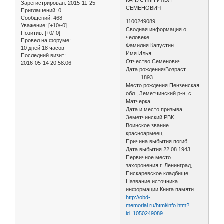
Зарегистрирован
: 2015-11-25
СЕМЕНОВИЧ
Приглашений:
0
Сообщений:
468
1100249089
Уважение:
[+10/-0]
Сводная информация о
Позитив:
[+0/-0]
человеке
Провел на форуме:
Фамилия Капустин
10 дней 18 часов
Имя Илья
Последний визит:
Отчество Семенович
2016-05-14 20:58:06
Дата рождения/Возраст
__.__.1893
Место рождения Пензенская
обл., Земетчинский р-н, с.
Матчерка
Дата и место призыва
Земетчинский РВК
Воинское звание
красноармеец
Причина выбытия погиб
Дата выбытия 22.08.1943
Первичное место
захоронения г. Ленинград,
Пискаревское кладбище
Название источника
информации Книга памяти
http://obd-
memorial.ru/html/info.htm?
id=1050249089