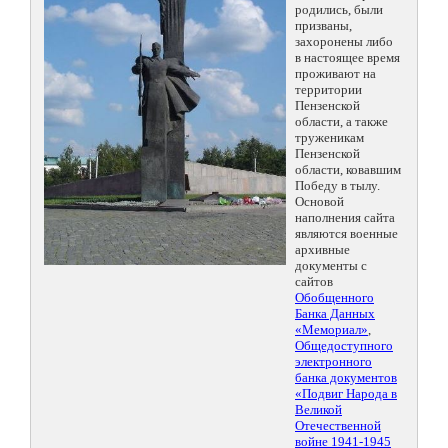
родились, были
призваны,
захоронены либо
в настоящее время
проживают на
территории
Пензенской
области, а также
труженикам
Пензенской
области, ковавшим
Победу в тылу.
Основой
наполнения сайта
являются военные
архивные
документы с
сайтов
Обобщенного
Банка Данных
«Мемориал»
,
Общедоступного
электронного
банка документов
«Подвиг Народа в
Великой
Отечественной
войне 1941-1945