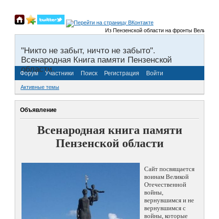
Из Пензенской области на фронты Великой Отеч
"Никто не забыт, ничто не забыто".
Всенародная Книга памяти Пензенской
области.
Форум
Участники
Поиск
Регистрация
Войти
Активные темы
Объявление
Всенародная книга памяти
Пензенской области
Сайт посвящается
воинам Великой
Отечественной
войны,
вернувшимся и не
вернувшимся с
войны, которые