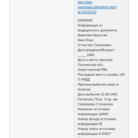
http://obd-
memorial.ru/html/info.htm?
id=10115102
62689058
Информация из
медицинского документа
Фамилия Капустин
Имя Илья
Отчество Семенович
Дата рождения/Возраст
__.__.1893
Дата и место призыва
Пензенская обл.,
Земетчинский РВК
Последнее место службы 165
П НКВД
Причина выбытия умер от
болезни
Дата выбытия 22.08.1943
Госпиталь Псих. б-ца. им.
Скворцова-Степанова
Название источника
информации ЦАМО
Номер фонда источника
информации 58
Номер описи источника
информации А-83627