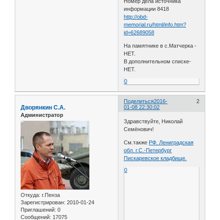
Номер дела источника
информации 8418
http://obd-
memorial.ru/html/info.htm?
id=62689058
На памятнике в с.Матчерка -
НЕТ.
В дополнительном списке-
НЕТ.
0
Поделиться
2016-
2
Дворянкин С.А.
01-08 22:30:02
Администратор
Здравствуйте, Николай
Семёнович!
См.также
РФ. Лениградская
обл. г.С.-Петербург
Пискаревское кладбище.
0
Откуда:
г.Пенза
Зарегистрирован
: 2010-01-24
Приглашений:
0
Сообщений:
17075