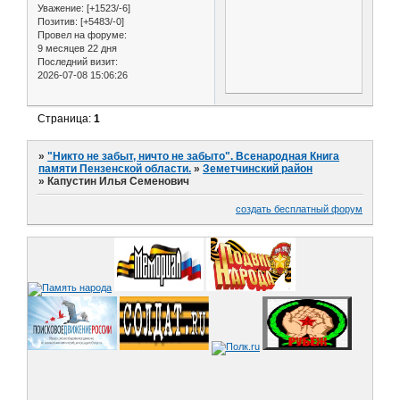
Уважение:
[+1523/-6]
Позитив:
[+5483/-0]
Провел на форуме:
9 месяцев 22 дня
Последний визит:
2026-07-08 15:06:26
Страница:
1
»
"Никто не забыт, ничто не забыто". Всенародная Книга
памяти Пензенской области.
»
Земетчинский район
»
Капустин Илья Семенович
создать бесплатный форум