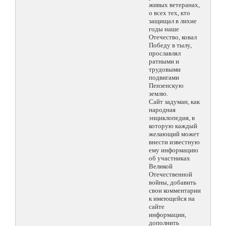
живых ветеранах,
о всех тех, кто
защищал в лихие
годы наше
Отечество, ковал
Победу в тылу,
прославлял
ратными и
трудовыми
подвигами
Пензенскую
землю.
Сайт задуман, как
народная
энциклопедия, в
которую каждый
желающий может
внести известную
ему информацию
об участниках
Великой
Отечественной
войны, добавить
свои комментарии
к имеющейся на
сайте
информации,
дополнить