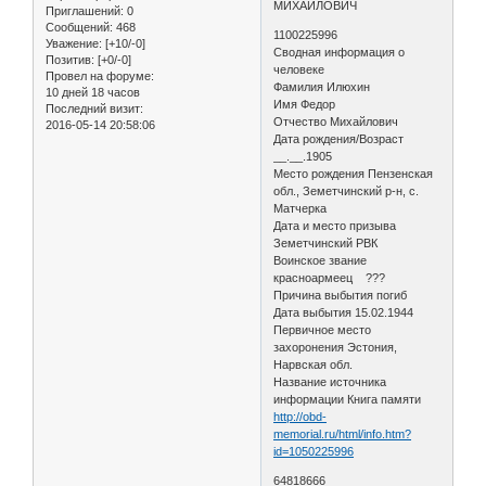
МИХАЙЛОВИЧ
Приглашений:
0
Сообщений:
468
1100225996
Уважение:
[+10/-0]
Сводная информация о
Позитив:
[+0/-0]
человеке
Провел на форуме:
Фамилия Илюхин
10 дней 18 часов
Имя Федор
Последний визит:
Отчество Михайлович
2016-05-14 20:58:06
Дата рождения/Возраст
__.__.1905
Место рождения Пензенская
обл., Земетчинский р-н, с.
Матчерка
Дата и место призыва
Земетчинский РВК
Воинское звание
красноармеец ???
Причина выбытия погиб
Дата выбытия 15.02.1944
Первичное место
захоронения Эстония,
Нарвская обл.
Название источника
информации Книга памяти
http://obd-
memorial.ru/html/info.htm?
id=1050225996
64818666