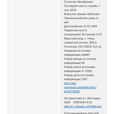
Отчество Михайлович
Последнее место службы 7
отд. ШСБ
Воинское звание лейтенант
Причина выбытия умер от
ран
Дата выбытия 15.02.1944
Первичное место
захоронения Эстонская ССР,
Вируский уезд, с. Низы,
северо-восточнее, 800 м
Госпиталь 243 ОМСБ 314 сд
Название источника
информации ЦАМО
Номер фонда источника
информации 58
Номер описи источника
информации А-71693
Номер дела источника
информации 1057
http://obd-
memorial.ru/html/info.htm?
id=53725092
На памятнике в с.Матчерка -
№69 ИЛЮХИН Ф.М.
http://s7.uploads.ru/Qh5bq.jpg
Отредактировано Николай