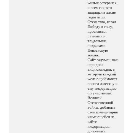
живых ветеранах,
о всех тех, кто
защищал в лихие
годы наше
Отечество, ковал
Победу в тылу,
прославлял
ратными и
трудовыми
подвигами
Пензенскую
землю.
Сайт задуман, как
народная
энциклопедия, в
которую каждый
желающий может
внести известную
ему информацию
об участниках
Великой
Отечественной
войны, добавить
свои комментарии
к имеющейся на
сайте
информации,
дополнить