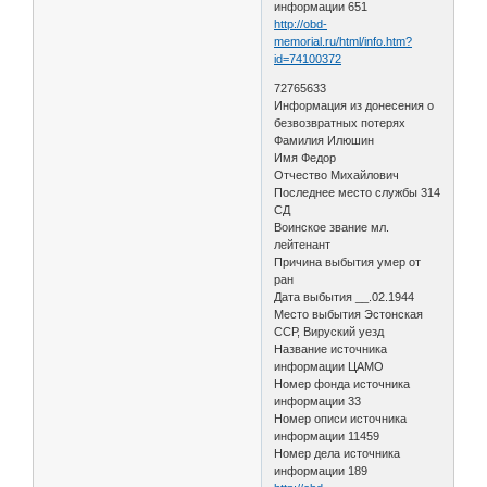
информации 651
http://obd-
memorial.ru/html/info.htm?
id=74100372
72765633
Информация из донесения о
безвозвратных потерях
Фамилия Илюшин
Имя Федор
Отчество Михайлович
Последнее место службы 314
СД
Воинское звание мл.
лейтенант
Причина выбытия умер от
ран
Дата выбытия __.02.1944
Место выбытия Эстонская
ССР, Вируский уезд
Название источника
информации ЦАМО
Номер фонда источника
информации 33
Номер описи источника
информации 11459
Номер дела источника
информации 189