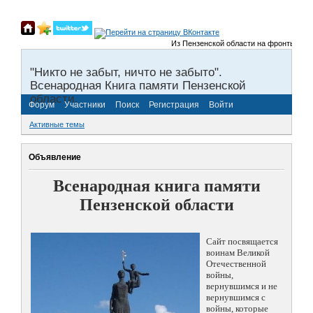
Из Пензенской области на фронты Велико
"Никто не забыт, ничто не забыто".
Всенародная Книга памяти Пензенской
области.
Форум
Участники
Поиск
Регистрация
Войти
Активные темы
Объявление
Всенародная книга памяти
Пензенской области
Сайт посвящается
воинам Великой
Отечественной
войны,
вернувшимся и не
вернувшимся с
войны, которые