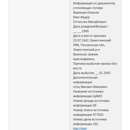
Информация из документов,
уточняющих потери
Фамилия Илюхин
Имя Федор
Отчество Михайлович
Дата рождения/Возраст
__.__.1905
Дата и место призыва
23.07.1941 Земетчинский
РВК, Пензенская обл.,
Земетчинский р-н
Воинское звание
красноармеец
Причина выбытия пропал без
вести
Дата выбытия __.01.1942
Дополнительная
информация:
отец Михаил Иванович
Название источника
информации ЦАМО
Номер фонда источника
информации 58
Номер описи источника
информации 977520
Номер дела источника
информации 162
http://obd-