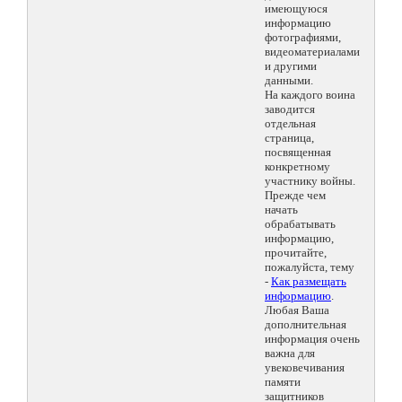
имеющуюся
информацию
фотографиями,
видеоматериалами
и другими
данными.
На каждого воина
заводится
отдельная
страница,
посвященная
конкретному
участнику войны.
Прежде чем
начать
обрабатывать
информацию,
прочитайте,
пожалуйста, тему
-
Как размещать
информацию
.
Любая Ваша
дополнительная
информация очень
важна для
увековечивания
памяти
защитников