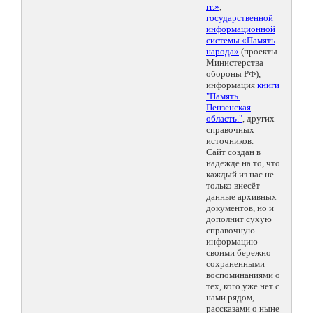
гг.»
,
государственной
информационной
системы «Память
народа»
(проекты
Министерства
обороны РФ),
информация
книги
"Память.
Пензенская
область."
, других
справочных
источников.
Сайт создан в
надежде на то, что
каждый из нас не
только внесёт
данные архивных
документов, но и
дополнит сухую
справочную
информацию
своими бережно
сохраненными
воспоминаниями о
тех, кого уже нет с
нами рядом,
рассказами о ныне