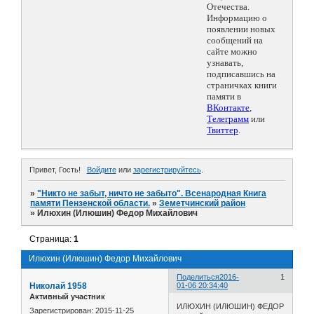
Отечества.
Информацию о
появлении новых
сообщений на
сайте можно
узнавать,
подписавшись на
страничках книги
памяти в
ВКонтакте
,
Телеграмм
или
Твиттер
.
Привет, Гость!
Войдите
или
зарегистрируйтесь
.
»
"Никто не забыт, ничто не забыто". Всенародная Книга
памяти Пензенской области.
»
Земетчинский район
»
Илюхин (Илюшин) Федор Михайлович
Страница:
1
Илюхин (Илюшин) Федор Михайлович
Поделиться
2016-
1
Николай 1958
01-06 20:34:40
Активный участник
ИЛЮХИН (ИЛЮШИН) ФЕДОР
Зарегистрирован
: 2015-11-25