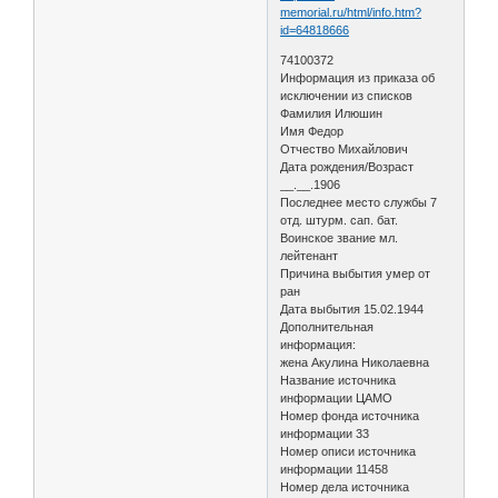
memorial.ru/html/info.htm?
id=64818666
74100372
Информация из приказа об
исключении из списков
Фамилия Илюшин
Имя Федор
Отчество Михайлович
Дата рождения/Возраст
__.__.1906
Последнее место службы 7
отд. штурм. сап. бат.
Воинское звание мл.
лейтенант
Причина выбытия умер от
ран
Дата выбытия 15.02.1944
Дополнительная
информация:
жена Акулина Николаевна
Название источника
информации ЦАМО
Номер фонда источника
информации 33
Номер описи источника
информации 11458
Номер дела источника