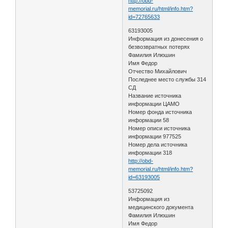
http://obd-
memorial.ru/html/info.htm?
id=72765633
63193005
Информация из донесения о
безвозвратных потерях
Фамилия Илюшин
Имя Федор
Отчество Михайлович
Последнее место службы 314
СД
Название источника
информации ЦАМО
Номер фонда источника
информации 58
Номер описи источника
информации 977525
Номер дела источника
информации 318
http://obd-
memorial.ru/html/info.htm?
id=63193005
53725092
Информация из
медицинского документа
Фамилия Илюшин
Имя Федор