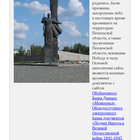
родились, были
призваны,
захоронены либо
в настоящее время
проживают на
территории
Пензенской
области, а также
труженикам
Пензенской
области, ковавшим
Победу в тылу.
Основой
наполнения сайта
являются военные
архивные
документы с
сайтов
Обобщенного
Банка Данных
«Мемориал»
,
Общедоступного
электронного
банка документов
«Подвиг Народа в
Великой
Отечественной
войне 1941-1945