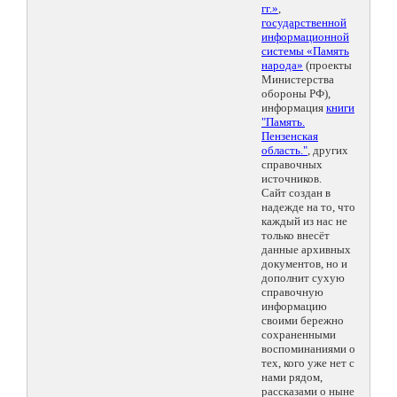
гг.»
,
государственной
информационной
системы «Память
народа»
(проекты
Министерства
обороны РФ),
информация
книги
"Память.
Пензенская
область."
, других
справочных
источников.
Сайт создан в
надежде на то, что
каждый из нас не
только внесёт
данные архивных
документов, но и
дополнит сухую
справочную
информацию
своими бережно
сохраненными
воспоминаниями о
тех, кого уже нет с
нами рядом,
рассказами о ныне