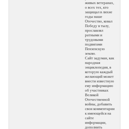
живых ветеранах,
о всех тех, кто
защищал в лихие
годы наше
Отечество, ковал
Победу в тылу,
прославлял
ратными и
трудовыми
подвигами
Пензенскую
землю.
Сайт задуман, как
народная
энциклопедия, в
которую каждый
желающий может
внести известную
ему информацию
об участниках
Великой
Отечественной
войны, добавить
свои комментарии
к имеющейся на
сайте
информации,
дополнить