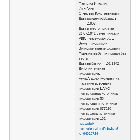
Фамилия Илюхин
Имя Аким
Отчество Константинович
Дата рождения/Возраст
__.__.1907
Дата и место призыва
21.07.1941 Земетчинский
РВК, Пензенская обл.,
Земетчинский р-н
Воинское звание рядовой
Причина выбытия пропал без
вести
Дата выбытия __.02.1942
Дополнительная
информация:
жена Агафья Кузминична
Название источника
информации ЦАМО
Номер фонда источника
информации 58
Номер описи источника
информации 977520
Номер дела источника
информации 162
http://obd-
memorial.ru/html/info.htm?
id=64818724