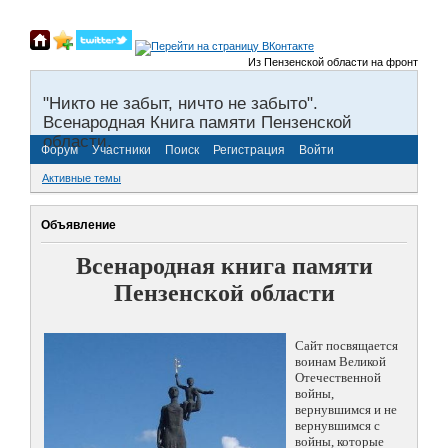
Из Пензенской области на фронты Велик
"Никто не забыт, ничто не забыто".
Всенародная Книга памяти Пензенской
области.
Форум
Участники
Поиск
Регистрация
Войти
Активные темы
Объявление
Всенародная книга памяти
Пензенской области
Сайт посвящается
воинам Великой
Отечественной
войны,
вернувшимся и не
вернувшимся с
войны, которые