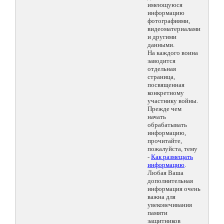
имеющуюся
информацию
фотографиями,
видеоматериалами
и другими
данными.
На каждого воина
заводится
отдельная
страница,
посвященная
конкретному
участнику войны.
Прежде чем
начать
обрабатывать
информацию,
прочитайте,
пожалуйста, тему
-
Как размещать
информацию
.
Любая Ваша
дополнительная
информация очень
важна для
увековечивания
памяти
защитников