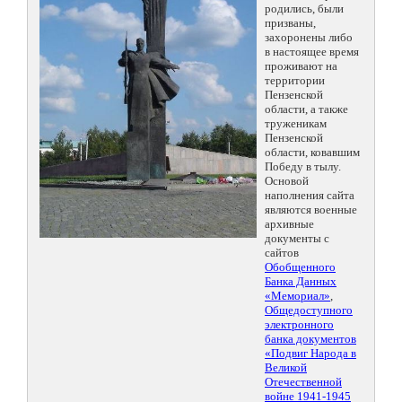
родились, были
призваны,
захоронены либо
в настоящее время
проживают на
территории
Пензенской
области, а также
труженикам
Пензенской
области, ковавшим
Победу в тылу.
Основой
наполнения сайта
являются военные
архивные
документы с
сайтов
Обобщенного
Банка Данных
«Мемориал»
,
Общедоступного
электронного
банка документов
«Подвиг Народа в
Великой
Отечественной
войне 1941-1945