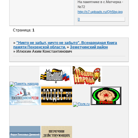
На памятнике в с.Матчерка -
№72
http://s7.uploads.ru/Qh5bq.jpg
0
Страница:
1
»
"Никто не забыт, ничто не забыто". Всенародная Книга
памяти Пензенской области.
»
Земетчинский район
»
Илюхин Аким Константинович