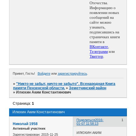
Отечества.
Информацию о
появлении новых
сообщений на
сайте можно
узнавать,
подписавшись на
страничках книги
памяти в
ВКонтакте
,
Телеграмм
или
Твиттер
.
Привет, Гость!
Войдите
или
зарегистрируйтесь
.
»
"Никто не забыт, ничто не забыто". Всенародная Книга
памяти Пензенской области.
»
Земетчинский район
»
Илюхин Аким Константинович
Страница:
1
Илюхин Аким Константинович
Поделиться
2016-
1
Николай 1958
01-07 11:58:13
Активный участник
ИЛЮХИН АКИМ
Зарегистрирован
: 2015-11-25