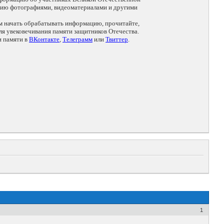
цию фотографиями, видеоматериалами и другими
ем начать обрабатывать информацию, прочитайте,
я увековечивания памяти защитников Отечества.
и памяти в
ВКонтакте
,
Телеграмм
или
Твиттер
.
1