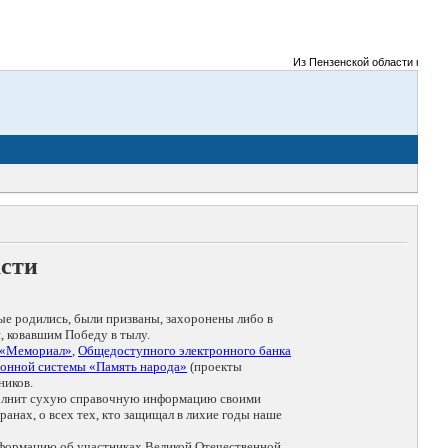
Из Пензенской области на фрон
асти
ые родились, были призваны, захоронены либо в
, ковавшим Победу в тылу.
 «Мемориал»
,
Общедоступного электронного банка
онной системы «Память народа»
(проекты
ников.
дополнит сухую справочную информацию своими
анах, о всех тех, кто защищал в лихие годы наше
нформацию об участниках Великой Отечественной