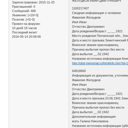
ЖЕЛУДКОВ ИВАН ДМИТРИЕВИЧ
Зарегистрирован
: 2015-11-25
Приглашений:
0
1100217407
Сообщений:
468
Сводная информация о человеке
Уважение:
[+10/-0]
Фамилия Желудков
Позитив:
[+0/-0]
Имя Иван
Провел на форуме:
Отчество Дмитриевич
10 дней 18 часов
Дата рождения/Возраст __.__.1921
Последний визит:
Место рождения Пензенская обл., Зем
2016-05-14 20:58:06
Дата и место призыва Земетчинский
Воинское звание красноармеец
Причина выбытия пропал без вести
Дата выбытия __.02.1942
Название источника информации Кни
http://obd-memorial.ru/html/info.htm?id
64818660
Информация из документов, уточняю
Фамилия Желудков
Имя Иван
Отчество Дмитриевич
Дата рождения/Возраст __.__.1921
Дата и место призыва 23.06.1941 Зем
Воинское звание красноармеец
Причина выбытия пропал без вести
Дата выбытия __.02.1942
Дополнительная информация:
мать Галина Николаевна
Название источника информации Ц