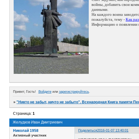
войны, добавить свои ко
данными.
На каждого воина заводит
пожалуйста, тему -
Как ра
Информацию о появлении н
Привет, Гость!
Войдите
или
зарегистрируйтесь
.
»
"Никто не забыт, ничто не забыто". Всенародная Книга памяти Пе
Страница:
1
Желудков Иван Дмитриевич
Николай 1958
Поделиться
2016-01-07 13:40:01
Активный участник