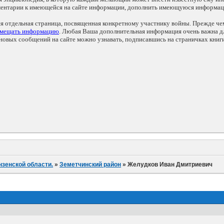
мментарии к имеющейся на сайте информации, дополнить имеющуюся информа
ся отдельная страница, посвященная конкретному участнику войны. Прежде ч
змещать информацию
. Любая Ваша дополнительная информация очень важна дл
овых сообщений на сайте можно узнавать, подписавшись на страничках книг
нзенской области.
»
Земетчинский район
»
Желудков Иван Дмитриевич