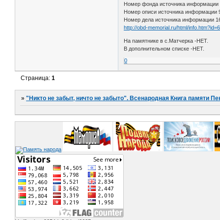
Номер фонда источника информации
Номер описи источника информации
Номер дела источника информации 1
http://obd-memorial.ru/html/info.htm?id
На памятнике в с.Матчерка -НЕТ.
В дополнительном списке -НЕТ.
0
Страница:
1
»
"Никто не забыт, ничто не забыто". Всенародная Книга памяти Пе