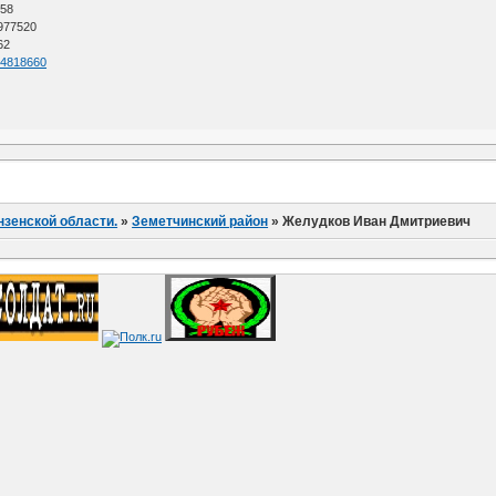
 58
 977520
62
=64818660
нзенской области.
»
Земетчинский район
»
Желудков Иван Дмитриевич