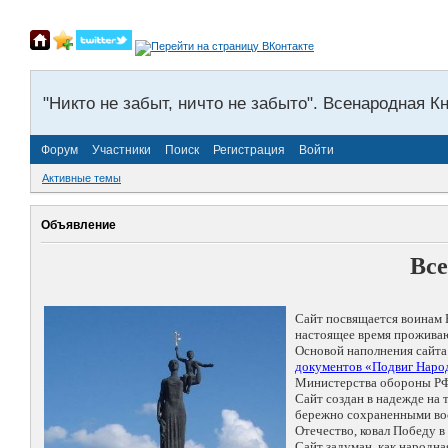
"Никто не забыт, ничто не забыто". Всенародная К
Форум
Участники
Поиск
Регистрация
Войти
Активные темы
Объявление
Все
Сайт посвящается воинам 
настоящее время проживаю
Основой наполнения сайта
документов «Подвиг Народ
Министерства обороны РФ
Сайт создан в надежде на
бережно сохраненными восп
Отечество, ковал Победу 
Сайт задуман, как народн