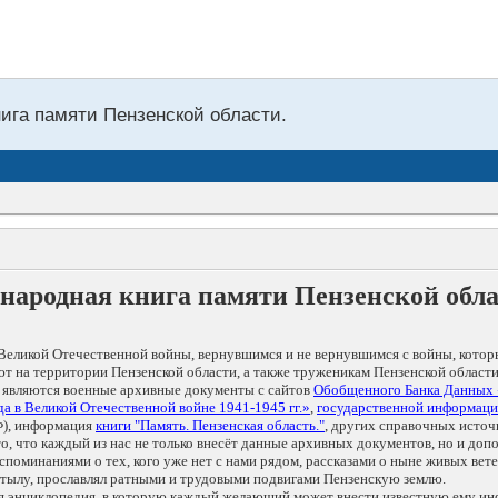
нига памяти Пензенской области.
народная книга памяти Пензенской обл
Великой Отечественной войны, вернувшимся и не вернувшимся с войны, котор
т на территории Пензенской области, а также труженикам Пензенской области
 являются военные архивные документы с сайтов
Обобщенного Банка Данных
а в Великой Отечественной войне 1941-1945 гг.»
,
государственной информаци
), информация
книги "Память. Пензенская область."
, других справочных источ
 то, что каждый из нас не только внесёт данные архивных документов, но и 
оминаниями о тех, кого уже нет с нами рядом, рассказами о ныне живых ветер
в тылу, прославлял ратными и трудовыми подвигами Пензенскую землю.
ая энциклопедия, в которую каждый желающий может внести известную ему и