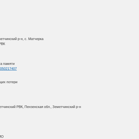
етчинский р-н, с. Матчерка
 РВК
га памяти
=1050217407
щих потери
етчинский РВК, Пензенская обл., Земетчинский р-н
АМО