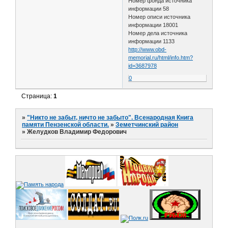
Номер фонда источника
информации 58
Номер описи источника
информации 18001
Номер дела источника
информации 1133
http://www.obd-
memorial.ru/html/info.htm?
id=3687978
0
Страница:
1
»
"Никто не забыт, ничто не забыто". Всенародная Книга
памяти Пензенской области.
»
Земетчинский район
»
Желудков Владимир Федорович