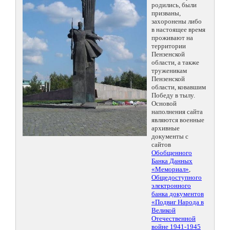
родились, были
призваны,
захоронены либо
в настоящее время
проживают на
территории
Пензенской
области, а также
труженикам
Пензенской
области, ковавшим
Победу в тылу.
Основой
наполнения сайта
являются военные
архивные
документы с
сайтов
Обобщенного
Банка Данных
«Мемориал»
,
Общедоступного
электронного
банка документов
«Подвиг Народа в
Великой
Отечественной
войне 1941-1945