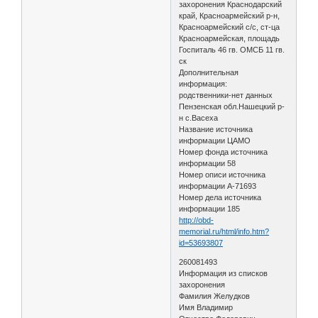
захоронения Краснодарский
край, Красноармейский р-н,
Красноармейский с/с, ст-ца
Красноармейская, площадь
Госпиталь 46 гв. ОМСБ 11 гв.
ск
Дополнительная
информация:
родственники-нет данных
Пензенская обл.Нашецкий р-
н с.Васеха
Название источника
информации ЦАМО
Номер фонда источника
информации 58
Номер описи источника
информации А-71693
Номер дела источника
информации 185
http://obd-
memorial.ru/html/info.htm?
id=53693807
260081493
Информация из списков
захоронения
Фамилия Желудков
Имя Владимир