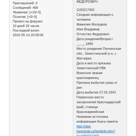
ФЕДОРОВИЧ
Приглашений:
0
Сообщений:
468
1100217403
Уважение:
[+10/-0]
Сводная информация о
Позитив:
[+0/-0]
человеке
Провел на форуме:
Фамилия Желудков
10 дней 18 часов
Имя Владимир
Последний визит:
Отчество Федорович
2016-05-14 20:58:06
Дата рождения/Возраст
__.__.1899
Место рождения Пензенская
обл., Земетчинский р-н, с.
Матчерка
Дата и место призыва
Земетчинский РВК
Воинское звание
красноармеец
Причина выбытия умер от
ран
Дата выбытия 27.03.1943
Первичное место
захоронения Краснодарский
край, станица
Красноармейская
Название источника
информации Книга памяти
http://obd-
memorial.ru/html/info.htm?
id=1050217403