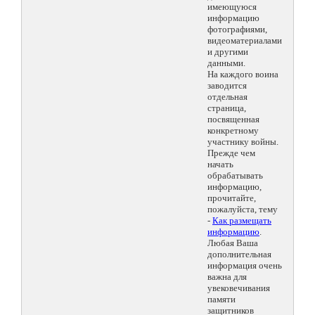
имеющуюся
информацию
фотографиями,
видеоматериалами
и другими
данными.
На каждого воина
заводится
отдельная
страница,
посвященная
конкретному
участнику войны.
Прежде чем
начать
обрабатывать
информацию,
прочитайте,
пожалуйста, тему
-
Как размещать
информацию
.
Любая Ваша
дополнительная
информация очень
важна для
увековечивания
памяти
защитников