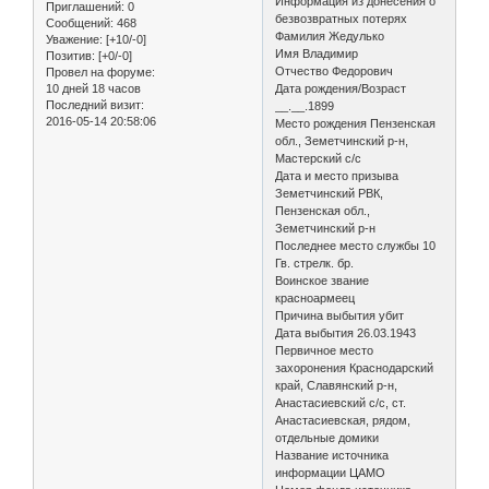
Информация из донесения о
Приглашений:
0
безвозвратных потерях
Сообщений:
468
Фамилия Жедулько
Уважение:
[+10/-0]
Имя Владимир
Позитив:
[+0/-0]
Отчество Федорович
Провел на форуме:
10 дней 18 часов
Дата рождения/Возраст
Последний визит:
__.__.1899
2016-05-14 20:58:06
Место рождения Пензенская
обл., Земетчинский р-н,
Мастерский с/с
Дата и место призыва
Земетчинский РВК,
Пензенская обл.,
Земетчинский р-н
Последнее место службы 10
Гв. стрелк. бр.
Воинское звание
красноармеец
Причина выбытия убит
Дата выбытия 26.03.1943
Первичное место
захоронения Краснодарский
край, Славянский р-н,
Анастасиевский с/с, ст.
Анастасиевская, рядом,
отдельные домики
Название источника
информации ЦАМО