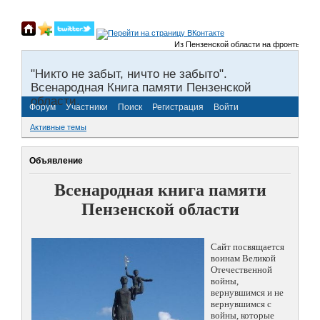
Из Пензенской области на фронты Великой
"Никто не забыт, ничто не забыто".
Всенародная Книга памяти Пензенской
области.
Форум
Участники
Поиск
Регистрация
Войти
Активные темы
Объявление
Всенародная книга памяти
Пензенской области
Сайт посвящается
воинам Великой
Отечественной
войны,
вернувшимся и не
вернувшимся с
войны, которые