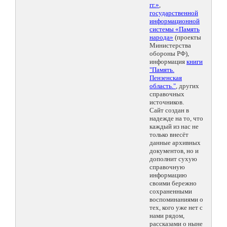
гг.»
,
государственной
информационной
системы «Память
народа»
(проекты
Министерства
обороны РФ),
информация
книги
"Память.
Пензенская
область."
, других
справочных
источников.
Сайт создан в
надежде на то, что
каждый из нас не
только внесёт
данные архивных
документов, но и
дополнит сухую
справочную
информацию
своими бережно
сохраненными
воспоминаниями о
тех, кого уже нет с
нами рядом,
рассказами о ныне