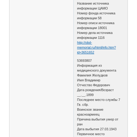
Название источника
информации ЦАМО
Номер фонда источника
информации 58
Номер описи источника
информации 18001
Номер дела источника
информации 1116
http://obd-
memorial.ru/html/info.htm?
id=3651652
53693807
Информация из
медицинского документа
Фамилия Желудков
Имя Владимир
Отчество Федорович
Дата рождения/Возраст
__.__.1899
Последнее место службы 7
Гв. сбр.
Воинское звание
красноармеец
Причина выбытия умер от
ран
Дата выбытия 27.03.1943
Первичное место