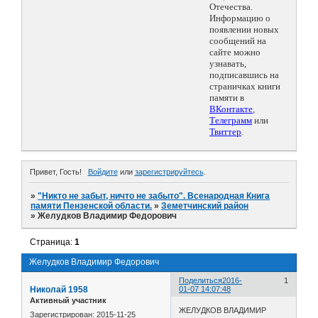
Отечества.
Информацию о
появлении новых
сообщений на
сайте можно
узнавать,
подписавшись на
страничках книги
памяти в
ВКонтакте
,
Телеграмм
или
Твиттер
.
Привет, Гость!
Войдите
или
зарегистрируйтесь
.
»
"Никто не забыт, ничто не забыто". Всенародная Книга
памяти Пензенской области.
»
Земетчинский район
»
Желудков Владимир Федорович
Страница:
1
Желудков Владимир Федорович
Поделиться
2016-
1
Николай 1958
01-07 14:07:48
Активный участник
ЖЕЛУДКОВ ВЛАДИМИР
Зарегистрирован
: 2015-11-25