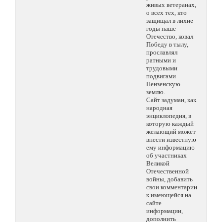
живых ветеранах,
о всех тех, кто
защищал в лихие
годы наше
Отечество, ковал
Победу в тылу,
прославлял
ратными и
трудовыми
подвигами
Пензенскую
землю.
Сайт задуман, как
народная
энциклопедия, в
которую каждый
желающий может
внести известную
ему информацию
об участниках
Великой
Отечественной
войны, добавить
свои комментарии
к имеющейся на
сайте
информации,
дополнить