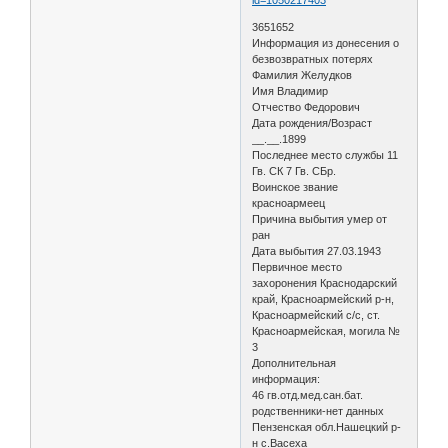
3651652
Информация из донесения о
безвозвратных потерях
Фамилия Желудков
Имя Владимир
Отчество Федорович
Дата рождения/Возраст
__.__.1899
Последнее место службы 11
Гв. СК 7 Гв. СБр.
Воинское звание
красноармеец
Причина выбытия умер от
ран
Дата выбытия 27.03.1943
Первичное место
захоронения Краснодарский
край, Красноармейский р-н,
Красноармейский с/с, ст.
Красноармейская, могила №
3
Дополнительная
информация:
46 гв.отд.мед.сан.бат.
родственники-нет данных
Пензенская обл.Нашецкий р-
н с.Васеха