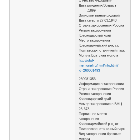
Отчество Федорович
Дата рождения/Возраст
__.__.1899
Воинское звание рядовой
Дата смерти 27.03.1943
Страна захоронения Россия
Регион захоронения
Краснодарский край
Место захоронения
Красноармейский р-н, ст.
Полтавская, станичный парк
Могила Братская могила
http://obd-
memorial.ru/html/info.htm?
id=260081493
260081353
Информация о захоронении
Страна захоронения Россия
Регион захоронения
Краснодарский край
Номер захоронения в ВМЦ
23-378
Первичное место
захоронения
Красноармейский р-н, ст.
Полтавская, станичный парк
Вид захоронения братская
могила