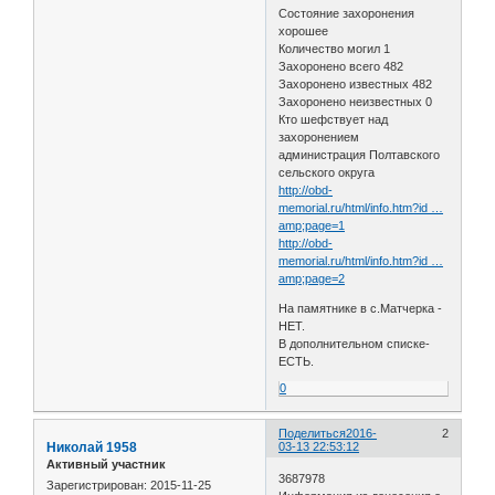
Состояние захоронения
хорошее
Количество могил 1
Захоронено всего 482
Захоронено известных 482
Захоронено неизвестных 0
Кто шефствует над
захоронением
администрация Полтавского
сельского округа
http://obd-
memorial.ru/html/info.htm?id …
amp;page=1
http://obd-
memorial.ru/html/info.htm?id …
amp;page=2
На памятнике в с.Матчерка -
НЕТ.
В дополнительном списке-
ЕСТЬ.
0
Поделиться
2016-
2
Николай 1958
03-13 22:53:12
Активный участник
3687978
Зарегистрирован
: 2015-11-25