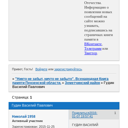
Отечества.
Информацию о
появлении новых
сообщений на
сайте можно
узнавать,
подписавшись на
страничках книги
памяти в
ВКонтакте
,
Телеграмм
или
Твиттер
.
Привет, Гость!
Войдите
или
зарегистрируйтесь
.
»
"Никто не забыт, ничто не забыто". Всенародная Книга
памяти Пензенской области.
»
Земетчинский район
»
Гудин
Василий Павлович
Страница:
1
Гудин Василий Павлович
Поделиться
2016-
1
Николай 1958
01-07 19:57:41
Активный участник
ГУДИН ВАСИЛИЙ
Зарегистрирован
: 2015-11-25