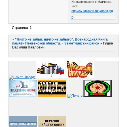
На памятнике в с.Матчерка -
№33
http://s7.uploads.ru/Qh5bq.jpg
0
Страница:
1
»
"Никто не забыт, ничто не забыто". Всенародная Книга
памяти Пензенской области.
»
Земетчинский район
»
Гудин
Василий Павлович