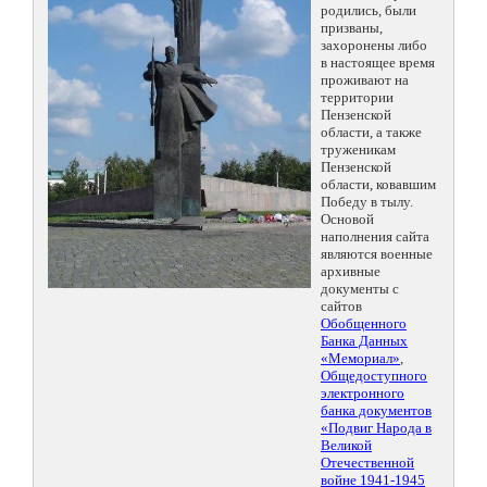
родились, были
призваны,
захоронены либо
в настоящее время
проживают на
территории
Пензенской
области, а также
труженикам
Пензенской
области, ковавшим
Победу в тылу.
Основой
наполнения сайта
являются военные
архивные
документы с
сайтов
Обобщенного
Банка Данных
«Мемориал»
,
Общедоступного
электронного
банка документов
«Подвиг Народа в
Великой
Отечественной
войне 1941-1945