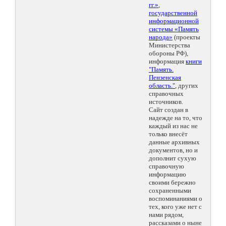
гг.»
,
государственной
информационной
системы «Память
народа»
(проекты
Министерства
обороны РФ),
информация
книги
"Память.
Пензенская
область."
, других
справочных
источников.
Сайт создан в
надежде на то, что
каждый из нас не
только внесёт
данные архивных
документов, но и
дополнит сухую
справочную
информацию
своими бережно
сохраненными
воспоминаниями о
тех, кого уже нет с
нами рядом,
рассказами о ныне