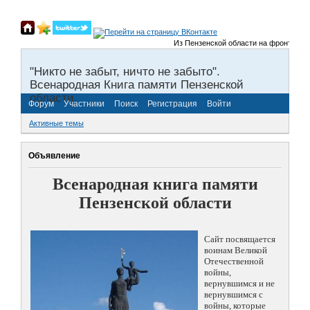
Из Пензенской области на фронты Велик
"Никто не забыт, ничто не забыто".
Всенародная Книга памяти Пензенской
области.
Форум
Участники
Поиск
Регистрация
Войти
Активные темы
Объявление
Всенародная книга памяти
Пензенской области
Сайт посвящается
воинам Великой
Отечественной
войны,
вернувшимся и не
вернувшимся с
войны, которые