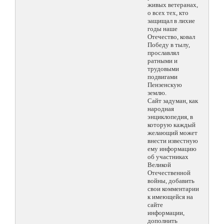
живых ветеранах,
о всех тех, кто
защищал в лихие
годы наше
Отечество, ковал
Победу в тылу,
прославлял
ратными и
трудовыми
подвигами
Пензенскую
землю.
Сайт задуман, как
народная
энциклопедия, в
которую каждый
желающий может
внести известную
ему информацию
об участниках
Великой
Отечественной
войны, добавить
свои комментарии
к имеющейся на
сайте
информации,
дополнить