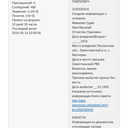
ПАВЛОВИЧ
Приглашений:
0
Сообщений:
468
1100330416
Уважение:
[+10/-0]
Сводная информация о
Позитив:
[+0/-0]
человеке
Провел на форуме:
Фамилия Гудин
10 дней 18 часов
Имя Василий
Последний визит:
Отчество Павлович
2016-05-14 20:58:06
Дата рождения/Возраст
__.__.1919
Место рождения Пензенская
обл., Земетчинский р-н, с.
Матчерка
Дата и место призыва
Земетчинский РВК
Воинское звание
красноармеец
Причина выбытия пропал без
вести
Дата выбытия __.01.1942
Название источника
информации Книга памяти
http://obd-
memorial.ru/html/info.htm?
id=1050330416
64818716
Информация из документов,
уточняющих потери