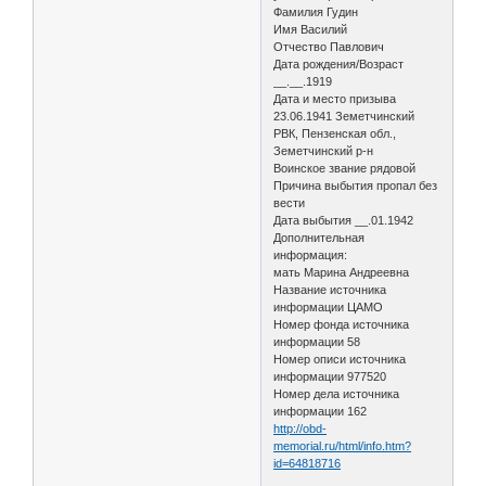
Фамилия Гудин
Имя Василий
Отчество Павлович
Дата рождения/Возраст
__.__.1919
Дата и место призыва
23.06.1941 Земетчинский
РВК, Пензенская обл.,
Земетчинский р-н
Воинское звание рядовой
Причина выбытия пропал без
вести
Дата выбытия __.01.1942
Дополнительная
информация:
мать Марина Андреевна
Название источника
информации ЦАМО
Номер фонда источника
информации 58
Номер описи источника
информации 977520
Номер дела источника
информации 162
http://obd-
memorial.ru/html/info.htm?
id=64818716