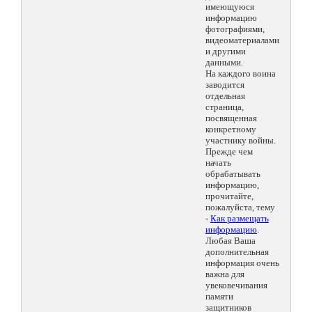
имеющуюся
информацию
фотографиями,
видеоматериалами
и другими
данными.
На каждого воина
заводится
отдельная
страница,
посвященная
конкретному
участнику войны.
Прежде чем
начать
обрабатывать
информацию,
прочитайте,
пожалуйста, тему
-
Как размещать
информацию
.
Любая Ваша
дополнительная
информация очень
важна для
увековечивания
памяти
защитников