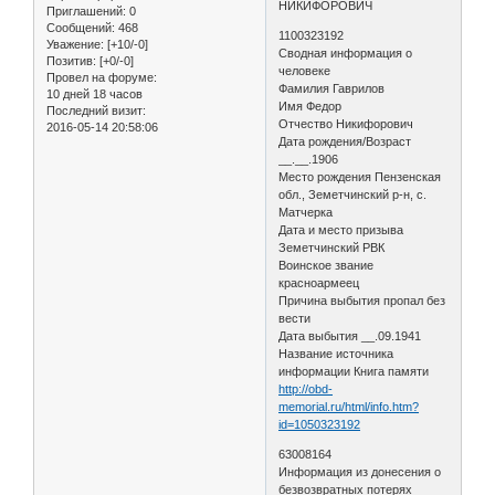
НИКИФОРОВИЧ
Приглашений:
0
Сообщений:
468
1100323192
Уважение:
[+10/-0]
Сводная информация о
Позитив:
[+0/-0]
человеке
Провел на форуме:
Фамилия Гаврилов
10 дней 18 часов
Имя Федор
Последний визит:
Отчество Никифорович
2016-05-14 20:58:06
Дата рождения/Возраст
__.__.1906
Место рождения Пензенская
обл., Земетчинский р-н, с.
Матчерка
Дата и место призыва
Земетчинский РВК
Воинское звание
красноармеец
Причина выбытия пропал без
вести
Дата выбытия __.09.1941
Название источника
информации Книга памяти
http://obd-
memorial.ru/html/info.htm?
id=1050323192
63008164
Информация из донесения о
безвозвратных потерях