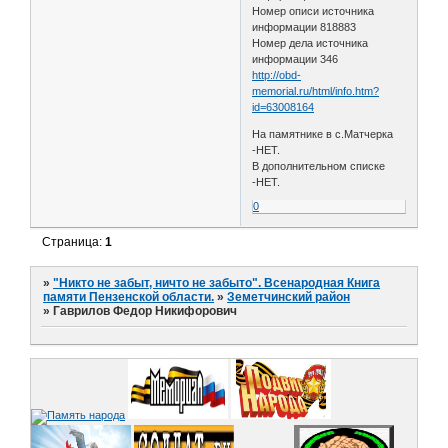
Номер описи источника
информации 818883
Номер дела источника
информации 346
http://obd-
memorial.ru/html/info.htm?
id=63008164
На памятнике в с.Матчерка
-НЕТ.
В дополнительном списке
-НЕТ.
0
Страница:
1
»
"Никто не забыт, ничто не забыто". Всенародная Книга
памяти Пензенской области.
»
Земетчинский район
»
Гаврилов Федор Никифорович