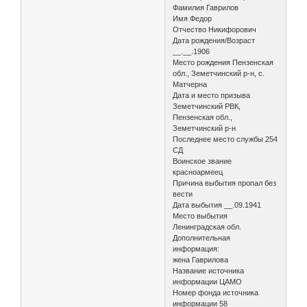
Фамилия Гаврилов
Имя Федор
Отчество Никифорович
Дата рождения/Возраст
__.__.1906
Место рождения Пензенская
обл., Земетчинский р-н, с.
Матчерна
Дата и место призыва
Земетчинский РВК,
Пензенская обл.,
Земетчинский р-н
Последнее место службы 254
СД
Воинское звание
красноармеец
Причина выбытия пропал без
вести
Дата выбытия __.09.1941
Место выбытия
Ленинградская обл.
Дополнительная
информация:
жена Гаврилова
Название источника
информации ЦАМО
Номер фонда источника
информации 58