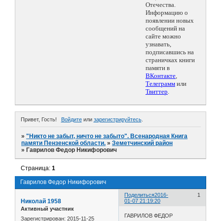
Отечества.
Информацию о
появлении новых
сообщений на
сайте можно
узнавать,
подписавшись на
страничках книги
памяти в
ВКонтакте
,
Телеграмм
или
Твиттер
.
Привет, Гость!
Войдите
или
зарегистрируйтесь
.
»
"Никто не забыт, ничто не забыто". Всенародная Книга
памяти Пензенской области.
»
Земетчинский район
»
Гаврилов Федор Никифорович
Страница:
1
Гаврилов Федор Никифорович
Поделиться
2016-
1
Николай 1958
01-07 21:19:20
Активный участник
ГАВРИЛОВ ФЕДОР
Зарегистрирован
: 2015-11-25