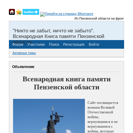
Из Пензенской области на фронты Велик
"Никто не забыт, ничто не забыто".
Всенародная Книга памяти Пензенской
области.
Форум
Участники
Поиск
Регистрация
Войти
Активные темы
Объявление
Всенародная книга памяти
Пензенской области
Сайт посвящается
воинам Великой
Отечественной
войны,
вернувшимся и не
вернувшимся с
войны, которые