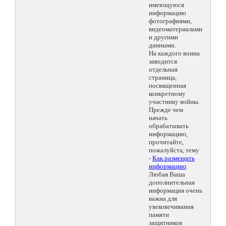
имеющуюся
информацию
фотографиями,
видеоматериалами
и другими
данными.
На каждого воина
заводится
отдельная
страница,
посвященная
конкретному
участнику войны.
Прежде чем
начать
обрабатывать
информацию,
прочитайте,
пожалуйста, тему
-
Как размещать
информацию
.
Любая Ваша
дополнительная
информация очень
важна для
увековечивания
памяти
защитников