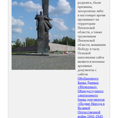
родились, были
призваны,
захоронены либо
в настоящее время
проживают на
территории
Пензенской
области, а также
труженикам
Пензенской
области, ковавшим
Победу в тылу.
Основой
наполнения сайта
являются военные
архивные
документы с
сайтов
Обобщенного
Банка Данных
«Мемориал»
,
Общедоступного
электронного
банка документов
«Подвиг Народа в
Великой
Отечественной
войне 1941-1945