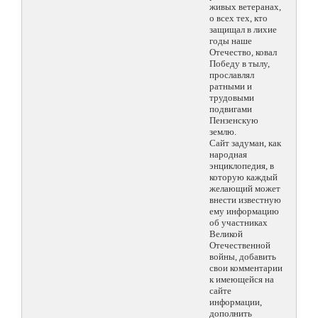
живых ветеранах,
о всех тех, кто
защищал в лихие
годы наше
Отечество, ковал
Победу в тылу,
прославлял
ратными и
трудовыми
подвигами
Пензенскую
землю.
Сайт задуман, как
народная
энциклопедия, в
которую каждый
желающий может
внести известную
ему информацию
об участниках
Великой
Отечественной
войны, добавить
свои комментарии
к имеющейся на
сайте
информации,
дополнить