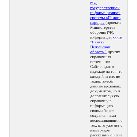
гг.»
,
государственной
информационной
системы «Память
народа»
(проекты
Министерства
обороны РФ),
информация
книги
"Память.
Пензенская
область."
, других
справочных
источников.
Сайт создан в
надежде на то, что
каждый из нас не
только внесёт
данные архивных
документов, но и
дополнит сухую
справочную
информацию
своими бережно
сохраненными
воспоминаниями о
тех, кого уже нет с
нами рядом,
рассказами о ныне