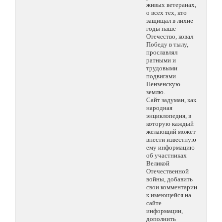
живых ветеранах,
о всех тех, кто
защищал в лихие
годы наше
Отечество, ковал
Победу в тылу,
прославлял
ратными и
трудовыми
подвигами
Пензенскую
землю.
Сайт задуман, как
народная
энциклопедия, в
которую каждый
желающий может
внести известную
ему информацию
об участниках
Великой
Отечественной
войны, добавить
свои комментарии
к имеющейся на
сайте
информации,
дополнить