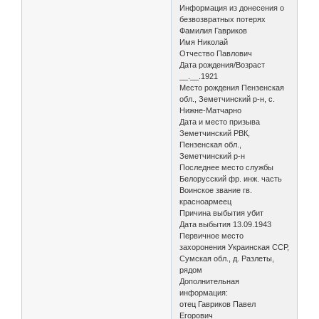
Информация из донесения о
безвозвратных потерях
Фамилия Гавриков
Имя Николай
Отчество Павлович
Дата рождения/Возраст
__.__.1921
Место рождения Пензенская
обл., Земетчинский р-н, с.
Нижне-Матчарно
Дата и место призыва
Земетчинский РВК,
Пензенская обл.,
Земетчинский р-н
Последнее место службы
Белорусский фр. инж. часть
Воинское звание гв.
красноармеец
Причина выбытия убит
Дата выбытия 13.09.1943
Первичное место
захоронения Украинская ССР,
Сумская обл., д. Разлеты,
рядом
Дополнительная
информация:
отец Гавриков Павел
Егорович