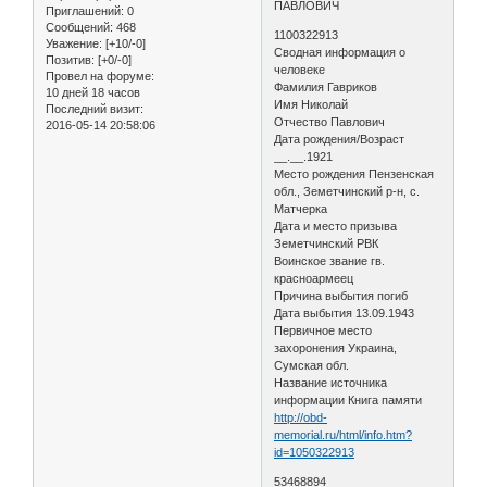
ПАВЛОВИЧ
Приглашений:
0
Сообщений:
468
1100322913
Уважение:
[+10/-0]
Сводная информация о
Позитив:
[+0/-0]
человеке
Провел на форуме:
Фамилия Гавриков
10 дней 18 часов
Имя Николай
Последний визит:
Отчество Павлович
2016-05-14 20:58:06
Дата рождения/Возраст
__.__.1921
Место рождения Пензенская
обл., Земетчинский р-н, с.
Матчерка
Дата и место призыва
Земетчинский РВК
Воинское звание гв.
красноармеец
Причина выбытия погиб
Дата выбытия 13.09.1943
Первичное место
захоронения Украина,
Сумская обл.
Название источника
информации Книга памяти
http://obd-
memorial.ru/html/info.htm?
id=1050322913
53468894