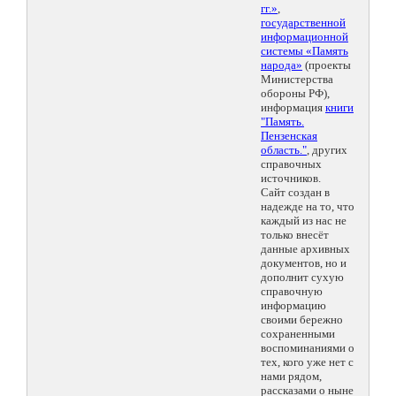
гг.»
,
государственной
информационной
системы «Память
народа»
(проекты
Министерства
обороны РФ),
информация
книги
"Память.
Пензенская
область."
, других
справочных
источников.
Сайт создан в
надежде на то, что
каждый из нас не
только внесёт
данные архивных
документов, но и
дополнит сухую
справочную
информацию
своими бережно
сохраненными
воспоминаниями о
тех, кого уже нет с
нами рядом,
рассказами о ныне