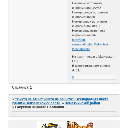
Название источника
информации ЦАМО
Номер фонда источника
информации 58
Номер описи источника
информации 18001
Номер дела источника
информации 947
http://obd-
memorial.ru/html/info.htm?
id=53468894
На памятнике в с.Матчерка -
НЕТ.
В дополнительном списке
-НЕТ.
0
Страница:
1
»
"Никто не забыт, ничто не забыто". Всенародная Книга
памяти Пензенской области.
»
Земетчинский район
»
Гавриков Николай Павлович