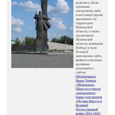
родились, были
призваны,
захоронены либо
в настоящее время
проживают на
территории
Пензенской
области, а также
труженикам
Пензенской
области, ковавшим
Победу в тылу.
Основой
наполнения сайта
являются военные
архивные
документы с
сайтов
Обобщенного
Банка Данных
«Мемориал»
,
Общедоступного
электронного
банка документов
«Подвиг Народа в
Великой
Отечественной
войне 1941-1945