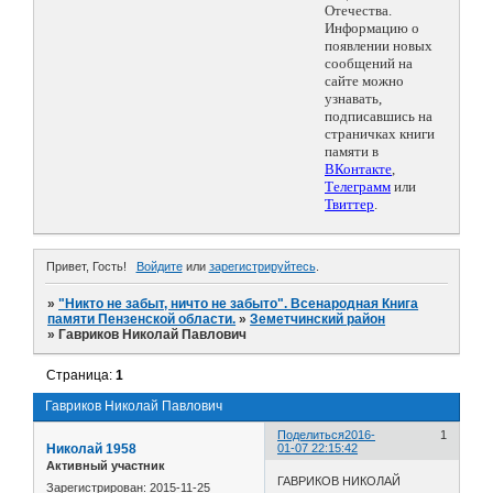
Отечества.
Информацию о
появлении новых
сообщений на
сайте можно
узнавать,
подписавшись на
страничках книги
памяти в
ВКонтакте
,
Телеграмм
или
Твиттер
.
Привет, Гость!
Войдите
или
зарегистрируйтесь
.
»
"Никто не забыт, ничто не забыто". Всенародная Книга
памяти Пензенской области.
»
Земетчинский район
»
Гавриков Николай Павлович
Страница:
1
Гавриков Николай Павлович
Поделиться
2016-
1
Николай 1958
01-07 22:15:42
Активный участник
ГАВРИКОВ НИКОЛАЙ
Зарегистрирован
: 2015-11-25