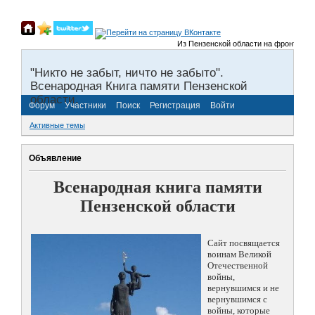
Из Пензенской области на фронты Вели
"Никто не забыт, ничто не забыто".
Всенародная Книга памяти Пензенской
области.
Форум
Участники
Поиск
Регистрация
Войти
Активные темы
Объявление
Всенародная книга памяти
Пензенской области
Сайт посвящается
воинам Великой
Отечественной
войны,
вернувшимся и не
вернувшимся с
войны, которые