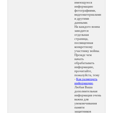
имеющуюся
информацию
фотографиями,
видеоматериалами
и другими
данными.
На каждого воина
заводится
отдельная
страница,
посвященная
конкретному
участнику войны.
Прежде чем
начать
обрабатывать
информацию,
прочитайте,
пожалуйста, тему
-
Как размещать
информацию
.
Любая Ваша
дополнительная
информация очень
важна для
увековечивания
памяти
защитников